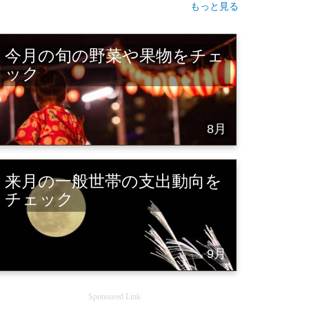
もっと見る
今月の旬の野菜や果物をチェ
ック
8月
来月の一般世帯の支出動向を
チェック
9月
Sponsored Link