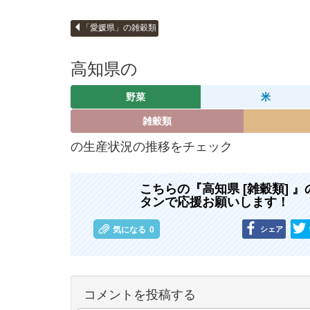
「愛媛県」の雑穀類
高知県の
野菜
米
雑穀類
の生産状況の推移をチェック
こちらの『高知県 [雑穀類]
タンで応援お願いします！
シェア
気になる
0
コメントを投稿する