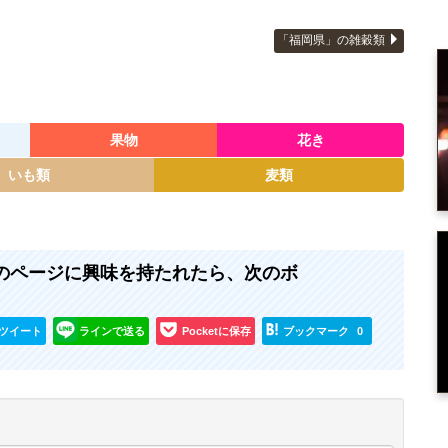
「福岡県」の雑穀類
果物
花き
いも類
麦類
 』のページに興味を持たれたら、次のボ
ツイート
ラインで送る
Pocketに保存
ブックマーク
0