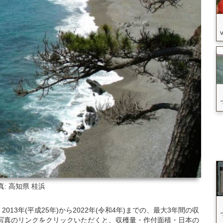
真: 高知県
桂浜
3年(平成25年)から2022年(令和4年)までの、最大3年間の収
写真のリンクをクリックいただくと、収穫量・作付面積・日本の