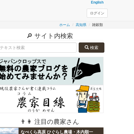
English
ログイン
ホーム
高知県
雑穀類
🔎 サイト内検索
検索
👨👩 注目の農家さん
なべくら高原 ひぐらし農場・木内順一