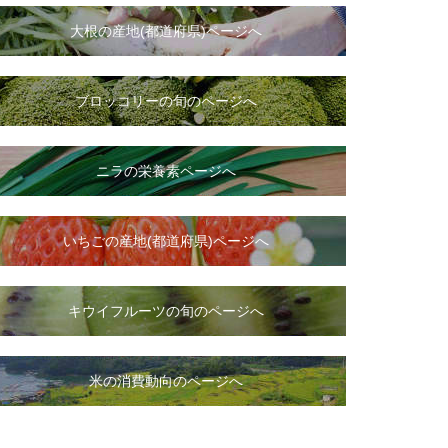
大根
の
産地(都道府県)ページへ
ブロッコリーの旬のページへ
ニラ
の
栄養素ページへ
いちご
の
産地(都道府県)ページへ
キウイフルーツの旬のページへ
米の消費動向のページへ