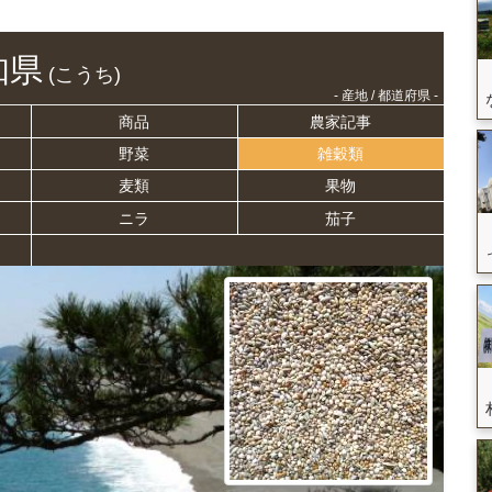
知県
(こうち)
- 産地 / 都道府県 -
商品
農家記事
野菜
雑穀類
麦類
果物
ニラ
茄子