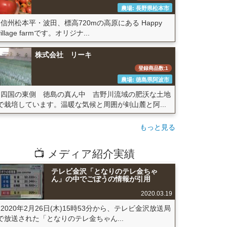
農場: 長野県松本市
信州松本平・波田、標高720mの高原にある Happy
village farmです。オリジナ...
株式会社 リーキ
登録商品数:1
農場: 徳島県阿波市
四国の東側 徳島の真ん中 吉野川流域の肥沃な土地
で栽培しています。温暖な気候と周囲が剣山麓と阿...
もっと見る
📺 メディア紹介実績
テレビ金沢「となりのテレ金ちゃ
ん」の中でごぼうの情報が引用
2020.03.19
2020年2月26日(木)15時53分から、テレビ金沢放送局
で放送された「となりのテレ金ちゃん...