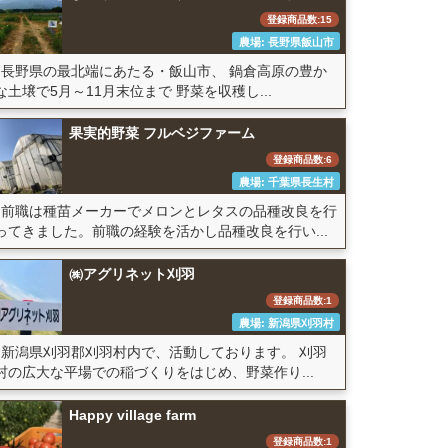
登録商品数:15
農場: 長野県飯山市
長野県の最北端にあたる・飯山市、 鍋倉高原の豊か
な土壌で5月～11月末位まで 野菜を収穫し...
果実的野菜 フルベジファーム
登録商品数:6
農場: 千葉県長生村
前職は種苗メーカーでメロンとレタスの品種改良を行
ってきました。前職の経験を活かし品種改良を行い...
㈱アグリネット刈羽
登録商品数:1
農場: 新潟県刈羽村
新潟県刈羽郡刈羽村内で、活動しております。 刈羽
村の広大な平場での稲づくりをはじめ、野菜作り...
Happy village farm
登録商品数:1