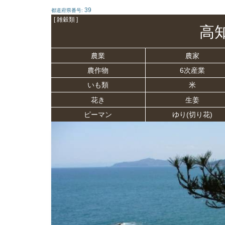
39
都道府県番号:
[ 雑穀類 ]
高
農業
農家
農作物
6次産業
いも類
米
花き
生姜
ピーマン
ゆり(切り花)