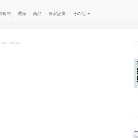
市町村
農家
商品
農家記事
その他
ponsored Link