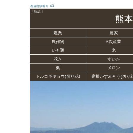
43
都道府県番号:
[ 商品 ]
熊本
農業
農家
農作物
6次産業
いも類
米
花き
すいか
栗
メロン
トルコギキョウ(切り花)
宿根かすみそう(切り花