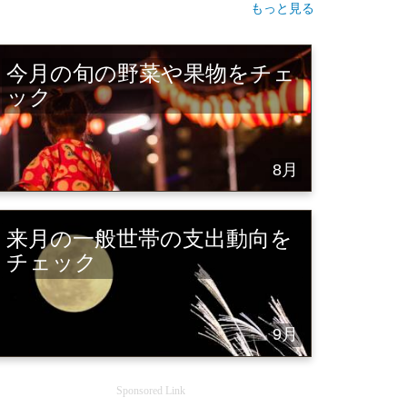
もっと見る
今月の旬の野菜や果物をチェ
ック
8月
来月の一般世帯の支出動向を
チェック
9月
Sponsored Link