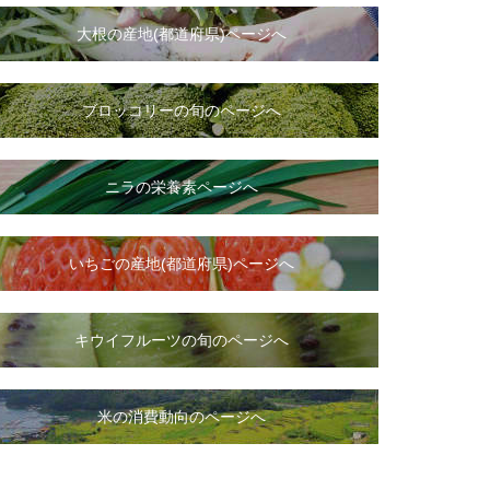
大根
の
産地(都道府県)ページへ
ブロッコリーの旬のページへ
ニラ
の
栄養素ページへ
いちご
の
産地(都道府県)ページへ
キウイフルーツの旬のページへ
米の消費動向のページへ