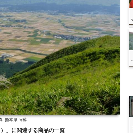
真: 熊本県
阿蘇
と）」
に関連する
商品
の
一覧