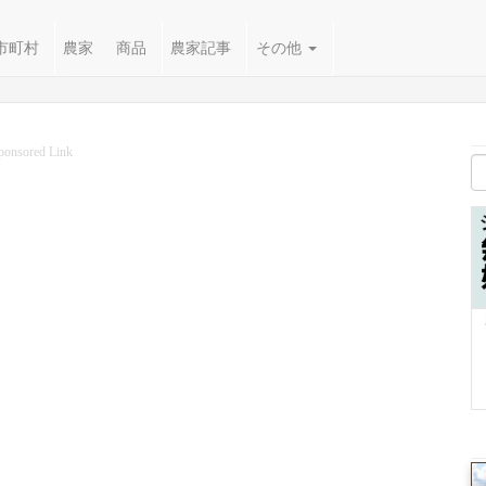
市町村
農家
商品
農家記事
その他
ponsored Link