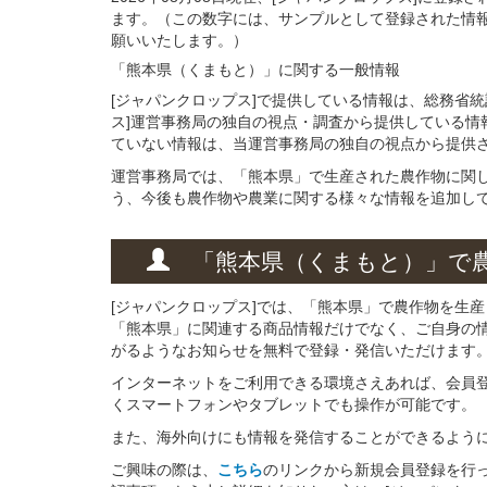
ます。（この数字には、サンプルとして登録された情
願いいたします。）
「熊本県（くまもと）」
に関する
一般
情報
[ジャパンクロップス]で提供している情報は、総務省
ス]運営事務局の独自の視点・調査から提供している情
ていない情報は、当運営事務局の独自の視点から提供
運営事務局では、「熊本県」で生産された農作物に関
う、今後も農作物や農業に関する様々な情報を追加し
「熊本県（くまもと）」
で
[ジャパンクロップス]では、「熊本県」で農作物を生
「熊本県」に関連する商品情報だけでなく、ご自身の
がるようなお知らせを無料で登録・発信いただけます
インターネットをご利用できる環境さえあれば、会員
くスマートフォンやタブレットでも操作が可能です。
また、海外向けにも情報を発信することができるよう
ご興味の際は、
こちら
のリンクから新規会員登録を行