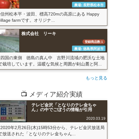
農場: 長野県松本市
信州松本平・波田、標高720mの高原にある Happy
village farmです。オリジナ...
株式会社 リーキ
登録商品数:1
農場: 徳島県阿波市
四国の東側 徳島の真ん中 吉野川流域の肥沃な土地
で栽培しています。温暖な気候と周囲が剣山麓と阿...
もっと見る
📺 メディア紹介実績
テレビ金沢「となりのテレ金ちゃ
ん」の中でごぼうの情報が引用
2020.03.19
2020年2月26日(木)15時53分から、テレビ金沢放送局
で放送された「となりのテレ金ちゃん...