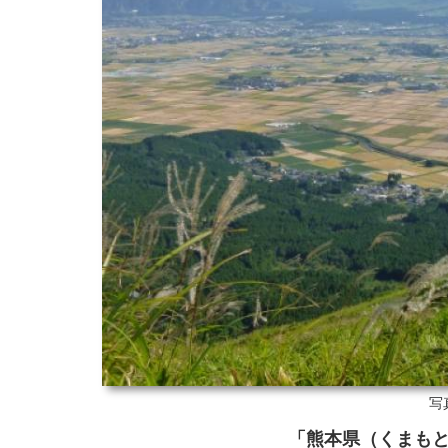
写
「熊本県（くまも