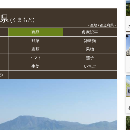
県
(くまもと)
- 産地 / 都道府県 -
商品
農家記事
野菜
雑穀類
麦類
果物
トマト
茄子
生姜
いちご
)