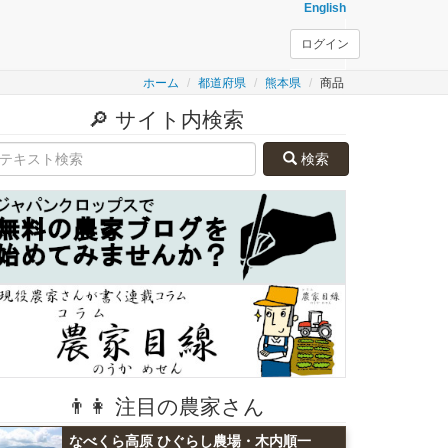
English
ログイン
ホーム
都道府県
熊本県
商品
🔎 サイト内検索
検索
👨👩 注目の農家さん
なべくら高原 ひぐらし農場・木内順一