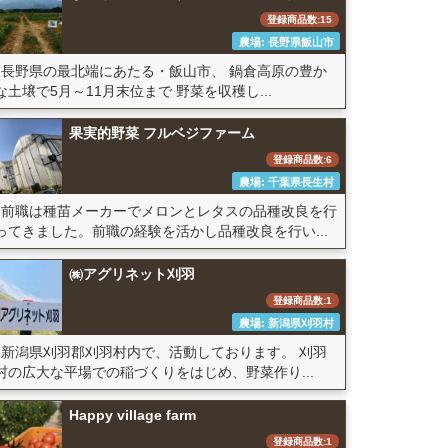
登録商品数:15
農場: 長野県飯山市
長野県の最北端にあたる・飯山市、 鍋倉高原の豊か
な土壌で5月～11月末位まで 野菜を収穫し...
果実的野菜 フルベジファーム
登録商品数:6
農場: 千葉県長生村
前職は種苗メーカーでメロンとレタスの品種改良を行
ってきました。前職の経験を活かし品種改良を行い...
㈱アグリネット刈羽
登録商品数:1
農場: 新潟県刈羽村
新潟県刈羽郡刈羽村内で、活動しております。 刈羽
村の広大な平場での稲づくりをはじめ、野菜作り...
Happy village farm
登録商品数:1