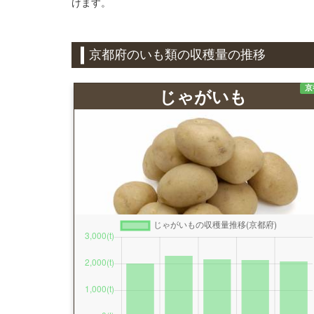
けます。
京都府のいも類の収穫量の推移
京
じゃがいも