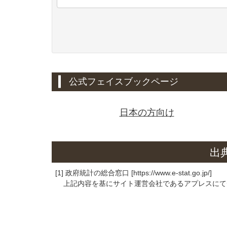
公式フェイスブックページ
日本の方向け
出
[1] 政府統計の総合窓口 [https://www.e-stat.go.jp/]
上記内容を基にサイト運営会社であるアプレスにて