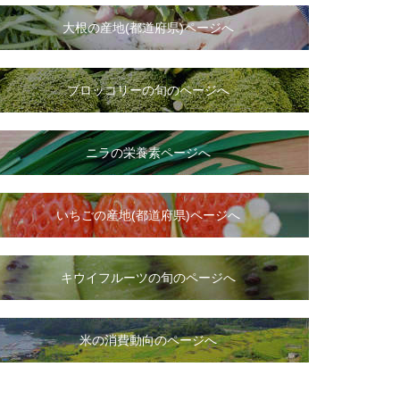
大根
の
産地(都道府県)ページへ
ブロッコリーの旬のページへ
ニラ
の
栄養素ページへ
いちご
の
産地(都道府県)ページへ
キウイフルーツの旬のページへ
米の消費動向のページへ