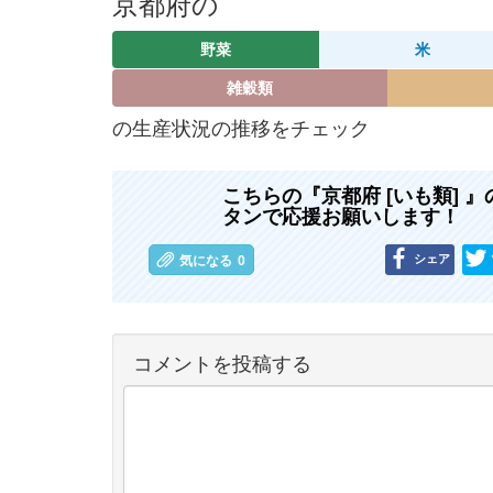
京都府の
野菜
米
雑穀類
の生産状況の推移をチェック
こちらの『京都府 [いも類]
タンで応援お願いします！
シェア
気になる
0
コメントを投稿する