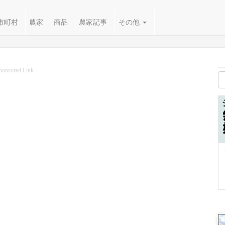
市町村
農家
商品
農家記事
その他
ponsored Link