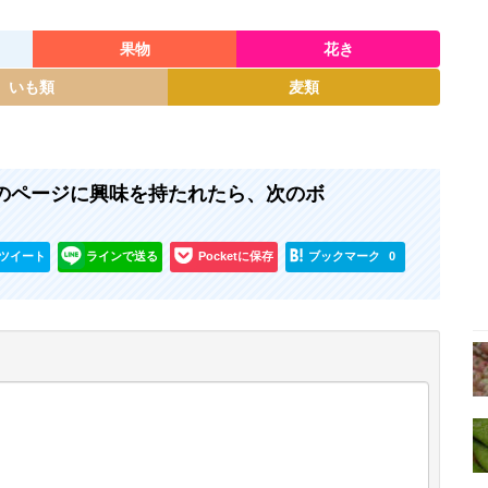
果物
花き
いも類
麦類
 』のページに興味を持たれたら、次のボ
ツイート
ラインで送る
Pocketに保存
ブックマーク
0