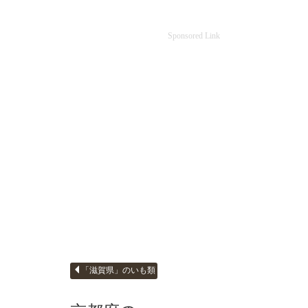
Sponsored Link
「滋賀県」のいも類