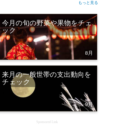
もっと見る
今月の旬の野菜や果物をチェ
ック
8月
来月の一般世帯の支出動向を
チェック
9月
Sponsored Link