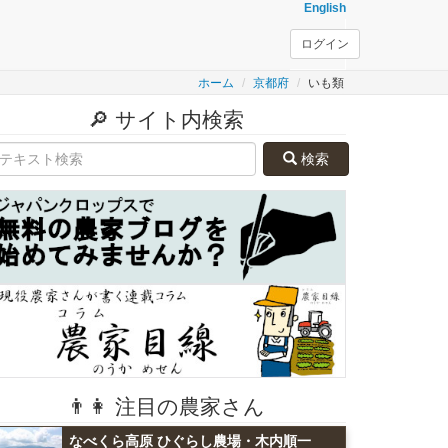
English
ログイン
ホーム
京都府
いも類
🔎 サイト内検索
検索
👨👩 注目の農家さん
なべくら高原 ひぐらし農場・木内順一