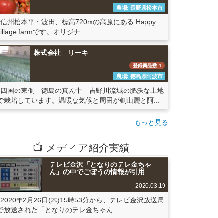
農場: 長野県松本市
信州松本平・波田、標高720mの高原にある Happy
village farmです。オリジナ...
株式会社 リーキ
登録商品数:1
農場: 徳島県阿波市
四国の東側 徳島の真ん中 吉野川流域の肥沃な土地
で栽培しています。温暖な気候と周囲が剣山麓と阿...
もっと見る
📺 メディア紹介実績
テレビ金沢「となりのテレ金ちゃ
ん」の中でごぼうの情報が引用
2020.03.19
2020年2月26日(木)15時53分から、テレビ金沢放送局
で放送された「となりのテレ金ちゃん...