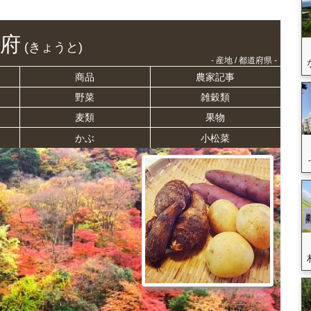
府
(きょうと)
- 産地 / 都道府県 -
商品
農家記事
野菜
雑穀類
麦類
果物
かぶ
小松菜