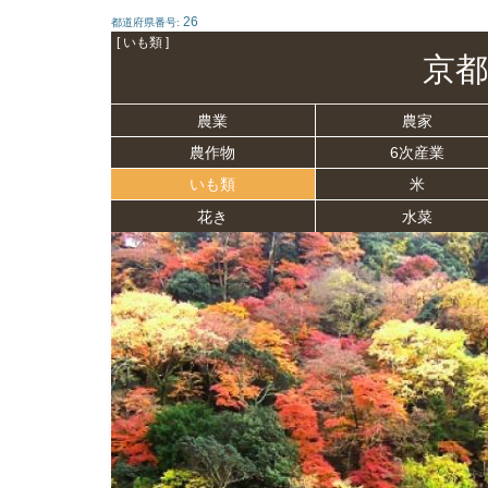
26
都道府県番号:
[ いも類 ]
京都
農業
農家
農作物
6次産業
いも類
米
花き
水菜