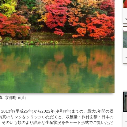
真: 京都府
嵐山
3年(平成25年)から2022年(令和4年)までの、最大5年間の収
写真のリンクをクリックいただくと、収穫量・作付面積・日本の
、そのいも類のより詳細な生産状況をチャート形式でご覧いただ