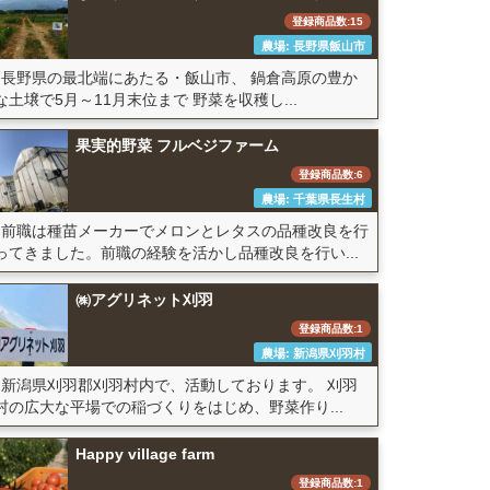
登録商品数:15
農場: 長野県飯山市
長野県の最北端にあたる・飯山市、 鍋倉高原の豊か
な土壌で5月～11月末位まで 野菜を収穫し...
果実的野菜 フルベジファーム
登録商品数:6
農場: 千葉県長生村
前職は種苗メーカーでメロンとレタスの品種改良を行
ってきました。前職の経験を活かし品種改良を行い...
㈱アグリネット刈羽
登録商品数:1
農場: 新潟県刈羽村
新潟県刈羽郡刈羽村内で、活動しております。 刈羽
村の広大な平場での稲づくりをはじめ、野菜作り...
Happy village farm
登録商品数:1