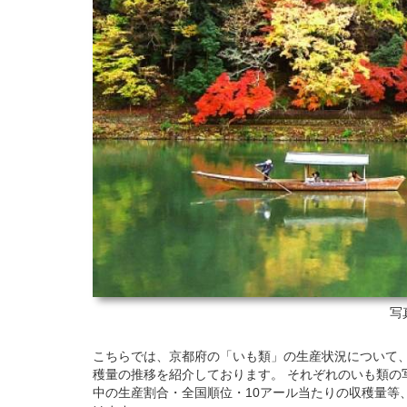
写
こちらでは、京都府の「いも類」の生産状況について、201
穫量の推移を紹介しております。 それぞれのいも類の
中の生産割合・全国順位・10アール当たりの収穫量等