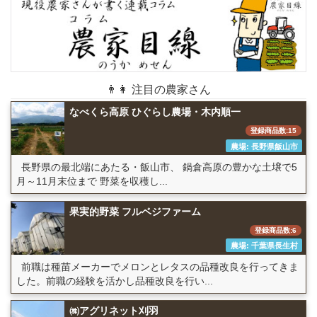
👨👩 注目の農家さん
なべくら高原 ひぐらし農場・木内順一
登録商品数:15
農場: 長野県飯山市
長野県の最北端にあたる・飯山市、 鍋倉高原の豊かな土壌で5
月～11月末位まで 野菜を収穫し...
果実的野菜 フルベジファーム
登録商品数:6
農場: 千葉県長生村
前職は種苗メーカーでメロンとレタスの品種改良を行ってきま
した。前職の経験を活かし品種改良を行い...
㈱アグリネット刈羽