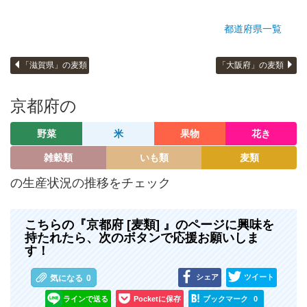
都道府県一覧
「滋賀県」の麦類
「大阪府」の麦類
京都府の
野菜
米
果物
花き
雑穀類
いも類
麦類
の生産状況の推移をチェック
こちらの『京都府 [麦類] 』のページに興味を
持たれたら、次のボタンで応援お願いしま
す！
シェア
ツイート
気になる
0
ラインで送る
Pocketに保存
ブックマーク
0