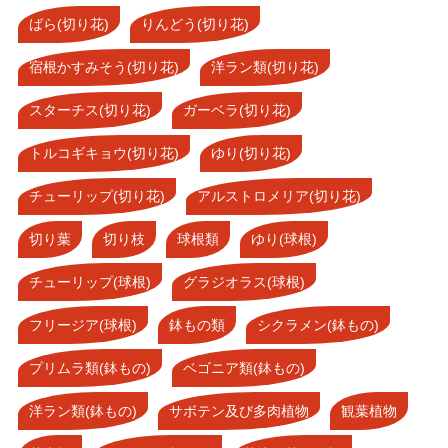
ばら(切り花)
りんどう(切り花)
宿根かすみそう(切り花)
洋ラン類(切り花)
スターチス(切り花)
ガーベラ(切り花)
トルコギキョウ(切り花)
ゆり(切り花)
チューリップ(切り花)
アルストロメリア(切り花)
切り葉
切り枝
球根類
ゆり(球根)
チューリップ(球根)
グラジオラス(球根)
フリージア(球根)
鉢もの類
シクラメン(鉢もの)
プリムラ類(鉢もの)
ベゴニア類(鉢もの)
洋ラン類(鉢もの)
サボテン及び多肉植物
観葉植物