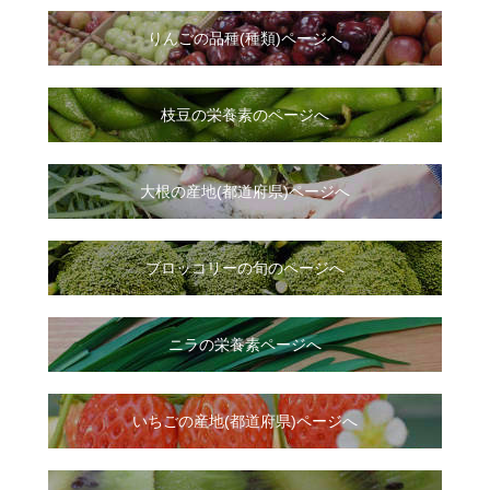
りんごの品種(種類)ページへ
枝豆の栄養素のページへ
大根
の
産地(都道府県)ページへ
ブロッコリーの旬のページへ
ニラ
の
栄養素ページへ
いちご
の
産地(都道府県)ページへ