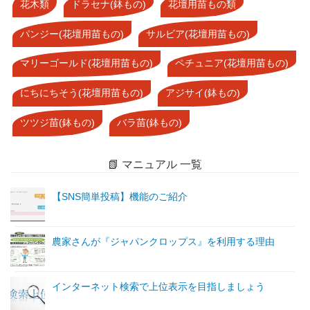
花木類
ドラセナ(鉢もの)
花壇用苗もの類
パンジー(花壇用苗もの)
サルビア(花壇用苗もの)
マリーゴールド(花壇用苗もの)
ペチュニア(花壇用苗もの)
にちにちそう(花壇用苗もの)
アジサイ(鉢もの)
ツツジ苗(鉢もの)
バラ苗(鉢もの)
📗 マニュアル 一覧
【SNS簡単投稿】機能のご紹介
農家さんが『ジャパンクロップス』を利用する理由
インターネット検索で上位表示を目指しましょう