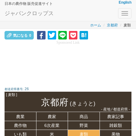
English
日本の農作物 販売促進サイト
ジャパンクロップス
Toggl
navig
ホーム
京都府
麦類
気になる
0
Sponsored Link
26
都道府県番号:
[ 麦類 ]
京都府
(きょうと)
- 産地 / 都道府県 -
農業
農家
商品
農家記事
農作物
6次産業
野菜
雑穀類
いも類
米
麦類
果物