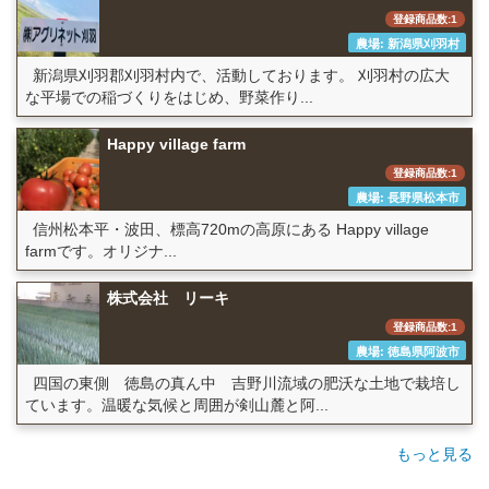
登録商品数:1
農場: 新潟県刈羽村
新潟県刈羽郡刈羽村内で、活動しております。 刈羽村の広大
な平場での稲づくりをはじめ、野菜作り...
Happy village farm
登録商品数:1
農場: 長野県松本市
信州松本平・波田、標高720mの高原にある Happy village
farmです。オリジナ...
株式会社 リーキ
登録商品数:1
農場: 徳島県阿波市
四国の東側 徳島の真ん中 吉野川流域の肥沃な土地で栽培し
ています。温暖な気候と周囲が剣山麓と阿...
もっと見る