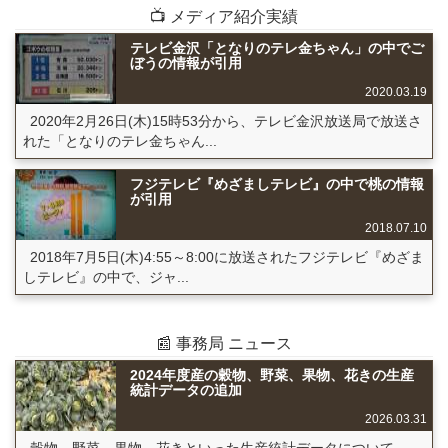
📺 メディア紹介実績
テレビ金沢「となりのテレ金ちゃん」の中でご
ぼうの情報が引用
2020.03.19
2020年2月26日(木)15時53分から、テレビ金沢放送局で放送さ
れた「となりのテレ金ちゃん...
フジテレビ『めざましテレビ』の中で桃の情報
が引用
2018.07.10
2018年7月5日(木)4:55～8:00に放送されたフジテレビ『めざま
しテレビ』の中で、ジャ...
📰 事務局 ニュース
2024年度産の穀物、野菜、果物、花きの生産
統計データの追加
2026.03.31
穀物、野菜、果物、花きといった生産統計データについて、