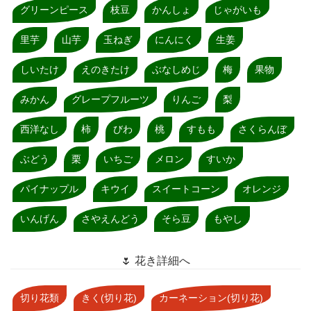
グリーンピース
枝豆
かんしょ
じゃがいも
里芋
山芋
玉ねぎ
にんにく
生姜
しいたけ
えのきたけ
ぶなしめじ
梅
果物
みかん
グレープフルーツ
りんご
梨
西洋なし
柿
びわ
桃
すもも
さくらんぼ
ぶどう
栗
いちご
メロン
すいか
パイナップル
キウイ
スイートコーン
オレンジ
いんげん
さやえんどう
そら豆
もやし
🌷 花き詳細へ
切り花類
きく(切り花)
カーネーション(切り花)