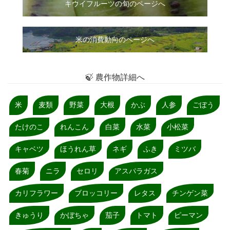
キウイフルーツの旬のページへ
米の消費動向のページへ
🍃 農作物詳細へ
米
麦類
野菜
大根
かぶ
人参
ごぼう
たけのこ
れんこん
白菜
水菜
小松菜
キャベツ
ほうれん草
ネギ
ふき
ミツバ
春菊
ニラ
セロリ
アスパラガス
カリフラワー
ブロッコリー
レタス
チンゲン菜
きゅうり
かぼちゃ
茄子
トマト
ピーマン