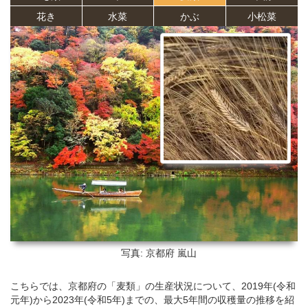
花き
水菜
かぶ
小松菜
写真: 京都府
嵐山
こちらでは、京都府の「麦類」の生産状況について、2019年(令和
元年)から2023年(令和5年)までの、最大5年間の収穫量の推移を紹