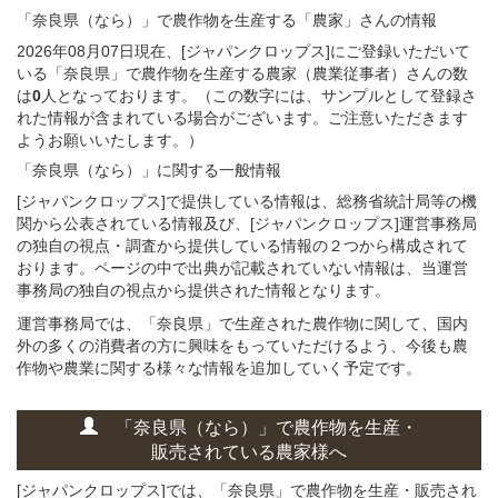
「奈良県（なら）」
で農作物を生産する
「農家」さん
の
情報
2026年08月07日現在、[ジャパンクロップス]にご登録いただいて
いる「奈良県」で農作物を生産する農家（農業従事者）さんの数
は
0
人となっております。（この数字には、サンプルとして登録さ
れた情報が含まれている場合がございます。ご注意いただきます
ようお願いいたします。）
「奈良県（なら）」
に関する
一般
情報
[ジャパンクロップス]で提供している情報は、総務省統計局等の機
関から公表されている情報及び、[ジャパンクロップス]運営事務局
の独自の視点・調査から提供している情報の２つから構成されて
おります。ページの中で出典が記載されていない情報は、当運営
事務局の独自の視点から提供された情報となります。
運営事務局では、「奈良県」で生産された農作物に関して、国内
外の多くの消費者の方に興味をもっていただけるよう、今後も農
作物や農業に関する様々な情報を追加していく予定です。
「奈良県（なら）」
で
農作物を
生産・
販売されている
農家様へ
[ジャパンクロップス]では、「奈良県」で農作物を生産・販売され