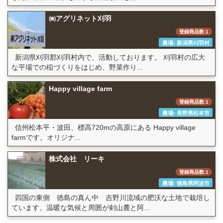
㈱アグリネット刈羽
登録商品数:1
農場: 新潟県刈羽村
新潟県刈羽郡刈羽村内で、活動しております。 刈羽村の広大
な平場での稲づくりをはじめ、野菜作り...
Happy village farm
登録商品数:1
農場: 長野県松本市
信州松本平・波田、標高720mの高原にある Happy village
farmです。オリジナ...
株式会社 リーキ
登録商品数:1
農場: 徳島県阿波市
四国の東側 徳島の真ん中 吉野川流域の肥沃な土地で栽培し
ています。温暖な気候と周囲が剣山麓と阿...