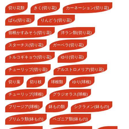
切り花類
きく(切り花)
カーネーション(切り花)
ばら(切り花)
りんどう(切り花)
宿根かすみそう(切り花)
洋ラン類(切り花)
スターチス(切り花)
ガーベラ(切り花)
トルコギキョウ(切り花)
ゆり(切り花)
チューリップ(切り花)
アルストロメリア(切り花)
切り葉
切り枝
球根類
ゆり(球根)
チューリップ(球根)
グラジオラス(球根)
フリージア(球根)
鉢もの類
シクラメン(鉢もの)
プリムラ類(鉢もの)
ベゴニア類(鉢もの)