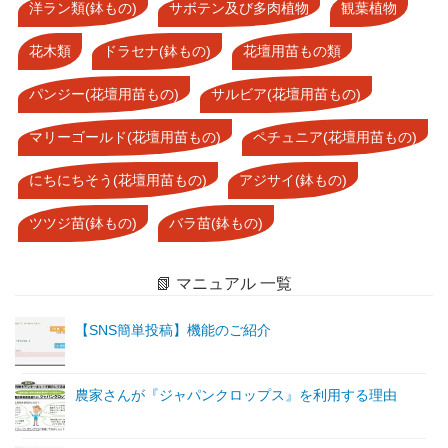
洋ラン類(鉢もの)
サボテン及び多肉植物
観葉植物
花木類
ドラセナ(鉢もの)
花壇用苗もの類
パンジー(花壇用苗もの)
サルビア(花壇用苗もの)
マリーゴールド(花壇用苗もの)
ペチュニア(花壇用苗もの)
にちにちそう(花壇用苗もの)
アジサイ(鉢もの)
ツツジ苗(鉢もの)
バラ苗(鉢もの)
📗 マニュアル 一覧
【SNS簡単投稿】機能のご紹介
農家さんが『ジャパンクロップス』を利用する理由