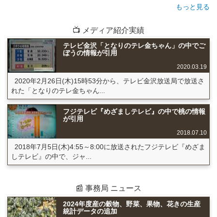
もっと見る
📺 メディア紹介実績
テレビ金沢「となりのテレ金ちゃん」の中でご
ぼうの情報が引用
2020.03.19
2020年2月26日(木)15時53分から、テレビ金沢放送局で放送さ
れた「となりのテレ金ちゃん...
フジテレビ『めざましテレビ』の中で桃の情報
が引用
2018.07.10
2018年7月5日(木)4:55～8:00に放送されたフジテレビ『めざま
しテレビ』の中で、ジャ...
📰 事務局 ニュース
2024年度産の穀物、野菜、果物、花きの生産
統計データの追加