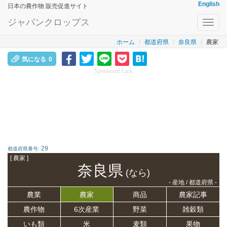
English
日本の農作物 販売促進サイト
ジャパンクロップス
Toggl
navig
ホーム
都道府県
奈良県
農家
気になる
0
Sponsored Link
29
都道府県番号:
[ 農家 ]
奈良県
(なら)
- 産地 / 都道府県 -
農業
農家
商品
農家記事
農作物
6次産業
野菜
雑穀類
いも類
米
麦類
果物