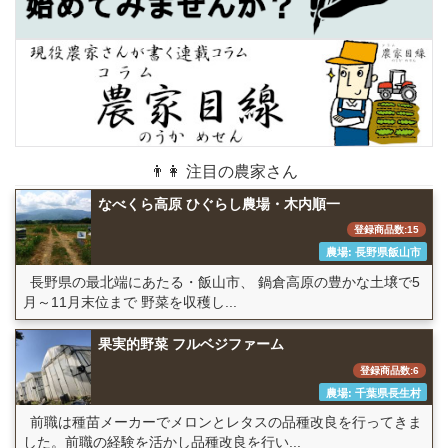
👨👩 注目の農家さん
なべくら高原 ひぐらし農場・木内順一
登録商品数:15
農場: 長野県飯山市
長野県の最北端にあたる・飯山市、 鍋倉高原の豊かな土壌で5
月～11月末位まで 野菜を収穫し...
果実的野菜 フルベジファーム
登録商品数:6
農場: 千葉県長生村
前職は種苗メーカーでメロンとレタスの品種改良を行ってきま
した。前職の経験を活かし品種改良を行い...