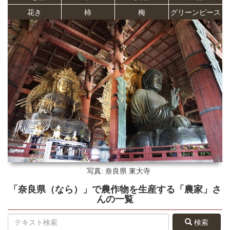
花き
柿
梅
グリーンピース
写真: 奈良県
東大寺
「奈良県（なら）」
で農作物を生産する
「農家」さ
ん
の
一覧
検索