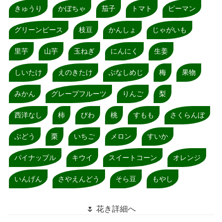
きゅうり
かぼちゃ
茄子
トマト
ピーマン
グリーンピース
枝豆
かんしょ
じゃがいも
里芋
山芋
玉ねぎ
にんにく
生姜
しいたけ
えのきたけ
ぶなしめじ
梅
果物
みかん
グレープフルーツ
りんご
梨
西洋なし
柿
びわ
桃
すもも
さくらんぼ
ぶどう
栗
いちご
メロン
すいか
パイナップル
キウイ
スイートコーン
オレンジ
いんげん
さやえんどう
そら豆
もやし
🌷 花き詳細へ