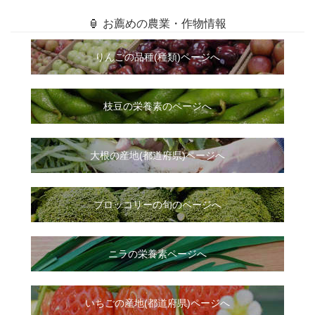
🏮 お薦めの農業・作物情報
りんごの品種(種類)ページへ
枝豆の栄養素のページへ
大根
の
産地(都道府県)ページへ
ブロッコリーの旬のページへ
ニラ
の
栄養素ページへ
いちご
の
産地(都道府県)ページへ