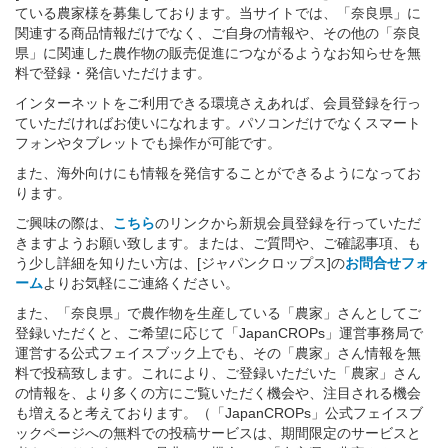
ている農家様を募集しております。当サイトでは、「奈良県」に
関連する商品情報だけでなく、ご自身の情報や、その他の「奈良
県」に関連した農作物の販売促進につながるようなお知らせを無
料で登録・発信いただけます。
インターネットをご利用できる環境さえあれば、会員登録を行っ
ていただければお使いになれます。パソコンだけでなくスマート
フォンやタブレットでも操作が可能です。
また、海外向けにも情報を発信することができるようになってお
ります。
ご興味の際は、
こちら
のリンクから新規会員登録を行っていただ
きますようお願い致します。または、ご質問や、ご確認事項、も
う少し詳細を知りたい方は、[ジャパンクロップス]の
お問合せフォ
ーム
よりお気軽にご連絡ください。
また、「奈良県」で農作物を生産している「農家」さんとしてご
登録いただくと、ご希望に応じて「JapanCROPs」運営事務局で
運営する公式フェイスブック上でも、その「農家」さん情報を無
料で投稿致します。これにより、ご登録いただいた「農家」さん
の情報を、より多くの方にご覧いただく機会や、注目される機会
も増えると考えております。（「JapanCROPs」公式フェイスブ
ックページへの無料での投稿サービスは、期間限定のサービスと