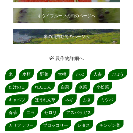
キウイフルーツの旬のページへ
米の消費動向のページへ
🍃 農作物詳細へ
米
麦類
野菜
大根
かぶ
人参
ごぼう
たけのこ
れんこん
白菜
水菜
小松菜
キャベツ
ほうれん草
ネギ
ふき
ミツバ
春菊
ニラ
セロリ
アスパラガス
カリフラワー
ブロッコリー
レタス
チンゲン菜