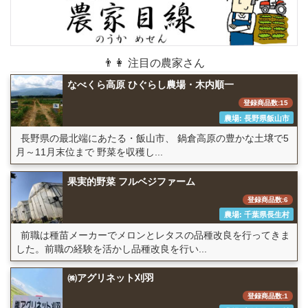
👨👩 注目の農家さん
なべくら高原 ひぐらし農場・木内順一
登録商品数:15
農場: 長野県飯山市
長野県の最北端にあたる・飯山市、 鍋倉高原の豊かな土壌で5
月～11月末位まで 野菜を収穫し...
果実的野菜 フルベジファーム
登録商品数:6
農場: 千葉県長生村
前職は種苗メーカーでメロンとレタスの品種改良を行ってきま
した。前職の経験を活かし品種改良を行い...
㈱アグリネット刈羽
登録商品数:1