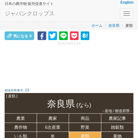
English
日本の農作物 販売促進サイト
ジャパンクロップス
Toggl
navig
ホーム
奈良県
麦類
気になる
0
Sponsored Link
29
都道府県番号:
[ 麦類 ]
奈良県
(なら)
- 産地 / 都道府県 -
農業
農家
商品
農家記事
農作物
6次産業
野菜
雑穀類
いも類
米
麦類
果物