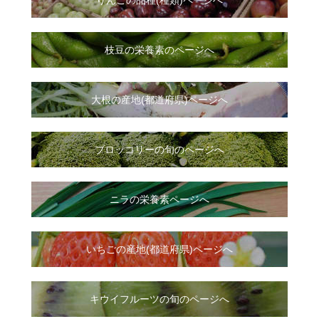
りんごの品種(種類)ページへ
枝豆の栄養素のページへ
大根
の
産地(都道府県)ページへ
ブロッコリーの旬のページへ
ニラ
の
栄養素ページへ
いちご
の
産地(都道府県)ページへ
キウイフルーツの旬のページへ