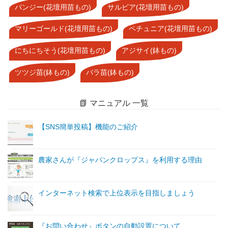
パンジー(花壇用苗もの)
サルビア(花壇用苗もの)
マリーゴールド(花壇用苗もの)
ペチュニア(花壇用苗もの)
にちにちそう(花壇用苗もの)
アジサイ(鉢もの)
ツツジ苗(鉢もの)
バラ苗(鉢もの)
📗 マニュアル 一覧
【SNS簡単投稿】機能のご紹介
農家さんが『ジャパンクロップス』を利用する理由
インターネット検索で上位表示を目指しましょう
『お問い合わせ』ボタンの自動設置について