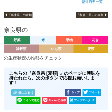
都道府県一覧
「兵庫県」の麦類
「和歌山県」の麦類
奈良県の
野菜
米
果物
花き
雑穀類
いも類
麦類
の生産状況の推移をチェック
こちらの『奈良県 [麦類] 』のページに興味を
持たれたら、次のボタンで応援お願いしま
す！
シェア
ツイート
気になる
0
ラインで送る
Pocketに保存
ブックマーク
0