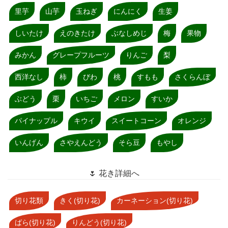
里芋
山芋
玉ねぎ
にんにく
生姜
しいたけ
えのきたけ
ぶなしめじ
梅
果物
みかん
グレープフルーツ
りんご
梨
西洋なし
柿
びわ
桃
すもも
さくらんぼ
ぶどう
栗
いちご
メロン
すいか
パイナップル
キウイ
スイートコーン
オレンジ
いんげん
さやえんどう
そら豆
もやし
🌷 花き詳細へ
切り花類
きく(切り花)
カーネーション(切り花)
ばら(切り花)
りんどう(切り花)