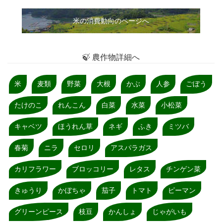
米の消費動向のページへ
🍃 農作物詳細へ
米
麦類
野菜
大根
かぶ
人参
ごぼう
たけのこ
れんこん
白菜
水菜
小松菜
キャベツ
ほうれん草
ネギ
ふき
ミツバ
春菊
ニラ
セロリ
アスパラガス
カリフラワー
ブロッコリー
レタス
チンゲン菜
きゅうり
かぼちゃ
茄子
トマト
ピーマン
グリーンピース
枝豆
かんしょ
じゃがいも