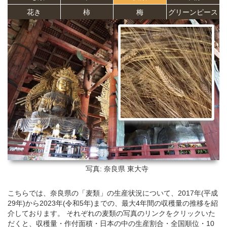
花き
柿
梅
グリーンピース
写真: 奈良県
東大寺
こちらでは、奈良県の「麦類」の生産状況について、2017年(平成
29年)から2023年(令和5年)までの、最大4年間の収穫量の推移を紹
介しております。 それぞれの麦類の写真のリンクをクリックいた
だくと、収穫量・作付面積・日本の中の生産割合・全国順位・10