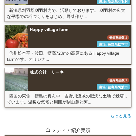
農場: 新潟県刈羽村
新潟県刈羽郡刈羽村内で、活動しております。 刈羽村の広大
な平場での稲づくりをはじめ、野菜作り...
Happy village farm
登録商品数:1
農場: 長野県松本市
信州松本平・波田、標高720mの高原にある Happy village
farmです。オリジナ...
株式会社 リーキ
登録商品数:1
農場: 徳島県阿波市
四国の東側 徳島の真ん中 吉野川流域の肥沃な土地で栽培し
ています。温暖な気候と周囲が剣山麓と阿...
もっと見る
📺 メディア紹介実績