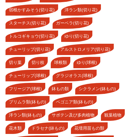
宿根かすみそう(切り花)
洋ラン類(切り花)
スターチス(切り花)
ガーベラ(切り花)
トルコギキョウ(切り花)
ゆり(切り花)
チューリップ(切り花)
アルストロメリア(切り花)
切り葉
切り枝
球根類
ゆり(球根)
チューリップ(球根)
グラジオラス(球根)
フリージア(球根)
鉢もの類
シクラメン(鉢もの)
プリムラ類(鉢もの)
ベゴニア類(鉢もの)
洋ラン類(鉢もの)
サボテン及び多肉植物
観葉植物
花木類
ドラセナ(鉢もの)
花壇用苗もの類