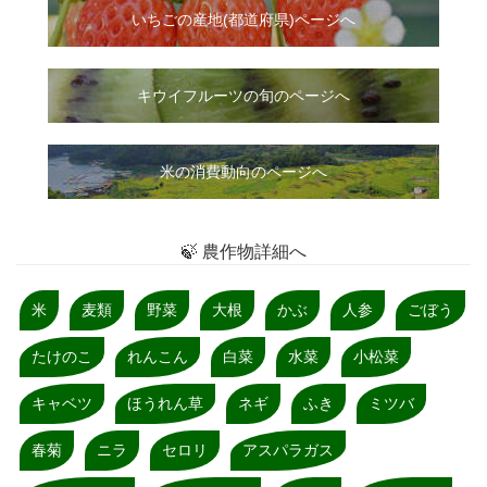
いちご
の
産地(都道府県)ページへ
キウイフルーツの旬のページへ
米の消費動向のページへ
🍃 農作物詳細へ
米
麦類
野菜
大根
かぶ
人参
ごぼう
たけのこ
れんこん
白菜
水菜
小松菜
キャベツ
ほうれん草
ネギ
ふき
ミツバ
春菊
ニラ
セロリ
アスパラガス