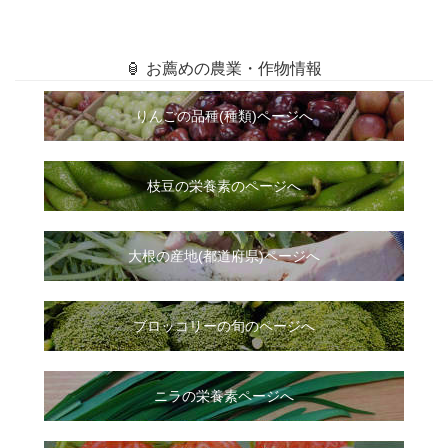
🏮 お薦めの農業・作物情報
りんごの品種(種類)ページへ
枝豆の栄養素のページへ
大根
の
産地(都道府県)ページへ
ブロッコリーの旬のページへ
ニラ
の
栄養素ページへ