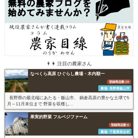
👨👩 注目の農家さん
なべくら高原 ひぐらし農場・木内順一
登録商品数:15
農場: 長野県飯山市
長野県の最北端にあたる・飯山市、 鍋倉高原の豊かな土壌で5
月～11月末位まで 野菜を収穫し...
果実的野菜 フルベジファーム
登録商品数:6
農場: 千葉県長生村