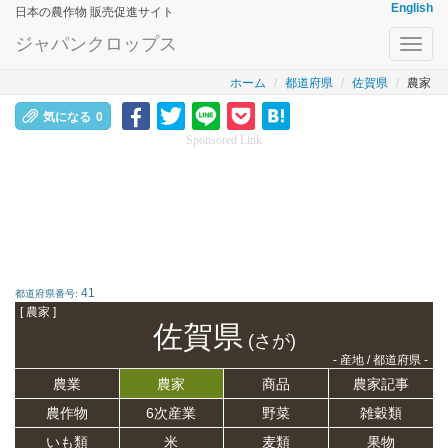
English
日本の農作物 販売促進サイト
ジャパンクロップス
Toggl
navig
ホーム
都道府県
佐賀県
農家
気になる
0
Sponsored Link
41
都道府県番号:
[ 農家 ]
佐賀県
(さが)
- 産地 / 都道府県 -
農業
農家
商品
農家記事
農作物
6次産業
野菜
雑穀類
いも類
米
麦類
果物