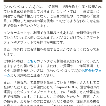
[ジャパンクロップス]では、「佐賀県」で農作物を生産・販売され
ている農家様を募集しております。当サイトでは、「佐賀県」に
関連する商品情報だけでなく、ご自身の情報や、その他の「佐賀
県」に関連した農作物の販売促進につながるようなお知らせを無
料で登録・発信いただけます。
インターネットをご利用できる環境さえあれば、会員登録を行っ
ていただければお使いになれます。パソコンだけでなくスマート
フォンやタブレットでも操作が可能です。
また、海外向けにも情報を発信することができるようになってお
ります。
ご興味の際は、
こちら
のリンクから新規会員登録を行っていただ
きますようお願い致します。または、ご質問や、ご確認事項、も
う少し詳細を知りたい方は、[ジャパンクロップス]の
お問合せフォ
ーム
よりお気軽にご連絡ください。
また、「佐賀県」で農作物を生産している「農家」さんとしてご
登録いただくと、ご希望に応じて「JapanCROPs」運営事務局で
運営する公式フェイスブック上でも、その「農家」さん情報を無
料で投稿致します。これにより、ご登録いただいた「農家」さん
の情報を、より多くの方にご覧いただく機会や、注目される機会
も増えると考えております。（「JapanCROPs」公式フェイスブ