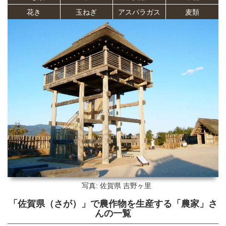
花き
玉ねぎ
アスパラガス
麦類
写真: 佐賀県
吉野ヶ里
「佐賀県（さが）」
で農作物を生産する
「農家」さ
ん
の
一覧