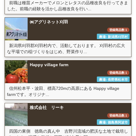
前職は種苗メーカーでメロンとレタスの品種改良を行ってきま
した。前職の経験を活かし品種改良を行い...
㈱アグリネット刈羽
登録商品数:1
農場: 新潟県刈羽村
新潟県刈羽郡刈羽村内で、活動しております。 刈羽村の広大
な平場での稲づくりをはじめ、野菜作り...
Happy village farm
登録商品数:1
農場: 長野県松本市
信州松本平・波田、標高720mの高原にある Happy village
farmです。オリジナ...
株式会社 リーキ
登録商品数:1
農場: 徳島県阿波市
四国の東側 徳島の真ん中 吉野川流域の肥沃な土地で栽培し