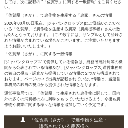
しては、次に記載の "「佐賀県」に関する一般情報" をご覧くださ
い。
「佐賀県（さが）」
で農作物を生産する
「農家」さん
の
情報
2026年08月08日現在、[ジャパンクロップス]にご登録いただいて
いる「佐賀県」で農作物を生産する農家（農業従事者）さんの数
は
0
人となっております。（この数字には、サンプルとして登録さ
れた情報が含まれている場合がございます。ご注意いただきます
ようお願いいたします。）
「佐賀県（さが）」
に関する
一般
情報
[ジャパンクロップス]で提供している情報は、総務省統計局等の機
関から公表されている情報及び、[ジャパンクロップス]運営事務局
の独自の視点・調査から提供している情報の２つから構成されて
おります。ページの中で出典が記載されていない情報は、当運営
事務局の独自の視点から提供された情報となります。
運営事務局では、「佐賀県」で生産された農作物に関して、国内
外の多くの消費者の方に興味をもっていただけるよう、今後も農
作物や農業に関する様々な情報を追加していく予定です。
「佐賀県（さが）」
で
農作物を
生産・
販売されている
農家様へ