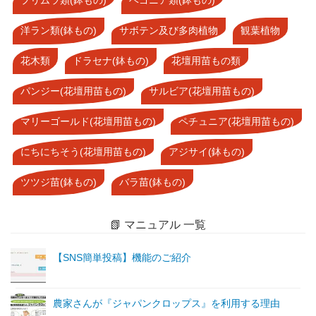
プリムラ類(鉢もの)
ベゴニア類(鉢もの)
洋ラン類(鉢もの)
サボテン及び多肉植物
観葉植物
花木類
ドラセナ(鉢もの)
花壇用苗もの類
パンジー(花壇用苗もの)
サルビア(花壇用苗もの)
マリーゴールド(花壇用苗もの)
ペチュニア(花壇用苗もの)
にちにちそう(花壇用苗もの)
アジサイ(鉢もの)
ツツジ苗(鉢もの)
バラ苗(鉢もの)
📗 マニュアル 一覧
【SNS簡単投稿】機能のご紹介
農家さんが『ジャパンクロップス』を利用する理由