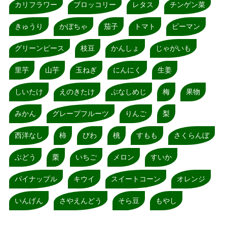
カリフラワー
ブロッコリー
レタス
チンゲン菜
きゅうり
かぼちゃ
茄子
トマト
ピーマン
グリーンピース
枝豆
かんしょ
じゃがいも
里芋
山芋
玉ねぎ
にんにく
生姜
しいたけ
えのきたけ
ぶなしめじ
梅
果物
みかん
グレープフルーツ
りんご
梨
西洋なし
柿
びわ
桃
すもも
さくらんぼ
ぶどう
栗
いちご
メロン
すいか
パイナップル
キウイ
スイートコーン
オレンジ
いんげん
さやえんどう
そら豆
もやし