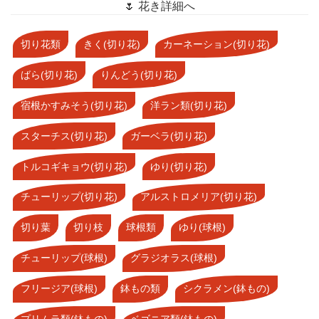
🌷 花き詳細へ
切り花類
きく(切り花)
カーネーション(切り花)
ばら(切り花)
りんどう(切り花)
宿根かすみそう(切り花)
洋ラン類(切り花)
スターチス(切り花)
ガーベラ(切り花)
トルコギキョウ(切り花)
ゆり(切り花)
チューリップ(切り花)
アルストロメリア(切り花)
切り葉
切り枝
球根類
ゆり(球根)
チューリップ(球根)
グラジオラス(球根)
フリージア(球根)
鉢もの類
シクラメン(鉢もの)