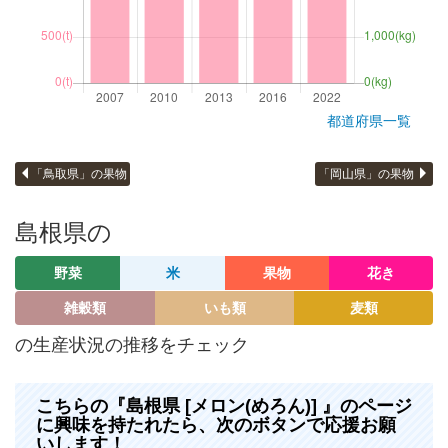
都道府県一覧
「鳥取県」の果物
「岡山県」の果物
島根県の
野菜
米
果物
花き
雑穀類
いも類
麦類
の生産状況の推移をチェック
こちらの『島根県 [メロン(めろん)] 』のページ
に興味を持たれたら、次のボタンで応援お願
いします！