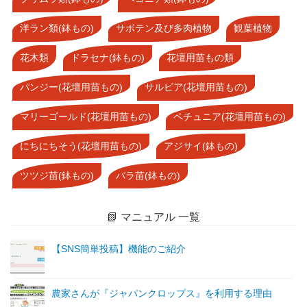
洋ラン類(鉢もの)
サボテン及び多肉植物
観葉植物
花木類
ドラセナ(鉢もの)
花壇用苗もの類
パンジー(花壇用苗もの)
サルビア(花壇用苗もの)
マリーゴールド(花壇用苗もの)
ペチュニア(花壇用苗もの)
にちにちそう(花壇用苗もの)
アジサイ(鉢もの)
ツツジ苗(鉢もの)
バラ苗(鉢もの)
📗 マニュアル 一覧
【SNS簡単投稿】機能のご紹介
農家さんが『ジャパンクロップス』を利用する理由