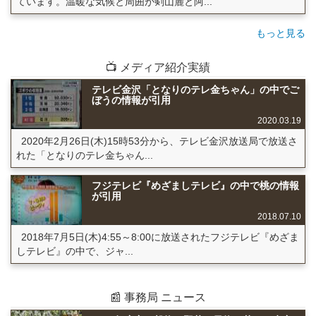
ています。温暖な気候と周囲が剣山麓と阿...
もっと見る
📺 メディア紹介実績
テレビ金沢「となりのテレ金ちゃん」の中でご
ぼうの情報が引用
2020.03.19
2020年2月26日(木)15時53分から、テレビ金沢放送局で放送さ
れた「となりのテレ金ちゃん...
フジテレビ『めざましテレビ』の中で桃の情報
が引用
2018.07.10
2018年7月5日(木)4:55～8:00に放送されたフジテレビ『めざま
しテレビ』の中で、ジャ...
📰 事務局 ニュース