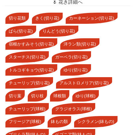
🌷 花き詳細へ
切り花類
きく(切り花)
カーネーション(切り花)
ばら(切り花)
りんどう(切り花)
宿根かすみそう(切り花)
洋ラン類(切り花)
スターチス(切り花)
ガーベラ(切り花)
トルコギキョウ(切り花)
ゆり(切り花)
チューリップ(切り花)
アルストロメリア(切り花)
切り葉
切り枝
球根類
ゆり(球根)
チューリップ(球根)
グラジオラス(球根)
フリージア(球根)
鉢もの類
シクラメン(鉢もの)
プリムラ類(鉢もの)
ベゴニア類(鉢もの)