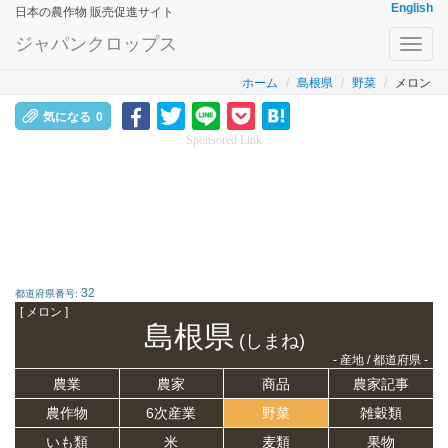
English
日本の農作物 販売促進サイト
ジャパンクロップス
Toggl
navig
ホーム
島根県
野菜
メロン
気になる
0
Sponsored Link
32
都道府県番号:
[ メロン ]
島根県
(しまね)
- 産地 / 都道府県 -
農業
農家
商品
農家記事
農作物
6次産業
野菜
雑穀類
いも類
米
麦類
果物