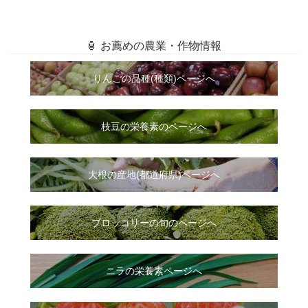
🏮 お薦めの農業・作物情報
りんごの品種(種類)ページへ
枝豆の栄養素のページへ
大根
の
産地(都道府県)ページへ
ブロッコリーの旬のページへ
ニラ
の
栄養素ページへ