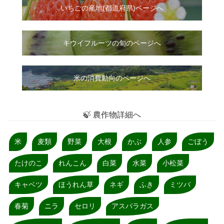
いちご
の
産地(都道府県)ページへ
キウイフルーツの旬のページへ
米の消費動向のページへ
🍃 農作物詳細へ
米
麦類
野菜
大根
かぶ
人参
ごぼう
たけのこ
れんこん
白菜
水菜
小松菜
キャベツ
ほうれん草
ネギ
ふき
ミツバ
春菊
ニラ
セロリ
アスパラガス