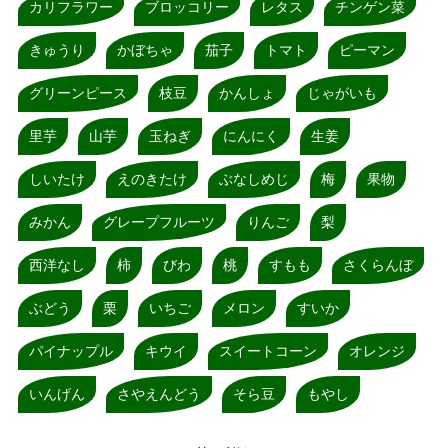
カリフラワー
ブロッコリー
レタス
チンゲン菜
きゅうり
かぼちゃ
茄子
トマト
ピーマン
グリーンピース
枝豆
かんしょ
じゃがいも
里芋
山芋
玉ねぎ
にんにく
生姜
しいたけ
えのきたけ
ぶなしめじ
梅
果物
みかん
グレープフルーツ
りんご
梨
西洋なし
柿
びわ
桃
すもも
さくらんぼ
ぶどう
栗
いちご
メロン
すいか
パイナップル
キウイ
スイートコーン
オレンジ
いんげん
さやえんどう
そら豆
もやし