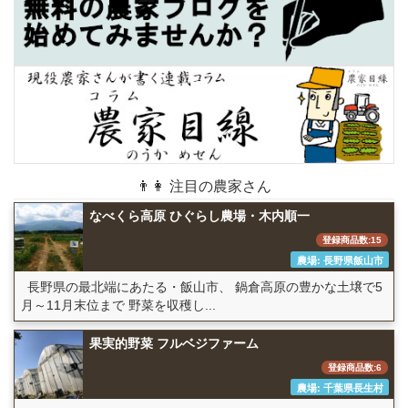
👨👩 注目の農家さん
なべくら高原 ひぐらし農場・木内順一
登録商品数:15
農場: 長野県飯山市
長野県の最北端にあたる・飯山市、 鍋倉高原の豊かな土壌で5
月～11月末位まで 野菜を収穫し...
果実的野菜 フルベジファーム
登録商品数:6
農場: 千葉県長生村