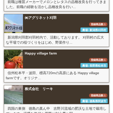
前職は種苗メーカーでメロンとレタスの品種改良を行ってきま
した。前職の経験を活かし品種改良を行い...
㈱アグリネット刈羽
登録商品数:1
農場: 新潟県刈羽村
新潟県刈羽郡刈羽村内で、活動しております。 刈羽村の広大
な平場での稲づくりをはじめ、野菜作り...
Happy village farm
登録商品数:1
農場: 長野県松本市
信州松本平・波田、標高720mの高原にある Happy village
farmです。オリジナ...
株式会社 リーキ
登録商品数:1
農場: 徳島県阿波市
四国の東側 徳島の真ん中 吉野川流域の肥沃な土地で栽培し