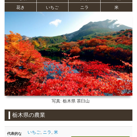
花き
いちご
ニラ
米
写真: 栃木県
茶臼山
栃木県の農業
いちご
,
ニラ
,
米
代表的な