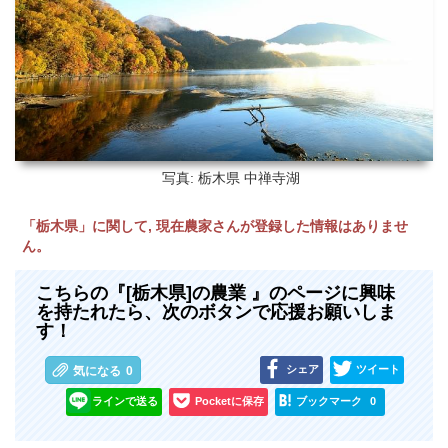
写真: 栃木県
中禅寺湖
「栃木県」に関して, 現在農家さんが登録した情報はありませ
ん。
こちらの『[栃木県]の農業 』のページに興味
を持たれたら、次のボタンで応援お願いしま
す！
シェア
ツイート
気になる
0
ラインで送る
Pocketに保存
ブックマーク
0