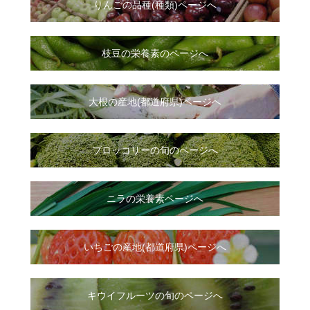
りんごの品種(種類)ページへ
枝豆の栄養素のページへ
大根
の
産地(都道府県)ページへ
ブロッコリーの旬のページへ
ニラ
の
栄養素ページへ
いちご
の
産地(都道府県)ページへ
キウイフルーツの旬のページへ