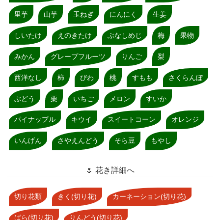
里芋
山芋
玉ねぎ
にんにく
生姜
しいたけ
えのきたけ
ぶなしめじ
梅
果物
みかん
グレープフルーツ
りんご
梨
西洋なし
柿
びわ
桃
すもも
さくらんぼ
ぶどう
栗
いちご
メロン
すいか
パイナップル
キウイ
スイートコーン
オレンジ
いんげん
さやえんどう
そら豆
もやし
🌷 花き詳細へ
切り花類
きく(切り花)
カーネーション(切り花)
ばら(切り花)
りんどう(切り花)