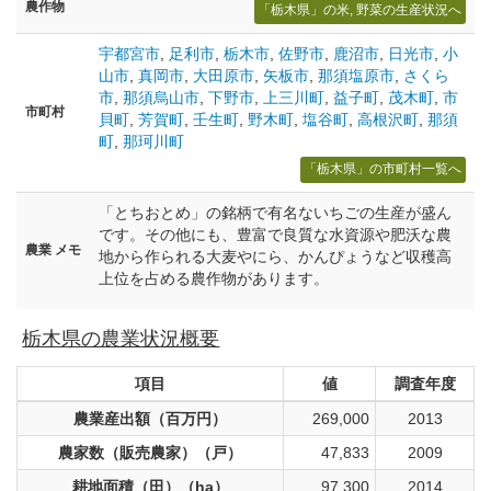
農作物
「栃木県」の米, 野菜の生産状況へ
宇都宮市
,
足利市
,
栃木市
,
佐野市
,
鹿沼市
,
日光市
,
小
山市
,
真岡市
,
大田原市
,
矢板市
,
那須塩原市
,
さくら
市
,
那須烏山市
,
下野市
,
上三川町
,
益子町
,
茂木町
,
市
市町村
貝町
,
芳賀町
,
壬生町
,
野木町
,
塩谷町
,
高根沢町
,
那須
町
,
那珂川町
「栃木県」の市町村一覧へ
「とちおとめ」の銘柄で有名ないちごの生産が盛ん
です。その他にも、豊富で良質な水資源や肥沃な農
農業 メモ
地から作られる大麦やにら、かんぴょうなど収穫高
上位を占める農作物があります。
栃木県の農業状況概要
項目
値
調査年度
農業産出額（百万円）
269,000
2013
農家数（販売農家）（戸）
47,833
2009
耕地面積（田）（ha）
97,300
2014