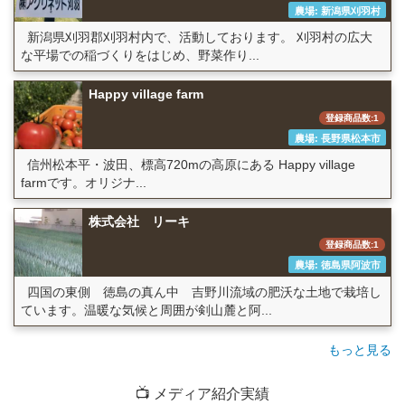
農場: 新潟県刈羽村
新潟県刈羽郡刈羽村内で、活動しております。 刈羽村の広大
な平場での稲づくりをはじめ、野菜作り...
Happy village farm
登録商品数:1
農場: 長野県松本市
信州松本平・波田、標高720mの高原にある Happy village
farmです。オリジナ...
株式会社 リーキ
登録商品数:1
農場: 徳島県阿波市
四国の東側 徳島の真ん中 吉野川流域の肥沃な土地で栽培し
ています。温暖な気候と周囲が剣山麓と阿...
もっと見る
📺 メディア紹介実績