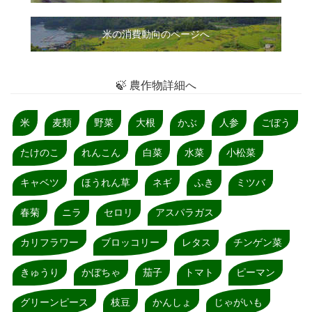
米の消費動向のページへ
🍃 農作物詳細へ
米
麦類
野菜
大根
かぶ
人参
ごぼう
たけのこ
れんこん
白菜
水菜
小松菜
キャベツ
ほうれん草
ネギ
ふき
ミツバ
春菊
ニラ
セロリ
アスパラガス
カリフラワー
ブロッコリー
レタス
チンゲン菜
きゅうり
かぼちゃ
茄子
トマト
ピーマン
グリーンピース
枝豆
かんしょ
じゃがいも