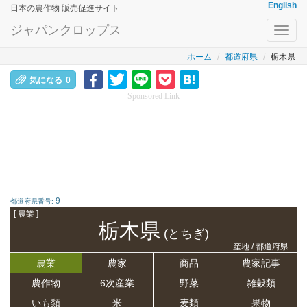
English
日本の農作物 販売促進サイト
ジャパンクロップス
Toggl
navig
ホーム
都道府県
栃木県
気になる
0
Sponsored Link
9
都道府県番号:
[ 農業 ]
栃木県
(とちぎ)
- 産地 / 都道府県 -
農業
農家
商品
農家記事
農作物
6次産業
野菜
雑穀類
いも類
米
麦類
果物