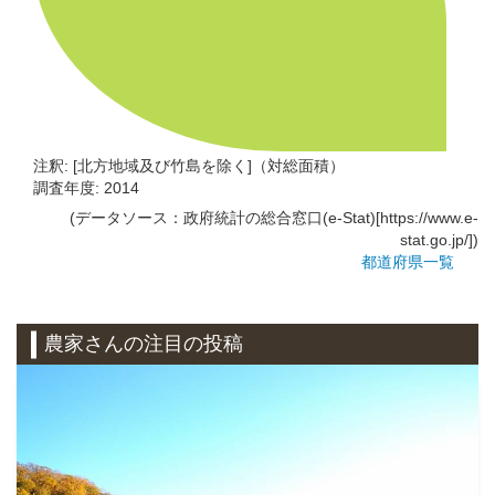
注釈: [北方地域及び竹島を除く]（対総面積）
調査年度: 2014
(データソース：政府統計の総合窓口(e-Stat)[https://www.e-
stat.go.jp/])
都道府県一覧
農家さんの注目の投稿