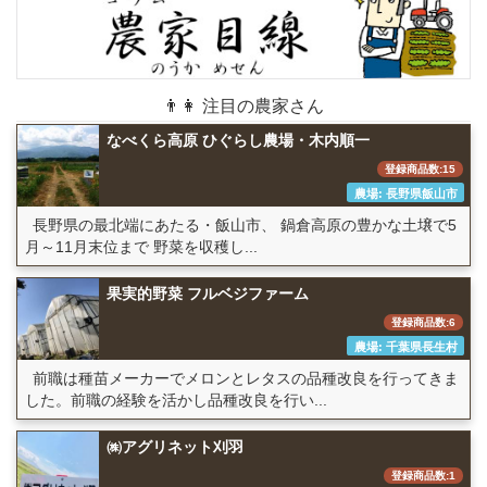
👨👩 注目の農家さん
なべくら高原 ひぐらし農場・木内順一
登録商品数:15
農場: 長野県飯山市
長野県の最北端にあたる・飯山市、 鍋倉高原の豊かな土壌で5
月～11月末位まで 野菜を収穫し...
果実的野菜 フルベジファーム
登録商品数:6
農場: 千葉県長生村
前職は種苗メーカーでメロンとレタスの品種改良を行ってきま
した。前職の経験を活かし品種改良を行い...
㈱アグリネット刈羽
登録商品数:1