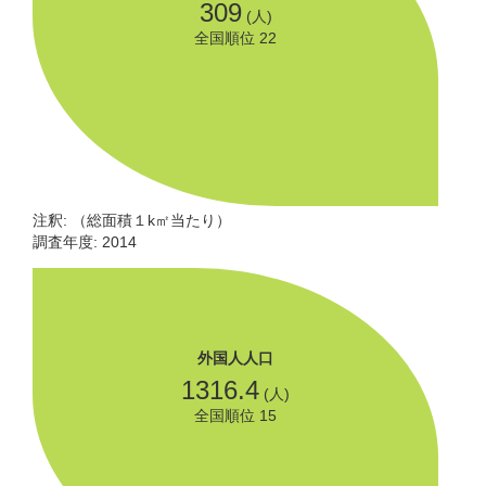
309
(人)
全国順位 22
注釈: （総面積１k㎡当たり）
調査年度: 2014
外国人人口
1316.4
(人)
全国順位 15