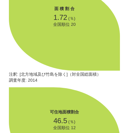
面 積 割 合
1.72
(％)
全国順位 20
注釈: [北方地域及び竹島を除く]（対全国総面積）
調査年度: 2014
可住地面積割合
46.5
(％)
全国順位 12