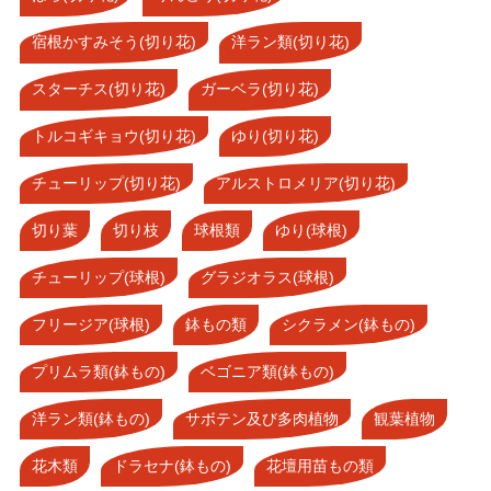
宿根かすみそう(切り花)
洋ラン類(切り花)
スターチス(切り花)
ガーベラ(切り花)
トルコギキョウ(切り花)
ゆり(切り花)
チューリップ(切り花)
アルストロメリア(切り花)
切り葉
切り枝
球根類
ゆり(球根)
チューリップ(球根)
グラジオラス(球根)
フリージア(球根)
鉢もの類
シクラメン(鉢もの)
プリムラ類(鉢もの)
ベゴニア類(鉢もの)
洋ラン類(鉢もの)
サボテン及び多肉植物
観葉植物
花木類
ドラセナ(鉢もの)
花壇用苗もの類