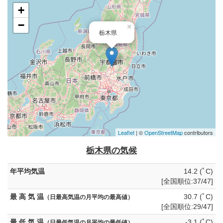
+
−
×
栃木県
Leaflet
| ©
OpenStreetMap
contributors
栃木県の気候
年平均気温
14.2 (ﾟC)
[全国順位:37/47]
最 高 気 温
30.7 (ﾟC)
（日最高気温の月平均の最高値）
[全国順位:29/47]
最 低 気 温
-3.1 (ﾟC)
（日最低気温の月平均の最低値）