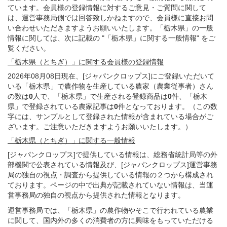
ています。会員様の登録情報に対するご意見・ご質問に関して
は、運営事務局側では回答致しかねますので、会員様に直接お問
い合わせいただきますようお願いいたします。「栃木県」の一般
情報に関しては、次に記載の "「栃木県」に関する一般情報" をご
覧ください。
「栃木県（とちぎ）」
に関する
会員様
の
登録
情報
2026年08月08日現在、[ジャパンクロップス]にご登録いただいて
いる「栃木県」で農作物を生産している農家（農業従事者）さん
の数は
0
人で、「栃木県」で生産される登録商品は
0
件、「栃木
県」で登録されている農家記事は
0
件となっております。（この数
字には、サンプルとして登録された情報が含まれている場合がご
ざいます。ご注意いただきますようお願いいたします。）
「栃木県（とちぎ）」
に関する
一般
情報
[ジャパンクロップス]で提供している情報は、総務省統計局等の外
部機関で公表されている情報及び、[ジャパンクロップス]運営事務
局の独自の視点・調査から提供している情報の２つから構成され
ております。ページの中で出典が記載されていない情報は、当運
営事務局の独自の視点から提供された情報となります。
運営事務局では、「栃木県」の農作物やそこで行われている農業
に関して、国内外の多くの消費者の方に興味をもっていただける