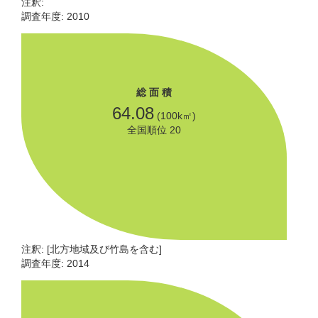
注釈:
調査年度: 2010
総 面 積
64.08
(100k㎡)
全国順位 20
注釈: [北方地域及び竹島を含む]
調査年度: 2014