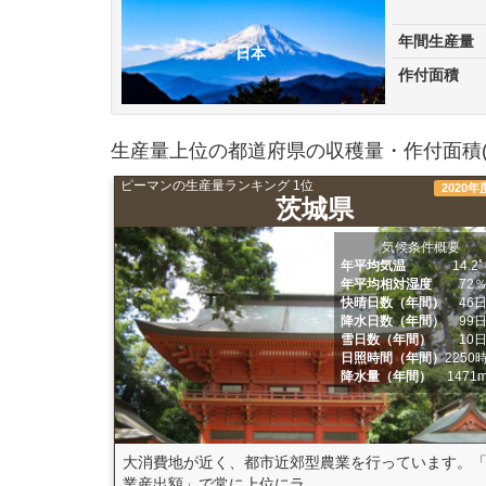
年間生産量
日本
作付面積
生産量上位の都道府県の収穫量・作付面積(
ピーマンの生産量ランキング 1位
2020年
茨城県
気候条件概要
年平均気温
14.2
年平均相対湿度
72
快晴日数（年間）
46
降水日数（年間）
99
雪日数（年間）
10
日照時間（年間）
2250
降水量（年間）
1471
大消費地が近く、都市近郊型農業を行っています。
業産出額」で常に上位にラ...