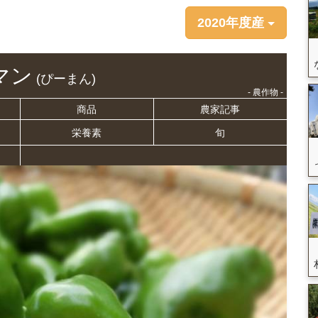
2020年度産
マン
(ぴーまん)
- 農作物 -
商品
農家記事
栄養
素
旬