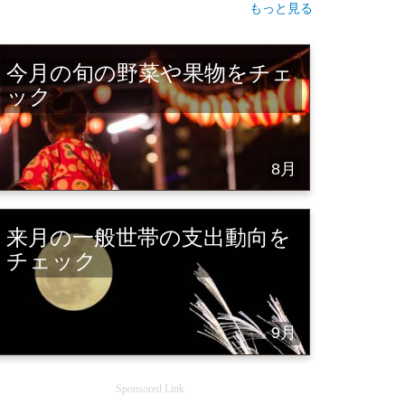
もっと見る
今月の旬の野菜や果物をチェ
ック
8月
来月の一般世帯の支出動向を
チェック
9月
Sponsored Link