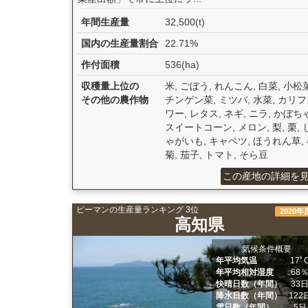
年間生産量
32,500(t)
国内の生産量割合
22.71%
作付面積
536(ha)
収穫量上位の
米, ごぼう, れんこん, 白菜, 小松菜
その他の農作物
チンゲン菜, ミツバ, 水菜, カリ
ワー, レタス, ネギ, ニラ, かぼちゃ
スイートコーン, メロン, 梨, 栗, 
ゃがいも, キャベツ, ほうれん草,
菊, 茄子, トマト, そら豆
この産地の詳細を
ピーマンの生産量ランキング 3位
2020年
高知県
気候条件概要
年平均気温
17ﾟ
年平均相対湿度
68
快晴日数（年間）
33
降水日数（年間）
122
雪日数（年間）
5日