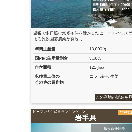
日照時間（年間）
2095
降水量（年間）
3659
温暖で多日照の気候条件を活かしたビニールハウス
よる施設園芸農業が発展し...
年間生産量
13,000(t)
国内の生産量割合
9.08%
作付面積
121(ha)
収穫量上位の
ニラ, 茄子, 生姜
その他の農作物
この産地の詳細を
ピーマンの生産量ランキング 5位
2020年
岩手県
気候条件概要