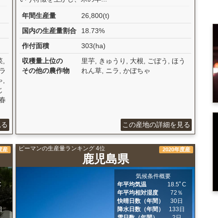
年間生産量
26,800(t)
国内の生産量割合
18.73%
作付面積
303(ha)
,
収穫量上位の
里芋, きゅうり, 大根, ごぼう, ほう
フラ
その他の農作物
れん草, ニラ, かぼちゃ
,
じ
 春
見る
この産地の詳細を見る
ピーマンの生産量ランキング 4位
度産
2020年度産
鹿児島県
気候条件概要
C
年平均気温
18.5ﾟC
％
年平均相対湿度
72％
日
快晴日数（年間）
30日
日
降水日数（年間）
133日
雪日数（年間）
2日