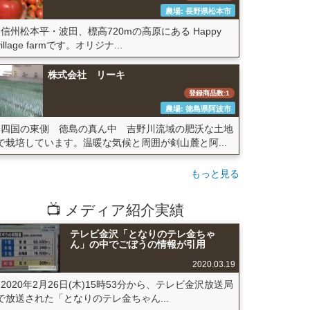
農場: 長野県松本市
信州松本平・波田、標高720mの高原にある Happy
village farmです。オリジナ...
株式会社 リーキ
登録商品数:1
農場: 徳島県阿波市
四国の東側 徳島の真ん中 吉野川流域の肥沃な土地
で栽培しています。温暖な気候と周囲が剣山麓と阿...
もっと見る
📺 メディア紹介実績
テレビ金沢「となりのテレ金ちゃ
ん」の中でごぼうの情報が引用
2020.03.19
2020年2月26日(木)15時53分から、テレビ金沢放送局
で放送された「となりのテレ金ちゃん...