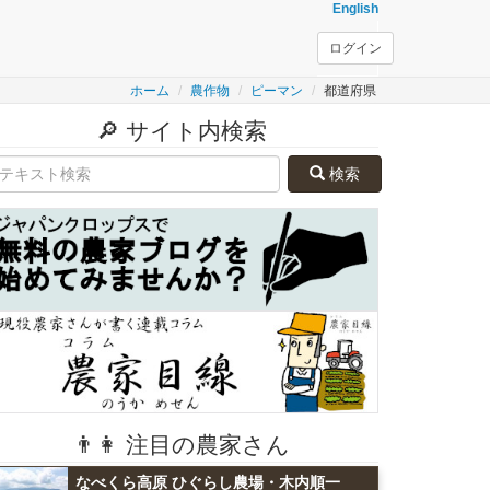
English
ログイン
ホーム
農作物
ピーマン
都道府県
🔎 サイト内検索
検索
👨👩 注目の農家さん
なべくら高原 ひぐらし農場・木内順一