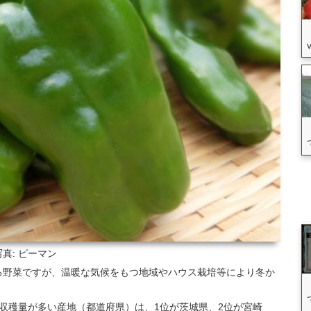
写真: ピーマン
る野菜ですが、温暖な気候をもつ地域やハウス栽培等により冬か
て、収穫量が多い産地（都道府県）は、1位が茨城県、2位が宮崎