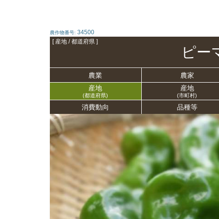
34500
農作物番号:
[ 産地 / 都道府県 ]
ピー
農業
農家
産地
産地
(都道府県)
(市町村)
消費動向
品種等