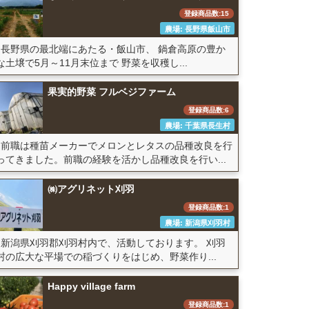
登録商品数:15
農場: 長野県飯山市
長野県の最北端にあたる・飯山市、 鍋倉高原の豊か
な土壌で5月～11月末位まで 野菜を収穫し...
果実的野菜 フルベジファーム
登録商品数:6
農場: 千葉県長生村
前職は種苗メーカーでメロンとレタスの品種改良を行
ってきました。前職の経験を活かし品種改良を行い...
㈱アグリネット刈羽
登録商品数:1
農場: 新潟県刈羽村
新潟県刈羽郡刈羽村内で、活動しております。 刈羽
村の広大な平場での稲づくりをはじめ、野菜作り...
Happy village farm
登録商品数:1