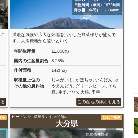
時間
日照時間（年間）
1872時間
mm
降水量（年間）
2834mm
等に
温暖な気候や広大な畑地を活かした野菜作りが盛んで
す。大消費地から遠いという...
年間生産量
11,800(t)
国内の生産量割合
8.25%
作付面積
142(ha)
収穫量上位の
じゃがいも, かぼちゃ, いんげん, さ
その他の農作物
やえんどう, グリーンピース, そら
豆, 生姜, びわ, 大根, 里芋
見る
この産地の詳細を見る
ピーマンの生産量ランキング 6位
度産
2020年度産
大分県
気候条件概要