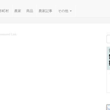
市町村
農家
商品
農家記事
その他
ponsored Link