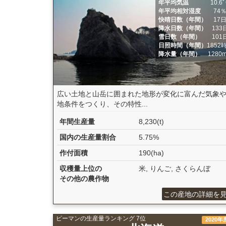
年平均気温
10.6
年平均相対湿度
74
快晴日数（年間）
17
降水日数（年間）
133
雪日数（年間）
101
日照時間（年間）
1852
降水量（年間）
1280
広い土地と山岳に囲まれた地形が変化に富んだ気象
地条件をつくり、その特性...
年間生産量
8,230(t)
国内の生産量割合
5.75%
作付面積
190(ha)
収穫量上位の
米, りんご, さくらんぼ
その他の農作物
この産地の詳細を
ピーマンの生産量ランキング 7位
2020年