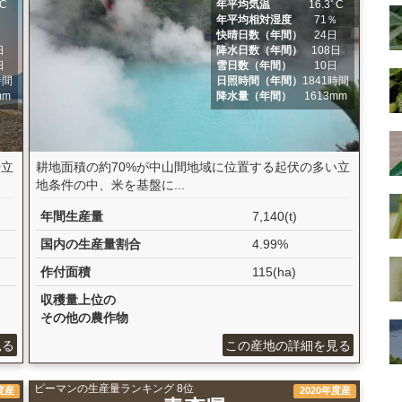
ﾟC
年平均気温
16.3ﾟC
％
年平均相対湿度
71％
日
快晴日数（年間）
24日
日
降水日数（年間）
108日
日
雪日数（年間）
10日
時間
日照時間（年間）
1841時間
mm
降水量（年間）
1613mm
や立
耕地面積の約70%が中山間地域に位置する起伏の多い立
地条件の中、米を基盤に...
年間生産量
7,140(t)
国内の生産量割合
4.99%
作付面積
115(ha)
収穫量上位の
その他の農作物
見る
この産地の詳細を見る
ピーマンの生産量ランキング 8位
度産
2020年度産