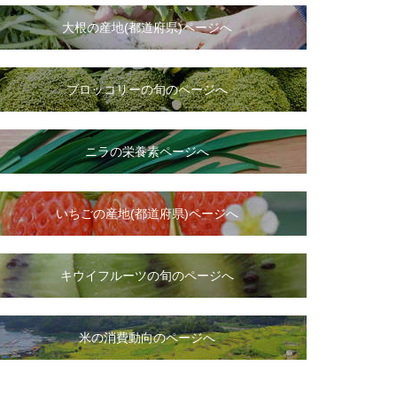
大根
の
産地(都道府県)ページへ
ブロッコリーの旬のページへ
ニラ
の
栄養素ページへ
いちご
の
産地(都道府県)ページへ
キウイフルーツの旬のページへ
米の消費動向のページへ