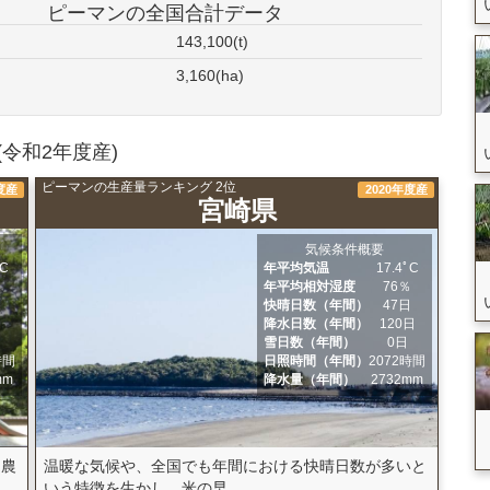
ピーマンの全国合計データ
143,100(t)
3,160(ha)
令和2年度産)
ピーマンの生産量ランキング 2位
度産
2020年度産
宮崎県
気候条件概要
ﾟC
年平均気温
17.4ﾟC
％
年平均相対湿度
76％
日
快晴日数（年間）
47日
日
降水日数（年間）
120日
日
雪日数（年間）
0日
時間
日照時間（年間）
2072時間
mm
降水量（年間）
2732mm
「農
温暖な気候や、全国でも年間における快晴日数が多いと
いう特徴を生かし、米の早...