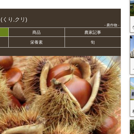
(くり,クリ)
- 農作物 -
商品
農家記事
栄養
素
旬