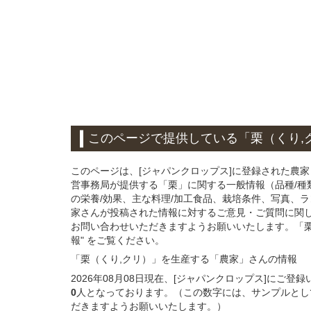
このページ
で
提供している
「栗（くり,
このページは、[ジャパンクロップス]に登録された農家
営事務局が提供する「栗」に関する一般情報（品種/種
の栄養/効果、主な料理/加工食品、栽培条件、写真、
家さんが投稿された情報に対するご意見・ご質問に関
お問い合わせいただきますようお願いいたします。「栗
報" をご覧ください。
「栗（くり,クリ）」
を生産する
「農家」さん
の
情報
2026年08月08日現在、[ジャパンクロップス]に
0
人となっております。（この数字には、サンプルとし
だきますようお願いいたします。）