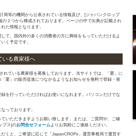
統計局等の機関から公表されている情報及び、[ジャパンクロップ
報の２つから構成されております。ページの中で出典が記載され
された情報となります。
関して、国内外の多くの消費者の方に興味をもっていただけるよ
ていく予定です。
ている
農家様へ
売されている農家様を募集しております。当サイトでは、「栗」に
の「栗」の販売促進につながるようなお知らせを無料で登録・発
登録を行っていただければお使いになれます。パソコンだけでな
になっております。
っていただきますようお願い致します。または、ご質問や、ご確
ップス]の
お問合せフォーム
よりお気軽にご連絡ください。
くと、ご希望に応じて「JapanCROPs」運営事務局で運営す