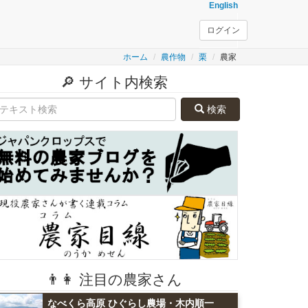
English
ログイン
ホーム
農作物
栗
農家
🔎 サイト内検索
検索
👨👩 注目の農家さん
なべくら高原 ひぐらし農場・木内順一