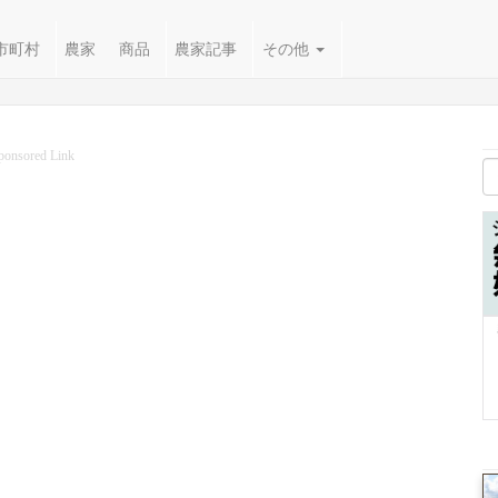
市町村
農家
商品
農家記事
その他
ponsored Link