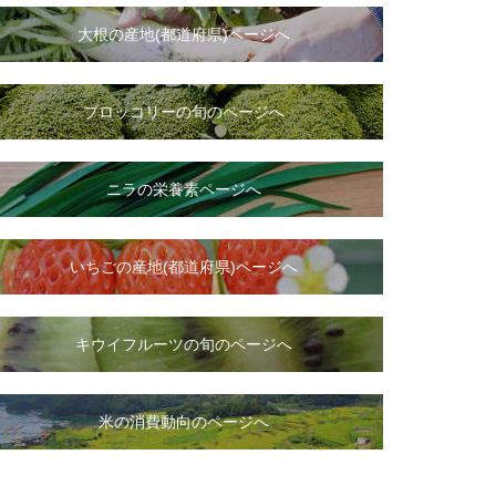
大根
の
産地(都道府県)ページへ
ブロッコリーの旬のページへ
ニラ
の
栄養素ページへ
いちご
の
産地(都道府県)ページへ
キウイフルーツの旬のページへ
米の消費動向のページへ