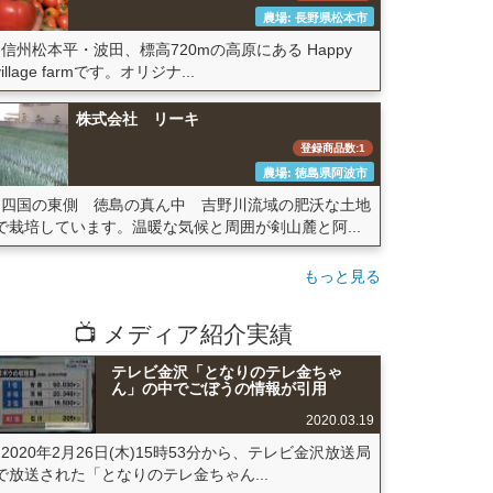
農場: 長野県松本市
信州松本平・波田、標高720mの高原にある Happy
village farmです。オリジナ...
株式会社 リーキ
登録商品数:1
農場: 徳島県阿波市
四国の東側 徳島の真ん中 吉野川流域の肥沃な土地
で栽培しています。温暖な気候と周囲が剣山麓と阿...
もっと見る
📺 メディア紹介実績
テレビ金沢「となりのテレ金ちゃ
ん」の中でごぼうの情報が引用
2020.03.19
2020年2月26日(木)15時53分から、テレビ金沢放送局
で放送された「となりのテレ金ちゃん...