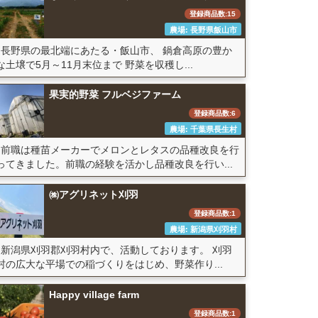
登録商品数:15
農場: 長野県飯山市
長野県の最北端にあたる・飯山市、 鍋倉高原の豊か
な土壌で5月～11月末位まで 野菜を収穫し...
果実的野菜 フルベジファーム
登録商品数:6
農場: 千葉県長生村
前職は種苗メーカーでメロンとレタスの品種改良を行
ってきました。前職の経験を活かし品種改良を行い...
㈱アグリネット刈羽
登録商品数:1
農場: 新潟県刈羽村
新潟県刈羽郡刈羽村内で、活動しております。 刈羽
村の広大な平場での稲づくりをはじめ、野菜作り...
Happy village farm
登録商品数:1