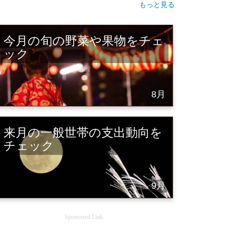
もっと見る
今月の旬の野菜や果物をチェ
ック
8月
来月の一般世帯の支出動向を
チェック
9月
Sponsored Link