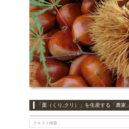
「栗（くり,クリ）」
を生産する
「農家