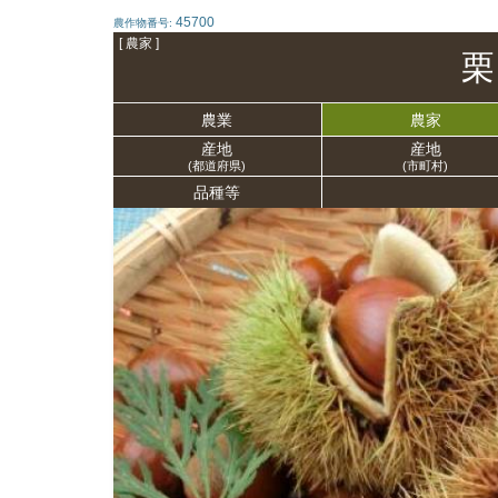
45700
農作物番号:
[ 農家 ]
栗
農業
農家
産地
産地
(都道府県)
(市町村)
品種等