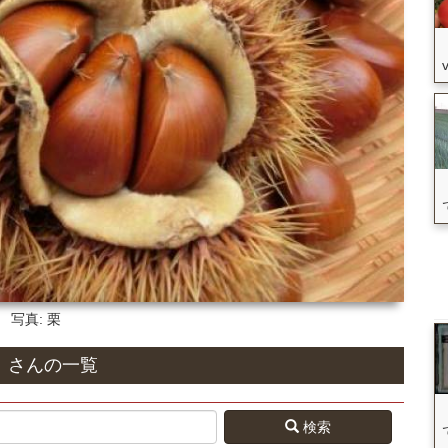
写真: 栗
」さん
の
一覧
検索