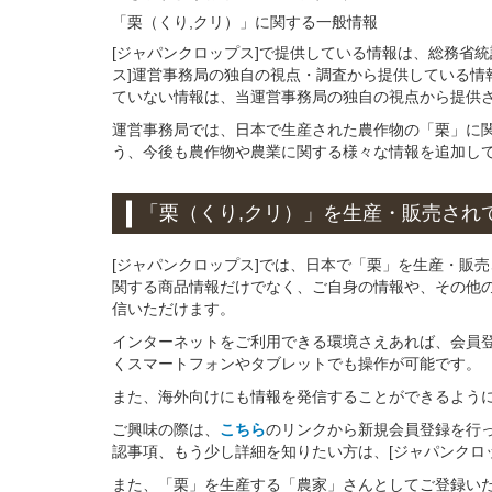
「栗（くり,クリ）」
に関する
一般
情報
[ジャパンクロップス]で提供している情報は、総務省
ス]運営事務局の独自の視点・調査から提供している情
ていない情報は、当運営事務局の独自の視点から提供
運営事務局では、日本で生産された農作物の「栗」に
う、今後も農作物や農業に関する様々な情報を追加し
「栗（くり,クリ）」
を
生産・販売され
[ジャパンクロップス]では、日本で「栗」を生産・販
関する商品情報だけでなく、ご自身の情報や、その他
信いただけます。
インターネットをご利用できる環境さえあれば、会員
くスマートフォンやタブレットでも操作が可能です。
また、海外向けにも情報を発信することができるよう
ご興味の際は、
こちら
のリンクから新規会員登録を行
認事項、もう少し詳細を知りたい方は、[ジャパンクロ
また、「栗」を生産する「農家」さんとしてご登録いただ