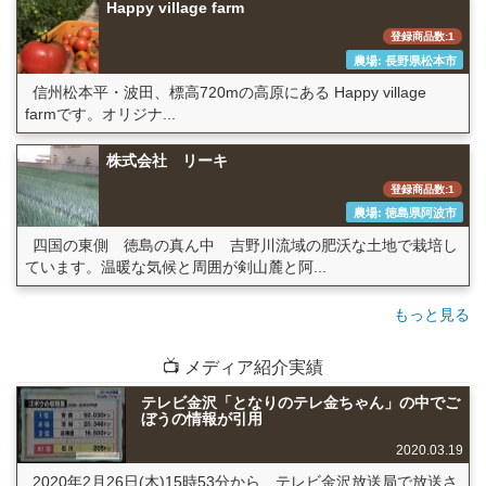
Happy village farm
登録商品数:1
農場: 長野県松本市
信州松本平・波田、標高720mの高原にある Happy village
farmです。オリジナ...
株式会社 リーキ
登録商品数:1
農場: 徳島県阿波市
四国の東側 徳島の真ん中 吉野川流域の肥沃な土地で栽培し
ています。温暖な気候と周囲が剣山麓と阿...
もっと見る
📺 メディア紹介実績
テレビ金沢「となりのテレ金ちゃん」の中でご
ぼうの情報が引用
2020.03.19
2020年2月26日(木)15時53分から、テレビ金沢放送局で放送さ