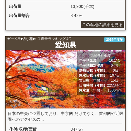
出荷量
13,900(千本)
出荷量割合
8.42%
この産地の詳細を見る
ガーベラ(切り花)の生産量ランキング 4位
2014年度産
愛知県
気候条件概要
年平均気温
16.1ﾟC
年平均相対湿度
64％
快晴日数（年間）
40日
降水日数（年間）
107日
雪日数（年間）
15日
日照時間（年間）
2255時間
降水量（年間）
1506mm
日本の中央に位置しており、中京圏 だけでなく、首都圏や近畿
圏へのアクセスの...
作付(収穫)面積
847(a)