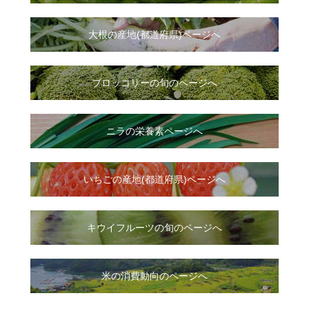
大根
の
産地(都道府県)ページへ
ブロッコリーの旬のページへ
ニラ
の
栄養素ページへ
いちご
の
産地(都道府県)ページへ
キウイフルーツの旬のページへ
米の消費動向のページへ