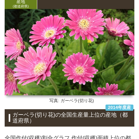
産地
(都道府県)
写真: ガーベラ(切り花)
2014年度産
ガーベラ(切り花)
の全国生産量上位の
産地
（都
道府県）
全国作付(収穫)割合グラフ 作付(収穫)面積上位の都