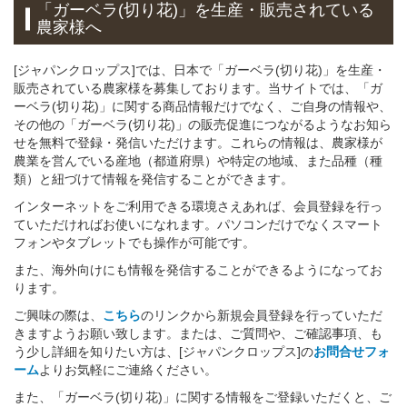
「ガーベラ(切り花)」を生産・販売されている
農家様へ
[ジャパンクロップス]では、日本で「ガーベラ(切り花)」を生産・
販売されている農家様を募集しております。当サイトでは、「ガ
ーベラ(切り花)」に関する商品情報だけでなく、ご自身の情報や、
その他の「ガーベラ(切り花)」の販売促進につながるようなお知ら
せを無料で登録・発信いただけます。これらの情報は、農家様が
農業を営んでいる産地（都道府県）や特定の地域、また品種（種
類）と紐づけて情報を発信することができます。
インターネットをご利用できる環境さえあれば、会員登録を行っ
ていただければお使いになれます。パソコンだけでなくスマート
フォンやタブレットでも操作が可能です。
また、海外向けにも情報を発信することができるようになってお
ります。
ご興味の際は、
こちら
のリンクから新規会員登録を行っていただ
きますようお願い致します。または、ご質問や、ご確認事項、も
う少し詳細を知りたい方は、[ジャパンクロップス]の
お問合せフォ
ーム
よりお気軽にご連絡ください。
また、「ガーベラ(切り花)」に関する情報をご登録いただくと、ご