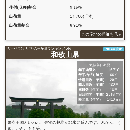
作付(収穫)割合
9.15%
出荷量
14,700(千本)
出荷量割合
8.91%
この産地の詳細を見る
ガーベラ(切り花)の生産量ランキング 5位
2014年度産
和歌山県
気候条件概要
年平均気温
16.7ﾟC
年平均相対湿度
66％
快晴日数（年間）
20日
降水日数（年間）
102日
雪日数（年間）
18日
日照時間（年間）
2145時間
降水量（年間）
1410mm
果樹王国といわれ、果物の栽培が非常に盛んです。みかん、う
め、かき、もも等、...