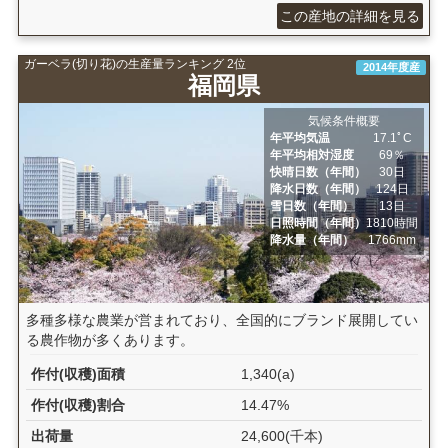
この産地の詳細を見る
ガーベラ(切り花)の生産量ランキング 2位
2014年度産
福岡県
気候条件概要
年平均気温
17.1ﾟC
年平均相対湿度
69％
快晴日数（年間）
30日
降水日数（年間）
124日
雪日数（年間）
13日
日照時間（年間）
1810時間
降水量（年間）
1766mm
多種多様な農業が営まれており、全国的にブランド展開してい
る農作物が多くあります。
作付(収穫)面積
1,340(a)
作付(収穫)割合
14.47%
出荷量
24,600(千本)