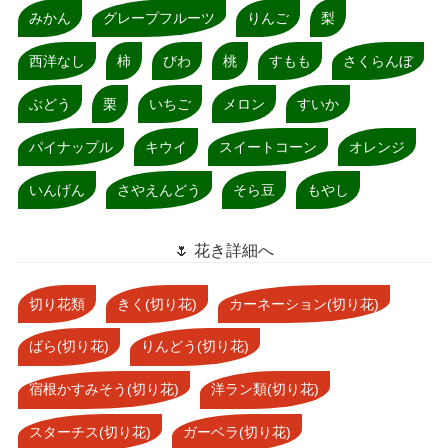
みかん
グレープフルーツ
りんご
梨
西洋なし
柿
びわ
桃
すもも
さくらんぼ
ぶどう
栗
いちご
メロン
すいか
パイナップル
キウイ
スイートコーン
オレンジ
いんげん
さやえんどう
そら豆
もやし
🌷 花き詳細へ
切り花類
きく(切り花)
カーネーション(切り花)
ばら(切り花)
りんどう(切り花)
宿根かすみそう(切り花)
洋ラン類(切り花)
スターチス(切り花)
ガーベラ(切り花)