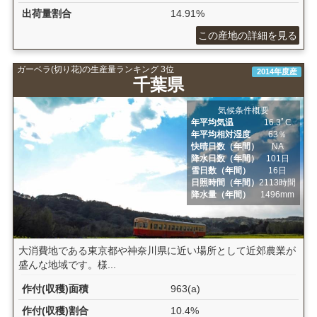
出荷量割合
14.91%
この産地の詳細を見る
ガーベラ(切り花)の生産量ランキング 3位
2014年度産
千葉県
気候条件概要
年平均気温
16.3ﾟC
年平均相対湿度
63％
快晴日数（年間）
NA
降水日数（年間）
101日
雪日数（年間）
16日
日照時間（年間）
2113時間
降水量（年間）
1496mm
大消費地である東京都や神奈川県に近い場所として近郊農業が
盛んな地域です。様...
作付(収穫)面積
963(a)
作付(収穫)割合
10.4%