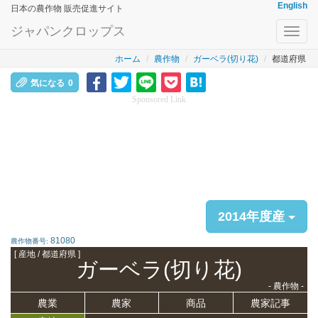
English
日本の農作物 販売促進サイト
ジャパンクロップス
Toggl
navig
ホーム
農作物
ガーベラ(切り花)
都道府県
気になる
0
Sponsored Link
2014年度産
81080
農作物番号:
[ 産地 / 都道府県 ]
ガーベラ(切り花)
- 農作物 -
農業
農家
商品
農家記事