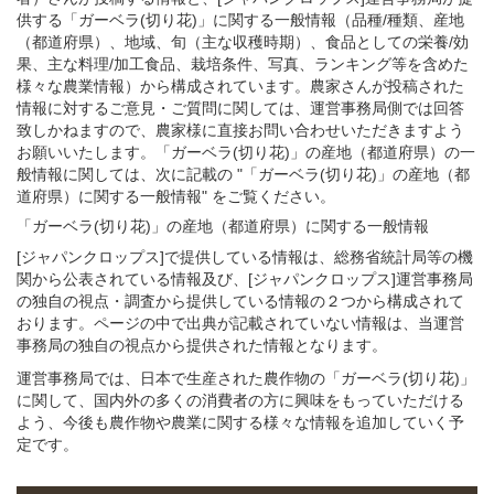
供する「ガーベラ(切り花)」に関する一般情報（品種/種類、産地
（都道府県）、地域、旬（主な収穫時期）、食品としての栄養/効
果、主な料理/加工食品、栽培条件、写真、ランキング等を含めた
様々な農業情報）から構成されています。農家さんが投稿された
情報に対するご意見・ご質問に関しては、運営事務局側では回答
致しかねますので、農家様に直接お問い合わせいただきますよう
お願いいたします。「ガーベラ(切り花)」の産地（都道府県）の一
般情報に関しては、次に記載の "「ガーベラ(切り花)」の産地（都
道府県）に関する一般情報" をご覧ください。
「ガーベラ(切り花)」
の
産地（都道府県）に関する一般
情報
[ジャパンクロップス]で提供している情報は、総務省統計局等の機
関から公表されている情報及び、[ジャパンクロップス]運営事務局
の独自の視点・調査から提供している情報の２つから構成されて
おります。ページの中で出典が記載されていない情報は、当運営
事務局の独自の視点から提供された情報となります。
運営事務局では、日本で生産された農作物の「ガーベラ(切り花)」
に関して、国内外の多くの消費者の方に興味をもっていただける
よう、今後も農作物や農業に関する様々な情報を追加していく予
定です。