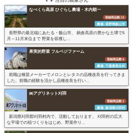
👨👩 注目の農家さん
なべくら高原 ひぐらし農場・木内順一
登録商品数:15
農場: 長野県飯山市
長野県の最北端にあたる・飯山市、 鍋倉高原の豊かな土壌で5
月～11月末位まで 野菜を収穫し...
果実的野菜 フルベジファーム
登録商品数:6
農場: 千葉県長生村
前職は種苗メーカーでメロンとレタスの品種改良を行ってきま
した。前職の経験を活かし品種改良を行い...
㈱アグリネット刈羽
登録商品数:1
農場: 新潟県刈羽村
新潟県刈羽郡刈羽村内で、活動しております。 刈羽村の広大
な平場での稲づくりをはじめ、野菜作り...