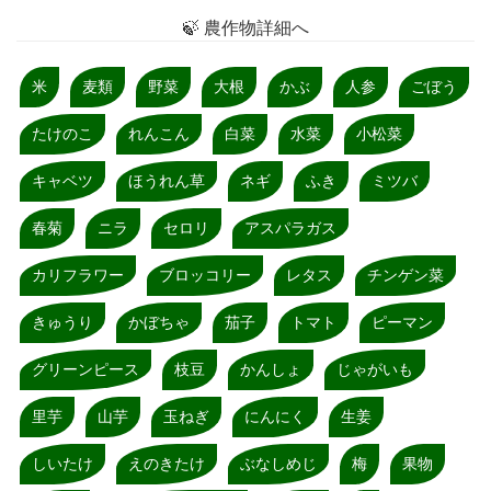
🍃 農作物詳細へ
米
麦類
野菜
大根
かぶ
人参
ごぼう
たけのこ
れんこん
白菜
水菜
小松菜
キャベツ
ほうれん草
ネギ
ふき
ミツバ
春菊
ニラ
セロリ
アスパラガス
カリフラワー
ブロッコリー
レタス
チンゲン菜
きゅうり
かぼちゃ
茄子
トマト
ピーマン
グリーンピース
枝豆
かんしょ
じゃがいも
里芋
山芋
玉ねぎ
にんにく
生姜
しいたけ
えのきたけ
ぶなしめじ
梅
果物