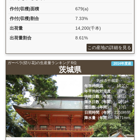
作付(収穫)面積
679(a)
作付(収穫)割合
7.33%
出荷量
14,200(千本)
出荷量割合
8.61%
この産地の詳細を見る
ガーベラ(切り花)の生産量ランキング 6位
2014年度産
茨城県
気候条件概要
年平均気温
14.2ﾟC
年平均相対湿度
72％
快晴日数（年間）
46日
降水日数（年間）
99日
雪日数（年間）
10日
日照時間（年間）
2250時間
降水量（年間）
1471mm