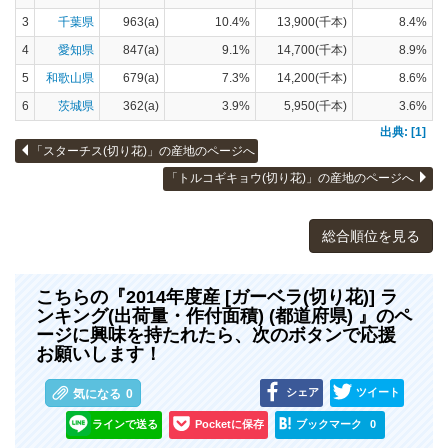
3
千葉県
963(a)
10.4%
13,900(千本)
8.4%
4
愛知県
847(a)
9.1%
14,700(千本)
8.9%
5
和歌山県
679(a)
7.3%
14,200(千本)
8.6%
6
茨城県
362(a)
3.9%
5,950(千本)
3.6%
出典: [1]
「スターチス(切り花)」の産地のページへ
「トルコギキョウ(切り花)」の産地のページへ
総合順位を見る
こちらの『2014年度産 [ガーベラ(切り花)] ラ
ンキング(出荷量・作付面積) (都道府県) 』のペ
ージに興味を持たれたら、次のボタンで応援
お願いします！
シェア
ツイート
気になる
0
ラインで送る
Pocketに保存
ブックマーク
0