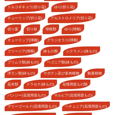
トルコギキョウ(切り花)
ゆり(切り花)
チューリップ(切り花)
アルストロメリア(切り花)
切り葉
切り枝
球根類
ゆり(球根)
チューリップ(球根)
グラジオラス(球根)
フリージア(球根)
鉢もの類
シクラメン(鉢もの)
プリムラ類(鉢もの)
ベゴニア類(鉢もの)
洋ラン類(鉢もの)
サボテン及び多肉植物
観葉植物
花木類
ドラセナ(鉢もの)
花壇用苗もの類
パンジー(花壇用苗もの)
サルビア(花壇用苗もの)
マリーゴールド(花壇用苗もの)
ペチュニア(花壇用苗もの)