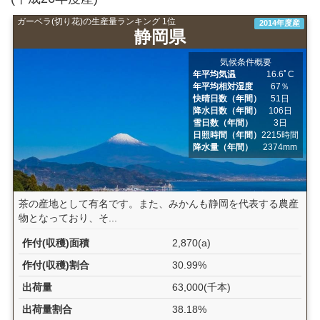
ガーベラ(切り花)の生産量ランキング 1位
2014年度産
静岡県
気候条件概要
年平均気温
16.6ﾟC
年平均相対湿度
67％
快晴日数（年間）
51日
降水日数（年間）
106日
雪日数（年間）
3日
日照時間（年間）
2215時間
降水量（年間）
2374mm
茶の産地として有名です。また、みかんも静岡を代表する農産
物となっており、そ...
作付(収穫)面積
2,870(a)
作付(収穫)割合
30.99%
出荷量
63,000(千本)
出荷量割合
38.18%