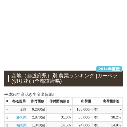
2014年度産
産地（都道府県）別 農業ランキング [ガーベラ
(切り花)] (全都道府県)
平成26年産花き生産出荷統計
#
都道府県
作付面積
作付面積割合
出荷量
出荷量割合
-
全国
9,260(a)
-
165,000(千本)
-
1
静岡県
2,870(a)
31.0%
63,000(千本)
38.2%
2
福岡県
1,340(a)
14.5%
24,600(千本)
14.9%