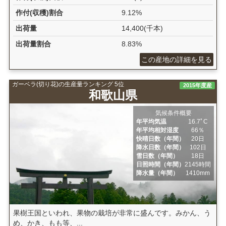
作付(収穫)割合
9.12%
出荷量
14,400(千本)
出荷量割合
8.83%
この産地の詳細を見る
ガーベラ(切り花)の生産量ランキング 5位
2015年度産
和歌山県
気候条件概要
年平均気温
16.7ﾟC
年平均相対湿度
66％
快晴日数（年間）
20日
降水日数（年間）
102日
雪日数（年間）
18日
日照時間（年間）
2145時間
降水量（年間）
1410mm
果樹王国といわれ、果物の栽培が非常に盛んです。みかん、う
め、かき、もも等、...