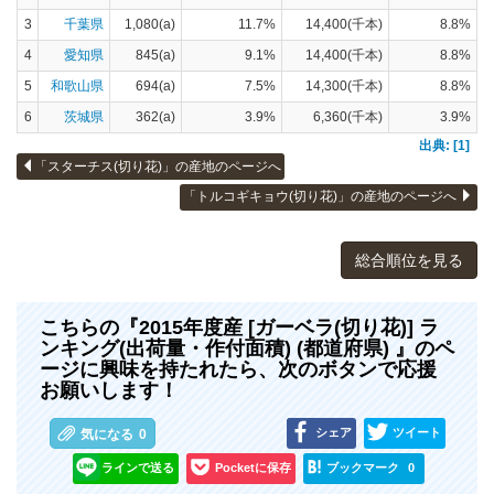
3
千葉県
1,080(a)
11.7%
14,400(千本)
8.8%
4
愛知県
845(a)
9.1%
14,400(千本)
8.8%
5
和歌山県
694(a)
7.5%
14,300(千本)
8.8%
6
茨城県
362(a)
3.9%
6,360(千本)
3.9%
出典: [1]
「スターチス(切り花)」の産地のページへ
「トルコギキョウ(切り花)」の産地のページへ
総合順位を見る
こちらの『2015年度産 [ガーベラ(切り花)] ラ
ンキング(出荷量・作付面積) (都道府県) 』のペ
ージに興味を持たれたら、次のボタンで応援
お願いします！
シェア
ツイート
気になる
0
ラインで送る
Pocketに保存
ブックマーク
0