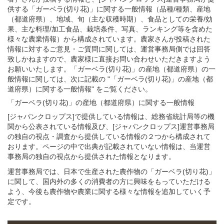
供する「ガーベラ(切り花)」に関する一般情報（品種/種類、産地
（都道府県）、地域、旬（主な収穫時期）、食品としての栄養/効
果、主な料理/加工食品、栽培条件、写真、ランキング等を含めた
様々な農業情報）から構成されています。農家さんが投稿された
情報に対するご意見・ご質問に関しては、運営事務局側では回答
致しかねますので、農家様に直接お問い合わせいただきますよう
お願いいたします。「ガーベラ(切り花)」の産地（都道府県）の一
般情報に関しては、次に記載の "「ガーベラ(切り花)」の産地（都
道府県）に関する一般情報" をご覧ください。
「ガーベラ(切り花)」
の
産地（都道府県）に関する一般
情報
[ジャパンクロップス]で提供している情報は、総務省統計局等の機
関から公表されている情報及び、[ジャパンクロップス]運営事務局
の独自の視点・調査から提供している情報の２つから構成されて
おります。ページの中で出典が記載されていない情報は、当運営
事務局の独自の視点から提供された情報となります。
運営事務局では、日本で生産された農作物の「ガーベラ(切り花)」
に関して、国内外の多くの消費者の方に興味をもっていただける
よう、今後も農作物や農業に関する様々な情報を追加していく予
定です。