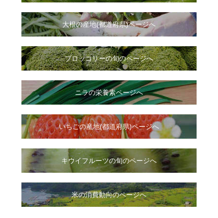
大根
の
産地(都道府県)ページへ
ブロッコリーの旬のページへ
ニラ
の
栄養素ページへ
いちご
の
産地(都道府県)ページへ
キウイフルーツの旬のページへ
米の消費動向のページへ