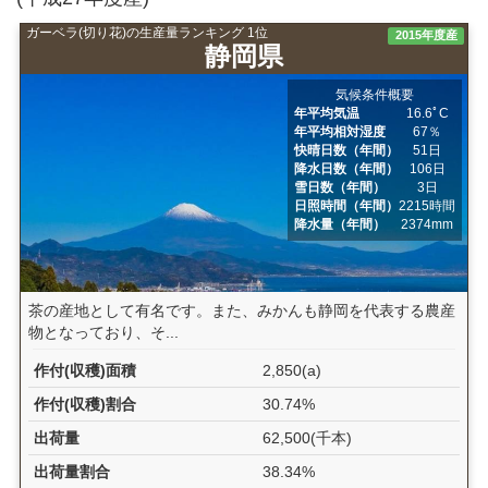
ガーベラ(切り花)の生産量ランキング 1位
2015年度産
静岡県
気候条件概要
年平均気温
16.6ﾟC
年平均相対湿度
67％
快晴日数（年間）
51日
降水日数（年間）
106日
雪日数（年間）
3日
日照時間（年間）
2215時間
降水量（年間）
2374mm
茶の産地として有名です。また、みかんも静岡を代表する農産
物となっており、そ...
作付(収穫)面積
2,850(a)
作付(収穫)割合
30.74%
出荷量
62,500(千本)
出荷量割合
38.34%