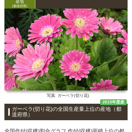
産地
(都道府県)
写真: ガーベラ(切り花)
2015年度産
ガーベラ(切り花)
の全国生産量上位の
産地
（都
道府県）
全国作付(収穫)割合グラフ 作付(収穫)面積上位の都