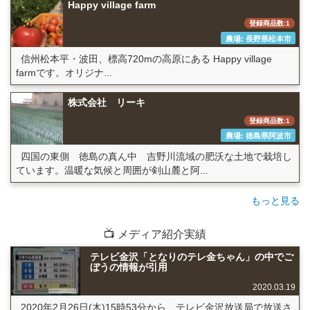
Happy village farm
登録商品数:1
農場: 長野県松本市
信州松本平・波田、標高720mの高原にある Happy village
farmです。オリジナ...
株式会社 リーキ
登録商品数:1
農場: 徳島県阿波市
四国の東側 徳島の真ん中 吉野川流域の肥沃な土地で栽培し
ています。温暖な気候と周囲が剣山麓と阿...
もっと見る
📺 メディア紹介実績
テレビ金沢「となりのテレ金ちゃん」の中でご
ぼうの情報が引用
2020.03.19
2020年2月26日(木)15時53分から、テレビ金沢放送局で放送さ