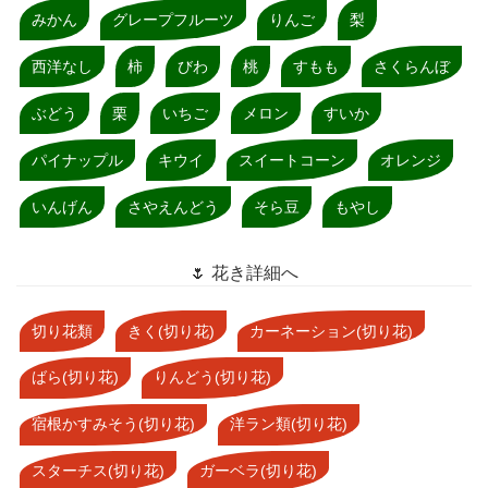
みかん
グレープフルーツ
りんご
梨
西洋なし
柿
びわ
桃
すもも
さくらんぼ
ぶどう
栗
いちご
メロン
すいか
パイナップル
キウイ
スイートコーン
オレンジ
いんげん
さやえんどう
そら豆
もやし
🌷 花き詳細へ
切り花類
きく(切り花)
カーネーション(切り花)
ばら(切り花)
りんどう(切り花)
宿根かすみそう(切り花)
洋ラン類(切り花)
スターチス(切り花)
ガーベラ(切り花)