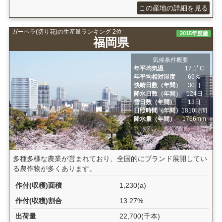
この産地の詳細を見る
ガーベラ(切り花)の生産量ランキング 2位
2015年度産
福岡県
気候条件概要
年平均気温
17.1ﾟC
年平均相対湿度
69％
快晴日数（年間）
30日
降水日数（年間）
124日
雪日数（年間）
13日
日照時間（年間）
1810時間
降水量（年間）
1766mm
多種多様な農業が営まれており、全国的にブランド展開してい
る農作物が多くあります。
作付(収穫)面積
1,230(a)
作付(収穫)割合
13.27%
出荷量
22,700(千本)