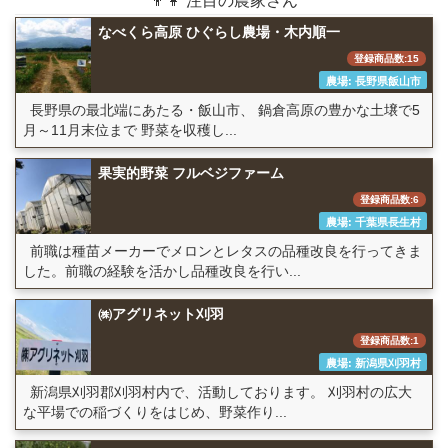
👨👩 注目の農家さん
なべくら高原 ひぐらし農場・木内順一
登録商品数:15
農場: 長野県飯山市
長野県の最北端にあたる・飯山市、 鍋倉高原の豊かな土壌で5
月～11月末位まで 野菜を収穫し...
果実的野菜 フルベジファーム
登録商品数:6
農場: 千葉県長生村
前職は種苗メーカーでメロンとレタスの品種改良を行ってきま
した。前職の経験を活かし品種改良を行い...
㈱アグリネット刈羽
登録商品数:1
農場: 新潟県刈羽村
新潟県刈羽郡刈羽村内で、活動しております。 刈羽村の広大
な平場での稲づくりをはじめ、野菜作り...