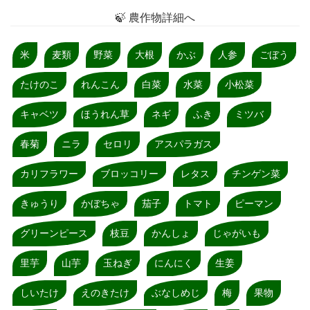
🍃 農作物詳細へ
米
麦類
野菜
大根
かぶ
人参
ごぼう
たけのこ
れんこん
白菜
水菜
小松菜
キャベツ
ほうれん草
ネギ
ふき
ミツバ
春菊
ニラ
セロリ
アスパラガス
カリフラワー
ブロッコリー
レタス
チンゲン菜
きゅうり
かぼちゃ
茄子
トマト
ピーマン
グリーンピース
枝豆
かんしょ
じゃがいも
里芋
山芋
玉ねぎ
にんにく
生姜
しいたけ
えのきたけ
ぶなしめじ
梅
果物