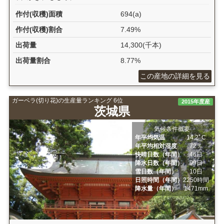
作付(収穫)面積
694(a)
作付(収穫)割合
7.49%
出荷量
14,300(千本)
出荷量割合
8.77%
この産地の詳細を見る
ガーベラ(切り花)の生産量ランキング 6位
2015年度産
茨城県
気候条件概要
年平均気温
14.2ﾟC
年平均相対湿度
72％
快晴日数（年間）
46日
降水日数（年間）
99日
雪日数（年間）
10日
日照時間（年間）
2250時間
降水量（年間）
1471mm