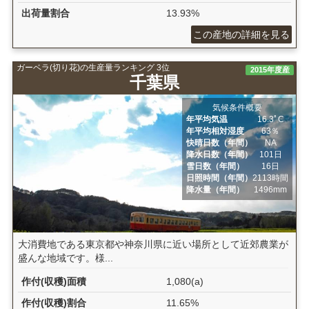
出荷量割合
13.93%
この産地の詳細を見る
ガーベラ(切り花)の生産量ランキング 3位
2015年度産
千葉県
気候条件概要
年平均気温
16.3ﾟC
年平均相対湿度
63％
快晴日数（年間）
NA
降水日数（年間）
101日
雪日数（年間）
16日
日照時間（年間）
2113時間
降水量（年間）
1496mm
大消費地である東京都や神奈川県に近い場所として近郊農業が
盛んな地域です。様...
作付(収穫)面積
1,080(a)
作付(収穫)割合
11.65%