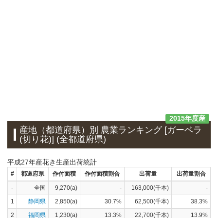
2015年度産
産地（都道府県）別 農業ランキング [ガーベラ
(切り花)] (全都道府県)
平成27年産花き生産出荷統計
#
都道府県
作付面積
作付面積割合
出荷量
出荷量割合
-
全国
9,270(a)
-
163,000(千本)
-
1
静岡県
2,850(a)
30.7%
62,500(千本)
38.3%
2
福岡県
1,230(a)
13.3%
22,700(千本)
13.9%