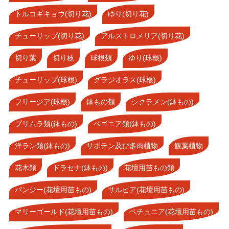
トルコギキョウ(切り花)
ゆり(切り花)
チューリップ(切り花)
アルストロメリア(切り花)
切り葉
切り枝
球根類
ゆり(球根)
チューリップ(球根)
グラジオラス(球根)
フリージア(球根)
鉢もの類
シクラメン(鉢もの)
プリムラ類(鉢もの)
ベゴニア類(鉢もの)
洋ラン類(鉢もの)
サボテン及び多肉植物
観葉植物
花木類
ドラセナ(鉢もの)
花壇用苗もの類
パンジー(花壇用苗もの)
サルビア(花壇用苗もの)
マリーゴールド(花壇用苗もの)
ペチュニア(花壇用苗もの)