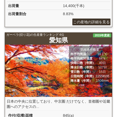
出荷量
14,400(千本)
出荷量割合
8.83%
この産地の詳細を見る
ガーベラ(切り花)の生産量ランキング 4位
2015年度産
愛知県
気候条件概要
年平均気温
16.1ﾟC
年平均相対湿度
64％
快晴日数（年間）
40日
降水日数（年間）
107日
雪日数（年間）
15日
日照時間（年間）
2255時間
降水量（年間）
1506mm
日本の中央に位置しており、中京圏 だけでなく、首都圏や近畿
圏へのアクセスの...
作付(収穫)面積
845(a)