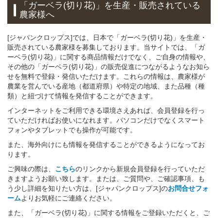
「ガーベラ(切り花)」を生産・販売されている
農家様へ
[ジャパンクロップス]では、日本で「ガーベラ(切り花)」を生産・
販売されている農家様を募集しております。当サイトでは、「ガ
ーベラ(切り花)」に関する商品情報だけでなく、ご自身の情報や、
その他の「ガーベラ(切り花)」の販売促進につながるようなお知ら
せを無料で登録・発信いただけます。これらの情報は、農家様が
農業を営んでいる産地（都道府県）や特定の地域、また品種（種
類）と紐づけて情報を発信することができます。
インターネットをご利用できる環境さえあれば、会員登録を行っ
ていただければお使いになれます。パソコンだけでなくスマート
フォンやタブレットでも操作が可能です。
また、海外向けにも情報を発信することができるようになってお
ります。
ご興味の際は、
こちら
のリンクから新規会員登録を行っていただ
きますようお願い致します。または、ご質問や、ご確認事項、も
う少し詳細を知りたい方は、[ジャパンクロップス]の
お問合せフォ
ーム
よりお気軽にご連絡ください。
また、「ガーベラ(切り花)」に関する情報をご登録いただくと、ご