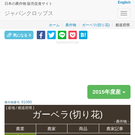
English
日本の農作物 販売促進サイト
ジャパンクロップス
Toggl
navig
ホーム
農作物
ガーベラ(切り花)
都道府県
気になる
0
Sponsored Link
2015年度産
81080
農作物番号:
[ 産地 / 都道府県 ]
ガーベラ(切り花)
- 農作物 -
農業
農家
商品
農家記事