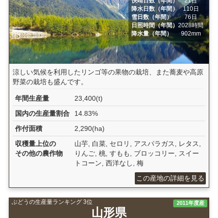
快晴日数（年間）
21日
降水日数（年間）
110日
雪日数（年間）
76日
日照時間（年間）
2028時間
降水量（年間）
902mm
涼しい気候を利用したリンゴ等の果物の栽培、また蕎麦や高原
野菜の栽培も盛んです。
年間生産量
23,400(t)
国内の生産量割合
14.83%
作付面積
2,290(ha)
収穫量上位の
山芋, 白菜, セロリ, アスパラガス, レタス,
その他の農作物
りんご, 桃, すもも, ブロッコリー, スイー
トコーン, 西洋なし, 梅
この産地の詳細を見る
ぶどうの生産量ランキング 3位
2011年度産
山形県