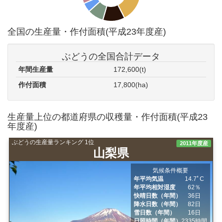
全国の生産量・作付面積(平成23年度産)
ぶどうの全国合計データ
年間生産量
172,600(t)
作付面積
17,800(ha)
生産量上位の都道府県の収穫量・作付面積(平成23
年度産)
ぶどうの生産量ランキング 1位
2011年度産
山梨県
気候条件概要
年平均気温
14.7ﾟC
年平均相対湿度
62％
快晴日数（年間）
36日
降水日数（年間）
82日
雪日数（年間）
16日
日照時間（年間）
2335時間