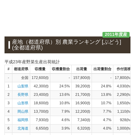
2011年度産
産地（都道府県）別 農業ランキング [ぶどう]
(全都道府県)
平成23年産野菜生産出荷統計
#
都道府県
収穫量
収穫量割合
出荷量
出荷量割合
作付面積
-
全国
172,600(t)
-
157,800(t)
-
17,800(ha)
1
山梨県
42,300(t)
24.5%
39,200(t)
24.8%
4,030(ha)
2
長野県
23,400(t)
13.6%
21,700(t)
13.8%
2,290(ha)
3
山形県
18,600(t)
10.8%
16,900(t)
10.7%
1,650(ha)
4
岡山県
13,700(t)
7.9%
12,200(t)
7.7%
1,110(ha)
5
福岡県
7,930(t)
4.6%
7,340(t)
4.7%
928(ha)
6
北海道
6,650(t)
3.9%
6,320(t)
4.0%
1,000(ha)