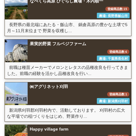
なべくら高原 ひぐらし農場・木内順一
登録商品数:15
農場: 長野県飯山市
長野県の最北端にあたる・飯山市、 鍋倉高原の豊かな土壌で5
月～11月末位まで 野菜を収穫し...
果実的野菜 フルベジファーム
登録商品数:6
農場: 千葉県長生村
前職は種苗メーカーでメロンとレタスの品種改良を行ってきま
した。前職の経験を活かし品種改良を行い...
㈱アグリネット刈羽
登録商品数:1
農場: 新潟県刈羽村
新潟県刈羽郡刈羽村内で、活動しております。 刈羽村の広大
な平場での稲づくりをはじめ、野菜作り...
Happy village farm