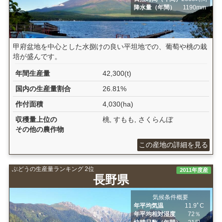
降水量（年間）
1190mm
甲府盆地を中心とした水捌けの良い平坦地での、葡萄や桃の栽
培が盛んです。
年間生産量
42,300(t)
国内の生産量割合
26.81%
作付面積
4,030(ha)
収穫量上位の
桃, すもも, さくらんぼ
その他の農作物
この産地の詳細を見る
ぶどうの生産量ランキング 2位
2011年度産
長野県
気候条件概要
年平均気温
11.9ﾟC
年平均相対湿度
72％