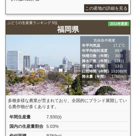
この産地の詳細を見る
ぶどうの生産量ランキング 5位
2011年度産
福岡県
気候条件概要
年平均気温
17.1ﾟC
年平均相対湿度
69％
快晴日数（年間）
30日
降水日数（年間）
124日
雪日数（年間）
13日
日照時間（年間）
1810時間
降水量（年間）
1766mm
多種多様な農業が営まれており、全国的にブランド展開してい
る農作物が多くあります。
年間生産量
7,930(t)
国内の生産量割合
5.03%
作付面積
928(ha)