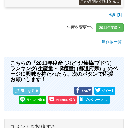
この産地の詳細を見る
出典: [1]
年度を変更する
2011年度産
農作物一覧
こちらの『2011年度産 [ぶどう/葡萄/ブドウ]
ランキング(生産量・収穫量) (都道府県) 』のペ
ージに興味を持たれたら、次のボタンで応援
お願いします！
シェア
ツイート
気になる
0
ラインで送る
Pocketに保存
ブックマーク
0
コメントを投稿する