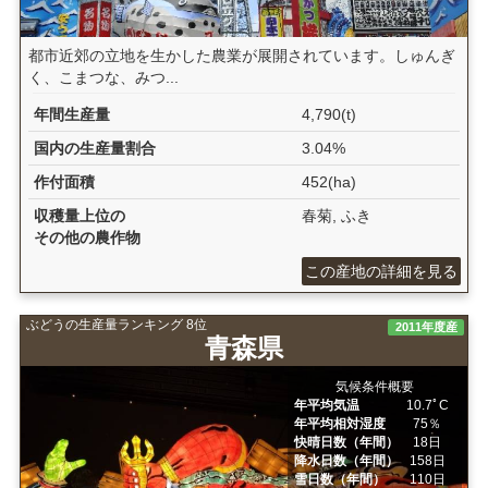
都市近郊の立地を生かした農業が展開されています。しゅんぎ
く、こまつな、みつ...
年間生産量
4,790(t)
国内の生産量割合
3.04%
作付面積
452(ha)
収穫量上位の
春菊, ふき
その他の農作物
この産地の詳細を見る
ぶどうの生産量ランキング 8位
2011年度産
青森県
気候条件概要
年平均気温
10.7ﾟC
年平均相対湿度
75％
快晴日数（年間）
18日
降水日数（年間）
158日
雪日数（年間）
110日