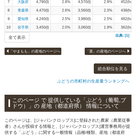
7
大阪府
4,790(t)
2.8%
4,570(t)
2.9%
452(ha)
8
青森県
4,470(t)
2.6%
3,560(t)
2.3%
438(ha)
9
愛知県
4,240(t)
2.5%
3,980(t)
2.5%
482(ha)
10
岩手県
3,450(t)
2.0%
3,060(t)
1.9%
362(ha)
出典: [1]
全て表示
「やまもも」の産地のページへ
「栗」の産地のページへ
総合順位を見る
ぶどうの市町村の生産量ランキングへ
このページ で 提供している「ぶどう（葡萄,ブ
ドウ）」
の 産地（都道府県） 情報について
このページは、[ジャパンクロップス]に登録された農家（農業従事
者）さんが投稿する情報と、[ジャパンクロップス]運営事務局が提
供する「ぶどう」に関する一般情報（品種/種類、産地（都道府