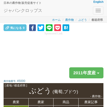
English
日本の農作物 販売促進サイト
ジャパンクロップス
Toggl
navig
ホーム
農作物
ぶどう
都道府県
気になる
0
Sponsored Link
2011年度産
45000
農作物番号:
[ 産地 / 都道府県 ]
ぶどう
(葡萄,ブドウ)
- 農作物 -
農業
農家
商品
農家記事