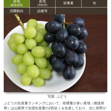
産地
産地
栄養
素
旬
(都道府県)
(市町村)
消費動向
品種等
写真: ぶどう
ぶどうの生産量ランキングにおいて、収穫量が多い産地（都道府
県）は山梨県で全国生産量の2割近くを生産しており、次に長野が