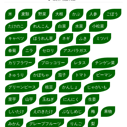
米
麦類
野菜
大根
かぶ
人参
ごぼう
たけのこ
れんこん
白菜
水菜
小松菜
キャベツ
ほうれん草
ネギ
ふき
ミツバ
春菊
ニラ
セロリ
アスパラガス
カリフラワー
ブロッコリー
レタス
チンゲン菜
きゅうり
かぼちゃ
茄子
トマト
ピーマン
グリーンピース
枝豆
かんしょ
じゃがいも
里芋
山芋
玉ねぎ
にんにく
生姜
しいたけ
えのきたけ
ぶなしめじ
梅
果物
みかん
グレープフルーツ
りんご
梨