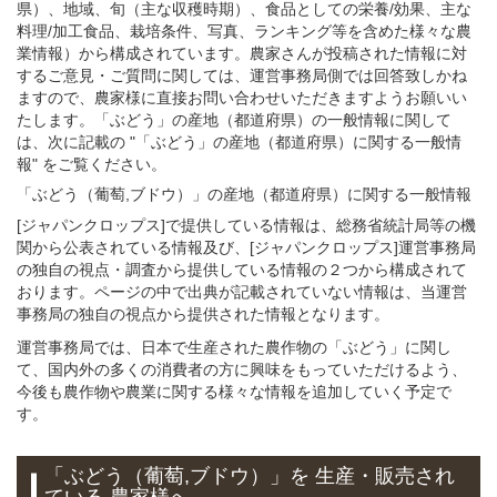
県）、地域、旬（主な収穫時期）、食品としての栄養/効果、主な
料理/加工食品、栽培条件、写真、ランキング等を含めた様々な農
業情報）から構成されています。農家さんが投稿された情報に対
するご意見・ご質問に関しては、運営事務局側では回答致しかね
ますので、農家様に直接お問い合わせいただきますようお願いい
たします。「ぶどう」の産地（都道府県）の一般情報に関して
は、次に記載の "「ぶどう」の産地（都道府県）に関する一般情
報" をご覧ください。
「ぶどう（葡萄,ブドウ）」
の
産地（都道府県）に関する一般
情報
[ジャパンクロップス]で提供している情報は、総務省統計局等の機
関から公表されている情報及び、[ジャパンクロップス]運営事務局
の独自の視点・調査から提供している情報の２つから構成されて
おります。ページの中で出典が記載されていない情報は、当運営
事務局の独自の視点から提供された情報となります。
運営事務局では、日本で生産された農作物の「ぶどう」に関し
て、国内外の多くの消費者の方に興味をもっていただけるよう、
今後も農作物や農業に関する様々な情報を追加していく予定で
す。
「ぶどう（葡萄,ブドウ）」
を 生産・販売され