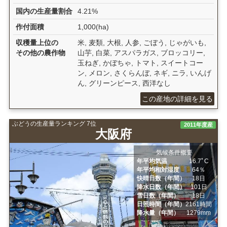
国内の生産量割合
4.21%
作付面積
1,000(ha)
収穫量上位の
米, 麦類, 大根, 人参, ごぼう, じゃがいも,
その他の農作物
山芋, 白菜, アスパラガス, ブロッコリー,
玉ねぎ, かぼちゃ, トマト, スイートコー
ン, メロン, さくらんぼ, ネギ, ニラ, いんげ
ん, グリーンピース, 西洋なし
この産地の詳細を見る
ぶどうの生産量ランキング 7位
2011年度産
大阪府
気候条件概要
年平均気温
16.7ﾟC
年平均相対湿度
64％
快晴日数（年間）
18日
降水日数（年間）
101日
雪日数（年間）
18日
日照時間（年間）
2161時間
降水量（年間）
1279mm