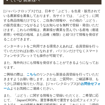
ている 農家様へ
[ジャパンクロップス]では、日本で「ぶどう」を生産・販売されて
いる農家様を募集しております。当サイトでは、「ぶどう」に関
する商品情報だけでなく、ご自身の情報や、その他の「ぶどう」
の販売促進につながるようなお知らせを無料で登録・発信いただ
けます。これらの情報は、農家様が農業を営んでいる産地（都道
府県）や特定の地域、また品種（種類）と紐づけて情報を発信す
ることができます。
インターネットをご利用できる環境さえあれば、会員登録を行っ
ていただければお使いになれます。パソコンだけでなくスマート
フォンやタブレットでも操作が可能です。
また、海外向けにも情報を発信することができるようになってお
ります。
ご興味の際は、
こちら
のリンクから新規会員登録を行っていただ
きますようお願い致します。または、ご質問や、ご確認事項、も
う少し詳細を知りたい方は、[ジャパンクロップス]の
お問合せフォ
ーム
よりお気軽にご連絡ください。
また、「ぶどう」に関する情報をご登録いただくと、ご希望に応
じて、「JapanCROPs」運営事務局で運営する公式フェイスブッ
ク上でも、その情報を無料で投稿致します。これにより、ご登録