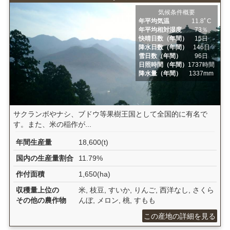
気候条件概要
年平均気温
11.8ﾟC
年平均相対湿度
73％
快晴日数（年間）
15日
降水日数（年間）
146日
雪日数（年間）
96日
日照時間（年間）
1737時間
降水量（年間）
1337mm
サクランボやナシ、ブドウ等果樹王国として全国的に有名で
す。また、米の稲作が...
年間生産量
18,600(t)
国内の生産量割合
11.79%
作付面積
1,650(ha)
収穫量上位の
米, 枝豆, すいか, りんご, 西洋なし, さくら
その他の農作物
んぼ, メロン, 桃, すもも
この産地の詳細を見る