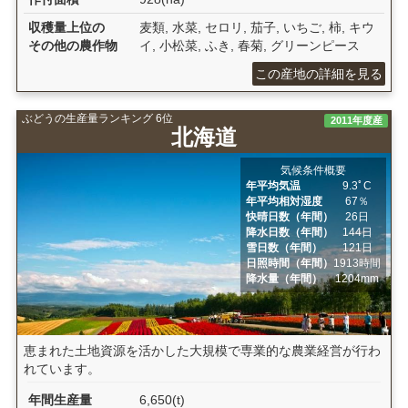
収穫量上位の
麦類, 水菜, セロリ, 茄子, いちご, 柿, キウ
その他の農作物
イ, 小松菜, ふき, 春菊, グリーンピース
この産地の詳細を見る
ぶどうの生産量ランキング 6位
2011年度産
北海道
気候条件概要
年平均気温
9.3ﾟC
年平均相対湿度
67％
快晴日数（年間）
26日
降水日数（年間）
144日
雪日数（年間）
121日
日照時間（年間）
1913時間
降水量（年間）
1204mm
恵まれた土地資源を活かした大規模で専業的な農業経営が行わ
れています。
年間生産量
6,650(t)