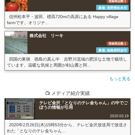
登録商品数:1
農場: 長野県松本市
信州松本平・波田、標高720mの高原にある Happy village
farmです。オリジナ...
株式会社 リーキ
登録商品数:1
農場: 徳島県阿波市
四国の東側 徳島の真ん中 吉野川流域の肥沃な土地で栽培し
ています。温暖な気候と周囲が剣山麓と阿...
もっと見る
📺 メディア紹介実績
テレビ金沢「となりのテレ金ちゃん」の中でご
ぼうの情報が引用
2020.03.19
2020年2月26日(木)15時53分から、テレビ金沢放送局で放送さ
れた「となりのテレ金ちゃん...