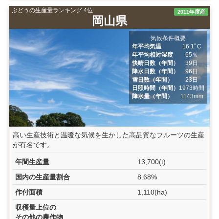
ぶどうの生産量ランキング 4位
2011年度産
岡山県
気候条件概要
年平均気温
16.1ﾟC
年平均相対湿度
65％
快晴日数（年間）
39日
降水日数（年間）
96日
雪日数（年間）
23日
日照時間（年間）
1973時間
降水量（年間）
1143mm
高い生産技術と温暖な気候を生かした高品質なフルーツの生産
が有名です。
年間生産量
13,700(t)
国内の生産量割合
8.68%
作付面積
1,110(ha)
収穫量上位の
その他の農作物