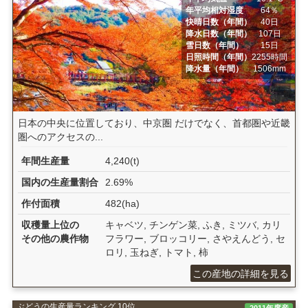
年平均相対湿度
64％
快晴日数（年間）
40日
降水日数（年間）
107日
雪日数（年間）
15日
日照時間（年間）
2255時間
降水量（年間）
1506mm
日本の中央に位置しており、中京圏 だけでなく、首都圏や近畿
圏へのアクセスの...
年間生産量
4,240(t)
国内の生産量割合
2.69%
作付面積
482(ha)
収穫量上位の
キャベツ, チンゲン菜, ふき, ミツバ, カリ
その他の農作物
フラワー, ブロッコリー, さやえんどう, セ
ロリ, 玉ねぎ, トマト, 柿
この産地の詳細を見る
ぶどうの生産量ランキング 10位