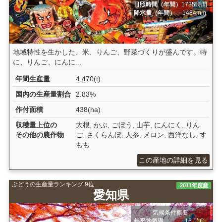
日照時間（年間）
1735時間
降水量（年間）
1484mm
地域特性を生かした、米、りんご、野菜づくりが盛んです。特
に、りんご、にんに...
年間生産量
4,470(t)
国内の生産量割合
2.83%
作付面積
438(ha)
収穫量上位の
大根, かぶ, ごぼう, 山芋, にんにく, りん
その他の農作物
ご, さくらんぼ, 人参, メロン, 西洋なし, す
もも
この産地の詳細を見る
ぶどうの生産量ランキング 9位
2011年度産
愛知県
気候条件概要
年平均気温
16.1ﾟC