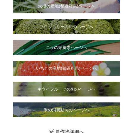
大根
の
産地(都道府県)ページへ
ブロッコリーの旬のページへ
ニラ
の
栄養素ページへ
いちご
の
産地(都道府県)ページへ
キウイフルーツの旬のページへ
米の消費動向のページへ
🍃 農作物詳細へ