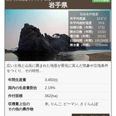
2011年度産
岩手県
気候条件概要
年平均気温
10.6ﾟC
年平均相対湿度
74％
快晴日数（年間）
17日
降水日数（年間）
133日
雪日数（年間）
101日
日照時間（年間）
1852時間
降水量（年間）
1280mm
広い土地と山岳に囲まれた地形が変化に富んだ気象や立地条件
をつくり、その特性...
年間生産量
3,450(t)
国内の生産量割合
2.19%
作付面積
362(ha)
収穫量上位の
米, りんご, ピーマン, さくらんぼ
その他の農作物