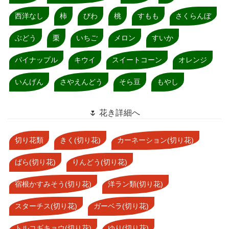
西洋なし
柿
びわ
桃
すもも
さくらんぼ
ぶどう
栗
いちご
メロン
すいか
パイナップル
キウイ
スイートコーン
オレンジ
いんげん
さやえんどう
そら豆
もやし
🌷 花き詳細へ
切り花類
きく(切り花)
カーネーション(切り花)
ばら(切り花)
りんどう(切り花)
宿根かすみそう(切り花)
洋ラン類(切り花)
スターチス(切り花)
ガーベラ(切り花)
トルコギキョウ(切り花)
ゆり(切り花)