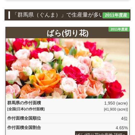
「群馬県（ぐんま）」で生産量が多い『花き』
2011年度産
2011年度産
ばら(切り花)
群馬県の作付面積
1,950 (acre)
[全国(日本)の作付面積]
[41,900 (acre)]
作付面積全国順位
4位
作付面積全国割合
4.65%
ばら(切り花)の産地 詳細へ