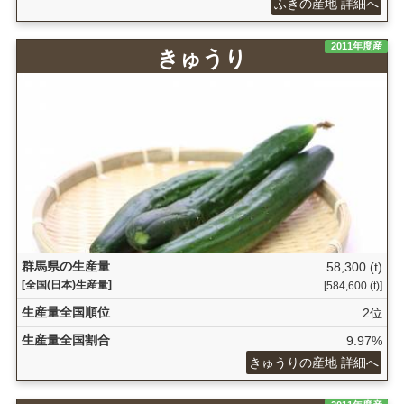
ふきの産地 詳細へ
2011年度産
きゅうり
群馬県の生産量
58,300 (t)
[全国(日本)生産量]
[584,600 (t)]
生産量全国順位
2位
生産量全国割合
9.97%
きゅうりの産地 詳細へ