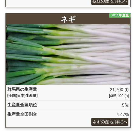
枝豆の産地 詳細へ
2011年度産
ネギ
群馬県の生産量
21,700 (t)
[全国(日本)生産量]
[485,100 (t)]
生産量全国順位
5位
生産量全国割合
4.47%
ネギの産地 詳細へ