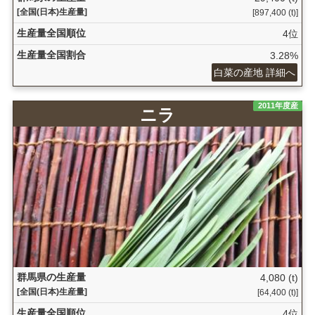
[全国(日本)生産量]
[897,400 (t)]
生産量全国順位
4位
生産量全国割合
3.28%
白菜の産地 詳細へ
2011年度産
ニラ
群馬県の生産量
4,080 (t)
[全国(日本)生産量]
[64,400 (t)]
生産量全国順位
4位