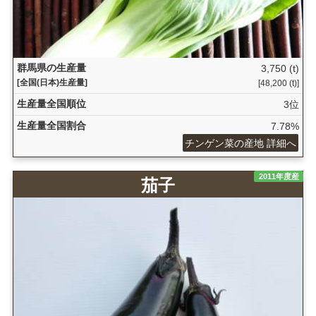
群馬県の生産量
3,750 (t)
[全国(日本)生産量]
[48,200 (t)]
生産量全国順位
3位
生産量全国割合
7.78%
チンゲン菜の産地 詳細へ
2011年度産
茄子