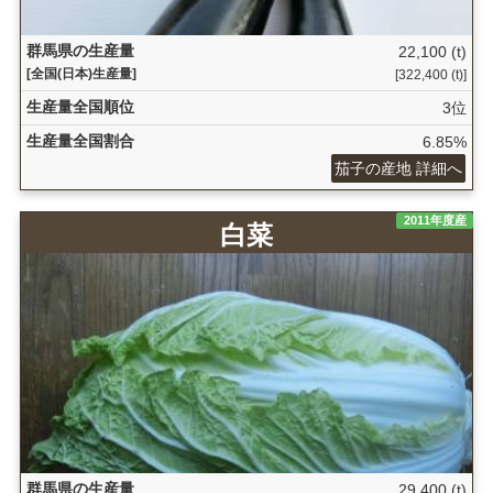
群馬県の生産量
22,100 (t)
[全国(日本)生産量]
[322,400 (t)]
生産量全国順位
3位
生産量全国割合
6.85%
茄子の産地 詳細へ
2011年度産
白菜
群馬県の生産量
29,400 (t)