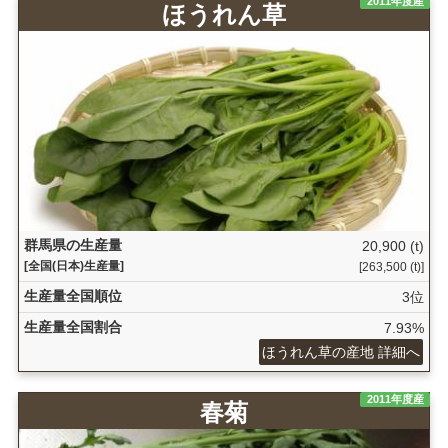
2011年度産
ほうれん草
群馬県の生産量
20,900 (t)
[全国(日本)生産量]
[263,500 (t)]
生産量全国順位
3位
生産量全国割合
7.93%
ほうれん草の産地 詳細へ
2011年度産
春菊