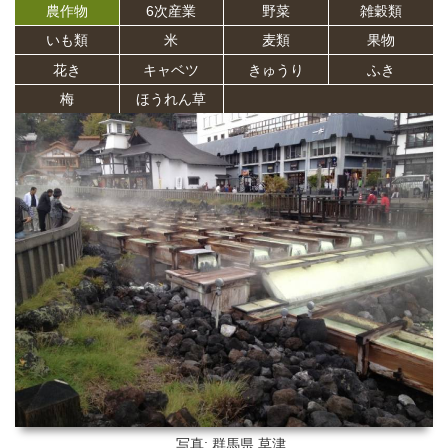
農作物
6次産業
野菜
雑穀類
いも類
米
麦類
果物
花き
キャベツ
きゅうり
ふき
梅
ほうれん草
写真: 群馬県
草津