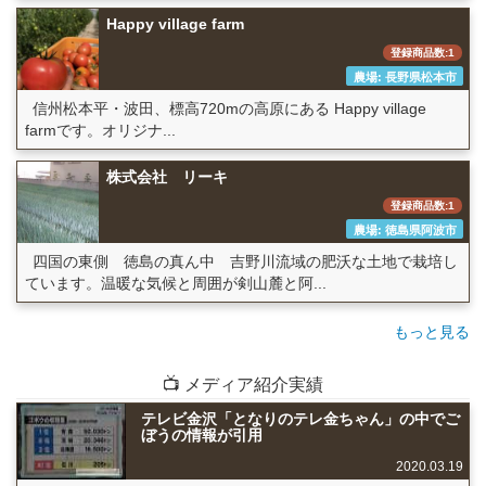
Happy village farm
登録商品数:1
農場: 長野県松本市
信州松本平・波田、標高720mの高原にある Happy village
farmです。オリジナ...
株式会社 リーキ
登録商品数:1
農場: 徳島県阿波市
四国の東側 徳島の真ん中 吉野川流域の肥沃な土地で栽培し
ています。温暖な気候と周囲が剣山麓と阿...
もっと見る
📺 メディア紹介実績
テレビ金沢「となりのテレ金ちゃん」の中でご
ぼうの情報が引用
2020.03.19