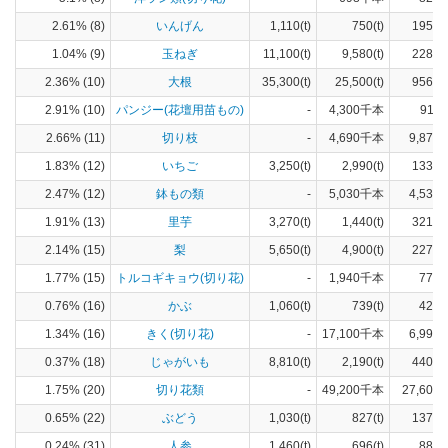
2.61% (8)
いんげん
1,110(t)
750(t)
195(h
1.04% (9)
玉ねぎ
11,100(t)
9,580(t)
228(h
2.36% (10)
大根
35,300(t)
25,500(t)
956(h
2.91% (10)
パンジー(花壇用苗もの)
-
4,300千本
911(
2.66% (11)
切り枝
-
4,690千本
9,870(
1.83% (12)
いちご
3,250(t)
2,990(t)
133(h
2.47% (12)
鉢もの類
-
5,030千本
4,530(
1.91% (13)
里芋
3,270(t)
1,440(t)
321(h
2.14% (15)
梨
5,650(t)
4,900(t)
227(h
1.77% (15)
トルコギキョウ(切り花)
-
1,940千本
775(
0.76% (16)
かぶ
1,060(t)
739(t)
42(h
1.34% (16)
きく(切り花)
-
17,100千本
6,990(
0.37% (18)
じゃがいも
8,810(t)
2,190(t)
440(h
1.75% (20)
切り花類
-
49,200千本
27,600(
0.65% (22)
ぶどう
1,030(t)
827(t)
137(h
0.24% (31)
人参
1,460(t)
696(t)
88(h