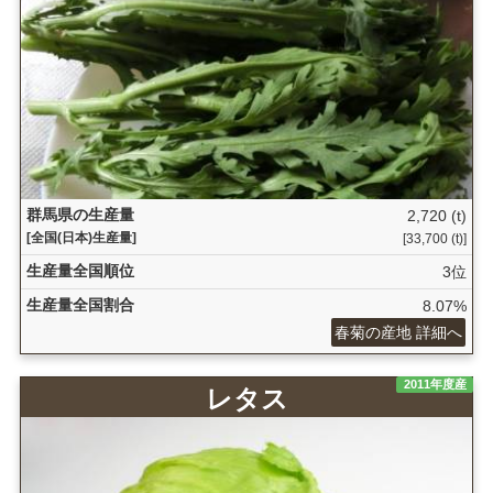
群馬県の生産量
2,720 (t)
[全国(日本)生産量]
[33,700 (t)]
生産量全国順位
3位
生産量全国割合
8.07%
春菊の産地 詳細へ
2011年度産
レタス