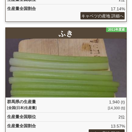
生産量全国割合
17.14%
キャベツの産地 詳細へ
2011年度産
ふき
群馬県の生産量
1,940 (t)
[全国(日本)生産量]
[14,300 (t)]
生産量全国順位
2位
生産量全国割合
13.57%