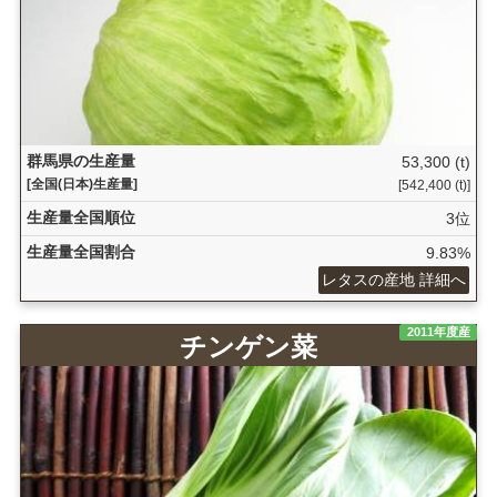
群馬県の生産量
53,300 (t)
[全国(日本)生産量]
[542,400 (t)]
生産量全国順位
3位
生産量全国割合
9.83%
レタスの産地 詳細へ
2011年度産
チンゲン菜