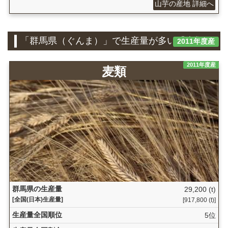
山芋の産地 詳細へ
「群馬県（ぐんま）」で生産量が多い『麦類』
2011年度産
2011年度産
麦類
群馬県の生産量
29,200 (t)
[全国(日本)生産量]
[917,800 (t)]
生産量全国順位
5位