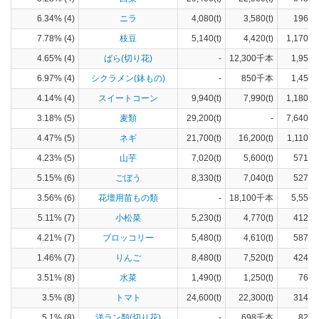
6.34% (4)
ニラ
4,080(t)
3,580(t)
196(h
7.78% (4)
枝豆
5,140(t)
4,420(t)
1,170(h
4.65% (4)
ばら(切り花)
-
12,300千本
1,950(
6.97% (4)
シクラメン(鉢もの)
-
850千本
1,450(
4.14% (4)
スイートコーン
9,940(t)
7,990(t)
1,180(h
3.18% (5)
麦類
29,200(t)
-
7,640(h
4.47% (5)
ネギ
21,700(t)
16,200(t)
1,110(h
4.23% (5)
山芋
7,020(t)
5,600(t)
571(h
5.15% (6)
ごぼう
8,330(t)
7,040(t)
527(h
3.56% (6)
花壇用苗もの類
-
18,100千本
5,550(
5.11% (7)
小松菜
5,230(t)
4,770(t)
412(h
4.21% (7)
ブロッコリー
5,480(t)
4,610(t)
587(h
1.46% (7)
りんご
8,480(t)
7,520(t)
424(h
3.51% (8)
水菜
1,490(t)
1,250(t)
76(h
3.5% (8)
トマト
24,600(t)
22,300(t)
314(h
5.1% (8)
洋ラン類(切り花)
-
698千本
821(