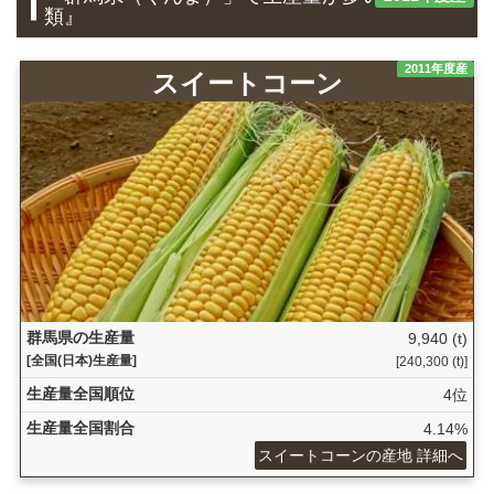
類』
2011年度産
スイートコーン
群馬県の生産量
9,940 (t)
[全国(日本)生産量]
[240,300 (t)]
生産量全国順位
4位
生産量全国割合
4.14%
スイートコーンの産地 詳細へ