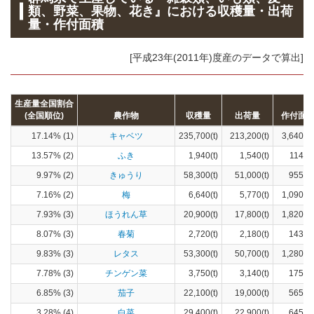
類、野菜、果物、花き』における収穫量・出荷
量・作付面積
[平成23年(2011年)度産のデータで算出]
生産量全国割合
(全国順位)
農作物
収穫量
出荷量
作付面
17.14% (1)
キャベツ
235,700(t)
213,200(t)
3,640(h
13.57% (2)
ふき
1,940(t)
1,540(t)
114(h
9.97% (2)
きゅうり
58,300(t)
51,000(t)
955(h
7.16% (2)
梅
6,640(t)
5,770(t)
1,090(h
7.93% (3)
ほうれん草
20,900(t)
17,800(t)
1,820(h
8.07% (3)
春菊
2,720(t)
2,180(t)
143(h
9.83% (3)
レタス
53,300(t)
50,700(t)
1,280(h
7.78% (3)
チンゲン菜
3,750(t)
3,140(t)
175(h
6.85% (3)
茄子
22,100(t)
19,000(t)
565(h
3.28% (4)
白菜
29,400(t)
22,900(t)
645(h