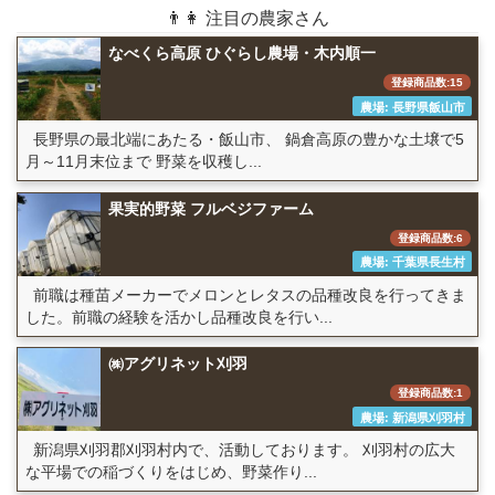
👨👩 注目の農家さん
なべくら高原 ひぐらし農場・木内順一
登録商品数:15
農場: 長野県飯山市
長野県の最北端にあたる・飯山市、 鍋倉高原の豊かな土壌で5
月～11月末位まで 野菜を収穫し...
果実的野菜 フルベジファーム
登録商品数:6
農場: 千葉県長生村
前職は種苗メーカーでメロンとレタスの品種改良を行ってきま
した。前職の経験を活かし品種改良を行い...
㈱アグリネット刈羽
登録商品数:1
農場: 新潟県刈羽村
新潟県刈羽郡刈羽村内で、活動しております。 刈羽村の広大
な平場での稲づくりをはじめ、野菜作り...