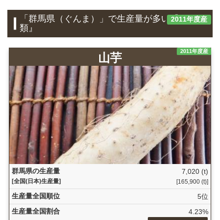
「群馬県（ぐんま）」で生産量が多い『いも
2011年度産
類』
2011年度産
山芋
群馬県の生産量
7,020 (t)
[全国(日本)生産量]
[165,900 (t)]
生産量全国順位
5位
生産量全国割合
4.23%