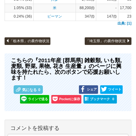
1.05% (33)
米
88,200(t)
-
17,700(h
0.24% (36)
ピーマン
347(t)
147(t)
23(h
出典: [1]
「栃木県」の農作物状況
「埼玉県」の農作物状況
こちらの『2011年産 [群馬県] 雑穀類, いも類,
麦類, 野菜, 果物, 花き 生産量 』のページに興
味を持たれたら、次のボタンで応援お願いし
ます！
シェア
ツイート
気になる
0
ラインで送る
Pocketに保存
ブックマーク
0
コメントを投稿する