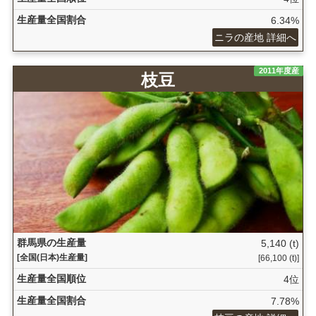
生産量全国割合
6.34%
ニラの産地 詳細へ
2011年度産
枝豆
群馬県の生産量
5,140 (t)
[全国(日本)生産量]
[66,100 (t)]
生産量全国順位
4位
生産量全国割合
7.78%