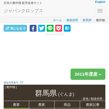
English
日本の農作物 販売促進サイト
ジャパンクロップス
Toggl
navig
ホーム
都道府県
群馬県
農作物
気になる
0
Sponsored Link
2011年度産
10
都道府県番号:
[ 農作物 ]
群馬県
(ぐんま)
- 産地 / 都道府県 -
農業
農家
商品
農家記事