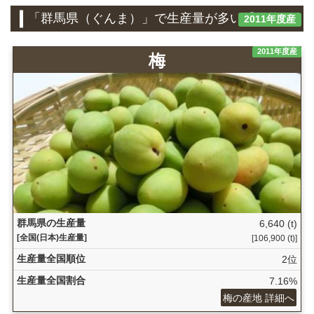
「群馬県（ぐんま）」で生産量が多い『果物』
2011年度産
2011年度産
梅
群馬県の生産量
6,640 (t)
[全国(日本)生産量]
[106,900 (t)]
生産量全国順位
2位
生産量全国割合
7.16%
梅の産地 詳細へ