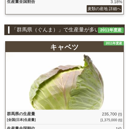
生産量全国割合
3.18%
麦類の産地 詳細へ
「群馬県（ぐんま）」で生産量が多い『野菜』
2011年度産
2011年度産
キャベツ
群馬県の生産量
235,700 (t)
[全国(日本)生産量]
[1,375,000 (t)]
生産量全国順位
1位