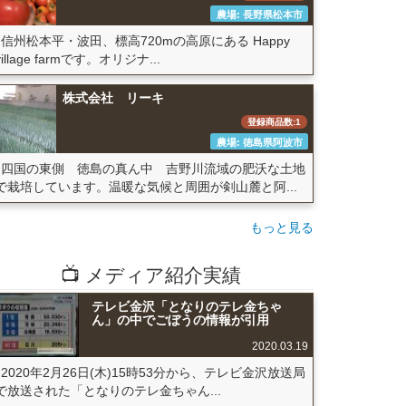
農場: 長野県松本市
信州松本平・波田、標高720mの高原にある Happy
village farmです。オリジナ...
株式会社 リーキ
登録商品数:1
農場: 徳島県阿波市
四国の東側 徳島の真ん中 吉野川流域の肥沃な土地
で栽培しています。温暖な気候と周囲が剣山麓と阿...
もっと見る
📺 メディア紹介実績
テレビ金沢「となりのテレ金ちゃ
ん」の中でごぼうの情報が引用
2020.03.19
2020年2月26日(木)15時53分から、テレビ金沢放送局
で放送された「となりのテレ金ちゃん...