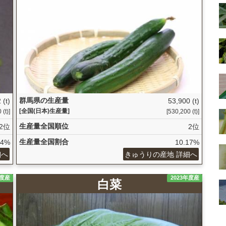
群馬県の生産量
 (t)
53,900 (t)
[全国(日本)生産量]
 (t)]
[530,200 (t)]
生産量全国順位
2位
2位
生産量全国割合
24%
10.17%
細へ
きゅうりの産地 詳細へ
年度産
2023年度産
白菜