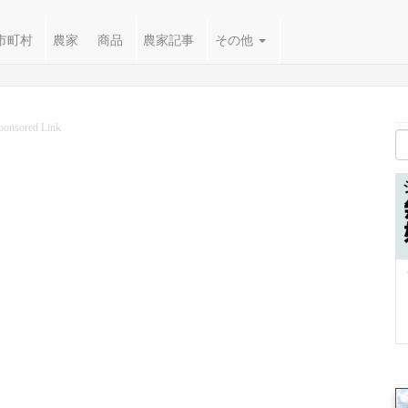
市町村
農家
商品
農家記事
その他
ponsored Link