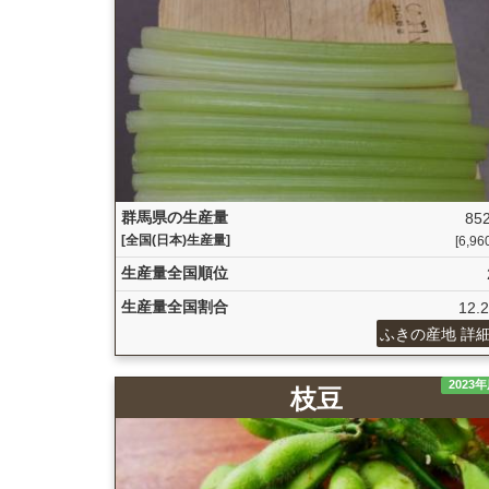
群馬県の生産量
852
[全国(日本)生産量]
[6,960
生産量全国順位
生産量全国割合
12.
ふきの産地 詳
2023
枝豆