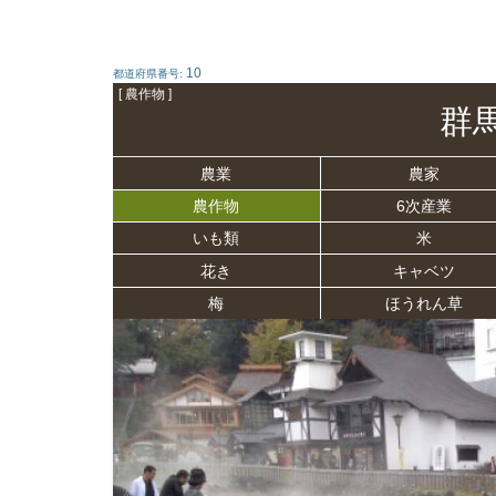
10
都道府県番号:
[ 農作物 ]
群
農業
農家
農作物
6次産業
いも類
米
花き
キャベツ
梅
ほうれん草