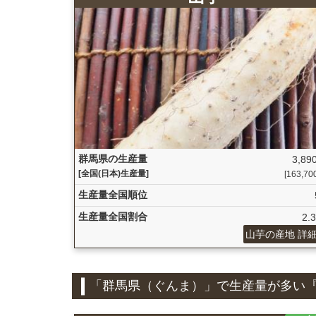
群馬県の生産量
3,890
[全国(日本)生産量]
[163,700 
生産量全国順位
生産量全国割合
2.
山芋の産地 詳
「群馬県（ぐんま）」で生産量が多い