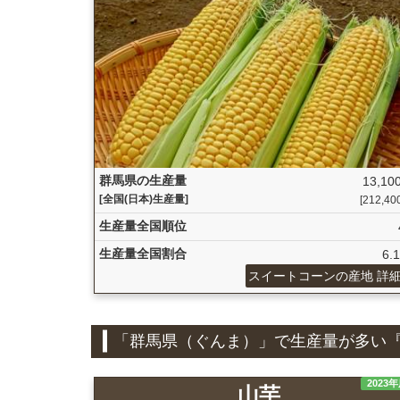
群馬県の生産量
13,100
[全国(日本)生産量]
[212,400 
生産量全国順位
生産量全国割合
6.
スイートコーンの産地 詳
「群馬県（ぐんま）」で生産量が多い
2023
山芋