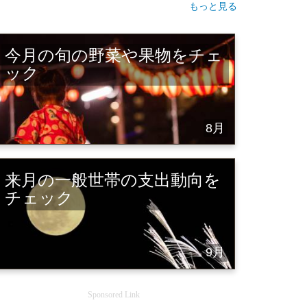
もっと見る
今月の旬の野菜や果物をチェ
ック
8月
来月の一般世帯の支出動向を
チェック
9月
Sponsored Link