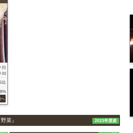
 (t)
(t)]
5位
38%
細へ
『野菜』
2023年度産