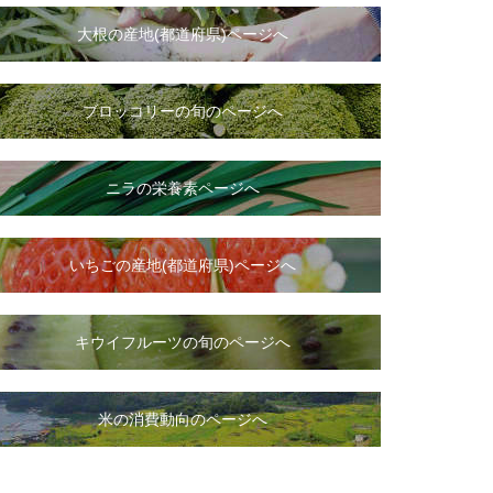
大根
の
産地(都道府県)ページへ
ブロッコリーの旬のページへ
ニラ
の
栄養素ページへ
いちご
の
産地(都道府県)ページへ
キウイフルーツの旬のページへ
米の消費動向のページへ