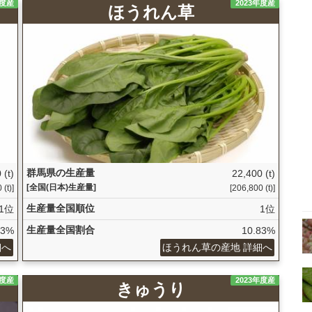
年度産
2023年度産
ほうれん草
群馬県の生産量
 (t)
22,400 (t)
[全国(日本)生産量]
(t)]
[206,800 (t)]
生産量全国順位
1位
1位
生産量全国割合
73%
10.83%
細へ
ほうれん草の産地 詳細へ
年度産
2023年度産
きゅうり