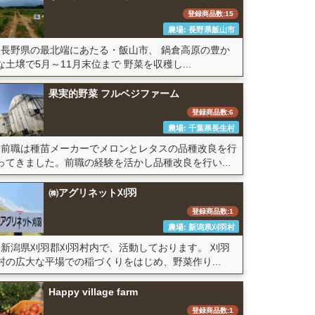
登録商品数:15
農場: 長野県飯山市
長野県の最北端にあたる・飯山市、 鍋倉高原の豊か
な土壌で5月～11月末位まで 野菜を収穫し...
果実的野菜 フルベジファーム
登録商品数:6
農場: 千葉県長生村
前職は種苗メーカーでメロンとレタスの品種改良を行
ってきました。前職の経験を活かし品種改良を行い...
㈱アグリネット刈羽
登録商品数:1
農場: 新潟県刈羽村
新潟県刈羽郡刈羽村内で、活動しております。 刈羽
村の広大な平場での稲づくりをはじめ、野菜作り...
Happy village farm
登録商品数:1