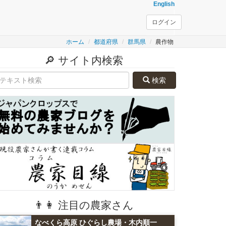
English
ログイン
ホーム
都道府県
群馬県
農作物
🔎 サイト内検索
検索
👨👩 注目の農家さん
なべくら高原 ひぐらし農場・木内順一