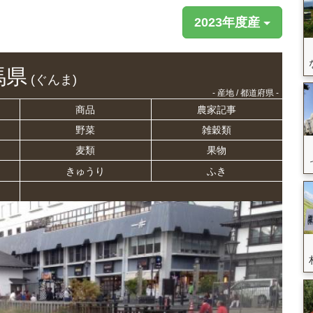
2023年度産
馬県
(ぐんま)
- 産地 / 都道府県 -
商品
農家記事
野菜
雑穀類
麦類
果物
きゅうり
ふき