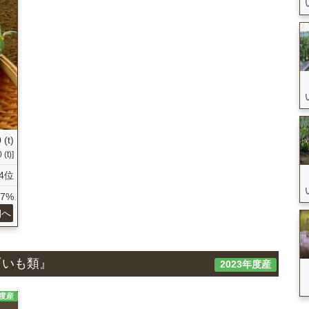
 (t)
(t)]
4位
17%
細へ
『いも類』
2023年度産
年度産