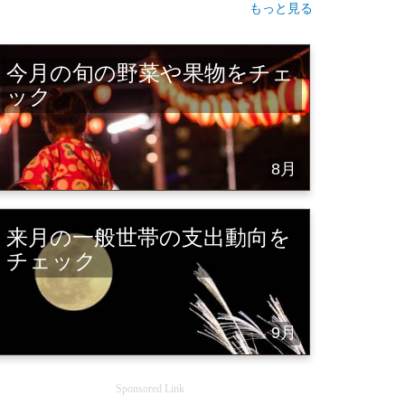
もっと見る
今月の旬の野菜や果物をチェ
ック
8月
来月の一般世帯の支出動向を
チェック
9月
Sponsored Link