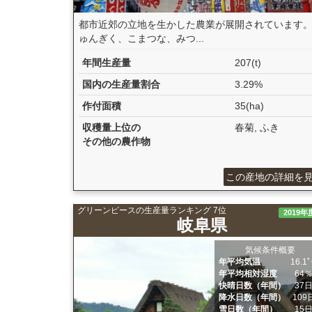
都市近郊の立地を生かした農業が展開されています
ゅんぎく、こまつな、みつ...
年間生産量
207(t)
国内の生産量割合
3.29%
作付面積
35(ha)
収穫量上位の
春菊, ふき
その他の農作物
この産地の詳細を
グリーンピースの生産量ランキング 7位
2019年
岐阜県
気候条件概要
年平均気温
16.1
年平均相対湿度
64
快晴日数（年間）
37
降水日数（年間）
109
雪日数（年間）
15