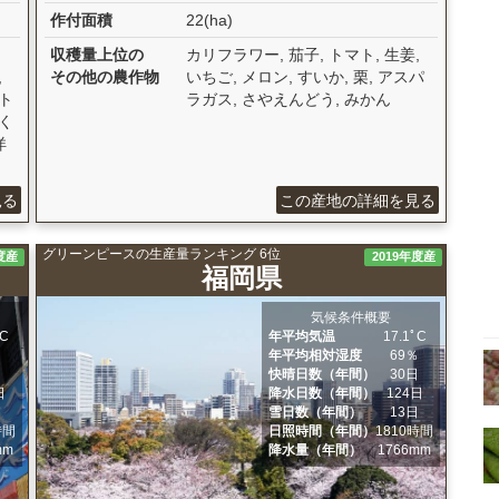
作付面積
22(ha)
収穫量上位の
カリフラワー, 茄子, トマト, 生姜,
,
その他の農作物
いちご, メロン, すいか, 栗, アスパ
 ト
ラガス, さやえんどう, みかん
さく
洋
見る
この産地の詳細を見る
グリーンピースの生産量ランキング 6位
度産
2019年度産
福岡県
気候条件概要
ﾟC
年平均気温
17.1ﾟC
％
年平均相対湿度
69％
日
快晴日数（年間）
30日
日
降水日数（年間）
124日
日
雪日数（年間）
13日
時間
日照時間（年間）
1810時間
mm
降水量（年間）
1766mm