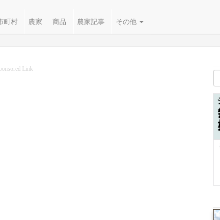
市町村
農家
商品
農家記事
その他
ponsored Link