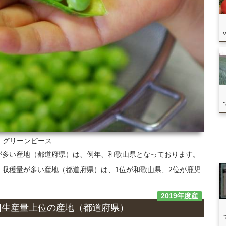
: グリーンピース
が多い産地（都道府県）は、例年、和歌山県となっております。
て、収穫量が多い産地（都道府県）は、1位が和歌山県、2位が鹿児
2019年度産
国生産量上位の
産地
（都道府県）