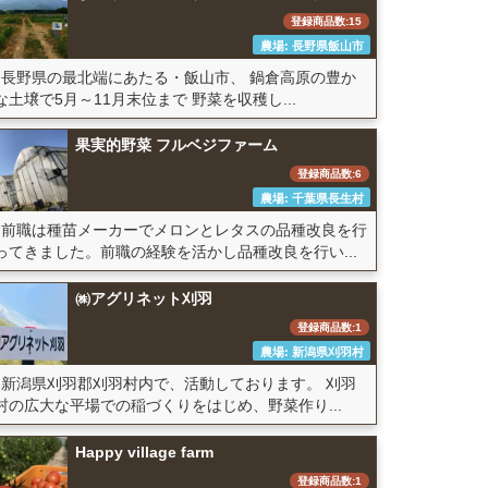
登録商品数:15
農場: 長野県飯山市
長野県の最北端にあたる・飯山市、 鍋倉高原の豊か
な土壌で5月～11月末位まで 野菜を収穫し...
果実的野菜 フルベジファーム
登録商品数:6
農場: 千葉県長生村
前職は種苗メーカーでメロンとレタスの品種改良を行
ってきました。前職の経験を活かし品種改良を行い...
㈱アグリネット刈羽
登録商品数:1
農場: 新潟県刈羽村
新潟県刈羽郡刈羽村内で、活動しております。 刈羽
村の広大な平場での稲づくりをはじめ、野菜作り...
Happy village farm
登録商品数:1