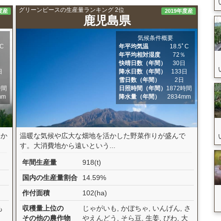
グリーンピースの生産量ランキング 2位
度産
2019年度産
鹿児島県
気候条件概要
ﾟC
年平均気温
18.5ﾟC
％
年平均相対湿度
72％
日
快晴日数（年間）
30日
日
降水日数（年間）
133日
日
雪日数（年間）
2日
時間
日照時間（年間）
1872時間
mm
降水量（年間）
2834mm
みか
温暖な気候や広大な畑地を活かした野菜作りが盛んで
す。大消費地から遠いという...
年間生産量
918(t)
国内の生産量割合
14.59%
作付面積
102(ha)
も
収穫量上位の
じゃがいも, かぼちゃ, いんげん, さ
その他の農作物
やえんどう, そら豆, 生姜, びわ, 大