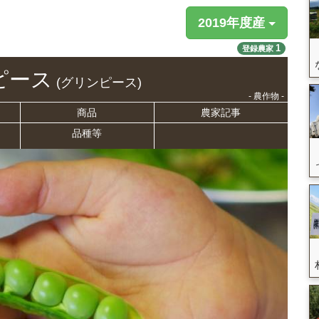
2019年度産
1
登録農家
ピース
(グリンピース)
- 農作物 -
商品
農家記事
品種等