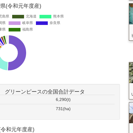
県(令和元年度産)
グリーンピースの全国合計データ
6,290(t)
731(ha)
令和元年度産)