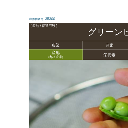
35300
農作物番号:
[ 産地 / 都道府県 ]
グリーン
農業
農家
産地
栄養
素
(都道府県)