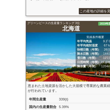
この産地の詳細を
グリーンピースの生産量ランキング 3位
2019年
北海道
気候条件概要
年平均気温
9.3ﾟ
年平均相対湿度
67
快晴日数（年間）
26
降水日数（年間）
144
雪日数（年間）
121
日照時間（年間）
1913
降水量（年間）
1204
恵まれた土地資源を活かした大規模で専業的な農業
が行われています。
年間生産量
339(t)
国内の生産量割合
5.39%