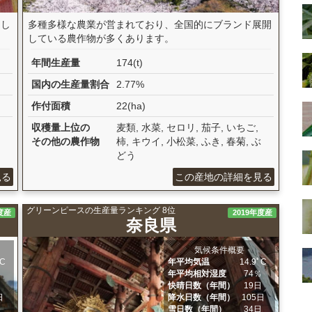
。し
多種多様な農業が営まれており、全国的にブランド展開
している農作物が多くあります。
年間生産量
174(t)
国内の生産量割合
2.77%
作付面積
22(ha)
収穫量上位の
麦類, 水菜, セロリ, 茄子, いちご,
その他の農作物
柿, キウイ, 小松菜, ふき, 春菊, ぶ
どう
見る
この産地の詳細を見る
グリーンピースの生産量ランキング 8位
度産
2019年度産
奈良県
気候条件概要
ﾟC
年平均気温
14.9ﾟC
％
年平均相対湿度
74％
日
快晴日数（年間）
19日
日
降水日数（年間）
105日
日
雪日数（年間）
34日