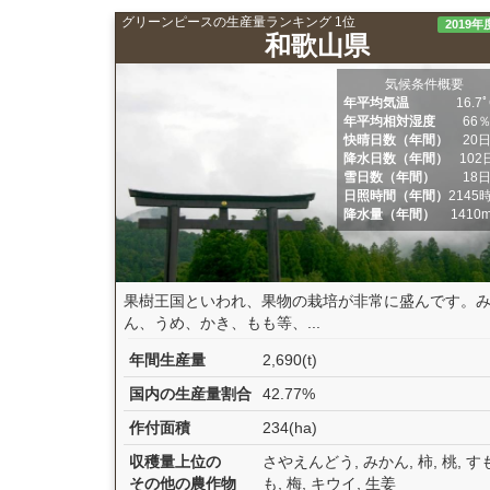
グリーンピースの生産量ランキング 1位
2019年
和歌山県
気候条件概要
年平均気温
16.7
年平均相対湿度
66
快晴日数（年間）
20
降水日数（年間）
102
雪日数（年間）
18
日照時間（年間）
2145
降水量（年間）
1410
果樹王国といわれ、果物の栽培が非常に盛んです。
ん、うめ、かき、もも等、...
年間生産量
2,690(t)
国内の生産量割合
42.77%
作付面積
234(ha)
収穫量上位の
さやえんどう, みかん, 柿, 桃, す
その他の農作物
も, 梅, キウイ, 生姜