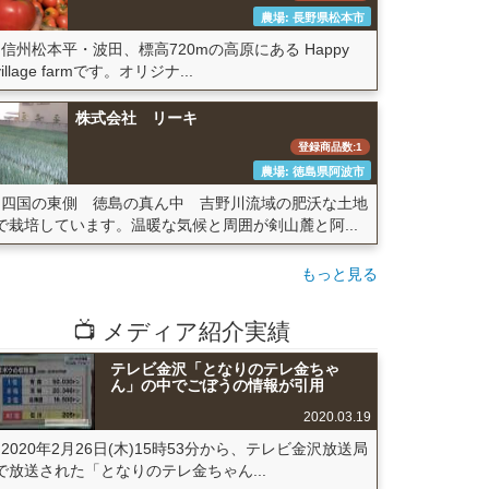
農場: 長野県松本市
信州松本平・波田、標高720mの高原にある Happy
village farmです。オリジナ...
株式会社 リーキ
登録商品数:1
農場: 徳島県阿波市
四国の東側 徳島の真ん中 吉野川流域の肥沃な土地
で栽培しています。温暖な気候と周囲が剣山麓と阿...
もっと見る
📺 メディア紹介実績
テレビ金沢「となりのテレ金ちゃ
ん」の中でごぼうの情報が引用
2020.03.19
2020年2月26日(木)15時53分から、テレビ金沢放送局
で放送された「となりのテレ金ちゃん...