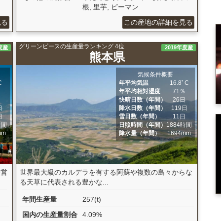
根, 里芋, ピーマン
見る
この産地の詳細を見る
グリーンピースの生産量ランキング 4位
度産
2019年度産
熊本県
気候条件概要
C
年平均気温
16.8ﾟC
％
年平均相対湿度
71％
日
快晴日数（年間）
26日
日
降水日数（年間）
119日
日
雪日数（年間）
11日
時間
日照時間（年間）
1884時間
mm
降水量（年間）
1694mm
経営
世界最大級のカルデラを有する阿蘇や複数の島々からな
る天草に代表される豊かな...
年間生産量
257(t)
国内の生産量割合
4.09%