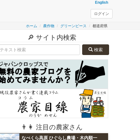
English
ログイン
ホーム
農作物
グリーンピース
都道府県
🔎 サイト内検索
検索
👨👩 注目の農家さん
なべくら高原 ひぐらし農場・木内順一