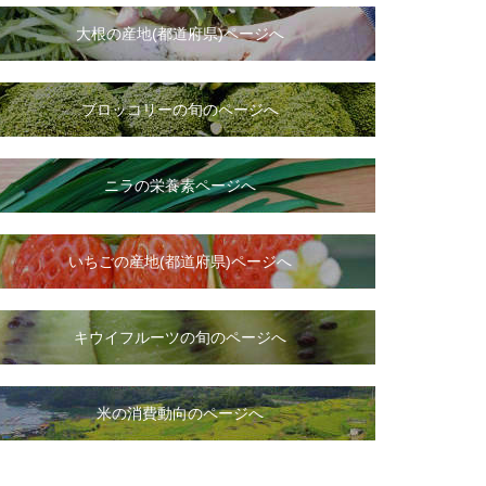
大根
の
産地(都道府県)ページへ
ブロッコリーの旬のページへ
ニラ
の
栄養素ページへ
いちご
の
産地(都道府県)ページへ
キウイフルーツの旬のページへ
米の消費動向のページへ