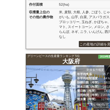
作付面積
52(ha)
収穫量上位の
米, 麦類, 大根, 人参, ごぼう, じゃ
その他の農作物
がいも, 山芋, 白菜, アスパラガス
ブロッコリー, 玉ねぎ, かぼちゃ,
マト, スイートコーン, メロン, 
らんぼ, ネギ, ニラ, いんげん, 西
なし
この産地の詳細を
グリーンピースの生産量ランキング 5位
2019年
大阪府
気候条件概要
年平均気温
16.7
年平均相対湿度
64
快晴日数（年間）
18
降水日数（年間）
101
雪日数（年間）
18
日照時間（年間）
2161
降水量（年間）
1279