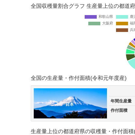
全国収穫量割合グラフ 生産量上位の都道府
全国の生産量・作付面積(令和元年度産)
年間生産量
日本
作付面積
生産量上位の都道府県の収穫量・作付面積(