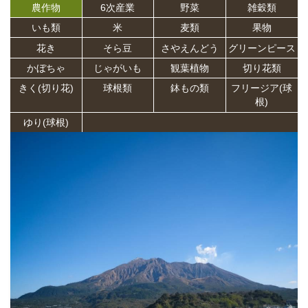
農作物
6次産業
野菜
雑穀類
いも類
米
麦類
果物
花き
そら豆
さやえんどう
グリーンピース
かぼちゃ
じゃがいも
観葉植物
切り花類
きく(切り花)
球根類
鉢もの類
フリージア(球
根)
ゆり(球根)