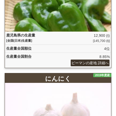
鹿児島県の生産量
12,900 (t)
[全国(日本)生産量]
[145,700 (t)]
生産量全国順位
4位
生産量全国割合
8.85%
ピーマンの産地 詳細へ
2019年度産
にんにく