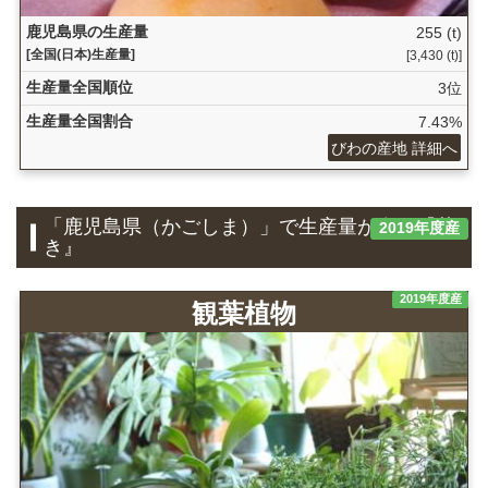
鹿児島県の生産量
255 (t)
[全国(日本)生産量]
[3,430 (t)]
生産量全国順位
3位
生産量全国割合
7.43%
びわの産地 詳細へ
「鹿児島県（かごしま）」で生産量が多い『花
2019年度産
き』
2019年度産
観葉植物