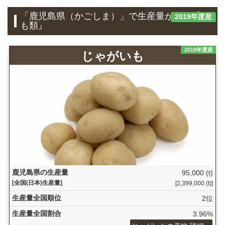
「鹿児島県（かごしま）」で生産量が多い『い
2019年度産
も類』
2019年度産
じゃがいも
鹿児島県の生産量
95,000 (t)
[全国(日本)生産量]
[2,399,000 (t)]
生産量全国順位
2位
生産量全国割合
3.96%