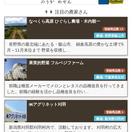
👨👩 注目の農家さん
なべくら高原 ひぐらし農場・木内順一
登録商品数:15
農場: 長野県飯山市
長野県の最北端にあたる・飯山市、 鍋倉高原の豊かな土壌で5
月～11月末位まで 野菜を収穫し...
果実的野菜 フルベジファーム
登録商品数:6
農場: 千葉県長生村
前職は種苗メーカーでメロンとレタスの品種改良を行ってきま
した。前職の経験を活かし品種改良を行い...
㈱アグリネット刈羽
登録商品数:1
農場: 新潟県刈羽村
新潟県刈羽郡刈羽村内で、活動しております。 刈羽村の広大