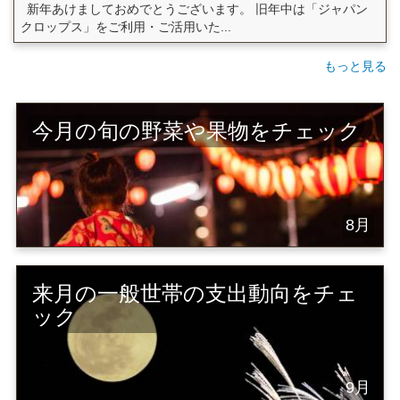
新年あけましておめでとうございます。 旧年中は「ジャパン
クロップス」をご利用・ご活用いた...
もっと見る
今月の旬の野菜や果物をチェック
8月
来月の一般世帯の支出動向をチェ
ック
9月