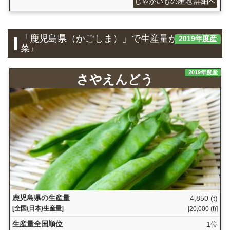
じゃがいもの産地 詳細へ
「鹿児島県（かごしま）」で生産量が多い『野
2019年度産
菜』
2019年度産
さやえんどう
鹿児島県の生産量
4,850 (t)
[全国(日本)生産量]
[20,000 (t)]
生産量全国順位
1位