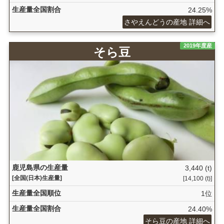
生産量全国割合
24.25%
さやえんどうの産地 詳細へ
2019年度産
そら豆
鹿児島県の生産量
3,440 (t)
[全国(日本)生産量]
[14,100 (t)]
生産量全国順位
1位
生産量全国割合
24.40%
そら豆の産地 詳細へ