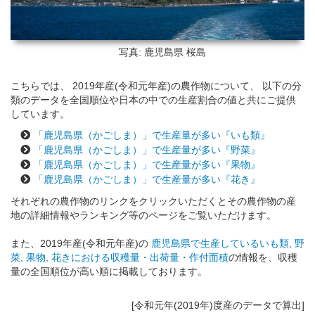
写真: 鹿児島県
桜島
こちらでは、 2019年産(令和元年産)の農作物について、 以下の分
類のデータを全国順位や日本の中での生産割合の値と共にご提供
しています。
「鹿児島県（かごしま）」で生産量が多い『いも類』
「鹿児島県（かごしま）」で生産量が多い『野菜』
「鹿児島県（かごしま）」で生産量が多い『果物』
「鹿児島県（かごしま）」で生産量が多い『花き』
それぞれの農作物のリンクをクリックいただくとその農作物の産
地の詳細情報やランキング等のページをご覧いただけます。
また、2019年産(令和元年産)の
鹿児島県で生産しているいも類, 野
菜, 果物, 花きにおける収穫量・出荷量・作付面積
の情報を、収穫
量の全国順位が高い順に掲載しております。
[令和元年(2019年)度産のデータで算出]