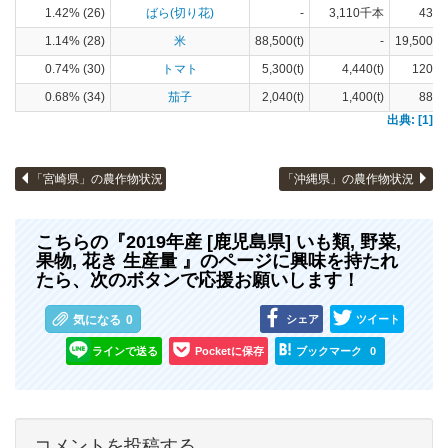
1.42% (26)
ばら(切り花)
-
3,110千本
430(
1.14% (28)
米
88,500(t)
-
19,500(h
0.74% (30)
トマト
5,300(t)
4,440(t)
120(h
0.68% (34)
茄子
2,040(t)
1,400(t)
88(h
出典: [1]
「宮崎県」の農作物状況
「沖縄県」の農作物状況
こちらの『2019年産 [鹿児島県] いも類, 野菜,
果物, 花き 生産量 』のページに興味を持たれ
たら、次のボタンで応援お願いします！
シェア
ツイート
気になる
0
ラインで送る
Pocketに保存
ブックマーク
0
コメントを投稿する