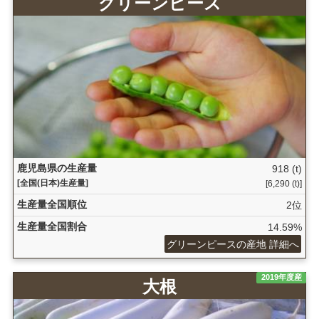
グリーンピース
鹿児島県の生産量
918 (t)
[全国(日本)生産量]
[6,290 (t)]
生産量全国順位
2位
生産量全国割合
14.59%
グリーンピースの産地 詳細へ
2019年度産
大根