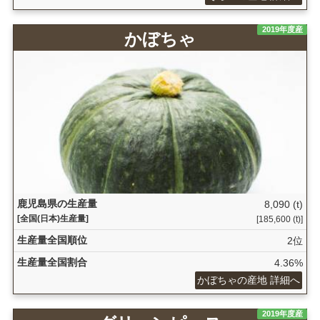
2019年度産
かぼちゃ
鹿児島県の生産量
8,090 (t)
[全国(日本)生産量]
[185,600 (t)]
生産量全国順位
2位
生産量全国割合
4.36%
かぼちゃの産地 詳細へ
2019年度産