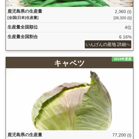
鹿児島県の生産量
2,360 (t)
[全国(日本)生産量]
[38,300 (t)]
生産量全国順位
4位
生産量全国割合
6.16%
いんげんの産地 詳細へ
2019年度産
キャベツ
鹿児島県の生産量
77,200 (t)