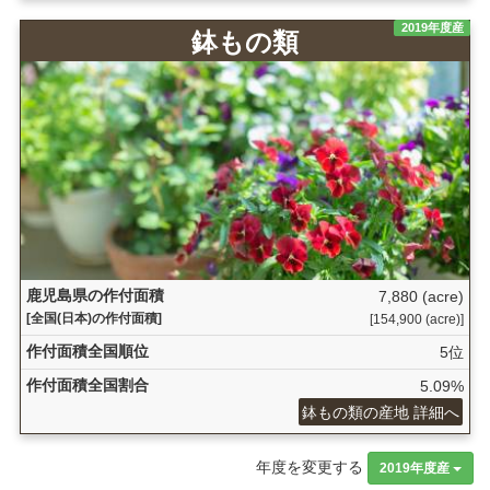
2019年度産
鉢もの類
鹿児島県の作付面積
7,880 (acre)
[全国(日本)の作付面積]
[154,900 (acre)]
作付面積全国順位
5位
作付面積全国割合
5.09%
鉢もの類の産地 詳細へ
年度を変更する
2019年度産