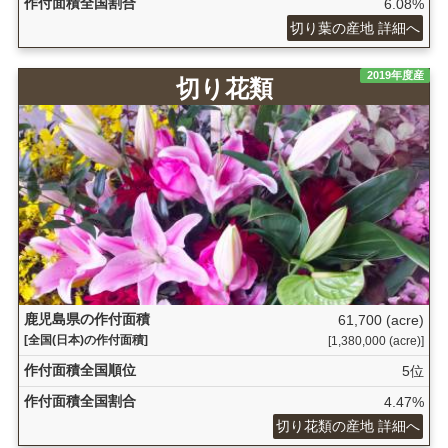
作付面積全国割合
6.08%
切り葉の産地 詳細へ
2019年度産
切り花類
鹿児島県の作付面積
61,700 (acre)
[全国(日本)の作付面積]
[1,380,000 (acre)]
作付面積全国順位
5位
作付面積全国割合
4.47%
切り花類の産地 詳細へ