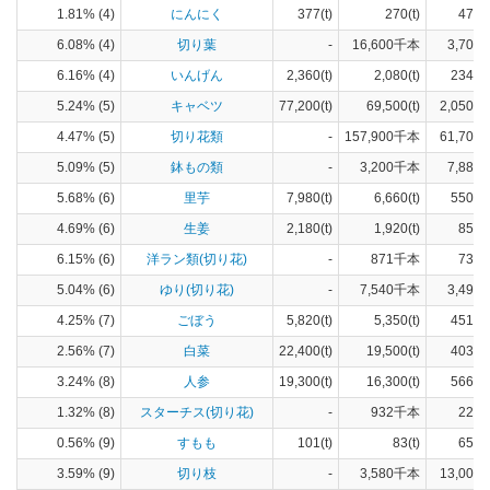
1.81% (4)
にんにく
377(t)
270(t)
47(h
6.08% (4)
切り葉
-
16,600千本
3,700(
6.16% (4)
いんげん
2,360(t)
2,080(t)
234(h
5.24% (5)
キャベツ
77,200(t)
69,500(t)
2,050(h
4.47% (5)
切り花類
-
157,900千本
61,700(
5.09% (5)
鉢もの類
-
3,200千本
7,880(
5.68% (6)
里芋
7,980(t)
6,660(t)
550(h
4.69% (6)
生姜
2,180(t)
1,920(t)
85(h
6.15% (6)
洋ラン類(切り花)
-
871千本
732(
5.04% (6)
ゆり(切り花)
-
7,540千本
3,490(
4.25% (7)
ごぼう
5,820(t)
5,350(t)
451(h
2.56% (7)
白菜
22,400(t)
19,500(t)
403(h
3.24% (8)
人参
19,300(t)
16,300(t)
566(h
1.32% (8)
スターチス(切り花)
-
932千本
224(
0.56% (9)
すもも
101(t)
83(t)
65(h
3.59% (9)
切り枝
-
3,580千本
13,000(