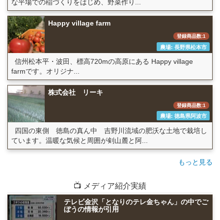
な平場での稲づくりをはじめ、野菜作り...
Happy village farm
登録商品数:1
農場: 長野県松本市
信州松本平・波田、標高720mの高原にある Happy village
farmです。オリジナ...
株式会社 リーキ
登録商品数:1
農場: 徳島県阿波市
四国の東側 徳島の真ん中 吉野川流域の肥沃な土地で栽培し
ています。温暖な気候と周囲が剣山麓と阿...
もっと見る
📺 メディア紹介実績
テレビ金沢「となりのテレ金ちゃん」の中でご
ぼうの情報が引用