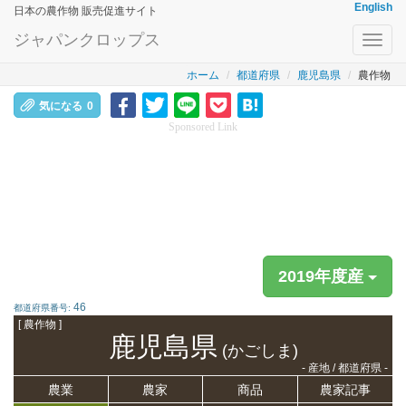
English
日本の農作物 販売促進サイト
ジャパンクロップス
Toggl
navig
ホーム
都道府県
鹿児島県
農作物
気になる
0
Sponsored Link
2019年度産
46
都道府県番号:
[ 農作物 ]
鹿児島県
(かごしま)
- 産地 / 都道府県 -
農業
農家
商品
農家記事