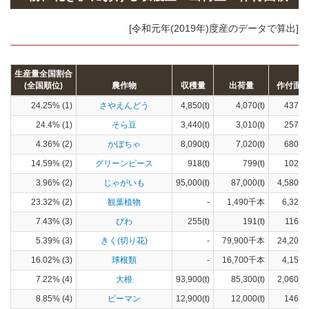
[令和元年(2019年)度産のデータで算出]
生産量全国割合
(全国順位)
農作物
収穫量
出荷量
作付面
24.25% (1)
さやえんどう
4,850(t)
4,070(t)
437(h
24.4% (1)
そら豆
3,440(t)
3,010(t)
257(h
4.36% (2)
かぼちゃ
8,090(t)
7,020(t)
680(h
14.59% (2)
グリーンピース
918(t)
799(t)
102(h
3.96% (2)
じゃがいも
95,000(t)
87,000(t)
4,580(h
23.32% (2)
観葉植物
-
1,490千本
6,320(
7.43% (3)
びわ
255(t)
191(t)
116(h
5.39% (3)
きく(切り花)
-
79,900千本
24,200(
16.02% (3)
球根類
-
16,700千本
4,150(
7.22% (4)
大根
93,900(t)
85,300(t)
2,060(h
8.85% (4)
ピーマン
12,900(t)
12,000(t)
146(h