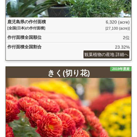
鹿児島県の作付面積
6,320 (acre)
[全国(日本)の作付面積]
[27,100 (acre)]
作付面積全国順位
2位
作付面積全国割合
23.32%
観葉植物の産地 詳細へ
2019年度産
きく(切り花)