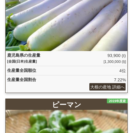
鹿児島県の生産量
93,900 (t)
[全国(日本)生産量]
[1,300,000 (t)]
生産量全国順位
4位
生産量全国割合
7.22%
大根の産地 詳細へ
2019年度産
ピーマン