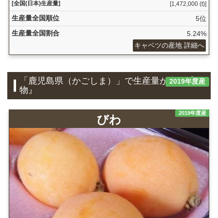
[全国(日本)生産量]
[1,472,000 (t)]
生産量全国順位
5位
生産量全国割合
5.24%
キャベツの産地 詳細へ
「鹿児島県（かごしま）」で生産量が多い『果
2019年度産
物』
2019年度産
びわ