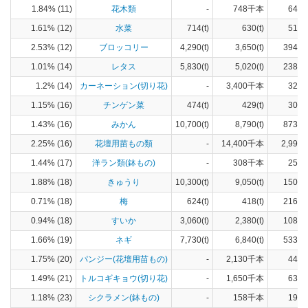
1.84% (11)
花木類
-
748千本
645(
1.61% (12)
水菜
714(t)
630(t)
51(h
2.53% (12)
ブロッコリー
4,290(t)
3,650(t)
394(h
1.01% (14)
レタス
5,830(t)
5,020(t)
238(h
1.2% (14)
カーネーション(切り花)
-
3,400千本
324(
1.15% (16)
チンゲン菜
474(t)
429(t)
30(h
1.43% (16)
みかん
10,700(t)
8,790(t)
873(h
2.25% (16)
花壇用苗もの類
-
14,400千本
2,990(
1.44% (17)
洋ラン類(鉢もの)
-
308千本
257(
1.88% (18)
きゅうり
10,300(t)
9,050(t)
150(h
0.71% (18)
梅
624(t)
418(t)
216(h
0.94% (18)
すいか
3,060(t)
2,380(t)
108(h
1.66% (19)
ネギ
7,730(t)
6,840(t)
533(h
1.75% (20)
パンジー(花壇用苗もの)
-
2,130千本
440(
1.49% (21)
トルコギキョウ(切り花)
-
1,650千本
630(
1.18% (23)
シクラメン(鉢もの)
-
158千本
197(