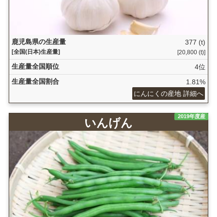
鹿児島県の生産量
377 (t)
[全国(日本)生産量]
[20,800 (t)]
生産量全国順位
4位
生産量全国割合
1.81%
にんにくの産地 詳細へ
2019年度産
いんげん