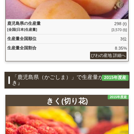
鹿児島県の生産量
298 (t)
[全国(日本)生産量]
[3,570 (t)]
生産量全国順位
3位
生産量全国割合
8.35%
びわの産地 詳細へ
「鹿児島県（かごしま）」で生産量が多い『花
2015年度産
き』
2015年度産
きく(切り花)