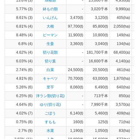
13.6% (3)
球根類
-
25,000千本
4,950(a)
5.77% (3)
鉢もの類
-
3,020千本
9,990(a)
8.61% (3)
いんげん
3,470(t)
3,120(t)
405(ha)
6.81% (4)
大根
97,700(t)
85,800(t)
2,050(ha)
8.48% (4)
ピーマン
11,900(t)
10,800(t)
149(ha)
6.8% (4)
生姜
3,360(t)
3,040(t)
134(ha)
4.62% (4)
切り花類
-
181,700千本
68,400(a)
6.03% (4)
切り葉
-
16,600千本
4,140(a)
2.74% (6)
白菜
24,500(t)
20,500(t)
461(ha)
4.81% (6)
キャベツ
70,700(t)
63,000(t)
1,870(ha)
5.26% (6)
里芋
8,060(t)
6,490(t)
640(ha)
6.25% (6)
洋ラン類(切り花)
-
713千本
850(a)
4.64% (6)
ゆり(切り花)
-
7,990千本
3,570(a)
4.02% (7)
ごぼう
6,140(t)
5,460(t)
409(ha)
0.75% (8)
すもも
160(t)
125(t)
71(ha)
2.7% (9)
水菜
1,190(t)
1,050(t)
83(ha)