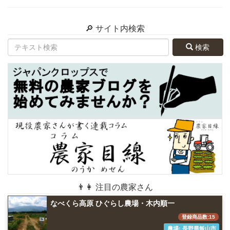
🔎 サイト内検索
検索
👨👩 注目の農家さん
なべくら高原 ひぐらし農場・木内順一
登録商品数:15
農場: 長野県飯山市