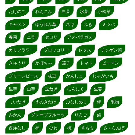
たけのこ
れんこん
白菜
水菜
小松菜
キャベツ
ほうれん草
ネギ
ふき
ミツバ
春菊
ニラ
セロリ
アスパラガス
カリフラワー
ブロッコリー
レタス
チンゲン菜
きゅうり
かぼちゃ
茄子
トマト
ピーマン
グリーンピース
枝豆
かんしょ
じゃがいも
里芋
山芋
玉ねぎ
にんにく
生姜
しいたけ
えのきたけ
ぶなしめじ
梅
果物
みかん
グレープフルーツ
りんご
梨
西洋なし
柿
びわ
桃
すもも
さくらんぼ