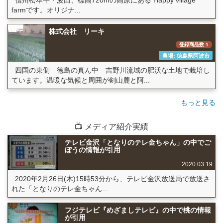
信州松本平・波田、標高720mの高原にある Happy village
farmです。オリジナ...
株式会社 リーキ
登録商品数:1
農場: 徳島県阿波市
四国の東側 徳島の真ん中 吉野川流域の肥沃な土地で栽培し
ています。温暖な気候と周囲が剣山麓と阿...
もっと見る
📺 メディア紹介実績
テレビ金沢「となりのテレ金ちゃん」の中でご
ぼうの情報が引用
2020.03.19
2020年2月26日(木)15時53分から、テレビ金沢放送局で放送さ
れた「となりのテレ金ちゃん...
フジテレビ『めざましテレビ』の中で桃の情報
が引用