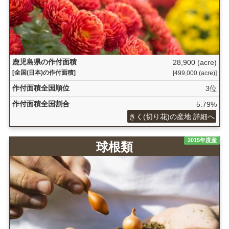
鹿児島県の作付面積
28,900 (acre)
[全国(日本)の作付面積]
[499,000 (acre)]
作付面積全国順位
3位
作付面積全国割合
5.79%
きく(切り花)の産地 詳細へ
2015年度産
球根類