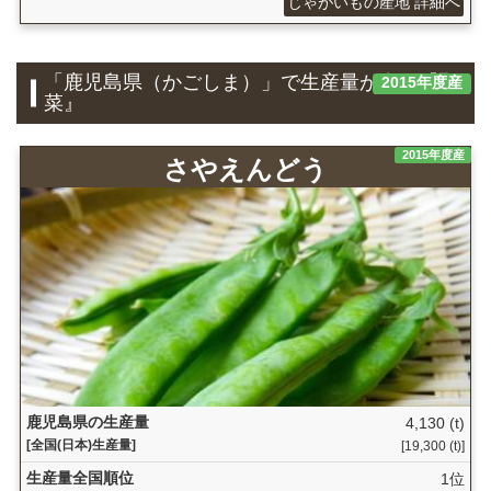
じゃがいもの産地 詳細へ
「鹿児島県（かごしま）」で生産量が多い『野
2015年度産
菜』
2015年度産
さやえんどう
鹿児島県の生産量
4,130 (t)
[全国(日本)生産量]
[19,300 (t)]
生産量全国順位
1位