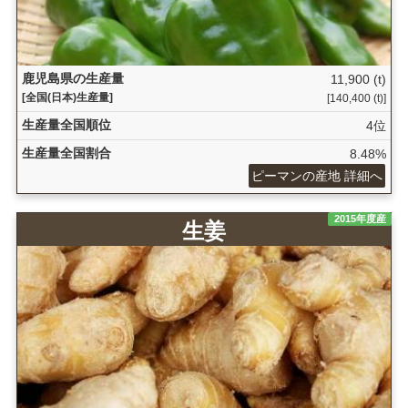
鹿児島県の生産量
11,900 (t)
[全国(日本)生産量]
[140,400 (t)]
生産量全国順位
4位
生産量全国割合
8.48%
ピーマンの産地 詳細へ
2015年度産
生姜