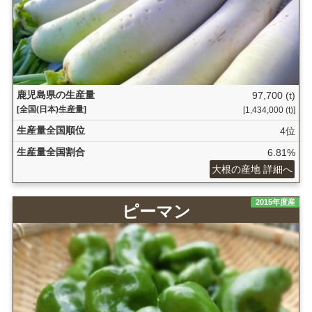
鹿児島県の生産量
97,700 (t)
[全国(日本)生産量]
[1,434,000 (t)]
生産量全国順位
4位
生産量全国割合
6.81%
大根の産地 詳細へ
2015年度産
ピーマン