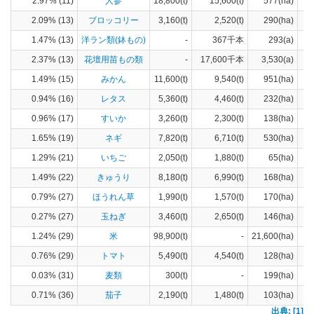
2.97% (11)
人参
18,800(t)
15,600(t)
577(ha)
2.09% (13)
ブロッコリー
3,160(t)
2,520(t)
290(ha)
1.47% (13)
洋ラン類(鉢もの)
-
367千本
293(a)
2.37% (13)
花壇用苗もの類
-
17,600千本
3,530(a)
1.49% (15)
みかん
11,600(t)
9,540(t)
951(ha)
0.94% (16)
レタス
5,360(t)
4,460(t)
232(ha)
0.96% (17)
すいか
3,260(t)
2,300(t)
138(ha)
1.65% (19)
ネギ
7,820(t)
6,710(t)
530(ha)
1.29% (21)
いちご
2,050(t)
1,880(t)
65(ha)
1.49% (22)
きゅうり
8,180(t)
6,990(t)
168(ha)
0.79% (27)
ほうれん草
1,990(t)
1,570(t)
170(ha)
0.27% (27)
玉ねぎ
3,460(t)
2,650(t)
146(ha)
1.24% (29)
米
98,900(t)
-
21,600(ha)
0.76% (29)
トマト
5,490(t)
4,540(t)
128(ha)
0.03% (31)
麦類
300(t)
-
199(ha)
0.71% (36)
茄子
2,190(t)
1,480(t)
103(ha)
出典: [1]