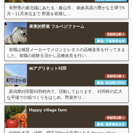
長野県の最北端にあたる・飯山市、 鍋倉高原の豊かな土壌で5
月～11月末位まで 野菜を収穫し...
果実的野菜 フルベジファーム
登録商品数:6
農場: 千葉県長生村
前職は種苗メーカーでメロンとレタスの品種改良を行ってきま
した。前職の経験を活かし品種改良を行い...
㈱アグリネット刈羽
登録商品数:1
農場: 新潟県刈羽村
新潟県刈羽郡刈羽村内で、活動しております。 刈羽村の広大
な平場での稲づくりをはじめ、野菜作り...
Happy village farm
登録商品数:1
農場: 長野県松本市