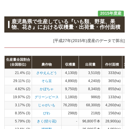
2015年度産
鹿児島県で生産している『いも類、野菜、果
物、花き』における収穫量・出荷量・作付面積
[平成27年(2015年)度産のデータで算出]
生産量全国割合
(全国順位)
農作物
収穫量
出荷量
作付面積
1
21.4% (1)
さやえんどう
4,130(t)
3,510(t)
333(ha)
29.11% (1)
そら豆
4,890(t)
4,240(t)
365(ha)
4.82% (2)
かぼちゃ
9,750(t)
8,340(t)
855(ha)
19.97% (2)
グリーンピース
1,180(t)
986(t)
133(ha)
3.17% (3)
じゃがいも
76,200(t)
68,300(t)
4,260(ha)
8.35% (3)
びわ
298(t)
218(t)
156(ha)
5.79% (3)
きく(切り花)
-
96,800千本
28,900(a)