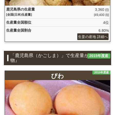
鹿児島県の生産量
3,360 (t)
[全国(日本)生産量]
[49,400 (t)]
生産量全国順位
4位
生産量全国割合
6.80%
生姜の産地 詳細へ
「鹿児島県（かごしま）」で生産量が多い『果
2015年度産
物』
2015年度産
びわ