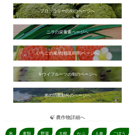
ブロッコリーの旬のページへ
ニラ
の
栄養素ページへ
いちご
の
産地(都道府県)ページへ
キウイフルーツの旬のページへ
米の消費動向のページへ
🍃 農作物詳細へ
米
麦類
野菜
大根
かぶ
人参
ごぼう