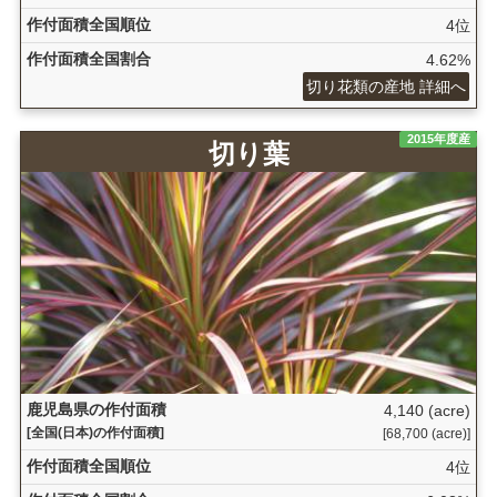
作付面積全国順位
4位
作付面積全国割合
4.62%
切り花類の産地 詳細へ
2015年度産
切り葉
鹿児島県の作付面積
4,140 (acre)
[全国(日本)の作付面積]
[68,700 (acre)]
作付面積全国順位
4位