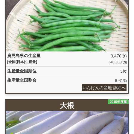
鹿児島県の生産量
3,470 (t)
[全国(日本)生産量]
[40,300 (t)]
生産量全国順位
3位
生産量全国割合
8.61%
いんげんの産地 詳細へ
2015年度産
大根