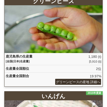
グリーンピース
鹿児島県の生産量
1,180 (t)
[全国(日本)生産量]
[5,910 (t)]
生産量全国順位
2位
生産量全国割合
19.97%
グリーンピースの産地 詳細へ
2015年度産
いんげん