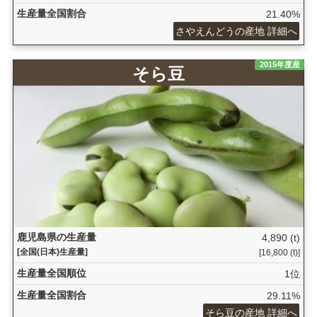
生産量全国割合
21.40%
さやえんどうの産地 詳細へ
2015年度産
そら豆
鹿児島県の生産量
4,890 (t)
[全国(日本)生産量]
[16,800 (t)]
生産量全国順位
1位
生産量全国割合
29.11%
そら豆の産地 詳細へ