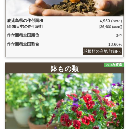
鹿児島県の作付面積
4,950 (acre)
[全国(日本)の作付面積]
[36,400 (acre)]
作付面積全国順位
3位
作付面積全国割合
13.60%
球根類の産地 詳細へ
2015年度産
鉢もの類