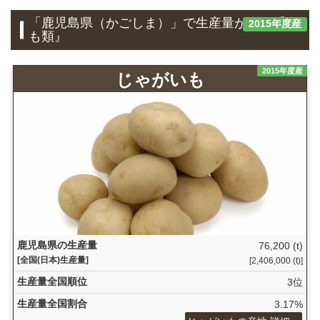
「鹿児島県（かごしま）」で生産量が多い『い
2015年度産
も類』
2015年度産
じゃがいも
鹿児島県の生産量
76,200 (t)
[全国(日本)生産量]
[2,406,000 (t)]
生産量全国順位
3位
生産量全国割合
3.17%