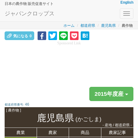
English
日本の農作物 販売促進サイト
ジャパンクロップス
Toggl
navig
ホーム
都道府県
鹿児島県
農作物
気になる
0
Sponsored Link
2015年度産
46
都道府県番号:
[ 農作物 ]
鹿児島県
(かごしま)
- 産地 / 都道府県 -
農業
農家
商品
農家記事