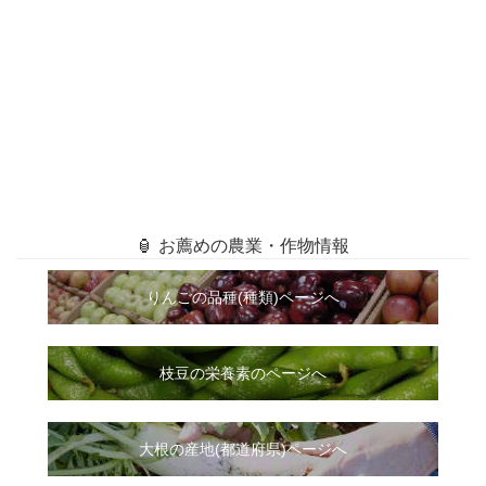
🏮 お薦めの農業・作物情報
りんごの品種(種類)ページへ
枝豆の栄養素のページへ
大根
の
産地(都道府県)ページへ