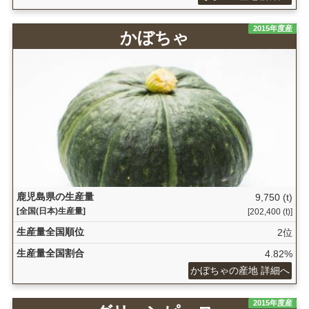
2015年度産
かぼちゃ
鹿児島県の生産量
9,750 (t)
[全国(日本)生産量]
[202,400 (t)]
生産量全国順位
2位
生産量全国割合
4.82%
かぼちゃの産地 詳細へ
2015年度産