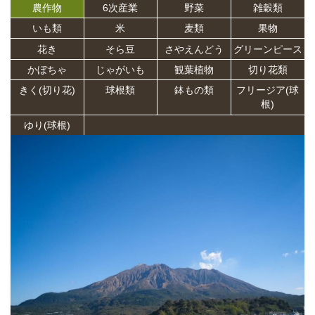
農作物
6次産業
野菜
雑穀類
いも類
米
麦類
果物
花き
そら豆
さやえんどう
グリーンピース
かぼちゃ
じゃがいも
観葉植物
切り花類
きく(切り花)
球根類
鉢もの類
フリージア(球
根)
ゆり(球根)