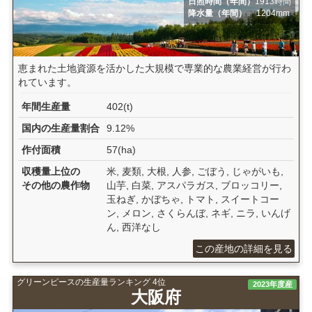
日照時間（年間）
1913時間
降水量（年間）
1204mm
恵まれた土地資源を活かした大規模で専業的な農業経営が行わ
れています。
年間生産量
402(t)
国内の生産量割合
9.12%
作付面積
57(ha)
収穫量上位の
米, 麦類, 大根, 人参, ごぼう, じゃがいも,
その他の農作物
山芋, 白菜, アスパラガス, ブロッコリー,
玉ねぎ, かぼちゃ, トマト, スイートコー
ン, メロン, さくらんぼ, ネギ, ニラ, いんげ
ん, 西洋なし
この産地の詳細を見る
グリーンピースの生産量ランキング 4位
2023年度産
大阪府