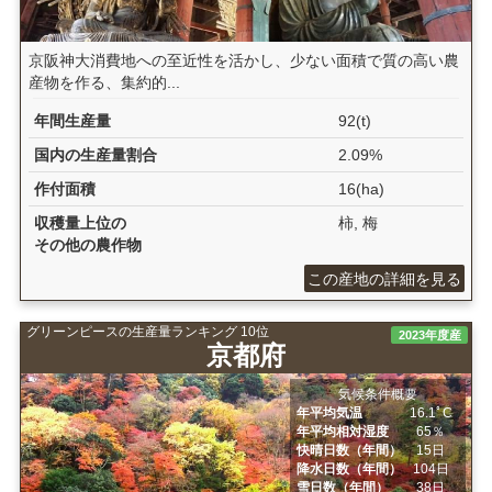
京阪神大消費地への至近性を活かし、少ない面積で質の高い農
産物を作る、集約的...
年間生産量
92(t)
国内の生産量割合
2.09%
作付面積
16(ha)
収穫量上位の
柿, 梅
その他の農作物
この産地の詳細を見る
グリーンピースの生産量ランキング 10位
2023年度産
京都府
気候条件概要
年平均気温
16.1ﾟC
年平均相対湿度
65％
快晴日数（年間）
15日
降水日数（年間）
104日
雪日数（年間）
38日