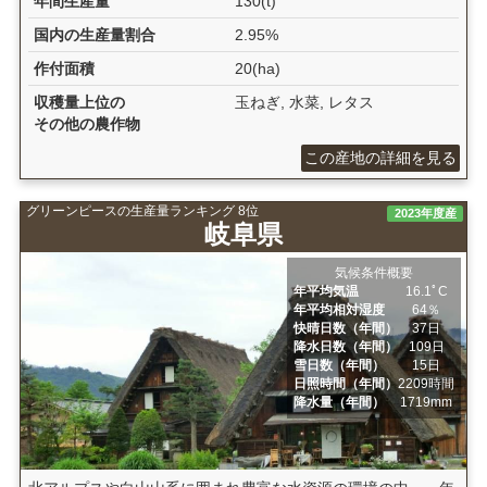
年間生産量
130(t)
国内の生産量割合
2.95%
作付面積
20(ha)
収穫量上位の
玉ねぎ, 水菜, レタス
その他の農作物
この産地の詳細を見る
グリーンピースの生産量ランキング 8位
2023年度産
岐阜県
気候条件概要
年平均気温
16.1ﾟC
年平均相対湿度
64％
快晴日数（年間）
37日
降水日数（年間）
109日
雪日数（年間）
15日
日照時間（年間）
2209時間
降水量（年間）
1719mm