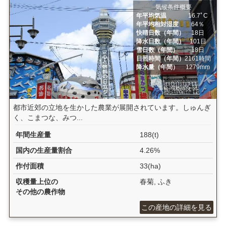
気候条件概要
年平均気温
16.7ﾟC
年平均相対湿度
64％
快晴日数（年間）
18日
降水日数（年間）
101日
雪日数（年間）
18日
日照時間（年間）
2161時間
降水量（年間）
1279mm
都市近郊の立地を生かした農業が展開されています。しゅんぎ
く、こまつな、みつ...
年間生産量
188(t)
国内の生産量割合
4.26%
作付面積
33(ha)
収穫量上位の
春菊, ふき
その他の農作物
この産地の詳細を見る