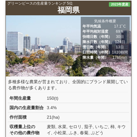
グリーンピースの生産量ランキング 5位
2023年度産
福岡県
気候条件概要
年平均気温
17.1ﾟC
年平均相対湿度
69％
快晴日数（年間）
30日
降水日数（年間）
124日
雪日数（年間）
13日
日照時間（年間）
1810時間
降水量（年間）
1766mm
多種多様な農業が営まれており、全国的にブランド展開してい
る農作物が多くあります。
年間生産量
150(t)
国内の生産量割合
3.4%
作付面積
21(ha)
収穫量上位の
麦類, 水菜, セロリ, 茄子, いちご, 柿, キウ
その他の農作物
イ, 小松菜, ふき, 春菊, ぶどう