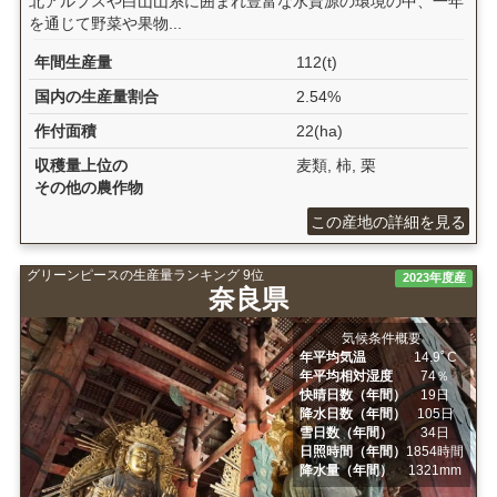
北アルプスや白山山系に囲まれ豊富な水資源の環境の中、一年
を通じて野菜や果物...
年間生産量
112(t)
国内の生産量割合
2.54%
作付面積
22(ha)
収穫量上位の
麦類, 柿, 栗
その他の農作物
この産地の詳細を見る
グリーンピースの生産量ランキング 9位
2023年度産
奈良県
気候条件概要
年平均気温
14.9ﾟC
年平均相対湿度
74％
快晴日数（年間）
19日
降水日数（年間）
105日
雪日数（年間）
34日
日照時間（年間）
1854時間
降水量（年間）
1321mm