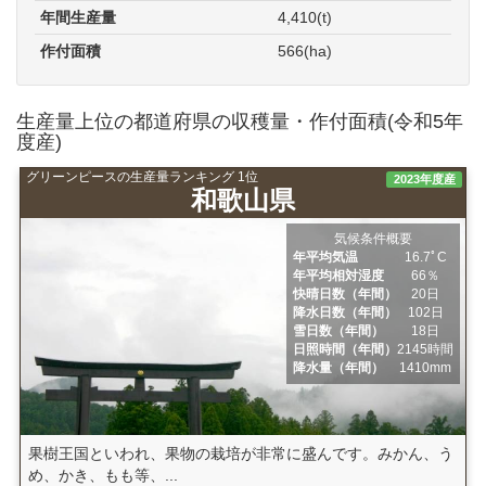
年間生産量
4,410(t)
作付面積
566(ha)
生産量上位の都道府県の収穫量・作付面積(令和5年
度産)
グリーンピースの生産量ランキング 1位
2023年度産
和歌山県
気候条件概要
年平均気温
16.7ﾟC
年平均相対湿度
66％
快晴日数（年間）
20日
降水日数（年間）
102日
雪日数（年間）
18日
日照時間（年間）
2145時間
降水量（年間）
1410mm
果樹王国といわれ、果物の栽培が非常に盛んです。みかん、う
め、かき、もも等、...