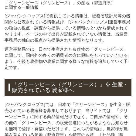
「グリーンピース（グリンピース）」
の
産地（都道府県）
に関する一般
情報
[ジャパンクロップス]で提供している情報は、総務省統計局等の機
関から公表されている情報及び、[ジャパンクロップス]運営事務局
の独自の視点・調査から提供している情報の２つから構成されて
おります。ページの中で出典が記載されていない情報は、当運営
事務局の独自の視点から提供された情報となります。
運営事務局では、日本で生産された農作物の「グリーンピース」
に関して、国内外の多くの消費者の方に興味をもっていただける
よう、今後も農作物や農業に関する様々な情報を追加していく予
定です。
「グリーンピース（グリンピース）」
を 生産・
販売されている 農家様へ
[ジャパンクロップス]では、日本で「グリーンピース」を生産・販
売されている農家様を募集しております。当サイトでは、「グリ
ーンピース」に関する商品情報だけでなく、ご自身の情報や、そ
の他の「グリーンピース」の販売促進につながるようなお知らせ
を無料で登録・発信いただけます。これらの情報は、農家様が農
業を営んでいる産地（都道府県）や特定の地域、また品種（種