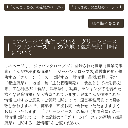
「えんどうまめ」の産地のページへ
「そらまめ」の産地のページへ
総合順位を見る
このページ で 提供している「グリーンピース
（グリンピース）」
の 産地（都道府県） 情報
について
このページは、[ジャパンクロップス]に登録された農家（農業従事
者）さんが投稿する情報と、[ジャパンクロップス]運営事務局が提
供する「グリーンピース」に関する一般情報（品種/種類、産地
（都道府県）、地域、旬（主な収穫時期）、食品としての栄養/効
果、主な料理/加工食品、栽培条件、写真、ランキング等を含めた
様々な農業情報）から構成されています。農家さんが投稿された
情報に対するご意見・ご質問に関しては、運営事務局側では回答
致しかねますので、農家様に直接お問い合わせいただきますよう
お願いいたします。「グリーンピース」の産地（都道府県）の一
般情報に関しては、次に記載の "「グリーンピース」の産地（都道
府県）に関する一般情報" をご覧ください。