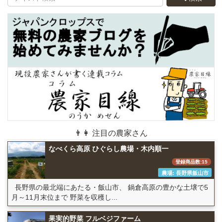
👨👩 注目の農家さん
なべくら高原 ひぐらし農場・木内順一
登録商品数:15
農場: 長野県飯山市
長野県の最北端にあたる・飯山市、 鍋倉高原の豊かな土壌で5
月～11月末位まで 野菜を収穫し...
果実的野菜 フルベジファーム