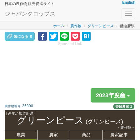
English
日本の農作物 販売促進サイト
ジャパンクロップス
Toggl
navig
ホーム
農作物
グリーンピース
都道府県
気になる
0
Sponsored Link
2023年度産
35300
1
農作物番号:
登録農家
[ 産地 / 都道府県 ]
グリーンピース
(グリンピース)
- 農作物 -
農業
農家
商品
農家記事