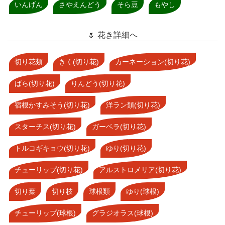
いんげん
さやえんどう
そら豆
もやし
🌷 花き詳細へ
切り花類
きく(切り花)
カーネーション(切り花)
ばら(切り花)
りんどう(切り花)
宿根かすみそう(切り花)
洋ラン類(切り花)
スターチス(切り花)
ガーベラ(切り花)
トルコギキョウ(切り花)
ゆり(切り花)
チューリップ(切り花)
アルストロメリア(切り花)
切り葉
切り枝
球根類
ゆり(球根)
チューリップ(球根)
グラジオラス(球根)