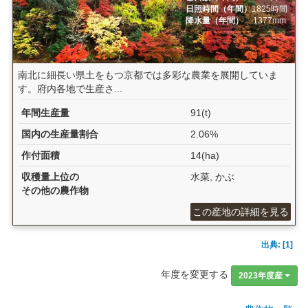
日照時間（年間）
1825時間
降水量（年間）
1377mm
南北に細長い県土をもつ京都では多彩な農業を展開していま
す。府内各地で生産さ...
年間生産量
91(t)
国内の生産量割合
2.06%
作付面積
14(ha)
収穫量上位の
水菜, かぶ
その他の農作物
この産地の詳細を見る
出典: [1]
年度を変更する
2023年度産