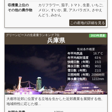
収穫量上位の
カリフラワー, 茄子, トマト, 生姜, いちご,
その他の農作物
メロン, すいか, 栗, アスパラガス, さやえ
んどう, みかん
この産地の詳細を見る
グリーンピースの生産量ランキング 7位
2023年度産
兵庫県
気候条件概要
年平均気温
16.7ﾟC
年平均相対湿度
63％
快晴日数（年間）
15日
降水日数（年間）
90日
雪日数（年間）
21日
日照時間（年間）
2096時間
降水量（年間）
1222mm
大都市近郊に位置する立地を生かした近郊農業を展開する他、
地域特性に応じた様...