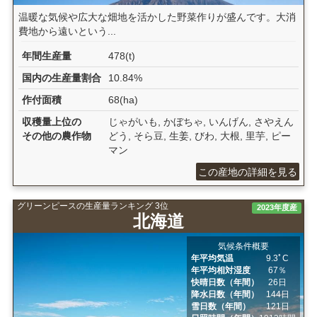
温暖な気候や広大な畑地を活かした野菜作りが盛んです。大消
費地から遠いという...
年間生産量
478(t)
国内の生産量割合
10.84%
作付面積
68(ha)
収穫量上位の
じゃがいも, かぼちゃ, いんげん, さやえん
その他の農作物
どう, そら豆, 生姜, びわ, 大根, 里芋, ピー
マン
この産地の詳細を見る
グリーンピースの生産量ランキング 3位
2023年度産
北海道
気候条件概要
年平均気温
9.3ﾟC
年平均相対湿度
67％
快晴日数（年間）
26日
降水日数（年間）
144日
雪日数（年間）
121日