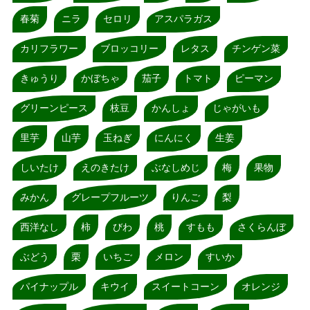
春菊
ニラ
セロリ
アスパラガス
カリフラワー
ブロッコリー
レタス
チンゲン菜
きゅうり
かぼちゃ
茄子
トマト
ピーマン
グリーンピース
枝豆
かんしょ
じゃがいも
里芋
山芋
玉ねぎ
にんにく
生姜
しいたけ
えのきたけ
ぶなしめじ
梅
果物
みかん
グレープフルーツ
りんご
梨
西洋なし
柿
びわ
桃
すもも
さくらんぼ
ぶどう
栗
いちご
メロン
すいか
パイナップル
キウイ
スイートコーン
オレンジ