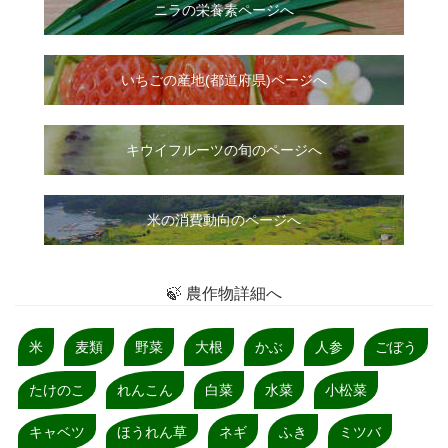
ニラ
の
栄養素ページへ
いちご
の
産地(都道府県)ページへ
キウイフルーツの旬のページへ
米の消費動向のページへ
🍃 農作物詳細へ
米
麦類
野菜
大根
かぶ
人参
ごぼう
たけのこ
れんこん
白菜
水菜
小松菜
キャベツ
ほうれん草
ネギ
ふき
ミツバ