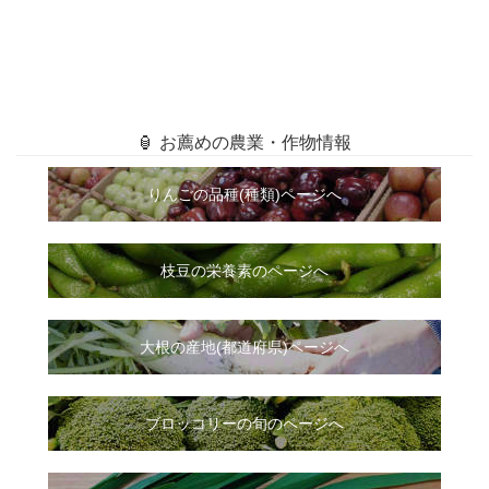
🏮 お薦めの農業・作物情報
りんごの品種(種類)ページへ
枝豆の栄養素のページへ
大根
の
産地(都道府県)ページへ
ブロッコリーの旬のページへ