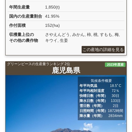
年間生産量
1,850(t)
国内の生産量割合
41.95%
作付面積
152(ha)
収穫量上位の
さやえんどう, みかん, 柿, 桃, すもも, 梅,
その他の農作物
キウイ, 生姜
この産地の詳細を見る
グリーンピースの生産量ランキング 2位
2023年度産
鹿児島県
気候条件概要
年平均気温
18.5ﾟC
年平均相対湿度
72％
快晴日数（年間）
30日
降水日数（年間）
133日
雪日数（年間）
2日
日照時間（年間）
1872時間
降水量（年間）
2834mm