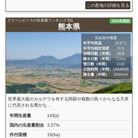
この産地の詳細を見る
グリーンピースの生産量ランキング 6位
2023年度産
熊本県
気候条件概要
年平均気温
16.8ﾟC
年平均相対湿度
71％
快晴日数（年間）
26日
降水日数（年間）
119日
雪日数（年間）
11日
日照時間（年間）
1884時間
降水量（年間）
1694mm
世界最大級のカルデラを有する阿蘇や複数の島々からなる天草
に代表される豊かな...
年間生産量
144(t)
国内の生産量割合
3.27%
作付面積
15(ha)