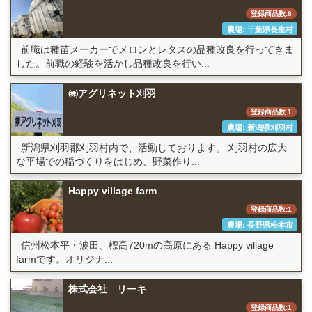
登録商品数:6
農場: 千葉県長生村
前職は種苗メーカーでメロンとレタスの品種改良を行ってきま
した。前職の経験を活かし品種改良を行い...
㈱アグリネット刈羽
登録商品数:1
農場: 新潟県刈羽村
新潟県刈羽郡刈羽村内で、活動しております。 刈羽村の広大
な平場での稲づくりをはじめ、野菜作り...
Happy village farm
登録商品数:1
農場: 長野県松本市
信州松本平・波田、標高720mの高原にある Happy village
farmです。オリジナ...
株式会社 リーキ
登録商品数:1