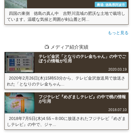
農場: 徳島県阿波市
四国の東側 徳島の真ん中 吉野川流域の肥沃な土地で栽培し
ています。温暖な気候と周囲が剣山麓と阿...
もっと見る
📺 メディア紹介実績
テレビ金沢「となりのテレ金ちゃん」の中でご
ぼうの情報が引用
2020.03.19
2020年2月26日(木)15時53分から、テレビ金沢放送局で放送さ
れた「となりのテレ金ちゃん...
フジテレビ『めざましテレビ』の中で桃の情報
が引用
2018.07.10
2018年7月5日(木)4:55～8:00に放送されたフジテレビ『めざま
しテレビ』の中で、ジャ...