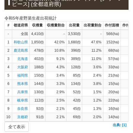
ピース] (全都道府県)
令和5年産野菜生産出荷統計
#
都道府県
収穫量
収穫量割合
出荷量
出荷量割合
作付面積
作付面
-
全国
4,410(t)
-
3,530(t)
-
566(ha)
1
和歌山県
1,850(t)
42.0%
1,680(t)
47.6%
152(ha)
2
鹿児島県
478(t)
10.8%
396(t)
11.2%
68(ha)
3
北海道
402(t)
9.1%
389(t)
11.0%
57(ha)
4
大阪府
188(t)
4.3%
128(t)
3.6%
33(ha)
5
福岡県
150(t)
3.4%
85(t)
2.4%
21(ha)
6
熊本県
144(t)
3.3%
134(t)
3.8%
15(ha)
7
兵庫県
130(t)
2.9%
52(t)
1.5%
20(ha)
8
岐阜県
112(t)
2.5%
42(t)
1.2%
22(ha)
9
奈良県
92(t)
2.1%
45(t)
1.3%
16(ha)
10
京都府
91(t)
2.1%
69(t)
2.0%
14(ha)
出典: [1]
全て表示