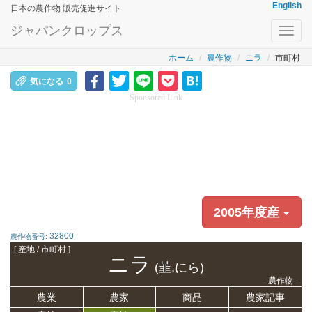
English
日本の農作物 販売促進サイト
ジャパンクロップス
Toggl
navig
ホーム
農作物
ニラ
市町村
気になる
0
Sponsored Link
2005年度産
32800
農作物番号:
[ 産地 / 市町村 ]
ニラ
(韮,にら)
- 農作物 -
農業
農家
商品
農家記事