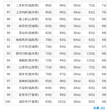
86
二本松市(福島県)
86(t)
86位
5(ha)
72位
71(t)
87
上河内町(栃木県)
86(t)
86位
4(ha)
81位
76(t)
88
最上町(山形県)
82(t)
89位
5(ha)
72位
66(t)
89
鉾田市(茨城県)
82(t)
89位
3(ha)
92位
69(t)
90
雲仙市(長崎県)
82(t)
89位
3(ha)
92位
69(t)
91
南相馬市(福島県)
79(t)
92位
6(ha)
62位
48(t)
92
行方市(茨城県)
73(t)
93位
3(ha)
92位
57(t)
93
那珂川町(栃木県)
72(t)
94位
2(ha)
110位
68(t)
94
御船町(熊本県)
72(t)
94位
2(ha)
110位
68(t)
95
山形市(山形県)
71(t)
96位
5(ha)
72位
45(t)
96
熊本市(熊本県)
70(t)
97位
2(ha)
110位
64(t)
97
泉崎村(福島県)
65(t)
98位
3(ha)
92位
59(t)
98
天栄村(福島県)
64(t)
99位
3(ha)
92位
58(t)
99
富里市(千葉県)
64(t)
99位
3(ha)
92位
39(t)
100
成田市(千葉県)
63(t)
101位
3(ha)
92位
48(t)
出典: [1]