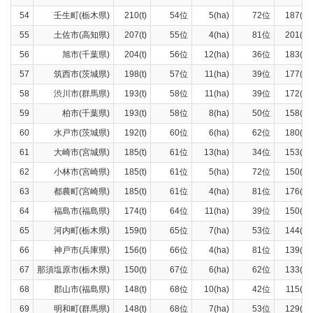
54
壬生町(栃木県)
210(t)
54位
5(ha)
72位
187(t)
55
土佐市(高知県)
207(t)
55位
4(ha)
81位
201(t)
56
旭市(千葉県)
204(t)
56位
12(ha)
36位
183(t)
57
筑西市(茨城県)
198(t)
57位
11(ha)
39位
177(t)
58
渋川市(群馬県)
193(t)
58位
11(ha)
39位
172(t)
59
柏市(千葉県)
193(t)
58位
8(ha)
50位
158(t)
60
水戸市(茨城県)
192(t)
60位
6(ha)
62位
180(t)
61
大崎市(宮城県)
185(t)
61位
13(ha)
34位
153(t)
62
小林市(宮崎県)
185(t)
61位
5(ha)
72位
150(t)
63
都農町(宮崎県)
185(t)
61位
4(ha)
81位
176(t)
64
福島市(福島県)
174(t)
64位
11(ha)
39位
150(t)
65
河内町(栃木県)
159(t)
65位
7(ha)
53位
144(t)
66
神戸市(兵庫県)
156(t)
66位
4(ha)
81位
139(t)
67
那須塩原市(栃木県)
150(t)
67位
6(ha)
62位
133(t)
68
郡山市(福島県)
148(t)
68位
10(ha)
42位
115(t)
69
明和町(群馬県)
148(t)
68位
7(ha)
53位
129(t)