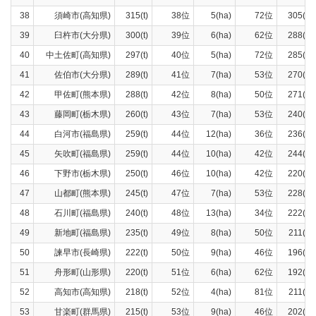
38
須崎市(高知県)
315(t)
38位
5(ha)
72位
305(t)
39
臼杵市(大分県)
300(t)
39位
6(ha)
62位
288(t)
40
中土佐町(高知県)
297(t)
40位
5(ha)
72位
285(t)
41
佐伯市(大分県)
289(t)
41位
7(ha)
53位
270(t)
42
甲佐町(熊本県)
288(t)
42位
8(ha)
50位
271(t)
43
藤岡町(栃木県)
260(t)
43位
7(ha)
53位
240(t)
44
白河市(福島県)
259(t)
44位
12(ha)
36位
236(t)
45
矢吹町(福島県)
259(t)
44位
10(ha)
42位
244(t)
46
下野市(栃木県)
250(t)
46位
10(ha)
42位
220(t)
47
山都町(熊本県)
245(t)
47位
7(ha)
53位
228(t)
48
石川町(福島県)
240(t)
48位
13(ha)
34位
222(t)
49
新地町(福島県)
235(t)
49位
8(ha)
50位
211(t)
50
諫早市(長崎県)
222(t)
50位
9(ha)
46位
196(t)
51
舟形町(山形県)
220(t)
51位
6(ha)
62位
192(t)
52
高知市(高知県)
218(t)
52位
4(ha)
81位
211(t)
53
甘楽町(群馬県)
215(t)
53位
9(ha)
46位
202(t)