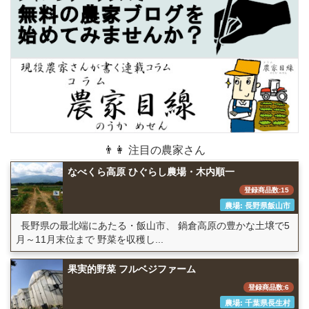
👨👩 注目の農家さん
なべくら高原 ひぐらし農場・木内順一
登録商品数:15
農場: 長野県飯山市
長野県の最北端にあたる・飯山市、 鍋倉高原の豊かな土壌で5
月～11月末位まで 野菜を収穫し...
果実的野菜 フルベジファーム
登録商品数:6
農場: 千葉県長生村