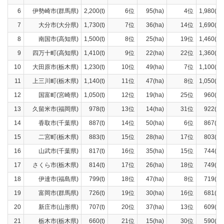
6
伊勢崎市(群馬県)
2,200(t)
6位
95(ha)
4位
1,980(t)
7
大分市(大分県)
1,730(t)
7位
36(ha)
14位
1,690(t)
8
南国市(高知県)
1,500(t)
8位
25(ha)
19位
1,460(t)
9
四万十町(高知県)
1,410(t)
9位
22(ha)
22位
1,360(t)
10
大田原市(栃木県)
1,230(t)
10位
49(ha)
7位
1,100(t)
11
上三川町(栃木県)
1,140(t)
11位
47(ha)
8位
1,050(t)
12
国富町(宮崎県)
1,050(t)
12位
19(ha)
25位
960(t)
13
久留米市(福岡県)
978(t)
13位
14(ha)
31位
922(t)
14
香取市(千葉県)
887(t)
14位
50(ha)
6位
867(t)
15
二宮町(栃木県)
883(t)
15位
28(ha)
17位
803(t)
16
山武市(千葉県)
817(t)
16位
35(ha)
15位
744(t)
17
さくら市(栃木県)
814(t)
17位
26(ha)
18位
749(t)
18
伊達市(福島県)
799(t)
18位
47(ha)
8位
719(t)
19
富岡市(群馬県)
726(t)
19位
30(ha)
16位
681(t)
20
新庄市(山形県)
707(t)
20位
37(ha)
13位
609(t)
21
栃木市(栃木県)
660(t)
21位
15(ha)
30位
590(t)