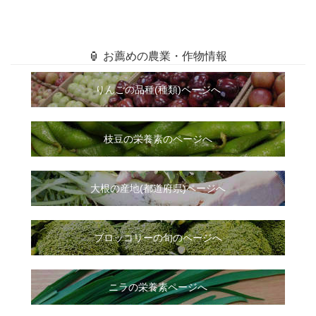
🏮 お薦めの農業・作物情報
りんごの品種(種類)ページへ
枝豆の栄養素のページへ
大根
の
産地(都道府県)ページへ
ブロッコリーの旬のページへ
ニラ
の
栄養素ページへ