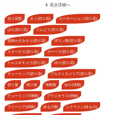
🌷 花き詳細へ
切り花類
きく(切り花)
カーネーション(切り花)
ばら(切り花)
りんどう(切り花)
宿根かすみそう(切り花)
洋ラン類(切り花)
スターチス(切り花)
ガーベラ(切り花)
トルコギキョウ(切り花)
ゆり(切り花)
チューリップ(切り花)
アルストロメリア(切り花)
切り葉
切り枝
球根類
ゆり(球根)
チューリップ(球根)
グラジオラス(球根)
フリージア(球根)
鉢もの類
シクラメン(鉢もの)