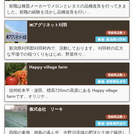
前職は種苗メーカーでメロンとレタスの品種改良を行ってきま
した。前職の経験を活かし品種改良を行い...
㈱アグリネット刈羽
登録商品数:1
農場: 新潟県刈羽村
新潟県刈羽郡刈羽村内で、活動しております。 刈羽村の広大
な平場での稲づくりをはじめ、野菜作り...
Happy village farm
登録商品数:1
農場: 長野県松本市
信州松本平・波田、標高720mの高原にある Happy village
farmです。オリジナ...
株式会社 リーキ
登録商品数:1
農場: 徳島県阿波市
四国の東側 徳島の真ん中 吉野川流域の肥沃な土地で栽培し