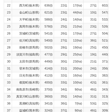
22
西方町(栃木県)
636(t)
22位
17(ha)
27位
602(t)
23
金山町(山形県)
621(t)
23位
44(ha)
10位
547(t)
24
大平町(栃木県)
588(t)
24位
14(ha)
31位
532(t)
25
真岡市(栃木県)
578(t)
25位
21(ha)
23位
526(t)
26
茨城町(茨城県)
541(t)
26位
17(ha)
27位
504(t)
27
佐川町(高知県)
540(t)
27位
12(ha)
36位
521(t)
28
前橋市(群馬県)
502(t)
28位
19(ha)
25位
450(t)
29
須賀川市(福島県)
477(t)
29位
25(ha)
19位
440(t)
30
太田市(群馬県)
449(t)
30位
23(ha)
21位
371(t)
31
登米市(宮城県)
414(t)
31位
20(ha)
24位
356(t)
32
日光市(栃木県)
412(t)
32位
16(ha)
29位
382(t)
33
都賀町(栃木県)
400(t)
33位
10(ha)
42位
361(t)
34
南島原市(長崎県)
370(t)
34位
9(ha)
46位
343(t)
35
真室川町(山形県)
360(t)
35位
14(ha)
31位
313(t)
36
黒潮町(高知県)
341(t)
36位
7(ha)
53位
325(t)
37
益城町(熊本県)
324(t)
37位
9(ha)
46位
309(t)