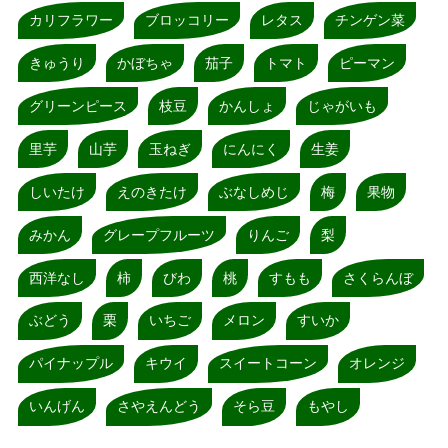
カリフラワー
ブロッコリー
レタス
チンゲン菜
きゅうり
かぼちゃ
茄子
トマト
ピーマン
グリーンピース
枝豆
かんしょ
じゃがいも
里芋
山芋
玉ねぎ
にんにく
生姜
しいたけ
えのきたけ
ぶなしめじ
梅
果物
みかん
グレープフルーツ
りんご
梨
西洋なし
柿
びわ
桃
すもも
さくらんぼ
ぶどう
栗
いちご
メロン
すいか
パイナップル
キウイ
スイートコーン
オレンジ
いんげん
さやえんどう
そら豆
もやし