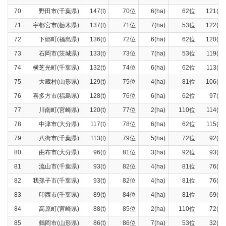
70
野田市(千葉県)
147(t)
70位
6(ha)
62位
121(t)
71
宇都宮市(栃木県)
137(t)
71位
7(ha)
53位
122(t)
72
下郷町(福島県)
136(t)
72位
6(ha)
62位
120(t)
73
石岡市(茨城県)
133(t)
73位
7(ha)
53位
119(t)
74
横芝光町(千葉県)
132(t)
74位
6(ha)
62位
113(t)
75
大蔵村(山形県)
129(t)
75位
4(ha)
81位
106(t)
76
喜多方市(福島県)
128(t)
76位
6(ha)
62位
97(t)
77
川南町(宮崎県)
120(t)
77位
2(ha)
110位
114(t)
78
中津市(大分県)
117(t)
78位
6(ha)
62位
115(t)
79
八街市(千葉県)
113(t)
79位
5(ha)
72位
92(t)
80
由布市(大分県)
96(t)
81位
3(ha)
92位
93(t)
81
流山市(千葉県)
93(t)
82位
4(ha)
81位
76(t)
82
我孫子市(千葉県)
93(t)
82位
4(ha)
81位
76(t)
83
印西市(千葉県)
89(t)
84位
4(ha)
81位
69(t)
84
高原町(宮崎県)
88(t)
85位
2(ha)
110位
72(t)
85
鶴岡市(山形県)
86(t)
86位
7(ha)
53位
32(t)