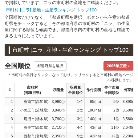
で掲載しています。ニラの市町村の産地をご確認ください。
市町村 [ニラ] 産地 - 生産ランキング トップ100
全国順位だけでなく、「都道府県を選択」ボタンから任意の都道
府県をチェックすると、その都道府県の市町村の「ニラ」の生産
量に関する順位も確認でき、都道府県内の市町村の産地も確認で
きるようになっています。
市町村 [ニラ] 産地 - 生産ランキング トップ100
全国順位
都道府県を選択
2005年度産
＊市町村の各行はリンクになっており、クリックすると市町村の産地ページ
へ移動します。
市町村
収穫量
作付面積
#
収穫量
作付面積
出荷量
(都道府県)
全国順位
全国順位
1
香南市(高知県)
3,990(t)
1位
65(ha)
5位
3,890(t)
2
小美玉市(茨城県)
3,840(t)
2位
106(ha)
2位
3,600(t)
3
鹿沼市(栃木県)
3,790(t)
3位
140(ha)
1位
3,560(t)
4
香美市(高知県)
2,710(t)
4位
43(ha)
11位
2,640(t)
5
西都市(宮崎県)
2,350(t)
5位
42(ha)
12位
2,200(t)