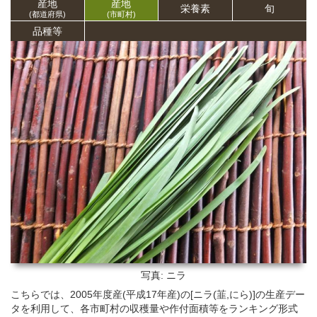
産地
産地
栄養
素
旬
(都道府県)
(市町村)
品種等
写真: ニラ
こちらでは、2005年度産(平成17年産)の[ニラ(韮,にら)]の生産デー
タを利用して、各市町村の収穫量や作付面積等をランキング形式