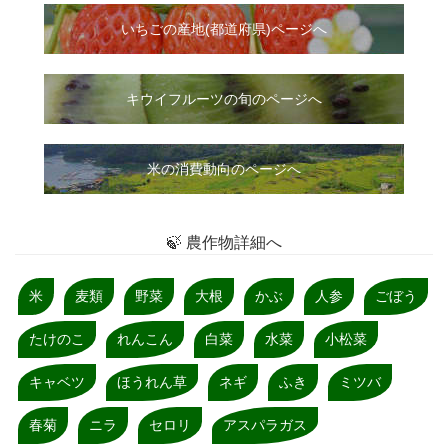
いちご
の
産地(都道府県)ページへ
キウイフルーツの旬のページへ
米の消費動向のページへ
🍃 農作物詳細へ
米
麦類
野菜
大根
かぶ
人参
ごぼう
たけのこ
れんこん
白菜
水菜
小松菜
キャベツ
ほうれん草
ネギ
ふき
ミツバ
春菊
ニラ
セロリ
アスパラガス