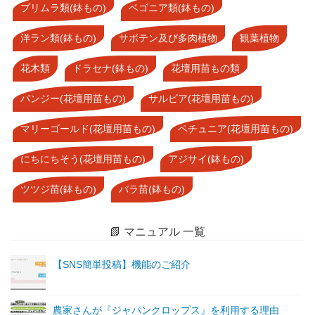
プリムラ類(鉢もの)
ベゴニア類(鉢もの)
洋ラン類(鉢もの)
サボテン及び多肉植物
観葉植物
花木類
ドラセナ(鉢もの)
花壇用苗もの類
パンジー(花壇用苗もの)
サルビア(花壇用苗もの)
マリーゴールド(花壇用苗もの)
ペチュニア(花壇用苗もの)
にちにちそう(花壇用苗もの)
アジサイ(鉢もの)
ツツジ苗(鉢もの)
バラ苗(鉢もの)
📗 マニュアル 一覧
【SNS簡単投稿】機能のご紹介
農家さんが『ジャパンクロップス』を利用する理由