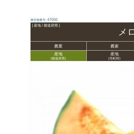
47000
農作物番号:
[ 産地 / 都道府県 ]
メ
農業
農家
産地
産地
(都道府県)
(市町村)