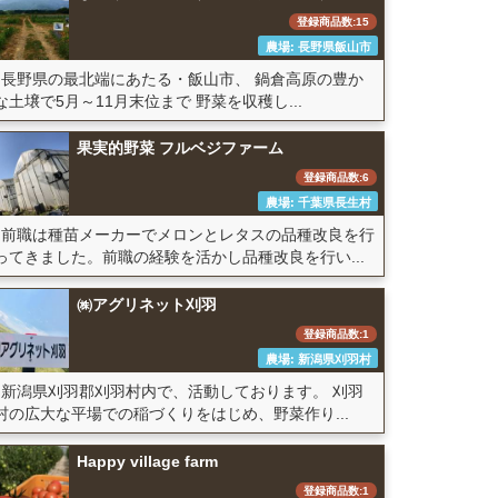
登録商品数:15
農場: 長野県飯山市
長野県の最北端にあたる・飯山市、 鍋倉高原の豊か
な土壌で5月～11月末位まで 野菜を収穫し...
果実的野菜 フルベジファーム
登録商品数:6
農場: 千葉県長生村
前職は種苗メーカーでメロンとレタスの品種改良を行
ってきました。前職の経験を活かし品種改良を行い...
㈱アグリネット刈羽
登録商品数:1
農場: 新潟県刈羽村
新潟県刈羽郡刈羽村内で、活動しております。 刈羽
村の広大な平場での稲づくりをはじめ、野菜作り...
Happy village farm
登録商品数:1