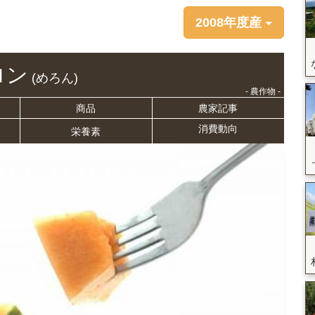
2008年度産
ロン
(めろん)
- 農作物 -
商品
農家記事
消費動向
栄養
素