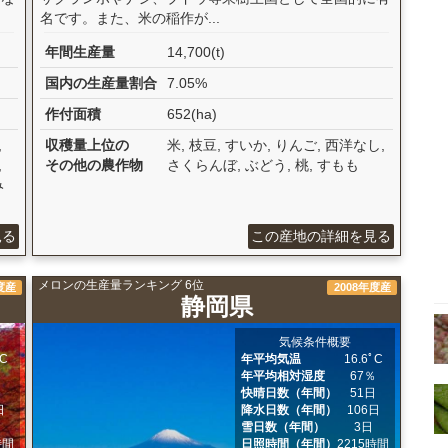
名です。また、米の稲作が...
年間生産量
14,700(t)
国内の生産量割合
7.05%
作付面積
652(ha)
,
収穫量上位の
米, 枝豆, すいか, りんご, 西洋なし,
,
その他の農作物
さくらんぼ, ぶどう, 桃, すもも
み
見る
この産地の詳細を見る
メロンの生産量ランキング 6位
度産
2008年度産
静岡県
気候条件概要
ﾟC
年平均気温
16.6ﾟC
％
年平均相対湿度
67％
日
快晴日数（年間）
51日
日
降水日数（年間）
106日
日
雪日数（年間）
3日
時間
日照時間（年間）
2215時間