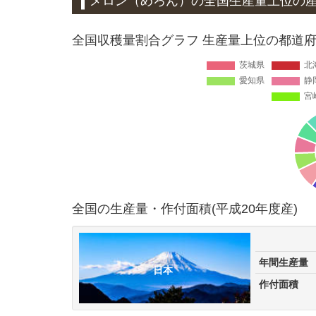
メロン（めろん）
の全国生産量上位の
全国収穫量割合グラフ 生産量上位の都道府県
全国の生産量・作付面積(平成20年度産)
年間生産量
日本
作付面積