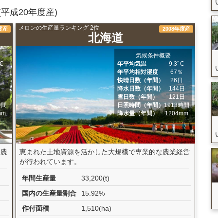
平成20年度産)
メロンの生産量ランキング 2位
度産
2008年度産
北海道
気候条件概要
ﾟC
年平均気温
9.3ﾟC
％
年平均相対湿度
67％
日
快晴日数（年間）
26日
日
降水日数（年間）
144日
日
雪日数（年間）
121日
時間
日照時間（年間）
1913時間
mm
降水量（年間）
1204mm
「農
恵まれた土地資源を活かした大規模で専業的な農業経営
が行われています。
年間生産量
33,200(t)
国内の生産量割合
15.92%
作付面積
1,510(ha)