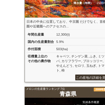
降水量（年間）
1506
日本の中央に位置しており、中京圏 だけでなく、首
圏や近畿圏へのアクセスの...
年間生産量
12,300(t)
国内の生産量割合
5.9%
作付面積
503(ha)
収穫量上位の
キャベツ, チンゲン菜, ふき, ミツ
その他の農作物
バ, カリフラワー, ブロッコリー,
やえんどう, セロリ, 玉ねぎ, トマ
ト, 柿
この産地の詳細を
メロンの生産量ランキング 7位
2008年
青森県
気候条件概要