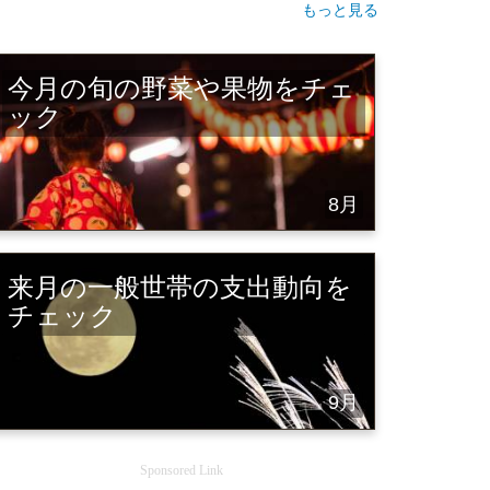
もっと見る
今月の旬の野菜や果物をチェ
ック
8月
来月の一般世帯の支出動向を
チェック
9月
Sponsored Link