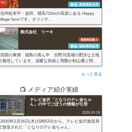
農場: 長野県松本市
信州松本平・波田、標高720mの高原にある Happy
village farmです。オリジナ...
株式会社 リーキ
登録商品数:1
農場: 徳島県阿波市
四国の東側 徳島の真ん中 吉野川流域の肥沃な土地
で栽培しています。温暖な気候と周囲が剣山麓と阿...
もっと見る
📺 メディア紹介実績
テレビ金沢「となりのテレ金ちゃ
ん」の中でごぼうの情報が引用
2020.03.19
2020年2月26日(木)15時53分から、テレビ金沢放送局
で放送された「となりのテレ金ちゃん...