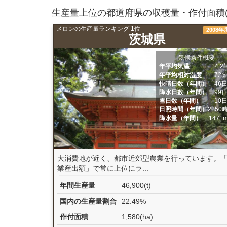
生産量上位の都道府県の収穫量・作付面積(
メロンの生産量ランキング 1位
2008年
茨城県
気候条件概要
年平均気温
14.2
年平均相対湿度
72
快晴日数（年間）
46
降水日数（年間）
99
雪日数（年間）
10
日照時間（年間）
2250
降水量（年間）
1471
大消費地が近く、都市近郊型農業を行っています。
業産出額」で常に上位にラ...
年間生産量
46,900(t)
国内の生産量割合
22.49%
作付面積
1,580(ha)