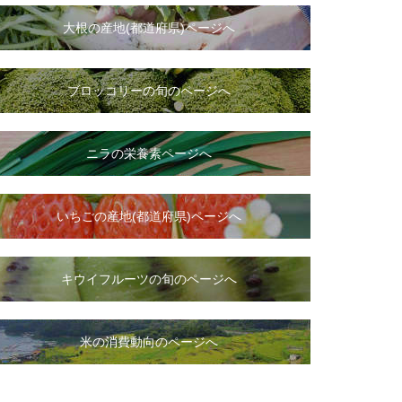
大根
の
産地(都道府県)ページへ
ブロッコリーの旬のページへ
ニラ
の
栄養素ページへ
いちご
の
産地(都道府県)ページへ
キウイフルーツの旬のページへ
米の消費動向のページへ