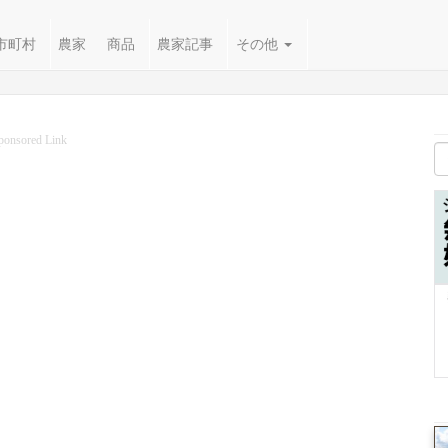
市町村
農家
商品
農家記事
その他
ponsored Link