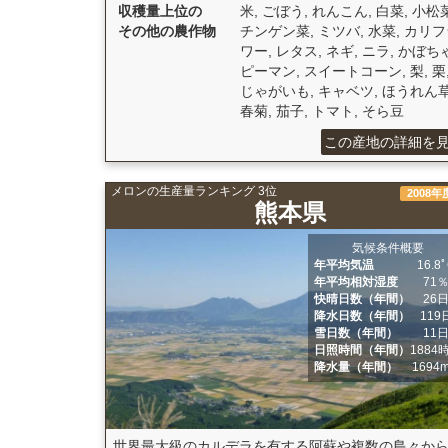
収穫量上位の
米, ごぼう, れんこん, 白菜, 小松菜
その他の農作物
チンゲン菜, ミツバ, 水菜, カリ
ワー, レタス, ネギ, ニラ, かぼちゃ
ピーマン, スイートコーン, 梨, 栗
じゃがいも, キャベツ, ほうれん草
春菊, 茄子, トマト, そら豆
この産地の詳細を
メロンの生産量ランキング 3位
2008年
熊本県
気候条件概要
年平均気温
16.8
年平均相対湿度
71
快晴日数（年間）
26
降水日数（年間）
119
雪日数（年間）
11
日照時間（年間）
1884
降水量（年間）
1694
世界最大級のカルデラを有する阿蘇や複数の島々か