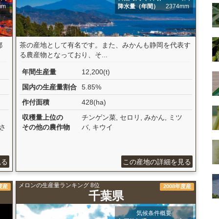
mm
降水量（年間）
2374mm
都
茶の産地として有名です。また、みかんも静岡を代表す
る農産物となっており、そ...
年間生産量
12,200(t)
国内の生産量割合
5.85%
作付面積
428(ha)
収穫量上位の
チンゲン菜, セロリ, みかん, ミツ
 さ
その他の農作物
バ, キウイ
見る
この産地の詳細を見る
メロンの生産量ランキング 8位
度産
2008年度産
千葉県
気候条件概要