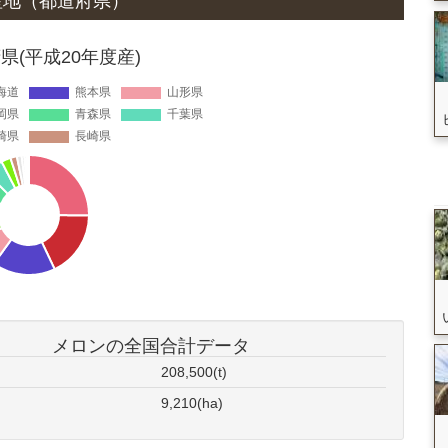
産地
（都道府県）
(平成20年度産)
メロンの全国合計データ
208,500(t)
9,210(ha)