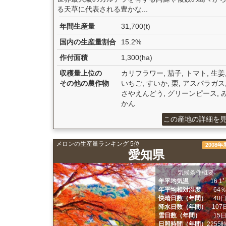
る天草に代表される豊かな...
年間生産量
31,700(t)
国内の生産量割合
15.2%
作付面積
1,300(ha)
収穫量上位の
カリフラワー, 茄子, トマト, 生姜
その他の農作物
いちご, すいか, 栗, アスパラガス
さやえんどう, グリーンピース, 
かん
この産地の詳細を
メロンの生産量ランキング 5位
2008年
愛知県
気候条件概要
年平均気温
16.1
年平均相対湿度
64
快晴日数（年間）
40
降水日数（年間）
107
雪日数（年間）
15
日照時間（年間）
2255