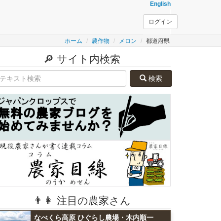
English
ログイン
ホーム
農作物
メロン
都道府県
🔎 サイト内検索
検索
👨👩 注目の農家さん
なべくら高原 ひぐらし農場・木内順一