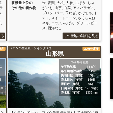
,
収穫量上位の
米, 麦類, 大根, 人参, ごぼう, じゃ
フラ
その他の農作物
がいも, 山芋, 白菜, アスパラガス,
,
ブロッコリー, 玉ねぎ, かぼちゃ, ト
,
マト, スイートコーン, さくらんぼ,
,
ネギ, ニラ, いんげん, グリーンピー
ス, 西洋なし
見る
この産地の詳細を見る
メロンの生産量ランキング 4位
度産
2008年度産
山形県
気候条件概要
ﾟC
年平均気温
11.8ﾟC
％
年平均相対湿度
73％
日
快晴日数（年間）
15日
日
降水日数（年間）
146日
日
雪日数（年間）
96日
時間
日照時間（年間）
1737時間
mm
降水量（年間）
1337mm
らな
サクランボやナシ、ブドウ等果樹王国として全国的に有