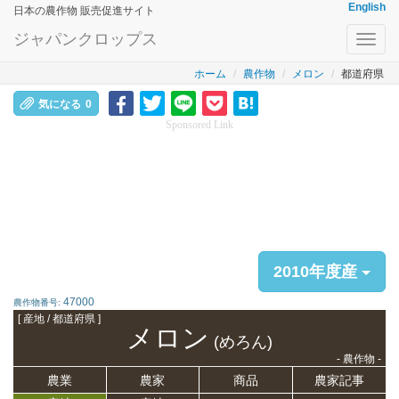
English
日本の農作物 販売促進サイト
ジャパンクロップス
Toggl
navig
ホーム
農作物
メロン
都道府県
気になる
0
Sponsored Link
2010年度産
47000
農作物番号:
[ 産地 / 都道府県 ]
メロン
(めろん)
- 農作物 -
農業
農家
商品
農家記事