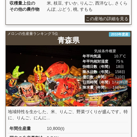
収穫量上位の
米, 枝豆, すいか, りんご, 西洋なし, さくら
その他の農作物
んぼ, ぶどう, 桃, すもも
この産地の詳細を見る
メロンの生産量ランキング 5位
2010年度産
青森県
気候条件概要
年平均気温
10.7ﾟC
年平均相対湿度
75％
快晴日数（年間）
18日
降水日数（年間）
158日
雪日数（年間）
110日
日照時間（年間）
1735時間
降水量（年間）
1484mm
地域特性を生かした、米、りんご、野菜づくりが盛んです。特
に、りんご、にんに...
年間生産量
10,800(t)