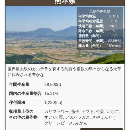
熊本県
気候条件概要
年平均気温
16.8ﾟC
年平均相対湿度
71％
快晴日数（年間）
26日
降水日数（年間）
119日
雪日数（年間）
11日
日照時間（年間）
1884時間
降水量（年間）
1694mm
世界最大級のカルデラを有する阿蘇や複数の島々からなる天草
に代表される豊かな...
年間生産量
28,800(t)
国内の生産量割合
15.31%
作付面積
1,230(ha)
収穫量上位の
カリフラワー, 茄子, トマト, 生姜, いちご,
その他の農作物
すいか, 栗, アスパラガス, さやえんどう,
グリーンピース, みかん