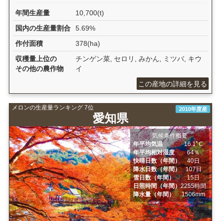
年間生産量
10,700(t)
国内の生産量割合
5.69%
作付面積
378(ha)
収穫量上位の
チンゲン菜, セロリ, みかん, ミツバ, キウ
その他の農作物
イ
この産地の詳細を見る
メロンの生産量ランキング 7位
2010年度産
愛知県
気候条件概要
年平均気温
16.1ﾟC
年平均相対湿度
64％
快晴日数（年間）
40日
降水日数（年間）
107日
雪日数（年間）
15日
日照時間（年間）
2255時間
降水量（年間）
1506mm