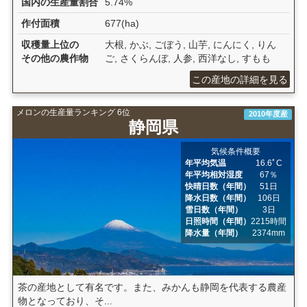
国内の生産量割合
5.74%
作付面積
677(ha)
収穫量上位の
大根, かぶ, ごぼう, 山芋, にんにく, りん
その他の農作物
ご, さくらんぼ, 人参, 西洋なし, すもも
この産地の詳細を見る
メロンの生産量ランキング 6位
2010年度産
静岡県
気候条件概要
年平均気温
16.6ﾟC
年平均相対湿度
67％
快晴日数（年間）
51日
降水日数（年間）
106日
雪日数（年間）
3日
日照時間（年間）
2215時間
降水量（年間）
2374mm
茶の産地として有名です。また、みかんも静岡を代表する農産
物となっており、そ...