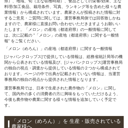
県）、地域、旬（主な収穫時期）、食品としての栄養/効果、主な
料理/加工食品、栽培条件、写真、ランキング等を含めた様々な農
業情報）から構成されています。農家さんが投稿された情報に対
するご意見・ご質問に関しては、運営事務局側では回答致しかね
ますので、農家様に直接お問い合わせいただきますようお願いい
たします。「メロン」の産地（都道府県）の一般情報に関して
は、次に記載の "「メロン」の産地（都道府県）に関する一般情
報" をご覧ください。
「メロン（めろん）」
の
産地（都道府県）に関する一般
情報
[ジャパンクロップス]で提供している情報は、総務省統計局等の機
関から公表されている情報及び、[ジャパンクロップス]運営事務局
の独自の視点・調査から提供している情報の２つから構成されて
おります。ページの中で出典が記載されていない情報は、当運営
事務局の独自の視点から提供された情報となります。
運営事務局では、日本で生産された農作物の「メロン」に関し
て、国内外の多くの消費者の方に興味をもっていただけるよう、
今後も農作物や農業に関する様々な情報を追加していく予定で
す。
「メロン（めろん）」
を 生産・販売されている
農家様へ