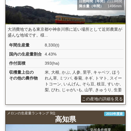
日照時間（年間）
2113時間
降水量（年間）
1496mm
大消費地である東京都や神奈川県に近い場所として近郊農業が
盛んな地域です。様...
年間生産量
8,330(t)
国内の生産量割合
4.43%
作付面積
393(ha)
収穫量上位の
米, 大根, かぶ, 人参, 里芋, キャベツ, ほう
その他の農作物
れん草, ミツバ, 春菊, ネギ, トマト, スイー
トコーン, いんげん, そら豆, 枝豆, すいか,
梨, びわ, じゃがいも, 山芋, きゅうり, 生姜
この産地の詳細を見る
メロンの生産量ランキング 9位
2010年度産
高知県
気候条件概要