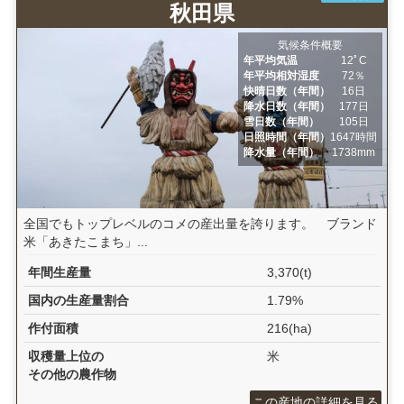
秋田県
気候条件概要
年平均気温
12ﾟC
年平均相対湿度
72％
快晴日数（年間）
16日
降水日数（年間）
177日
雪日数（年間）
105日
日照時間（年間）
1647時間
降水量（年間）
1738mm
全国でもトップレベルのコメの産出量を誇ります。 ブランド
米「あきたこまち」...
年間生産量
3,370(t)
国内の生産量割合
1.79%
作付面積
216(ha)
収穫量上位の
米
その他の農作物
この産地の詳細を見る