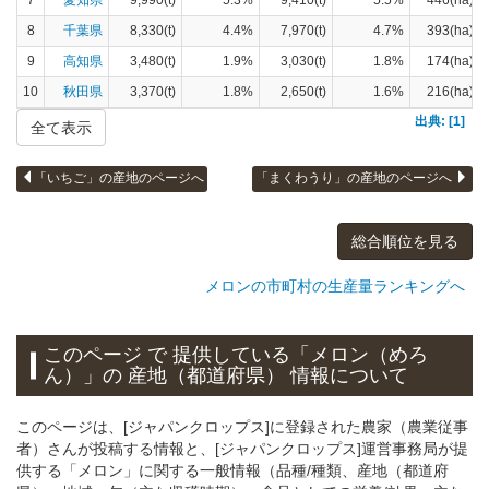
7
愛知県
9,990(t)
5.3%
9,410(t)
5.5%
446(ha)
8
千葉県
8,330(t)
4.4%
7,970(t)
4.7%
393(ha)
9
高知県
3,480(t)
1.9%
3,030(t)
1.8%
174(ha)
10
秋田県
3,370(t)
1.8%
2,650(t)
1.6%
216(ha)
出典: [1]
全て表示
「いちご」の産地のページへ
「まくわうり」の産地のページへ
総合順位を見る
メロンの市町村の生産量ランキングへ
このページ で 提供している「メロン（めろ
ん）」
の 産地（都道府県） 情報について
このページは、[ジャパンクロップス]に登録された農家（農業従事
者）さんが投稿する情報と、[ジャパンクロップス]運営事務局が提
供する「メロン」に関する一般情報（品種/種類、産地（都道府