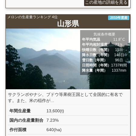
この産地の詳細を見る
メロンの生産量ランキング 4位
2010年度産
山形県
気候条件概要
年平均気温
11.8ﾟC
年平均相対湿度
73％
快晴日数（年間）
15日
降水日数（年間）
146日
雪日数（年間）
96日
日照時間（年間）
1737時間
降水量（年間）
1337mm
サクランボやナシ、ブドウ等果樹王国として全国的に有名で
す。また、米の稲作が...
年間生産量
13,600(t)
国内の生産量割合
7.23%
作付面積
640(ha)