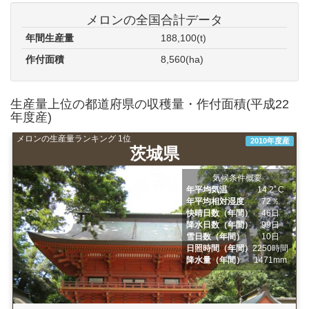
メロンの全国合計データ
年間生産量
188,100(t)
作付面積
8,560(ha)
生産量上位の都道府県の収穫量・作付面積(平成22
年度産)
メロンの生産量ランキング 1位
2010年度産
茨城県
気候条件概要
年平均気温
14.2ﾟC
年平均相対湿度
72％
快晴日数（年間）
46日
降水日数（年間）
99日
雪日数（年間）
10日
日照時間（年間）
2250時間
降水量（年間）
1471mm