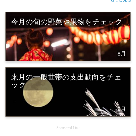
今月の旬の野菜や果物をチェック
8月
来月の一般世帯の支出動向をチェ
ック
9月
Sponsored Link