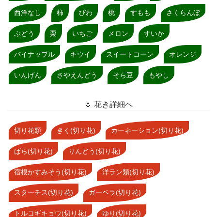
西洋なし
柿
びわ
桃
すもも
さくらんぼ
ぶどう
栗
いちご
メロン
すいか
パイナップル
キウイ
スイートコーン
オレンジ
いんげん
さやえんどう
そら豆
もやし
🌷 花き詳細へ
切り花類
きく(切り花)
カーネーション(切り花)
ばら(切り花)
りんどう(切り花)
宿根かすみそう(切り花)
洋ラン類(切り花)
スターチス(切り花)
ガーベラ(切り花)
トルコギキョウ(切り花)
ゆり(切り花)