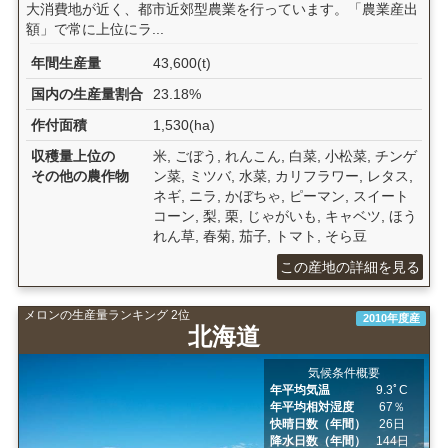
大消費地が近く、都市近郊型農業を行っています。「農業産出
額」で常に上位にラ...
年間生産量
43,600(t)
国内の生産量割合
23.18%
作付面積
1,530(ha)
収穫量上位の
米, ごぼう, れんこん, 白菜, 小松菜, チンゲ
その他の農作物
ン菜, ミツバ, 水菜, カリフラワー, レタス,
ネギ, ニラ, かぼちゃ, ピーマン, スイート
コーン, 梨, 栗, じゃがいも, キャベツ, ほう
れん草, 春菊, 茄子, トマト, そら豆
この産地の詳細を見る
メロンの生産量ランキング 2位
2010年度産
北海道
気候条件概要
年平均気温
9.3ﾟC
年平均相対湿度
67％
快晴日数（年間）
26日
降水日数（年間）
144日