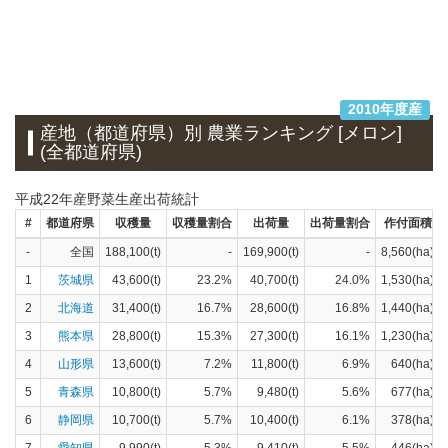
2010年度産
産地（都道府県）別 農業ランキング [メロン]
(全都道府県)
平成22年産野菜生産出荷統計
#
都道府県
収穫量
収穫量割合
出荷量
出荷量割合
作付面積
-
全国
188,100(t)
-
169,900(t)
-
8,560(ha)
1
茨城県
43,600(t)
23.2%
40,700(t)
24.0%
1,530(ha)
2
北海道
31,400(t)
16.7%
28,600(t)
16.8%
1,440(ha)
3
熊本県
28,800(t)
15.3%
27,300(t)
16.1%
1,230(ha)
4
山形県
13,600(t)
7.2%
11,800(t)
6.9%
640(ha)
5
青森県
10,800(t)
5.7%
9,480(t)
5.6%
677(ha)
6
静岡県
10,700(t)
5.7%
10,400(t)
6.1%
378(ha)