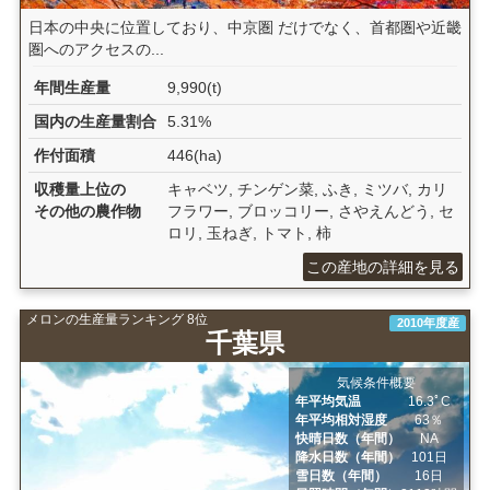
日本の中央に位置しており、中京圏 だけでなく、首都圏や近畿
圏へのアクセスの...
年間生産量
9,990(t)
国内の生産量割合
5.31%
作付面積
446(ha)
収穫量上位の
キャベツ, チンゲン菜, ふき, ミツバ, カリ
その他の農作物
フラワー, ブロッコリー, さやえんどう, セ
ロリ, 玉ねぎ, トマト, 柿
この産地の詳細を見る
メロンの生産量ランキング 8位
2010年度産
千葉県
気候条件概要
年平均気温
16.3ﾟC
年平均相対湿度
63％
快晴日数（年間）
NA
降水日数（年間）
101日
雪日数（年間）
16日