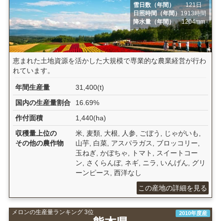
雪日数（年間）
121日
日照時間（年間）
1913時間
降水量（年間）
1204mm
恵まれた土地資源を活かした大規模で専業的な農業経営が行わ
れています。
年間生産量
31,400(t)
国内の生産量割合
16.69%
作付面積
1,440(ha)
収穫量上位の
米, 麦類, 大根, 人参, ごぼう, じゃがいも,
その他の農作物
山芋, 白菜, アスパラガス, ブロッコリー,
玉ねぎ, かぼちゃ, トマト, スイートコー
ン, さくらんぼ, ネギ, ニラ, いんげん, グリ
ーンピース, 西洋なし
この産地の詳細を見る
メロンの生産量ランキング 3位
2010年度産