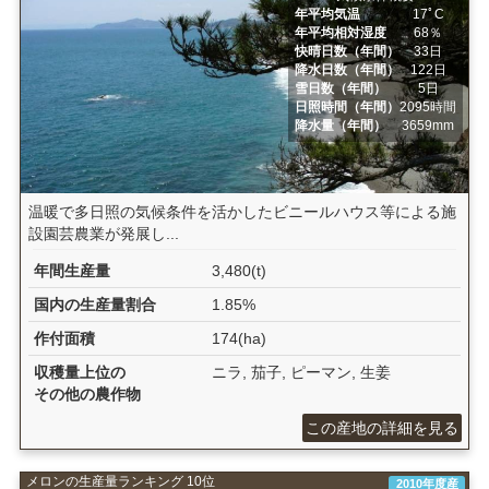
年平均気温
17ﾟC
年平均相対湿度
68％
快晴日数（年間）
33日
降水日数（年間）
122日
雪日数（年間）
5日
日照時間（年間）
2095時間
降水量（年間）
3659mm
温暖で多日照の気候条件を活かしたビニールハウス等による施
設園芸農業が発展し...
年間生産量
3,480(t)
国内の生産量割合
1.85%
作付面積
174(ha)
収穫量上位の
ニラ, 茄子, ピーマン, 生姜
その他の農作物
この産地の詳細を見る
メロンの生産量ランキング 10位
2010年度産