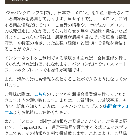
[ジャパンクロップス]では、日本で「メロン」を生産・販売されて
いる農家様を募集しております。当サイトでは、「メロン」に関
する商品情報だけでなく、ご自身の情報や、その他の「メロン」
の販売促進につながるようなお知らせを無料で登録・発信いただ
けます。これらの情報は、農家様が農業を営んでいる産地（都道
府県）や特定の地域、また品種（種類）と紐づけて情報を発信す
ることができます。
インターネットをご利用できる環境さえあれば、会員登録を行っ
ていただければお使いになれます。パソコンだけでなくスマート
フォンやタブレットでも操作が可能です。
また、海外向けにも情報を発信することができるようになってお
ります。
ご興味の際は、
こちら
のリンクから新規会員登録を行っていただ
きますようお願い致します。または、ご質問や、ご確認事項、も
う少し詳細を知りたい方は、[ジャパンクロップス]の
お問合せフォ
ーム
よりお気軽にご連絡ください。
また、「メロン」に関する情報をご登録いただくと、ご希望に応
じて、「JapanCROPs」運営事務局で運営する公式フェイスブッ
ク上でも、その情報を無料で投稿致します。これにより、ご登録