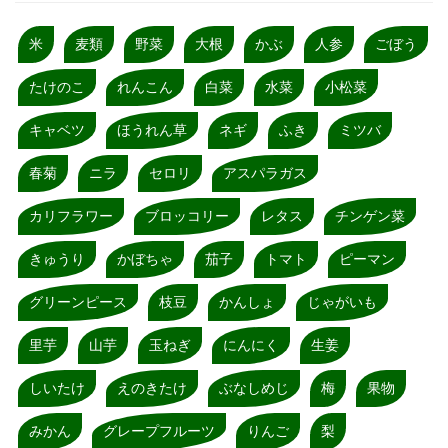
米
麦類
野菜
大根
かぶ
人参
ごぼう
たけのこ
れんこん
白菜
水菜
小松菜
キャベツ
ほうれん草
ネギ
ふき
ミツバ
春菊
ニラ
セロリ
アスパラガス
カリフラワー
ブロッコリー
レタス
チンゲン菜
きゅうり
かぼちゃ
茄子
トマト
ピーマン
グリーンピース
枝豆
かんしょ
じゃがいも
里芋
山芋
玉ねぎ
にんにく
生姜
しいたけ
えのきたけ
ぶなしめじ
梅
果物
みかん
グレープフルーツ
りんご
梨