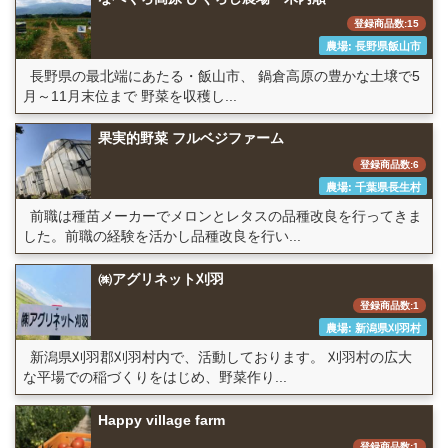
登録商品数:15
農場: 長野県飯山市
長野県の最北端にあたる・飯山市、 鍋倉高原の豊かな土壌で5
月～11月末位まで 野菜を収穫し...
果実的野菜 フルベジファーム
登録商品数:6
農場: 千葉県長生村
前職は種苗メーカーでメロンとレタスの品種改良を行ってきま
した。前職の経験を活かし品種改良を行い...
㈱アグリネット刈羽
登録商品数:1
農場: 新潟県刈羽村
新潟県刈羽郡刈羽村内で、活動しております。 刈羽村の広大
な平場での稲づくりをはじめ、野菜作り...
Happy village farm
登録商品数:1