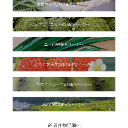
大根
の
産地(都道府県)ページへ
ブロッコリーの旬のページへ
ニラ
の
栄養素ページへ
いちご
の
産地(都道府県)ページへ
キウイフルーツの旬のページへ
米の消費動向のページへ
🍃 農作物詳細へ