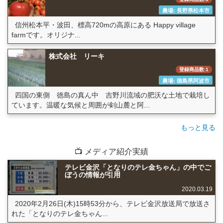
農場: 長野県松本市
信州松本平・波田、標高720mの高原にある Happy village
farmです。オリジナ...
株式会社 リーキ
登録商品数:1
農場: 徳島県阿波市
四国の東側 徳島の真ん中 吉野川流域の肥沃な土地で栽培し
ています。温暖な気候と周囲が剣山麓と阿...
もっと見る
📺 メディア紹介実績
テレビ金沢「となりのテレ金ちゃん」の中でご
ぼうの情報が引用
2020.03.19
2020年2月26日(木)15時53分から、テレビ金沢放送局で放送さ
れた「となりのテレ金ちゃん...