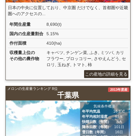
日本の中央に位置しており、中京圏 だけでなく、首都圏や近畿
圏へのアクセスの...
年間生産量
8,690(t)
国内の生産量割合
5.15%
作付面積
410(ha)
収穫量上位の
キャベツ, チンゲン菜, ふき, ミツバ, カリ
その他の農作物
フラワー, ブロッコリー, さやえんどう, セ
ロリ, 玉ねぎ, トマト, 柿
この産地の詳細を見る
メロンの生産量ランキング 8位
2013年度産
千葉県
気候条件概要
年平均気温
16.3ﾟC
年平均相対湿度
63％
快晴日数（年間）
NA
降水日数（年間）
101日
雪日数（年間）
16日