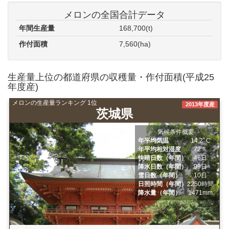
メロンの全国合計データ
年間生産量
168,700(t)
作付面積
7,560(ha)
生産量上位の都道府県の収穫量・作付面積(平成25
年度産)
メロンの生産量ランキング 1位
2013年度産
茨城県
気候条件概要
年平均気温
14.2ﾟC
年平均相対湿度
72％
快晴日数（年間）
46日
降水日数（年間）
99日
雪日数（年間）
10日
日照時間（年間）
2250時間
降水量（年間）
1471mm