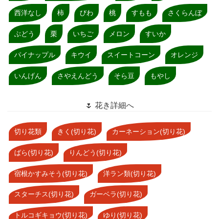
西洋なし
柿
びわ
桃
すもも
さくらんぼ
ぶどう
栗
いちご
メロン
すいか
パイナップル
キウイ
スイートコーン
オレンジ
いんげん
さやえんどう
そら豆
もやし
🌷 花き詳細へ
切り花類
きく(切り花)
カーネーション(切り花)
ばら(切り花)
りんどう(切り花)
宿根かすみそう(切り花)
洋ラン類(切り花)
スターチス(切り花)
ガーベラ(切り花)
トルコギキョウ(切り花)
ゆり(切り花)