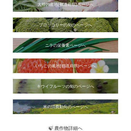
大根
の
産地(都道府県)ページへ
ブロッコリーの旬のページへ
ニラ
の
栄養素ページへ
いちご
の
産地(都道府県)ページへ
キウイフルーツの旬のページへ
米の消費動向のページへ
🍃 農作物詳細へ