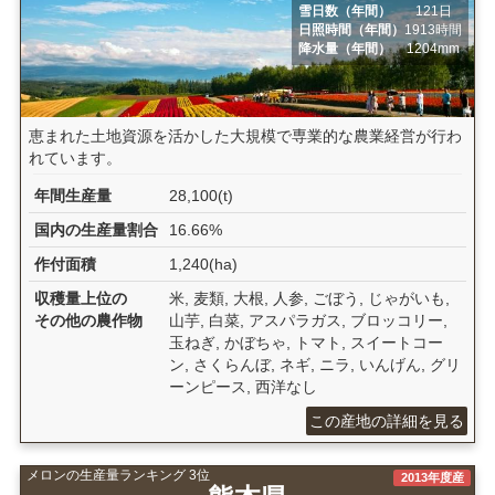
雪日数（年間）
121日
日照時間（年間）
1913時間
降水量（年間）
1204mm
恵まれた土地資源を活かした大規模で専業的な農業経営が行わ
れています。
年間生産量
28,100(t)
国内の生産量割合
16.66%
作付面積
1,240(ha)
収穫量上位の
米, 麦類, 大根, 人参, ごぼう, じゃがいも,
その他の農作物
山芋, 白菜, アスパラガス, ブロッコリー,
玉ねぎ, かぼちゃ, トマト, スイートコー
ン, さくらんぼ, ネギ, ニラ, いんげん, グリ
ーンピース, 西洋なし
この産地の詳細を見る
メロンの生産量ランキング 3位
2013年度産