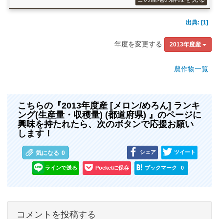
出典: [1]
年度を変更する
2013年度産
農作物一覧
こちらの『2013年度産 [メロン/めろん] ランキ
ング(生産量・収穫量) (都道府県) 』のページに
興味を持たれたら、次のボタンで応援お願い
します！
シェア
ツイート
気になる
0
ラインで送る
Pocketに保存
ブックマーク
0
コメントを投稿する