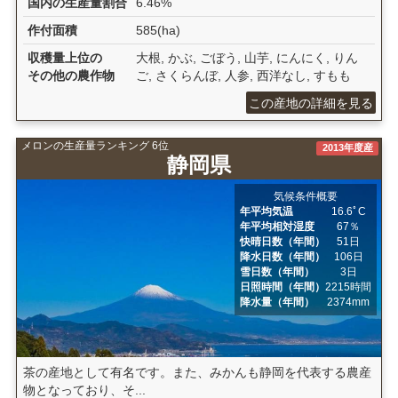
国内の生産量割合
6.46%
作付面積
585(ha)
収穫量上位の
大根, かぶ, ごぼう, 山芋, にんにく, りん
その他の農作物
ご, さくらんぼ, 人参, 西洋なし, すもも
この産地の詳細を見る
メロンの生産量ランキング 6位
2013年度産
静岡県
気候条件概要
年平均気温
16.6ﾟC
年平均相対湿度
67％
快晴日数（年間）
51日
降水日数（年間）
106日
雪日数（年間）
3日
日照時間（年間）
2215時間
降水量（年間）
2374mm
茶の産地として有名です。また、みかんも静岡を代表する農産
物となっており、そ...