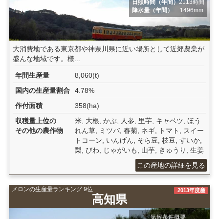
日照時間（年間）
2113時間
降水量（年間）
1496mm
大消費地である東京都や神奈川県に近い場所として近郊農業が
盛んな地域です。様...
年間生産量
8,060(t)
国内の生産量割合
4.78%
作付面積
358(ha)
収穫量上位の
米, 大根, かぶ, 人参, 里芋, キャベツ, ほう
その他の農作物
れん草, ミツバ, 春菊, ネギ, トマト, スイー
トコーン, いんげん, そら豆, 枝豆, すいか,
梨, びわ, じゃがいも, 山芋, きゅうり, 生姜
この産地の詳細を見る
メロンの生産量ランキング 9位
2013年度産
高知県
気候条件概要