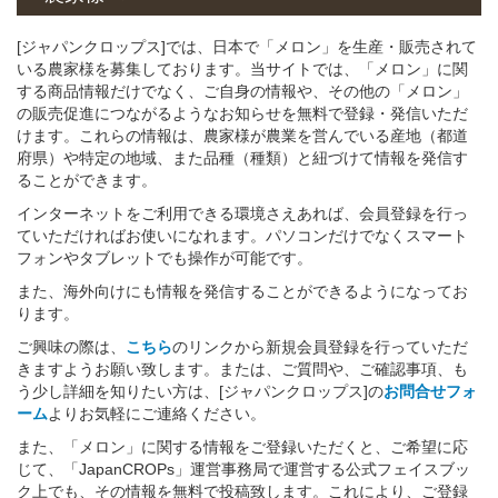
[ジャパンクロップス]では、日本で「メロン」を生産・販売されて
いる農家様を募集しております。当サイトでは、「メロン」に関
する商品情報だけでなく、ご自身の情報や、その他の「メロン」
の販売促進につながるようなお知らせを無料で登録・発信いただ
けます。これらの情報は、農家様が農業を営んでいる産地（都道
府県）や特定の地域、また品種（種類）と紐づけて情報を発信す
ることができます。
インターネットをご利用できる環境さえあれば、会員登録を行っ
ていただければお使いになれます。パソコンだけでなくスマート
フォンやタブレットでも操作が可能です。
また、海外向けにも情報を発信することができるようになってお
ります。
ご興味の際は、
こちら
のリンクから新規会員登録を行っていただ
きますようお願い致します。または、ご質問や、ご確認事項、も
う少し詳細を知りたい方は、[ジャパンクロップス]の
お問合せフォ
ーム
よりお気軽にご連絡ください。
また、「メロン」に関する情報をご登録いただくと、ご希望に応
じて、「JapanCROPs」運営事務局で運営する公式フェイスブッ
ク上でも、その情報を無料で投稿致します。これにより、ご登録