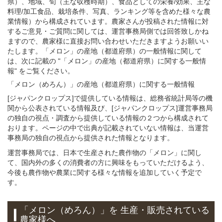
県）、地域、旬（主な収穫時期）、食品としての栄養/効果、主な
料理/加工食品、栽培条件、写真、ランキング等を含めた様々な農
業情報）から構成されています。農家さんが投稿された情報に対
するご意見・ご質問に関しては、運営事務局側では回答致しかね
ますので、農家様に直接お問い合わせいただきますようお願いい
たします。「メロン」の産地（都道府県）の一般情報に関して
は、次に記載の "「メロン」の産地（都道府県）に関する一般情
報" をご覧ください。
「メロン（めろん）」
の
産地（都道府県）に関する一般
情報
[ジャパンクロップス]で提供している情報は、総務省統計局等の機
関から公表されている情報及び、[ジャパンクロップス]運営事務局
の独自の視点・調査から提供している情報の２つから構成されて
おります。ページの中で出典が記載されていない情報は、当運営
事務局の独自の視点から提供された情報となります。
運営事務局では、日本で生産された農作物の「メロン」に関し
て、国内外の多くの消費者の方に興味をもっていただけるよう、
今後も農作物や農業に関する様々な情報を追加していく予定で
す。
「メロン（めろん）」
を 生産・販売されている
農家様へ