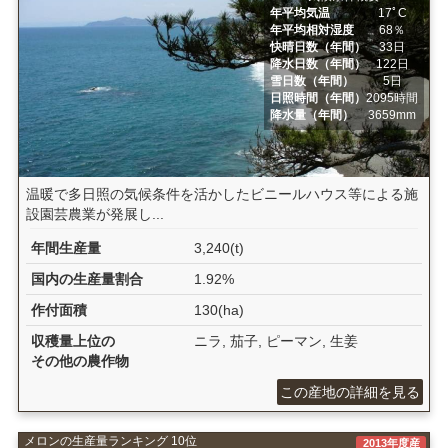
年平均気温
17ﾟC
年平均相対湿度
68％
快晴日数（年間）
33日
降水日数（年間）
122日
雪日数（年間）
5日
日照時間（年間）
2095時間
降水量（年間）
3659mm
温暖で多日照の気候条件を活かしたビニールハウス等による施
設園芸農業が発展し...
年間生産量
3,240(t)
国内の生産量割合
1.92%
作付面積
130(ha)
収穫量上位の
ニラ, 茄子, ピーマン, 生姜
その他の農作物
この産地の詳細を見る
メロンの生産量ランキング 10位
2013年度産