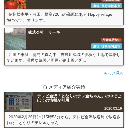
農場: 長野県松本市
信州松本平・波田、標高720mの高原にある Happy village
farmです。オリジナ...
株式会社 リーキ
登録商品数:1
農場: 徳島県阿波市
四国の東側 徳島の真ん中 吉野川流域の肥沃な土地で栽培し
ています。温暖な気候と周囲が剣山麓と阿...
もっと見る
📺 メディア紹介実績
テレビ金沢「となりのテレ金ちゃん」の中でご
ぼうの情報が引用
2020.03.19
2020年2月26日(木)15時53分から、テレビ金沢放送局で放送さ
れた「となりのテレ金ちゃん...