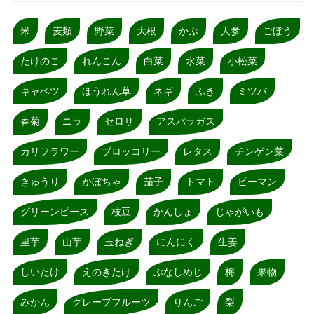
米
麦類
野菜
大根
かぶ
人参
ごぼう
たけのこ
れんこん
白菜
水菜
小松菜
キャベツ
ほうれん草
ネギ
ふき
ミツバ
春菊
ニラ
セロリ
アスパラガス
カリフラワー
ブロッコリー
レタス
チンゲン菜
きゅうり
かぼちゃ
茄子
トマト
ピーマン
グリーンピース
枝豆
かんしょ
じゃがいも
里芋
山芋
玉ねぎ
にんにく
生姜
しいたけ
えのきたけ
ぶなしめじ
梅
果物
みかん
グレープフルーツ
りんご
梨