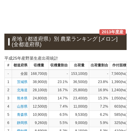
2013年度産
産地（都道府県）別 農業ランキング [メロン]
(全都道府県)
平成25年産野菜生産出荷統計
#
都道府県
収穫量
収穫量割合
出荷量
出荷量割合
作付面積
-
全国
168,700(t)
-
153,100(t)
-
7,560(ha)
1
茨城県
38,900(t)
23.1%
36,500(t)
23.8%
1,390(ha)
2
北海道
28,100(t)
16.7%
25,800(t)
16.9%
1,240(ha)
3
熊本県
24,800(t)
14.7%
23,400(t)
15.3%
1,050(ha)
4
山形県
12,500(t)
7.4%
11,000(t)
7.2%
603(ha)
5
青森県
10,900(t)
6.5%
9,530(t)
6.2%
585(ha)
6
静岡県
9,260(t)
5.5%
9,000(t)
5.9%
325(ha)