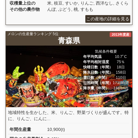
収穫量上位の
米, 枝豆, すいか, りんご, 西洋なし, さくら
その他の農作物
んぼ, ぶどう, 桃, すもも
この産地の詳細を見る
メロンの生産量ランキング 5位
2013年度産
青森県
気候条件概要
年平均気温
10.7ﾟC
年平均相対湿度
75％
快晴日数（年間）
18日
降水日数（年間）
158日
雪日数（年間）
110日
日照時間（年間）
1735時間
降水量（年間）
1484mm
地域特性を生かした、米、りんご、野菜づくりが盛んです。特
に、りんご、にんに...
年間生産量
10,900(t)