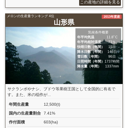
この産地の詳細を見る
メロンの生産量ランキング 4位
2013年度産
山形県
気候条件概要
年平均気温
11.8ﾟC
年平均相対湿度
73％
快晴日数（年間）
15日
降水日数（年間）
146日
雪日数（年間）
96日
日照時間（年間）
1737時間
降水量（年間）
1337mm
サクランボやナシ、ブドウ等果樹王国として全国的に有名で
す。また、米の稲作が...
年間生産量
12,500(t)
国内の生産量割合
7.41%
作付面積
603(ha)