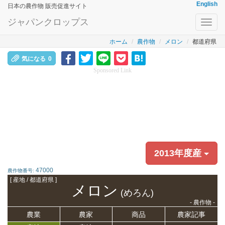
English
日本の農作物 販売促進サイト
ジャパンクロップス
Toggl
navig
ホーム
農作物
メロン
都道府県
気になる
0
Sponsored Link
2013年度産
47000
農作物番号:
[ 産地 / 都道府県 ]
メロン
(めろん)
- 農作物 -
農業
農家
商品
農家記事