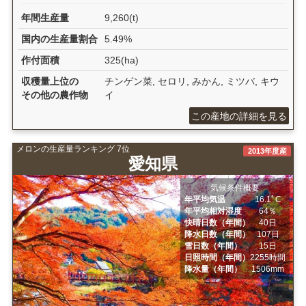
年間生産量
9,260(t)
国内の生産量割合
5.49%
作付面積
325(ha)
収穫量上位の
チンゲン菜, セロリ, みかん, ミツバ, キウ
その他の農作物
イ
この産地の詳細を見る
メロンの生産量ランキング 7位
2013年度産
愛知県
気候条件概要
年平均気温
16.1ﾟC
年平均相対湿度
64％
快晴日数（年間）
40日
降水日数（年間）
107日
雪日数（年間）
15日
日照時間（年間）
2255時間
降水量（年間）
1506mm