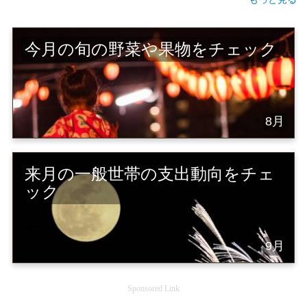
今月の旬の野菜や果物をチェック
8月
来月の一般世帯の支出動向をチェ
ック
9月
Sponsored Link