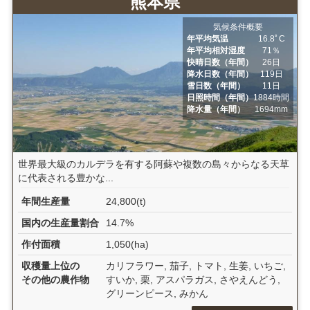
熊本県
気候条件概要
年平均気温
16.8ﾟC
年平均相対湿度
71％
快晴日数（年間）
26日
降水日数（年間）
119日
雪日数（年間）
11日
日照時間（年間）
1884時間
降水量（年間）
1694mm
世界最大級のカルデラを有する阿蘇や複数の島々からなる天草
に代表される豊かな...
年間生産量
24,800(t)
国内の生産量割合
14.7%
作付面積
1,050(ha)
収穫量上位の
カリフラワー, 茄子, トマト, 生姜, いちご,
その他の農作物
すいか, 栗, アスパラガス, さやえんどう,
グリーンピース, みかん