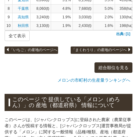
7
愛知県
8,690(t)
5.2%
8,150(t)
5.3%
410(ha)
8
千葉県
8,060(t)
4.8%
7,680(t)
5.0%
358(ha)
9
高知県
3,240(t)
1.9%
3,030(t)
2.0%
130(ha)
10
秋田県
3,130(t)
1.9%
2,430(t)
1.6%
198(ha)
出典: [1]
全て表示
「いちご」の産地のページへ
「まくわうり」の産地のページへ
総合順位を見る
メロンの市町村の生産量ランキングへ
このページ で 提供している「メロン（めろ
ん）」
の 産地（都道府県） 情報について
このページは、[ジャパンクロップス]に登録された農家（農業従事
者）さんが投稿する情報と、[ジャパンクロップス]運営事務局が提
供する「メロン」に関する一般情報（品種/種類、産地（都道府