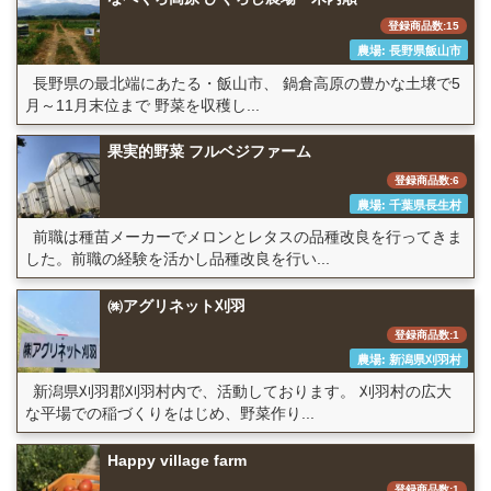
登録商品数:15
農場: 長野県飯山市
長野県の最北端にあたる・飯山市、 鍋倉高原の豊かな土壌で5
月～11月末位まで 野菜を収穫し...
果実的野菜 フルベジファーム
登録商品数:6
農場: 千葉県長生村
前職は種苗メーカーでメロンとレタスの品種改良を行ってきま
した。前職の経験を活かし品種改良を行い...
㈱アグリネット刈羽
登録商品数:1
農場: 新潟県刈羽村
新潟県刈羽郡刈羽村内で、活動しております。 刈羽村の広大
な平場での稲づくりをはじめ、野菜作り...
Happy village farm
登録商品数:1