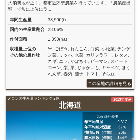
大消費地が近く、都市近郊型農業を行っています。「農業産出
額」で常に上位にラ...
年間生産量
38,900(t)
国内の生産量割合
23.06%
作付面積
1,390(ha)
収穫量上位の
米, ごぼう, れんこん, 白菜, 小松菜, チンゲ
その他の農作物
ン菜, ミツバ, 水菜, カリフラワー, レタス,
ネギ, ニラ, かぼちゃ, ピーマン, スイート
コーン, 梨, 栗, じゃがいも, キャベツ, ほう
れん草, 春菊, 茄子, トマト, そら豆
この産地の詳細を見る
メロンの生産量ランキング 2位
2013年度産
北海道
気候条件概要
年平均気温
9.3ﾟC
年平均相対湿度
67％
快晴日数（年間）
26日
降水日数（年間）
144日