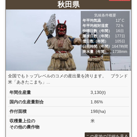
秋田県
気候条件概要
年平均気温
12ﾟC
年平均相対湿度
72％
快晴日数（年間）
16日
降水日数（年間）
177日
雪日数（年間）
105日
日照時間（年間）
1647時間
降水量（年間）
1738mm
全国でもトップレベルのコメの産出量を誇ります。 ブランド
米「あきたこまち」...
年間生産量
3,130(t)
国内の生産量割合
1.86%
作付面積
198(ha)
収穫量上位の
米
その他の農作物
この産地の詳細を見る