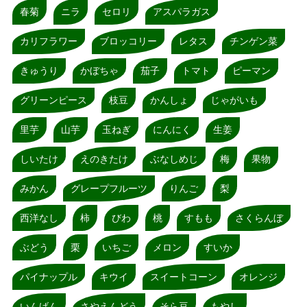
春菊
ニラ
セロリ
アスパラガス
カリフラワー
ブロッコリー
レタス
チンゲン菜
きゅうり
かぼちゃ
茄子
トマト
ピーマン
グリーンピース
枝豆
かんしょ
じゃがいも
里芋
山芋
玉ねぎ
にんにく
生姜
しいたけ
えのきたけ
ぶなしめじ
梅
果物
みかん
グレープフルーツ
りんご
梨
西洋なし
柿
びわ
桃
すもも
さくらんぼ
ぶどう
栗
いちご
メロン
すいか
パイナップル
キウイ
スイートコーン
オレンジ
いんげん
さやえんどう
そら豆
もやし