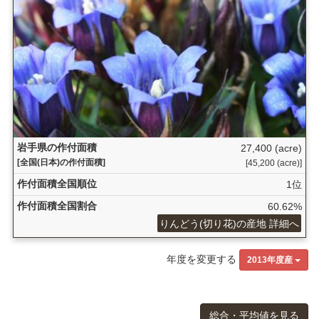
岩手県の作付面積
27,400 (acre)
[全国(日本)の作付面積]
[45,200 (acre)]
作付面積全国順位
1位
作付面積全国割合
60.62%
りんどう(切り花)の産地 詳細へ
年度を変更する
2013年度産
総合・平均値を見る