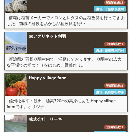
登録商品数:6
農場: 千葉県長生村
前職は種苗メーカーでメロンとレタスの品種改良を行ってきま
した。前職の経験を活かし品種改良を行い...
㈱アグリネット刈羽
登録商品数:1
農場: 新潟県刈羽村
新潟県刈羽郡刈羽村内で、活動しております。 刈羽村の広大
な平場での稲づくりをはじめ、野菜作り...
Happy village farm
登録商品数:1
農場: 長野県松本市
信州松本平・波田、標高720mの高原にある Happy village
farmです。オリジナ...
株式会社 リーキ
登録商品数:1