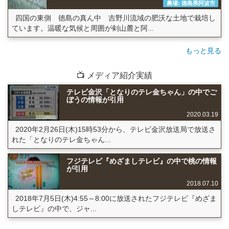
農場: 徳島県阿波市
四国の東側 徳島の真ん中 吉野川流域の肥沃な土地で栽培し
ています。温暖な気候と周囲が剣山麓と阿...
もっと見る
📺 メディア紹介実績
テレビ金沢「となりのテレ金ちゃん」の中でご
ぼうの情報が引用
2020.03.19
2020年2月26日(木)15時53分から、テレビ金沢放送局で放送さ
れた「となりのテレ金ちゃん...
フジテレビ『めざましテレビ』の中で桃の情報
が引用
2018.07.10
2018年7月5日(木)4:55～8:00に放送されたフジテレビ『めざま
しテレビ』の中で、ジャ...