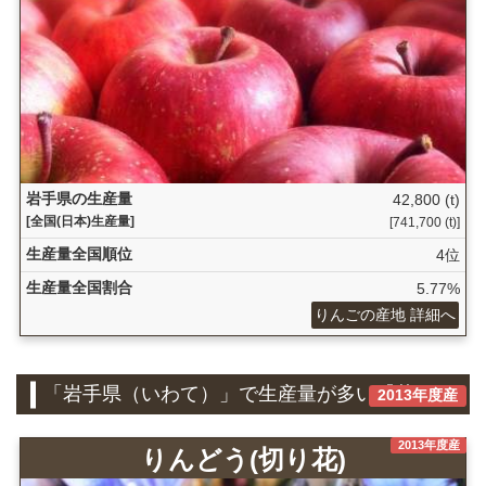
岩手県の生産量
42,800 (t)
[全国(日本)生産量]
[741,700 (t)]
生産量全国順位
4位
生産量全国割合
5.77%
りんごの産地 詳細へ
「岩手県（いわて）」で生産量が多い『花き』
2013年度産
2013年度産
りんどう(切り花)