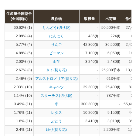
生産量全国割合
(全国順位)
農作物
収穫量
出荷量
作付
60.62% (1)
りんどう(切り花)
-
50,500千本
27,40
2.09% (4)
にんにく
436(t)
224(t)
66
5.77% (4)
りんご
42,800(t)
36,500(t)
2,420
4.89% (5)
ピーマン
7,100(t)
6,050(t)
185
2.03% (7)
山芋
3,240(t)
2,480(t)
199
2.67% (8)
きく(切り花)
-
25,900千本
13,60
2.46% (9)
アルストロメリア(切り花)
-
613千本
21
2.03% (10)
キャベツ
29,300(t)
25,400(t)
822
1.14% (10)
スターチス(切り花)
-
787千本
21
3.49% (11)
米
300,300(t)
-
55,400
1.76% (11)
レタス
10,200(t)
9,150(t)
444
1.8% (11)
ぶどう
3,410(t)
3,010(t)
354
2.4% (11)
ゆり(切り花)
-
2,200千本
1,89