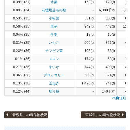
0.39% (31)
水菜
163(t)
129(t)
17
0.89% (34)
花壇用苗もの類
-
6,380千本
1,37
0.53% (35)
小松菜
561(t)
358(t)
63
0.58% (35)
里芋
942(t)
442(t)
127
0.04% (35)
生姜
18(t)
15(t)
2
0.31% (35)
いちご
506(t)
321(t)
44
0.23% (36)
チンゲン菜
108(t)
86(t)
8
0.1% (36)
メロン
174(t)
63(t)
16
0.21% (36)
すいか
744(t)
408(t)
43
0.36% (38)
ブロッコリー
500(t)
374(t)
82
0.13% (38)
玉ねぎ
1,420(t)
741(t)
67
0.12% (44)
切り枝
-
140千本
44
出典: [1]
「青森県」の農作物状況
「宮城県」の農作物状況