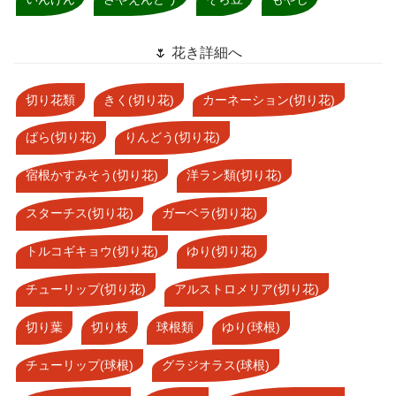
🌷 花き詳細へ
切り花類
きく(切り花)
カーネーション(切り花)
ばら(切り花)
りんどう(切り花)
宿根かすみそう(切り花)
洋ラン類(切り花)
スターチス(切り花)
ガーベラ(切り花)
トルコギキョウ(切り花)
ゆり(切り花)
チューリップ(切り花)
アルストロメリア(切り花)
切り葉
切り枝
球根類
ゆり(球根)
チューリップ(球根)
グラジオラス(球根)