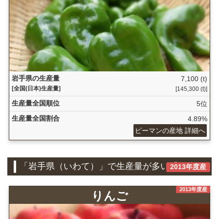
岩手県の生産量
7,100 (t)
[全国(日本)生産量]
[145,300 (t)]
生産量全国順位
5位
生産量全国割合
4.89%
ピーマンの産地 詳細へ
「岩手県（いわて）」で生産量が多い『果物』
2013年度産
2013年度産
りんご