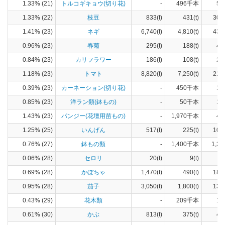
1.33% (21)
トルコギキョウ(切り花)
-
496千本
57
1.33% (22)
枝豆
833(t)
431(t)
303
1.41% (23)
ネギ
6,740(t)
4,810(t)
430
0.96% (23)
春菊
295(t)
188(t)
40
0.84% (23)
カリフラワー
186(t)
108(t)
21
1.18% (23)
トマト
8,820(t)
7,250(t)
214
0.39% (23)
カーネーション(切り花)
-
450千本
13
0.85% (23)
洋ラン類(鉢もの)
-
50千本
18
1.43% (23)
パンジー(花壇用苗もの)
-
1,970千本
42
1.25% (25)
いんげん
517(t)
225(t)
109
0.76% (27)
鉢もの類
-
1,400千本
1,36
0.06% (28)
セロリ
20(t)
9(t)
2
0.69% (28)
かぼちゃ
1,470(t)
490(t)
181
0.95% (28)
茄子
3,050(t)
1,800(t)
135
0.43% (29)
花木類
-
209千本
18
0.61% (30)
かぶ
813(t)
375(t)
47