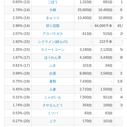
0.83% (13)
ごぼう
1,310(t)
681(t)
111
1.76% (14)
大根
25,600(t)
16,400(t)
913
2.33% (14)
きゅうり
13,400(t)
10,800(t)
260
2.96% (14)
切り花類
-
84,000千本
45,50
2.07% (15)
アスパラガス
613(t)
515(t)
269
1.92% (15)
シクラメン(鉢もの)
-
222千本
39
1.35% (15)
スイートコーン
3,190(t)
2,120(t)
563
1.67% (17)
ほうれん草
4,180(t)
3,430(t)
854
0.81% (17)
ふき
101(t)
34(t)
17
0.99% (18)
白菜
8,960(t)
3,590(t)
376
0.75% (19)
麦類
7,430(t)
-
3,930
0.45% (19)
人参
2,710(t)
1,550(t)
172
0.31% (19)
じゃがいも
7,500(t)
921(t)
401
1.74% (19)
さやえんどう
354(t)
169(t)
104
0.53% (20)
ミツバ
83(t)
63(t)
11
0.27% (20)
ニラ
170(t)
101(t)
15