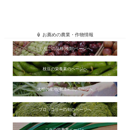
🏮 お薦めの農業・作物情報
りんごの品種(種類)ページへ
枝豆の栄養素のページへ
大根
の
産地(都道府県)ページへ
ブロッコリーの旬のページへ
ニラ
の
栄養素ページへ