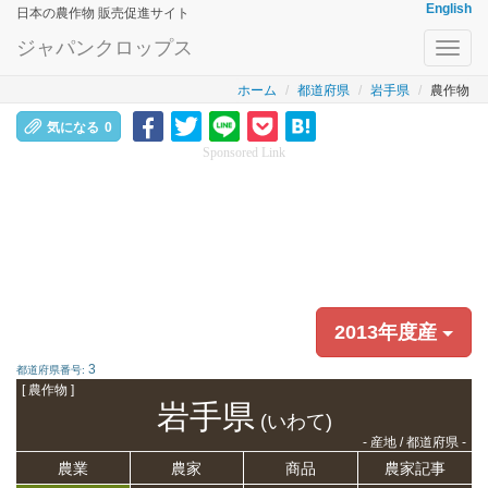
English
日本の農作物 販売促進サイト
ジャパンクロップス
Toggl
navig
ホーム
都道府県
岩手県
農作物
気になる
0
Sponsored Link
2013年度産
3
都道府県番号:
[ 農作物 ]
岩手県
(いわて)
- 産地 / 都道府県 -
農業
農家
商品
農家記事