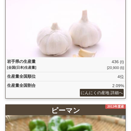
岩手県の生産量
436 (t)
[全国(日本)生産量]
[20,900 (t)]
生産量全国順位
4位
生産量全国割合
2.09%
にんにくの産地 詳細へ
2013年度産
ピーマン