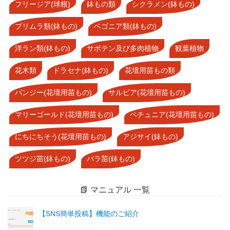
フリージア(球根)
鉢もの類
シクラメン(鉢もの)
プリムラ類(鉢もの)
ベゴニア類(鉢もの)
洋ラン類(鉢もの)
サボテン及び多肉植物
観葉植物
花木類
ドラセナ(鉢もの)
花壇用苗もの類
パンジー(花壇用苗もの)
サルビア(花壇用苗もの)
マリーゴールド(花壇用苗もの)
ペチュニア(花壇用苗もの)
にちにちそう(花壇用苗もの)
アジサイ(鉢もの)
ツツジ苗(鉢もの)
バラ苗(鉢もの)
📗 マニュアル 一覧
【SNS簡単投稿】機能のご紹介