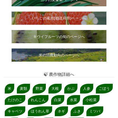
いちご
の
産地(都道府県)ページへ
キウイフルーツの旬のページへ
米の消費動向のページへ
🍃 農作物詳細へ
米
麦類
野菜
大根
かぶ
人参
ごぼう
たけのこ
れんこん
白菜
水菜
小松菜
キャベツ
ほうれん草
ネギ
ふき
ミツバ