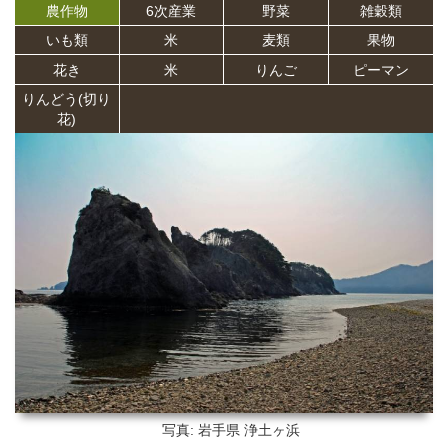
農作物
6次産業
野菜
雑穀類
いも類
米
麦類
果物
花き
米
りんご
ピーマン
りんどう(切り
花)
写真: 岩手県
浄土ヶ浜