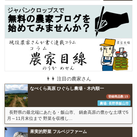
👨👩 注目の農家さん
なべくら高原 ひぐらし農場・木内順一
登録商品数:15
農場: 長野県飯山市
長野県の最北端にあたる・飯山市、 鍋倉高原の豊かな土壌で5
月～11月末位まで 野菜を収穫し...
果実的野菜 フルベジファーム