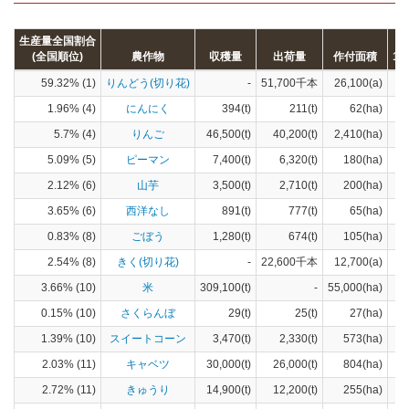
生産量全国割合
(全国順位)
農作物
収穫量
出荷量
作付面積
1
59.32% (1)
りんどう(切り花)
-
51,700千本
26,100(a)
1.96% (4)
にんにく
394(t)
211(t)
62(ha)
5.7% (4)
りんご
46,500(t)
40,200(t)
2,410(ha)
5.09% (5)
ピーマン
7,400(t)
6,320(t)
180(ha)
2.12% (6)
山芋
3,500(t)
2,710(t)
200(ha)
3.65% (6)
西洋なし
891(t)
777(t)
65(ha)
0.83% (8)
ごぼう
1,280(t)
674(t)
105(ha)
2.54% (8)
きく(切り花)
-
22,600千本
12,700(a)
3.66% (10)
米
309,100(t)
-
55,000(ha)
0.15% (10)
さくらんぼ
29(t)
25(t)
27(ha)
1.39% (10)
スイートコーン
3,470(t)
2,330(t)
573(ha)
2.03% (11)
キャベツ
30,000(t)
26,000(t)
804(ha)
2.72% (11)
きゅうり
14,900(t)
12,200(t)
255(ha)