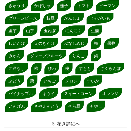
きゅうり
かぼちゃ
茄子
トマト
ピーマン
グリーンピース
枝豆
かんしょ
じゃがいも
里芋
山芋
玉ねぎ
にんにく
生姜
しいたけ
えのきたけ
ぶなしめじ
梅
果物
みかん
グレープフルーツ
りんご
梨
西洋なし
柿
びわ
桃
すもも
さくらんぼ
ぶどう
栗
いちご
メロン
すいか
パイナップル
キウイ
スイートコーン
オレンジ
いんげん
さやえんどう
そら豆
もやし
🌷 花き詳細へ