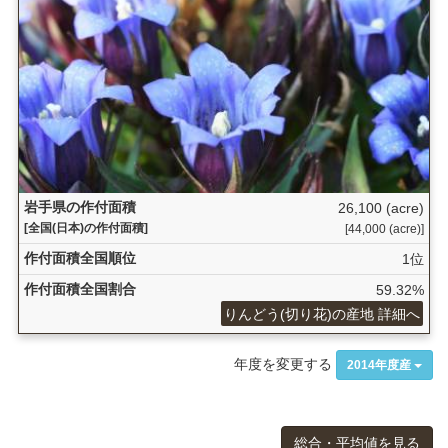
岩手県の作付面積
26,100 (acre)
[全国(日本)の作付面積]
[44,000 (acre)]
作付面積全国順位
1位
作付面積全国割合
59.32%
りんどう(切り花)の産地 詳細へ
年度を変更する
2014年度産
総合・平均値を見る