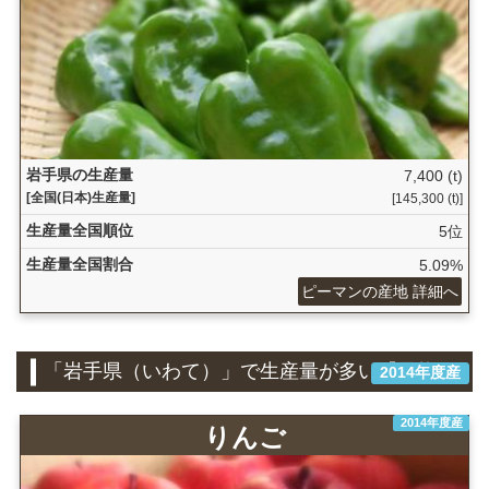
岩手県の生産量
7,400 (t)
[全国(日本)生産量]
[145,300 (t)]
生産量全国順位
5位
生産量全国割合
5.09%
ピーマンの産地 詳細へ
「岩手県（いわて）」で生産量が多い『果物』
2014年度産
2014年度産
りんご