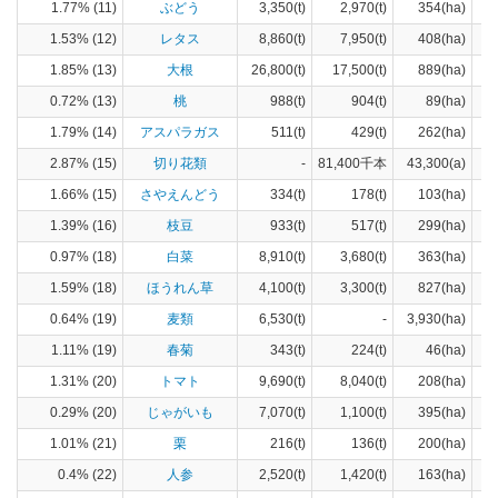
1.77% (11)
ぶどう
3,350(t)
2,970(t)
354(ha)
1.53% (12)
レタス
8,860(t)
7,950(t)
408(ha)
1.85% (13)
大根
26,800(t)
17,500(t)
889(ha)
0.72% (13)
桃
988(t)
904(t)
89(ha)
1.79% (14)
アスパラガス
511(t)
429(t)
262(ha)
2.87% (15)
切り花類
-
81,400千本
43,300(a)
1.66% (15)
さやえんどう
334(t)
178(t)
103(ha)
1.39% (16)
枝豆
933(t)
517(t)
299(ha)
0.97% (18)
白菜
8,910(t)
3,680(t)
363(ha)
1.59% (18)
ほうれん草
4,100(t)
3,300(t)
827(ha)
0.64% (19)
麦類
6,530(t)
-
3,930(ha)
1.11% (19)
春菊
343(t)
224(t)
46(ha)
1.31% (20)
トマト
9,690(t)
8,040(t)
208(ha)
0.29% (20)
じゃがいも
7,070(t)
1,100(t)
395(ha)
1.01% (21)
栗
216(t)
136(t)
200(ha)
0.4% (22)
人参
2,520(t)
1,420(t)
163(ha)