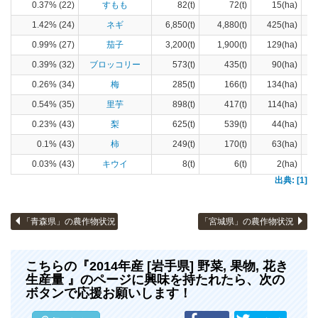
0.37% (22)
すもも
82(t)
72(t)
15(ha)
1.42% (24)
ネギ
6,850(t)
4,880(t)
425(ha)
0.99% (27)
茄子
3,200(t)
1,900(t)
129(ha)
0.39% (32)
ブロッコリー
573(t)
435(t)
90(ha)
0.26% (34)
梅
285(t)
166(t)
134(ha)
0.54% (35)
里芋
898(t)
417(t)
114(ha)
0.23% (43)
梨
625(t)
539(t)
44(ha)
0.1% (43)
柿
249(t)
170(t)
63(ha)
0.03% (43)
キウイ
8(t)
6(t)
2(ha)
出典: [1]
「青森県」の農作物状況
「宮城県」の農作物状況
こちらの『2014年産 [岩手県] 野菜, 果物, 花き
生産量 』のページに興味を持たれたら、次の
ボタンで応援お願いします！