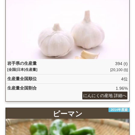
岩手県の生産量
394 (t)
[全国(日本)生産量]
[20,100 (t)]
生産量全国順位
4位
生産量全国割合
1.96%
にんにくの産地 詳細へ
2014年度産
ピーマン