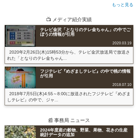
もっと見る
📺 メディア紹介実績
テレビ金沢「となりのテレ金ちゃん」の中でご
ぼうの情報が引用
2020.03.19
2020年2月26日(木)15時53分から、テレビ金沢放送局で放送さ
れた「となりのテレ金ちゃん...
フジテレビ『めざましテレビ』の中で桃の情報
が引用
2018.07.10
2018年7月5日(木)4:55～8:00に放送されたフジテレビ『めざま
しテレビ』の中で、ジャ...
📰 事務局 ニュース
2024年度産の穀物、野菜、果物、花きの生産
統計データの追加