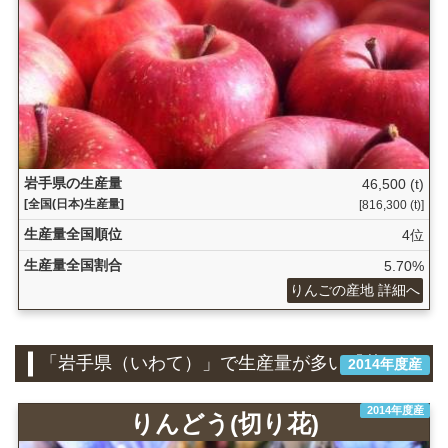
岩手県の生産量
46,500 (t)
[全国(日本)生産量]
[816,300 (t)]
生産量全国順位
4位
生産量全国割合
5.70%
りんごの産地 詳細へ
「岩手県（いわて）」で生産量が多い『花き』
2014年度産
2014年度産
りんどう(切り花)