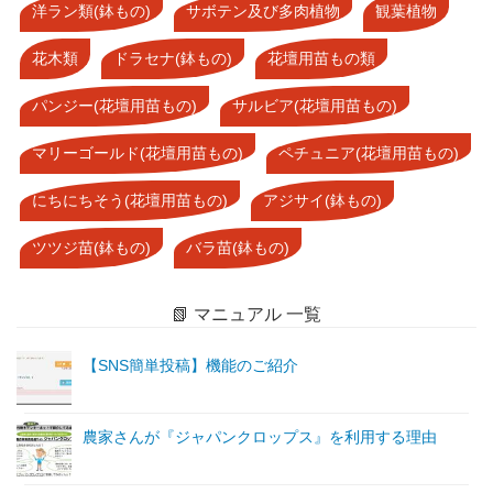
洋ラン類(鉢もの)
サボテン及び多肉植物
観葉植物
花木類
ドラセナ(鉢もの)
花壇用苗もの類
パンジー(花壇用苗もの)
サルビア(花壇用苗もの)
マリーゴールド(花壇用苗もの)
ペチュニア(花壇用苗もの)
にちにちそう(花壇用苗もの)
アジサイ(鉢もの)
ツツジ苗(鉢もの)
バラ苗(鉢もの)
📗 マニュアル 一覧
【SNS簡単投稿】機能のご紹介
農家さんが『ジャパンクロップス』を利用する理由