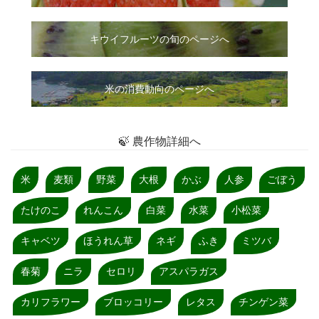
キウイフルーツの旬のページへ
米の消費動向のページへ
🍃 農作物詳細へ
米
麦類
野菜
大根
かぶ
人参
ごぼう
たけのこ
れんこん
白菜
水菜
小松菜
キャベツ
ほうれん草
ネギ
ふき
ミツバ
春菊
ニラ
セロリ
アスパラガス
カリフラワー
ブロッコリー
レタス
チンゲン菜