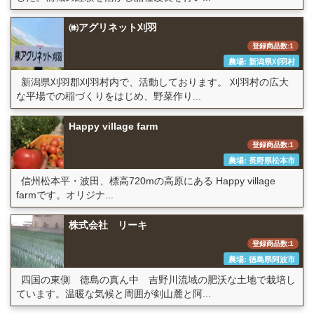
㈱アグリネット刈羽
登録商品数:1
農場: 新潟県刈羽村
新潟県刈羽郡刈羽村内で、活動しております。 刈羽村の広大
な平場での稲づくりをはじめ、野菜作り...
Happy village farm
登録商品数:1
農場: 長野県松本市
信州松本平・波田、標高720mの高原にある Happy village
farmです。オリジナ...
株式会社 リーキ
登録商品数:1
農場: 徳島県阿波市
四国の東側 徳島の真ん中 吉野川流域の肥沃な土地で栽培し
ています。温暖な気候と周囲が剣山麓と阿...