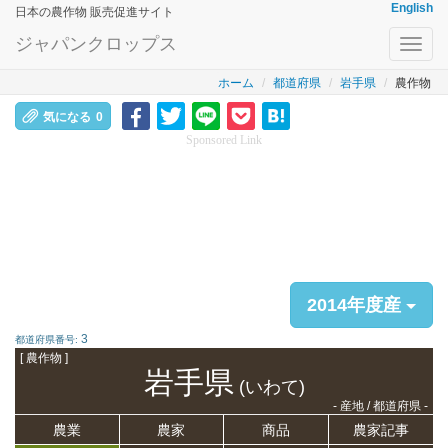
English
日本の農作物 販売促進サイト
ジャパンクロップス
Toggl
navig
ホーム
都道府県
岩手県
農作物
気になる
0
Sponsored Link
2014年度産
3
都道府県番号:
[ 農作物 ]
岩手県
(いわて)
- 産地 / 都道府県 -
農業
農家
商品
農家記事