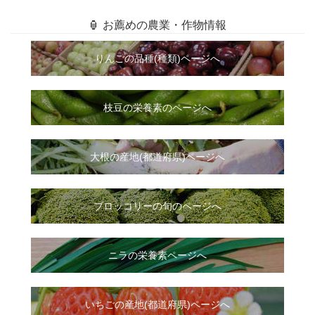
🏮 お薦めの農業・作物情報
りんごの品種(種類)ページへ
枝豆の栄養素のページへ
大根
の
産地(都道府県)ページへ
ブロッコリーの旬のページへ
ニラ
の
栄養素ページへ
いちご
の
産地(都道府県)ページへ