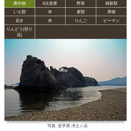
農作物
6次産業
野菜
雑穀類
いも類
米
麦類
果物
花き
米
りんご
ピーマン
りんどう(切り
花)
写真: 岩手県
浄土ヶ浜