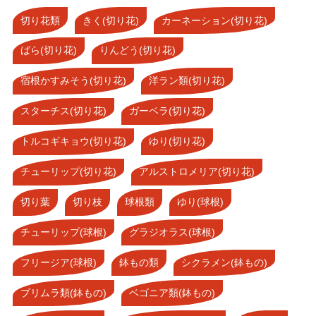
切り花類
きく(切り花)
カーネーション(切り花)
ばら(切り花)
りんどう(切り花)
宿根かすみそう(切り花)
洋ラン類(切り花)
スターチス(切り花)
ガーベラ(切り花)
トルコギキョウ(切り花)
ゆり(切り花)
チューリップ(切り花)
アルストロメリア(切り花)
切り葉
切り枝
球根類
ゆり(球根)
チューリップ(球根)
グラジオラス(球根)
フリージア(球根)
鉢もの類
シクラメン(鉢もの)
プリムラ類(鉢もの)
ベゴニア類(鉢もの)