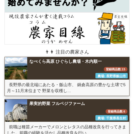
👨👩 注目の農家さん
なべくら高原 ひぐらし農場・木内順一
登録商品数:15
農場: 長野県飯山市
長野県の最北端にあたる・飯山市、 鍋倉高原の豊かな土壌で5
月～11月末位まで 野菜を収穫し...
果実的野菜 フルベジファーム
登録商品数:6
農場: 千葉県長生村
前職は種苗メーカーでメロンとレタスの品種改良を行ってきま
した。前職の経験を活かし品種改良を行い...