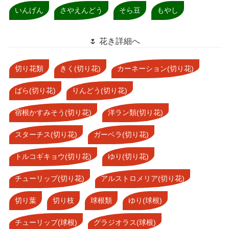
いんげん
さやえんどう
そら豆
もやし
🌷 花き詳細へ
切り花類
きく(切り花)
カーネーション(切り花)
ばら(切り花)
りんどう(切り花)
宿根かすみそう(切り花)
洋ラン類(切り花)
スターチス(切り花)
ガーベラ(切り花)
トルコギキョウ(切り花)
ゆり(切り花)
チューリップ(切り花)
アルストロメリア(切り花)
切り葉
切り枝
球根類
ゆり(球根)
チューリップ(球根)
グラジオラス(球根)