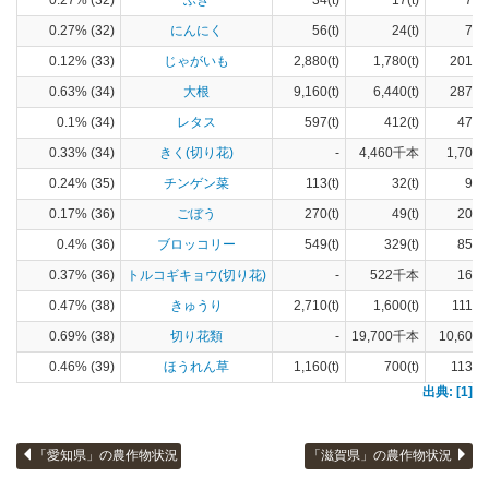
0.27% (32)
ふき
34(t)
17(t)
7(h
0.27% (32)
にんにく
56(t)
24(t)
7(h
0.12% (33)
じゃがいも
2,880(t)
1,780(t)
201(h
0.63% (34)
大根
9,160(t)
6,440(t)
287(h
0.1% (34)
レタス
597(t)
412(t)
47(h
0.33% (34)
きく(切り花)
-
4,460千本
1,700(
0.24% (35)
チンゲン菜
113(t)
32(t)
9(h
0.17% (36)
ごぼう
270(t)
49(t)
20(h
0.4% (36)
ブロッコリー
549(t)
329(t)
85(h
0.37% (36)
トルコギキョウ(切り花)
-
522千本
161(
0.47% (38)
きゅうり
2,710(t)
1,600(t)
111(h
0.69% (38)
切り花類
-
19,700千本
10,600(
0.46% (39)
ほうれん草
1,160(t)
700(t)
113(h
出典: [1]
「愛知県」の農作物状況
「滋賀県」の農作物状況