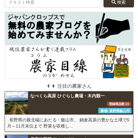
検索
👨👩 注目の農家さん
なべくら高原 ひぐらし農場・木内順一
登録商品数:15
農場: 長野県飯山市
長野県の最北端にあたる・飯山市、 鍋倉高原の豊かな土壌で5
月～11月末位まで 野菜を収穫し...