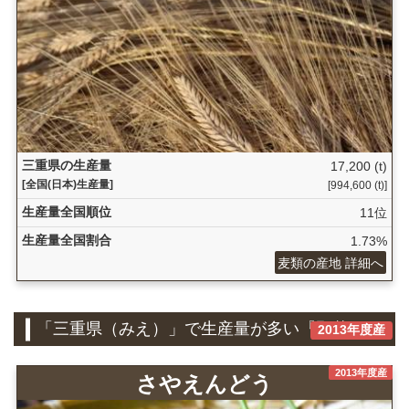
三重県の生産量
17,200 (t)
[全国(日本)生産量]
[994,600 (t)]
生産量全国順位
11位
生産量全国割合
1.73%
麦類の産地 詳細へ
「三重県（みえ）」で生産量が多い『野菜』
2013年度産
2013年度産
さやえんどう