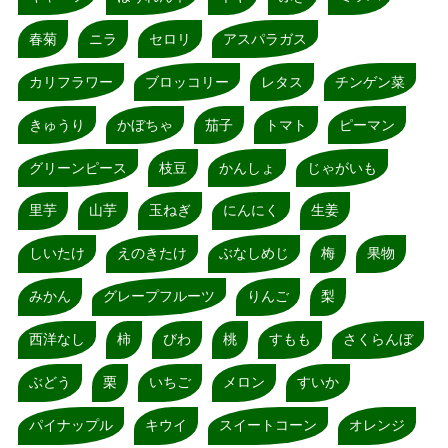
春菊
ニラ
セロリ
アスパラガス
カリフラワー
ブロッコリー
レタス
チンゲン菜
きゅうり
かぼちゃ
茄子
トマト
ピーマン
グリーンピース
枝豆
かんしょ
じゃがいも
里芋
山芋
玉ねぎ
にんにく
生姜
しいたけ
えのきたけ
ぶなしめじ
梅
果物
みかん
グレープフルーツ
りんご
梨
西洋なし
柿
びわ
桃
すもも
さくらんぼ
ぶどう
栗
いちご
メロン
すいか
パイナップル
キウイ
スイートコーン
オレンジ