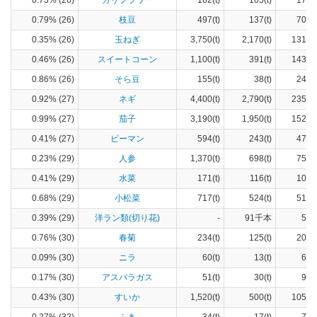
0.73% (26)
カリフラワー
162(t)
105(t)
17(h
0.79% (26)
枝豆
497(t)
137(t)
70(h
0.35% (26)
玉ねぎ
3,750(t)
2,170(t)
131(h
0.46% (26)
スイートコーン
1,100(t)
391(t)
143(h
0.86% (26)
そら豆
155(t)
38(t)
24(h
0.92% (27)
ネギ
4,400(t)
2,790(t)
235(h
0.99% (27)
茄子
3,190(t)
1,950(t)
152(h
0.41% (27)
ピーマン
594(t)
243(t)
47(h
0.23% (29)
人参
1,370(t)
698(t)
75(h
0.41% (29)
水菜
171(t)
116(t)
10(h
0.68% (29)
小松菜
717(t)
524(t)
51(h
0.39% (29)
洋ラン類(切り花)
-
91千本
59(
0.76% (30)
春菊
234(t)
125(t)
20(h
0.09% (30)
ニラ
60(t)
13(t)
6(h
0.17% (30)
アスパラガス
51(t)
30(t)
9(h
0.43% (30)
すいか
1,520(t)
500(t)
105(h