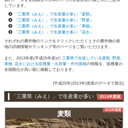
しています。
「三重県（みえ）」で生産量が多い『麦類』
「三重県（みえ）」で生産量が多い『野菜』
「三重県（みえ）」で生産量が多い『果物』
「三重県（みえ）」で生産量が多い『花き』
それぞれの農作物のリンクをクリックいただくとその農作物の産
地の詳細情報やランキング等のページをご覧いただけます。
また、2013年産(平成25年産)の
三重県で生産している麦類, 野菜,
果物, 花きにおける収穫量・出荷量・作付面積
の情報を、収穫量の
全国順位が高い順に掲載しております。
[平成25年(2013年)度産のデータで算出]
「三重県（みえ）」で生産量が多い『麦類』
2013年度産
2013年度産
麦類