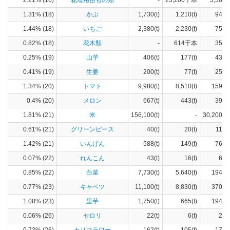
2.21% (16)
花壇用苗もの類
-
23,200千本
3,380(
1.31% (18)
かぶ
1,730(t)
1,210(t)
94(h
1.44% (18)
いちご
2,380(t)
2,230(t)
75(h
0.82% (18)
花木類
-
614千本
350(
0.25% (19)
山芋
406(t)
177(t)
43(h
0.41% (19)
生姜
200(t)
77(t)
25(h
1.34% (20)
トマト
9,980(t)
8,510(t)
159(h
0.4% (20)
メロン
667(t)
443(t)
39(h
1.81% (21)
米
156,100(t)
-
30,200(h
0.61% (21)
グリーンピース
40(t)
20(t)
11(h
1.42% (21)
いんげん
588(t)
149(t)
76(h
0.07% (22)
れんこん
43(t)
16(t)
6(h
0.85% (22)
白菜
7,730(t)
5,640(t)
194(h
0.77% (23)
キャベツ
11,100(t)
8,830(t)
370(h
1.08% (23)
里芋
1,750(t)
665(t)
194(h
0.06% (26)
セロリ
22(t)
6(t)
2(h