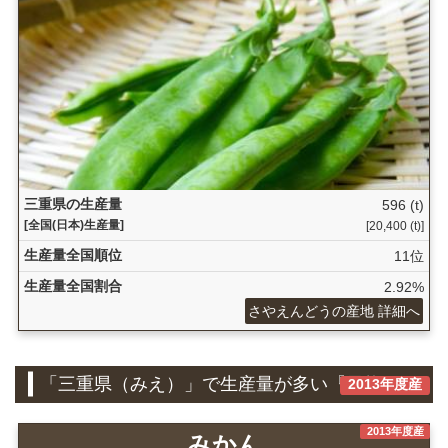
三重県の生産量
596 (t)
[全国(日本)生産量]
[20,400 (t)]
生産量全国順位
11位
生産量全国割合
2.92%
さやえんどうの産地 詳細へ
「三重県（みえ）」で生産量が多い『果物』
2013年度産
2013年度産
みかん