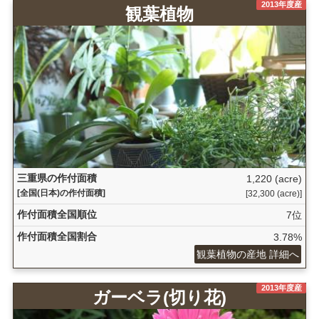
2013年度産
観葉植物
三重県の作付面積
1,220 (acre)
[全国(日本)の作付面積]
[32,300 (acre)]
作付面積全国順位
7位
作付面積全国割合
3.78%
観葉植物の産地 詳細へ
2013年度産
ガーベラ(切り花)