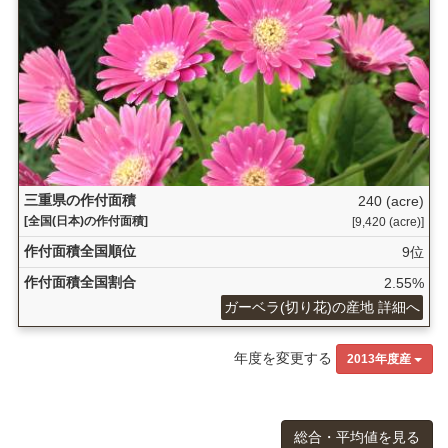
三重県の作付面積
240 (acre)
[全国(日本)の作付面積]
[9,420 (acre)]
作付面積全国順位
9位
作付面積全国割合
2.55%
ガーベラ(切り花)の産地 詳細へ
年度を変更する
2013年度産
総合・平均値を見る