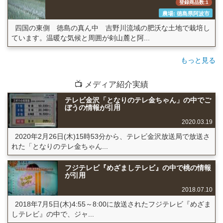
登録商品数:1
農場: 徳島県阿波市
四国の東側 徳島の真ん中 吉野川流域の肥沃な土地で栽培し
ています。温暖な気候と周囲が剣山麓と阿...
もっと見る
📺 メディア紹介実績
テレビ金沢「となりのテレ金ちゃん」の中でご
ぼうの情報が引用
2020.03.19
2020年2月26日(木)15時53分から、テレビ金沢放送局で放送さ
れた「となりのテレ金ちゃん...
フジテレビ『めざましテレビ』の中で桃の情報
が引用
2018.07.10
2018年7月5日(木)4:55～8:00に放送されたフジテレビ『めざま
しテレビ』の中で、ジャ...