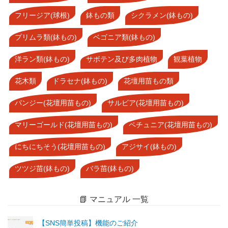
フリージア(球根)
鉢もの類
シクラメン(鉢もの)
プリムラ類(鉢もの)
ベゴニア類(鉢もの)
洋ラン類(鉢もの)
サボテン及び多肉植物
観葉植物
花木類
ドラセナ(鉢もの)
花壇用苗もの類
パンジー(花壇用苗もの)
サルビア(花壇用苗もの)
マリーゴールド(花壇用苗もの)
ペチュニア(花壇用苗もの)
にちにちそう(花壇用苗もの)
アジサイ(鉢もの)
ツツジ苗(鉢もの)
バラ苗(鉢もの)
📗 マニュアル 一覧
【SNS簡単投稿】機能のご紹介