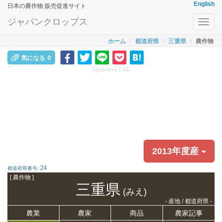
English
日本の農作物 販売促進サイト
ジャパンクロップス
Toggl
navig
ホーム
都道府県
三重県
農作物
気になる
0
Sponsored Link
2013年度産
24
都道府県番号:
[ 農作物 ]
三重県
(みえ)
- 産地 / 都道府県 -
農業
農家
商品
農家記事