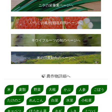
ニラ
の
栄養素ページへ
いちご
の
産地(都道府県)ページへ
キウイフルーツの旬のページへ
米の消費動向のページへ
🍃 農作物詳細へ
米
麦類
野菜
大根
かぶ
人参
ごぼう
たけのこ
れんこん
白菜
水菜
小松菜
キャベツ
ほうれん草
ネギ
ふき
ミツバ