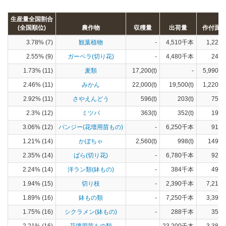
生産量全国割合
(全国順位)
農作物
収穫量
出荷量
作付面
3.78% (7)
観葉植物
-
4,510千本
1,220(
2.55% (9)
ガーベラ(切り花)
-
4,480千本
240(
1.73% (11)
麦類
17,200(t)
-
5,990(h
2.46% (11)
みかん
22,000(t)
19,500(t)
1,220(h
2.92% (11)
さやえんどう
596(t)
203(t)
75(h
2.3% (12)
ミツバ
363(t)
352(t)
19(h
3.06% (12)
パンジー(花壇用苗もの)
-
6,250千本
919(
1.21% (14)
かぼちゃ
2,560(t)
998(t)
149(h
2.35% (14)
ばら(切り花)
-
6,780千本
929(
2.24% (14)
洋ラン類(鉢もの)
-
384千本
490(
1.94% (15)
切り枝
-
2,390千本
7,210(
1.89% (16)
鉢もの類
-
7,250千本
3,390(
1.75% (16)
シクラメン(鉢もの)
-
288千本
356(