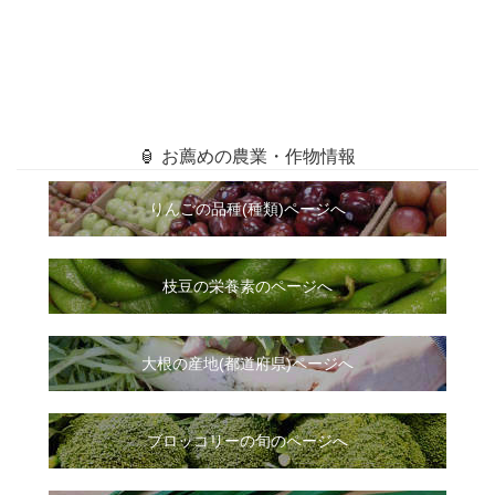
🏮 お薦めの農業・作物情報
りんごの品種(種類)ページへ
枝豆の栄養素のページへ
大根
の
産地(都道府県)ページへ
ブロッコリーの旬のページへ