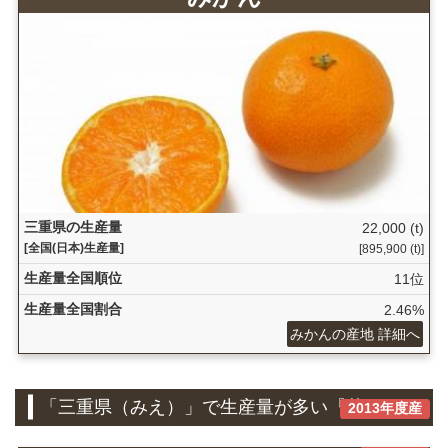
三重県の生産量
22,000 (t)
[全国(日本)生産量]
[895,900 (t)]
生産量全国順位
11位
生産量全国割合
2.46%
みかんの産地 詳細へ
「三重県（みえ）」で生産量が多い『花き』
2013年度産