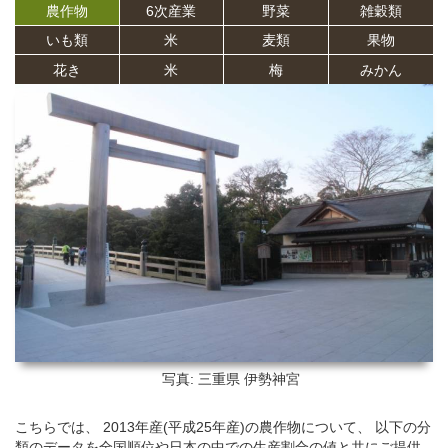
農作物
6次産業
野菜
雑穀類
いも類
米
麦類
果物
花き
米
梅
みかん
写真: 三重県
伊勢神宮
こちらでは、 2013年産(平成25年産)の農作物について、 以下の分
類のデータを全国順位や日本の中での生産割合の値と共にご提供