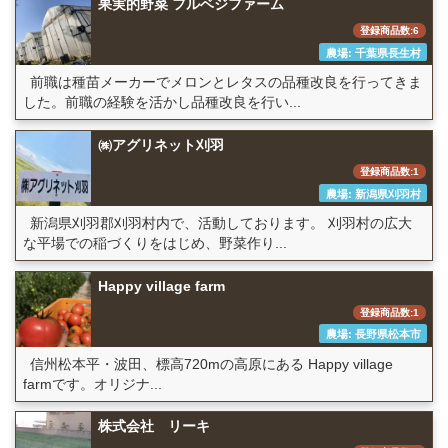
果実的野菜 フルベジファーム
登録商品数:6
農場: 千葉県長生村
前職は種苗メーカーでメロンとレタスの品種改良を行ってきま
した。前職の経験を活かし品種改良を行い...
㈱アグリネット刈羽
登録商品数:1
農場: 新潟県刈羽村
新潟県刈羽郡刈羽村内で、活動しております。 刈羽村の広大
な平場での稲づくりをはじめ、野菜作り...
Happy village farm
登録商品数:1
農場: 長野県松本市
信州松本平・波田、標高720mの高原にある Happy village
farmです。オリジナ...
株式会社 リーキ