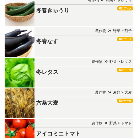
統計データ
冬春きゅうり
農作物
野菜 > 茄子
統計データ
冬春なす
農作物
野菜 > レタス
統計データ
冬レタス
農作物
麦類 > 大麦
統計データ
六条大麦
農作物
野菜 > トマト
アイコミニトマト