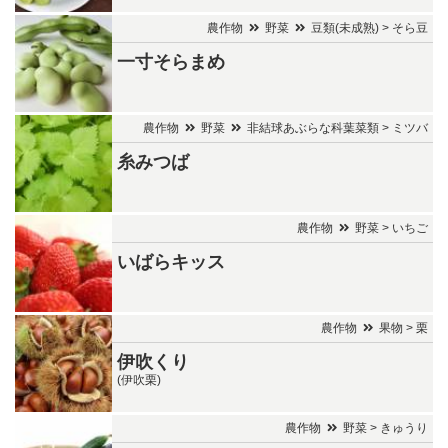
農作物
野菜
豆類(未成熟) > そら豆
一寸そらまめ
農作物
野菜
非結球あぶらな科葉菜類 > ミツバ
糸みつば
農作物
野菜 > いちご
いばらキッス
農作物
果物 > 栗
伊吹くり
(伊吹栗)
農作物
野菜 > きゅうり