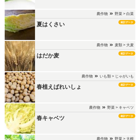
農作物
野菜 > 白菜
統計データ
夏はくさい
農作物
麦類 > 大麦
統計データ
はだか麦
農作物
いも類 > じゃがいも
統計データ
春植えばれいしょ
農作物
野菜 > キャベツ
統計データ
春キャベツ
農作物
野菜 > 大根