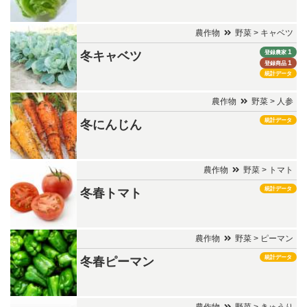
農作物
野菜 > キャベツ
1
登録農家
冬キャベツ
1
登録商品
統計データ
農作物
野菜 > 人参
統計データ
冬にんじん
農作物
野菜 > トマト
統計データ
冬春トマト
農作物
野菜 > ピーマン
統計データ
冬春ピーマン
農作物
野菜 > きゅうり