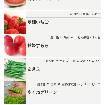
農作物
野菜 > いちご
章姫いちご
農作物
果物
小粒核果類 > すもも
秋姫すもも
農作物
野菜
豆類(未成熟) > いんげん
あき豆
農作物
野菜
豆類(未成熟) > グリーンピース
あくねグリーン