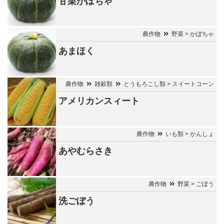
甘栗かぼちゃ
農作物
野菜 > かぼちゃ
あまほく
農作物
雑穀類
とうもろこし類 > スイートコーン
アメリカンスィート
農作物
いも類 > かんしょ
あやむらさき
農作物
野菜 > ごぼう
洗ごぼう