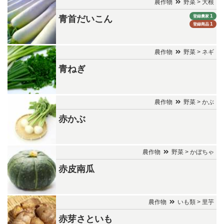
農作物
野菜 > 大根
1
登録農家
青首だいこん
1
登録商品
農作物
野菜 > ネギ
青ねぎ
農作物
野菜 > かぶ
赤かぶ
農作物
野菜 > かぼちゃ
赤皮南瓜
農作物
いも類 > 里芋
赤芽さといも