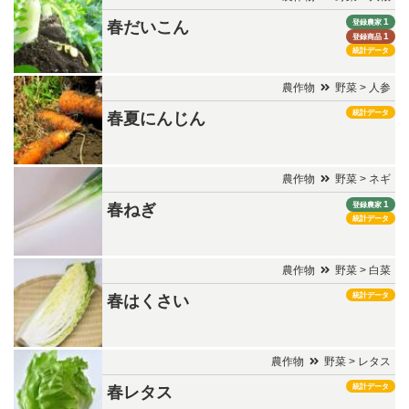
1
登録農家
春だいこん
1
登録商品
統計データ
農作物
野菜 > 人参
統計データ
春夏にんじん
農作物
野菜 > ネギ
1
登録農家
春ねぎ
統計データ
農作物
野菜 > 白菜
統計データ
春はくさい
農作物
野菜 > レタス
統計データ
春レタス