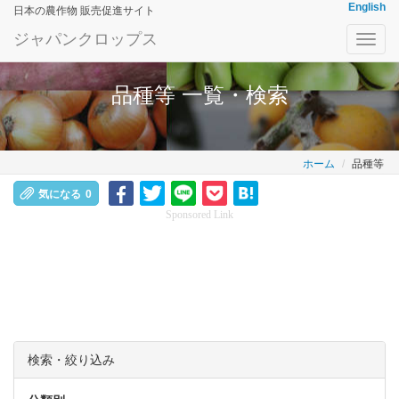
English
日本の農作物 販売促進サイト
ジャパンクロップス
Toggl
navig
品種等 一覧・検索
ホーム
品種等
気になる
0
Sponsored Link
検索・絞り込み