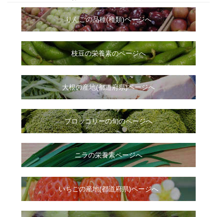
りんごの品種(種類)ページへ
枝豆の栄養素のページへ
大根
の
産地(都道府県)ページへ
ブロッコリーの旬のページへ
ニラ
の
栄養素ページへ
いちご
の
産地(都道府県)ページへ