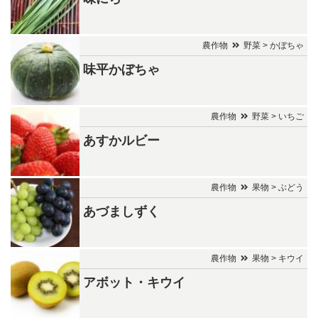
農作物
野菜 > かぼちゃ
味平かぼちゃ
農作物
野菜 > いちご
あすかルビー
農作物
果物 > ぶどう
あづましずく
農作物
果物 > キウイ
アボット・キウイ