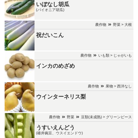
いぼなし胡瓜
(パイオニア胡瓜)
農作物
野菜 > 大根
祝だいこん
農作物
いも類 > じゃがいも
インカのめざめ
農作物
果物 > 西洋なし
ウインターネリス梨
農作物
野菜
豆類(未成熟) > グリーンピース
うすいえんどう
(碓井豌豆、ウスイエンドウ)