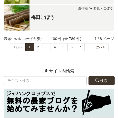
農作物
野菜 > ごぼう
梅田ごぼう
表示中のレコード件数: 1 ～ 100 件 (全 789 件)
1 / 8 ページ
< 前へ
1
2
3
4
5
6
7
8
次へ >
🔎 サイト内検索
検索