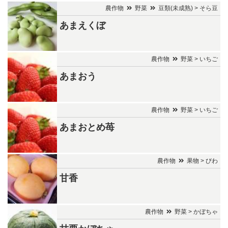
農作物
野菜
豆類(未成熟) > そら豆
あまえくぼ
農作物
野菜 > いちご
あまおう
農作物
野菜 > いちご
あまおとめ苺
農作物
果物 > びわ
甘香
農作物
野菜 > かぼちゃ