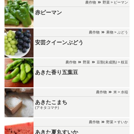
農作物
野菜 > ピーマン
赤ピーマン
農作物
果物 > ぶどう
安芸クイーンぶどう
農作物
野菜
豆類(未成熟) > 枝豆
あきた香り五葉豆
農作物
米 > 水稲
あきたこまち
(アキタコマチ)
農作物
野菜 > すいか
あきた夏丸すいか