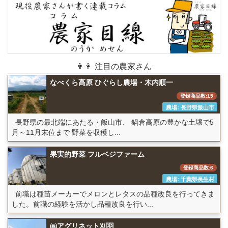
👨👩 注目の農家さん
なべくら高原 ひぐらし農場・木内順一
登録商品数:15
農場: 長野県飯山市
長野県の最北端にあたる・飯山市、 鍋倉高原の豊かな土壌で5
月～11月末位まで 野菜を収穫し...
果実的野菜 フルベジファーム
登録商品数:6
農場: 千葉県長生村
前職は種苗メーカーでメロンとレタスの品種改良を行ってきま
した。前職の経験を活かし品種改良を行い...
㈱アグリネット刈羽