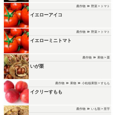
農作物
野菜 > トマト
イエローアイコ
農作物
野菜 > トマト
イエローミニトマト
農作物
果物 > 栗
いが栗
農作物
果物
小粒核果類 > すもも
イクリーすもも
農作物
いも類 > 里芋