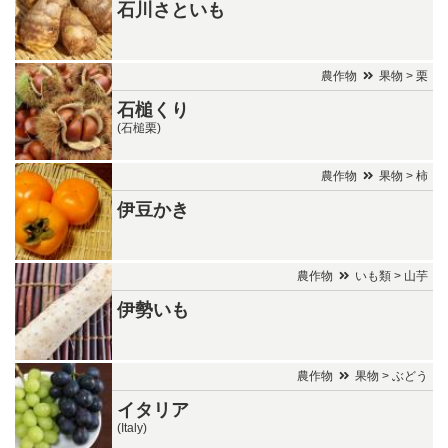
石川さといも
農作物
果物 > 栗
石槌くり
(石槌栗)
農作物
果物 > 柿
伊豆かき
農作物
いも類 > 山芋
伊勢いも
農作物
果物 > ぶどう
イタリア
(Italy)