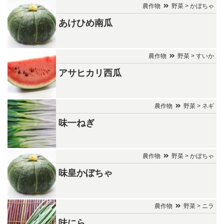
農作物
野菜 > かぼちゃ
あけひめ南瓜
農作物
野菜 > すいか
アサヒカリ西瓜
農作物
野菜 > ネギ
味一ねぎ
農作物
野菜 > かぼちゃ
味皇かぼちゃ
農作物
野菜 > ニラ
味にら