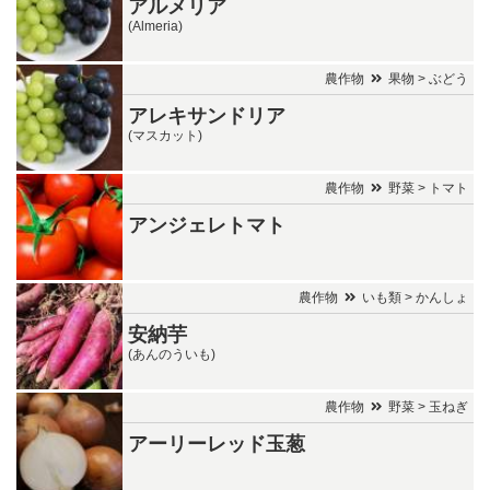
アルメリア
(Almeria)
農作物
果物 > ぶどう
アレキサンドリア
(マスカット)
農作物
野菜 > トマト
アンジェレトマト
農作物
いも類 > かんしょ
安納芋
(あんのういも)
農作物
野菜 > 玉ねぎ
アーリーレッド玉葱