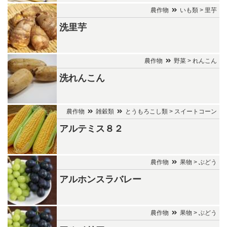
農作物
いも類 > 里芋
洗里芋
農作物
野菜 > れんこん
洗れんこん
農作物
雑穀類
とうもろこし類 > スイートコーン
アルテミス８２
農作物
果物 > ぶどう
アルホンスラバレー
農作物
果物 > ぶどう