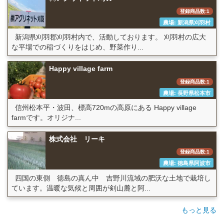
登録商品数:1
農場: 新潟県刈羽村
新潟県刈羽郡刈羽村内で、活動しております。 刈羽村の広大
な平場での稲づくりをはじめ、野菜作り...
Happy village farm
登録商品数:1
農場: 長野県松本市
信州松本平・波田、標高720mの高原にある Happy village
farmです。オリジナ...
株式会社 リーキ
登録商品数:1
農場: 徳島県阿波市
四国の東側 徳島の真ん中 吉野川流域の肥沃な土地で栽培し
ています。温暖な気候と周囲が剣山麓と阿...
もっと見る