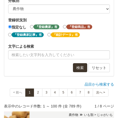
分類別
登録状況別
『登録農家』有
『登録商品』有
指定なし
『登録農家記事』有
『統計データ』有
文字による検索
検索
リセット
品目から検索する
< 前へ
1
2
3
4
5
6
7
8
次へ >
表示中のレコード件数: 1 ～ 100 件 (全 789 件)
1 / 8 ページ
農作物
いも類 > じゃがいも