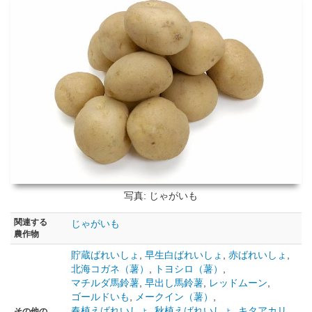
写真: じゃがいも
関連する
じゃがいも
農作物
貯蔵ばれいしょ
,
早生白ばれいしょ
,
赤ばれいしょ
,
北海コガネ（薯）
,
トヨシロ（薯）
,
マチルダ馬鈴薯
,
早出し馬鈴薯
,
レッドムーン
,
ゴールドいも
,
メークイン（薯）
,
春植えばれいしょ
,
秋植えばれいしょ
,
キタアカリ
その他の