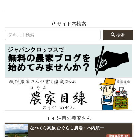
🔎 サイト内検索
検索
👨👩 注目の農家さん
なべくら高原 ひぐらし農場・木内順一
登録商品数:15