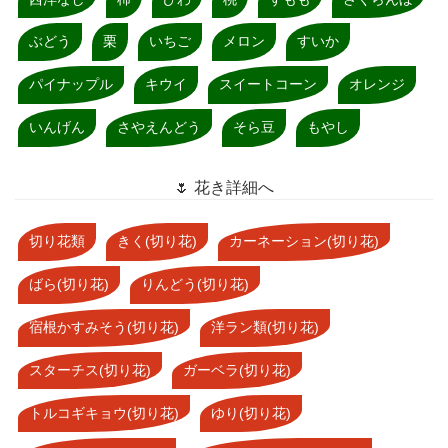
ぶどう
栗
いちご
メロン
すいか
パイナップル
キウイ
スイートコーン
オレンジ
いんげん
さやえんどう
そら豆
もやし
🌷 花き詳細へ
切り花類
きく(切り花)
カーネーション(切り花)
ばら(切り花)
りんどう(切り花)
宿根かすみそう(切り花)
洋ラン類(切り花)
スターチス(切り花)
ガーベラ(切り花)
トルコギキョウ(切り花)
ゆり(切り花)