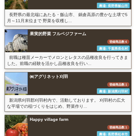
農場: 長野県飯山市
長野県の最北端にあたる・飯山市、 鍋倉高原の豊かな土壌で5
月～11月末位まで 野菜を収穫し...
果実的野菜 フルベジファーム
登録商品数:6
農場: 千葉県長生村
前職は種苗メーカーでメロンとレタスの品種改良を行ってきま
した。前職の経験を活かし品種改良を行い...
㈱アグリネット刈羽
登録商品数:1
農場: 新潟県刈羽村
新潟県刈羽郡刈羽村内で、活動しております。 刈羽村の広大
な平場での稲づくりをはじめ、野菜作り...
Happy village farm
登録商品数:1
農場: 長野県松本市