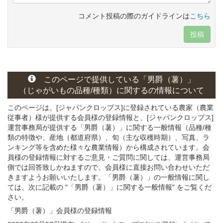
コメント投稿の際のガイドラインは
こちら
投稿
このページで提供している
「男爵（薯）」
（じゃがいもの
品種/種類）
に関する
の情報について
このページは、[ジャパンクロップス]に登録されている農家（農業
従事者）様が提供する会員様の登録情報と、[ジャパンクロップス]
運営事務局が提供する「男爵（薯）」
に関する一般情報（品種/種
類の特徴や、産地（都道府県）、旬（主な収穫時期）、写真、ラ
ンキング等を含めた様々な農業情報）から構成されています。会
員様の登録情報に対するご意見・ご質問に関しては、運営事務局
側では回答致しかねますので、会員様に直接お問い合わせいただ
きますようお願いいたします。「男爵（薯）」の一般情報に関し
ては、次に記載の "「男爵（薯）」に関する一般情報" をご覧くだ
さい。
「男爵（薯）」会員様
の
登録
情報