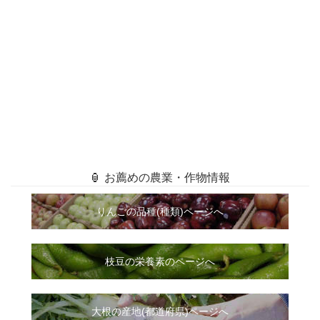
🏮 お薦めの農業・作物情報
りんごの品種(種類)ページへ
枝豆の栄養素のページへ
大根
の
産地(都道府県)ページへ