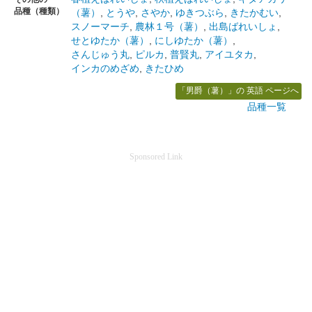
品種（種類）
（薯）
,
とうや
,
さやか
,
ゆきつぶら
,
きたかむい
,
スノーマーチ
,
農林１号（薯）
,
出島ばれいしょ
,
せとゆたか（薯）
,
にしゆたか（薯）
,
さんじゅう丸
,
ピルカ
,
普賢丸
,
アイユタカ
,
インカのめざめ
,
きたひめ
「男爵（薯）」の 英語 ページへ
品種一覧
Sponsored Link