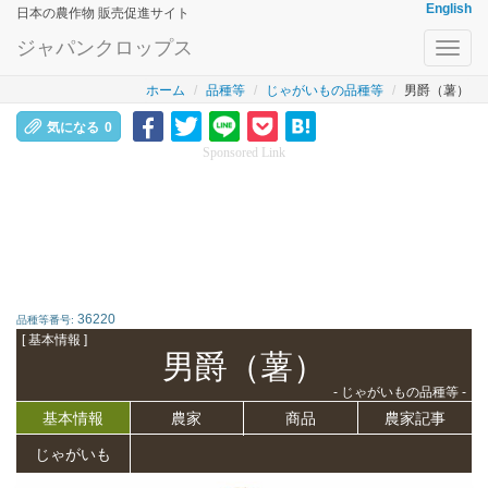
English
日本の農作物 販売促進サイト
ジャパンクロップス
Toggl
navig
ホーム
品種等
じゃがいもの品種等
男爵（薯）
気になる
0
Sponsored Link
36220
品種等番号:
[ 基本情報 ]
男爵（薯）
- じゃがいもの品種等 -
基本情報
農家
商品
農家記事
じゃがいも