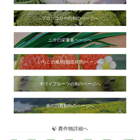
ブロッコリーの旬のページへ
ニラ
の
栄養素ページへ
いちご
の
産地(都道府県)ページへ
キウイフルーツの旬のページへ
米の消費動向のページへ
🍃 農作物詳細へ