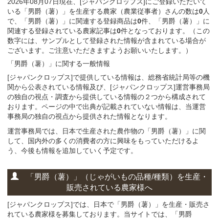
2026年08月07日現在、[ジャパンクロップス]にご登録いただいて
いる「男爵（薯）」を生産する農家（農業従事者）さんの数は
0
人
で、「男爵（薯）」に関連する登録商品は
0
件、「男爵（薯）」に
関連する登録されている農家記事は
0
件となっております。（この
数字には、サンプルとして登録された情報が含まれている場合が
ございます。ご注意いただきますようお願いいたします。）
「男爵（薯）」に関する
一般
情報
[ジャパンクロップス]で提供している情報は、総務省統計局等の機
関から公表されている情報及び、[ジャパンクロップス]運営事務局
の独自の視点・調査から提供している情報の２つから構成されて
おります。ページの中で出典が記載されていない情報は、当運営
事務局の独自の視点から提供された情報となります。
運営事務局では、日本で生産された農作物の「男爵（薯）」に関
して、国内外の多くの消費者の方に興味をもっていただけるよ
う、今後も情報を追加していく予定です。
「男爵（薯）」
（じゃがいもの
品種/種類）
を
生産・
販売されている
農家様へ
[ジャパンクロップス]では、日本で「男爵（薯）」を生産・販売さ
れている農家様を募集しております。当サイトでは、「男爵