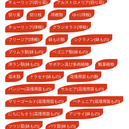
チューリップ(切り花)
アルストロメリア(切り花)
切り葉
切り枝
球根類
ゆり(球根)
チューリップ(球根)
グラジオラス(球根)
フリージア(球根)
鉢もの類
シクラメン(鉢もの)
プリムラ類(鉢もの)
ベゴニア類(鉢もの)
洋ラン類(鉢もの)
サボテン及び多肉植物
観葉植物
花木類
ドラセナ(鉢もの)
花壇用苗もの類
パンジー(花壇用苗もの)
サルビア(花壇用苗もの)
マリーゴールド(花壇用苗もの)
ペチュニア(花壇用苗もの)
にちにちそう(花壇用苗もの)
アジサイ(鉢もの)
ツツジ苗(鉢もの)
バラ苗(鉢もの)