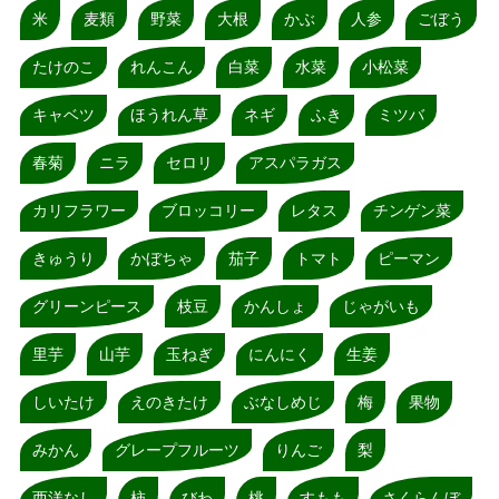
米
麦類
野菜
大根
かぶ
人参
ごぼう
たけのこ
れんこん
白菜
水菜
小松菜
キャベツ
ほうれん草
ネギ
ふき
ミツバ
春菊
ニラ
セロリ
アスパラガス
カリフラワー
ブロッコリー
レタス
チンゲン菜
きゅうり
かぼちゃ
茄子
トマト
ピーマン
グリーンピース
枝豆
かんしょ
じゃがいも
里芋
山芋
玉ねぎ
にんにく
生姜
しいたけ
えのきたけ
ぶなしめじ
梅
果物
みかん
グレープフルーツ
りんご
梨
西洋なし
柿
びわ
桃
すもも
さくらんぼ