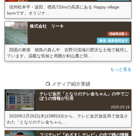
信州松本平・波田、標高720mの高原にある Happy village
farmです。オリジナ...
株式会社 リーキ
登録商品数:1
農場: 徳島県阿波市
四国の東側 徳島の真ん中 吉野川流域の肥沃な土地で栽培し
ています。温暖な気候と周囲が剣山麓と阿...
もっと見る
📺 メディア紹介実績
テレビ金沢「となりのテレ金ちゃん」の中でご
ぼうの情報が引用
2020.03.19
2020年2月26日(木)15時53分から、テレビ金沢放送局で放送さ
れた「となりのテレ金ちゃん...
フジテレビ『めざましテレビ』の中で桃の情報