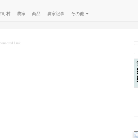
市町村
農家
商品
農家記事
その他
ponsored Link