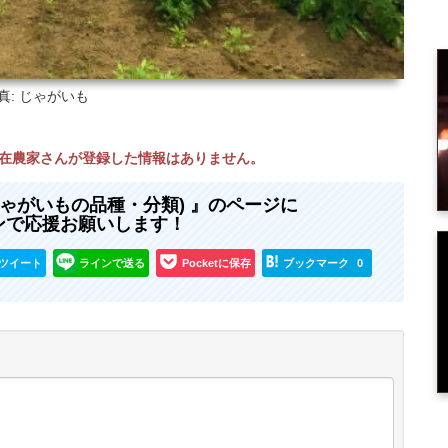
真: じゃがいも
現在農家さんが登録した情報はありません。
じゃがいもの品種・分類) 』のページに
ンで応援お願いします！
ツイート
ラインで送る
Pocketに保存
ブックマーク
0