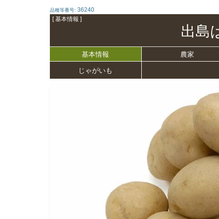
36240
品種等番号:
[ 基本情報 ]
出島
基本情報
農家
じゃがいも