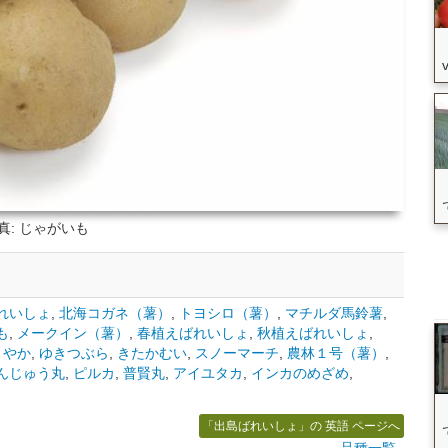
真: じゃがいも
れいしょ
,
北海コガネ（薯）
,
トヨシロ（薯）
,
マチルダ馬鈴薯
,
も
,
メークイン（薯）
,
春植えばれいしょ
,
秋植えばれいしょ
,
さやか
,
ゆきつぶら
,
きたかむい
,
スノーマーチ
,
農林１号（薯）
,
んじゅう丸
,
ピルカ
,
普賢丸
,
アイユタカ
,
インカのめざめ
,
「出島ばれいしょ」の 英語 ページへ