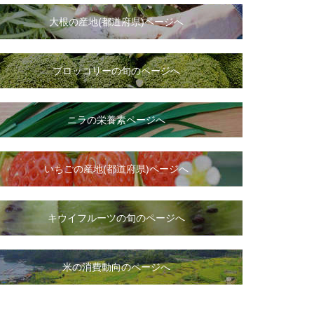
大根
の
産地(都道府県)ページへ
ブロッコリーの旬のページへ
ニラ
の
栄養素ページへ
いちご
の
産地(都道府県)ページへ
キウイフルーツの旬のページへ
米の消費動向のページへ