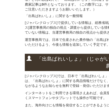
農家記事は
0
件となっております。（この数字には、サ
ご注意いただきますようお願いいたします。）
「出島ばれいしょ」に関する
一般
情報
[ジャパンクロップス]で提供している情報は、総務省
ス]運営事務局の独自の視点・調査から提供している情
ていない情報は、当運営事務局の独自の視点から提供
運営事務局では、日本で生産された農作物の「出島ば
いただけるよう、今後も情報を追加していく予定です
「出島ばれいしょ」
（じゃが
[ジャパンクロップス]では、日本で「出島ばれいしょ
は、「出島ばれいしょ」に関する商品情報だけでなく
ながるようなお知らせを無料で登録・発信いただけま
インターネットをご利用できる環境さえあれば、会員
くスマートフォンやタブレットでも操作が可能です。
また、海外向けにも情報を発信することができるよう