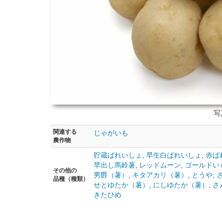
写
関連する
じゃがいも
農作物
貯蔵ばれいしょ
,
早生白ばれいしょ
,
赤ば
早出し馬鈴薯
,
レッドムーン
,
ゴールドい
その他の
男爵（薯）
,
キタアカリ（薯）
,
とうや
,
品種（種類）
せとゆたか（薯）
,
にしゆたか（薯）
,
さ
きたひめ