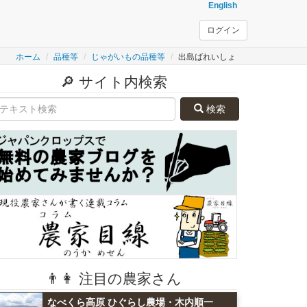
English
ログイン
ホーム
品種等
じゃがいもの品種等
出島ばれいしょ
🔎 サイト内検索
検索
👨👩 注目の農家さん
なべくら高原 ひぐらし農場・木内順一