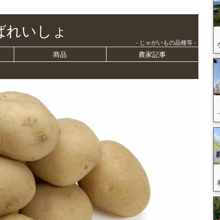
ばれいしょ
- じゃがいもの品種等 -
商品
農家記事