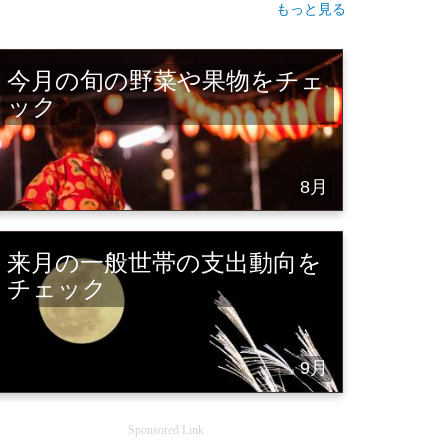
もっと見る
今月の旬の野菜や果物をチェ
ック
8月
来月の一般世帯の支出動向を
チェック
9月
Sponsored Link