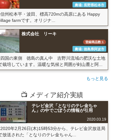
農場: 長野県松本市
信州松本平・波田、標高720mの高原にある Happy
village farmです。オリジナ...
株式会社 リーキ
登録商品数:1
農場: 徳島県阿波市
四国の東側 徳島の真ん中 吉野川流域の肥沃な土地
で栽培しています。温暖な気候と周囲が剣山麓と阿...
もっと見る
📺 メディア紹介実績
テレビ金沢「となりのテレ金ちゃ
ん」の中でごぼうの情報が引用
2020.03.19
2020年2月26日(木)15時53分から、テレビ金沢放送局
で放送された「となりのテレ金ちゃん...