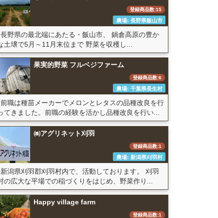
登録商品数:15
農場: 長野県飯山市
長野県の最北端にあたる・飯山市、 鍋倉高原の豊か
な土壌で5月～11月末位まで 野菜を収穫し...
果実的野菜 フルベジファーム
登録商品数:6
農場: 千葉県長生村
前職は種苗メーカーでメロンとレタスの品種改良を行
ってきました。前職の経験を活かし品種改良を行い...
㈱アグリネット刈羽
登録商品数:1
農場: 新潟県刈羽村
新潟県刈羽郡刈羽村内で、活動しております。 刈羽
村の広大な平場での稲づくりをはじめ、野菜作り...
Happy village farm
登録商品数:1