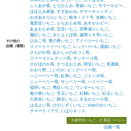
ふくあや香
,
とちひとみ
,
章姫いちご
,
サマールビー
,
ほほえみ家族
,
すずあかね
,
サマーキャンディ
,
おぜあかりんいちご
,
栃木ｉ２７号
,
女峰いちご
,
鬼怒甘いちご
,
とちおとめ苺
,
あすかルビー
,
あまおとめ苺
,
宝交いちご
,
四季成りいちご
,
麗紅いちご
,
きたえくぼ苺
,
盛岡１６号いちご
,
ひみこ苺
,
豊の香いちご
,
アイベリーいちご
,
その他の
品種（種類）
スイートベリーいちご
,
レッドパール
,
濃姫いちご
,
さちのか苺
,
あかしゃのみつこ苺
,
ファーストレディー苺
,
サンチーゴ苺
,
さがほのか苺
,
さつまおとめ
,
明宝いちご
,
美濃娘
,
かおり野
,
こいのか
,
ビッグベリー苺
,
ハニーベリー苺
,
紅寿いちご
,
ジャンボ苺
,
ニューベリー苺
,
サンベリー苺
,
ハイベリー苺
,
福羽いちご
,
秀紅いちご
,
ワンダーいちご
,
春の香いちご
,
芳玉いちご
,
紅鶴いちご
,
紅玉いちご
,
久留米いちご
,
静宝いちご
,
するがエース苺
,
はるよい苺
,
ひのしずくいちご
,
ゆめのかいちご
,
サマーティアラ
,
いばらキッス
「久能早生いちご」の 英語 ページへ
品種一覧