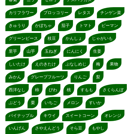
カリフラワー
ブロッコリー
レタス
チンゲン菜
きゅうり
かぼちゃ
茄子
トマト
ピーマン
グリーンピース
枝豆
かんしょ
じゃがいも
里芋
山芋
玉ねぎ
にんにく
生姜
しいたけ
えのきたけ
ぶなしめじ
梅
果物
みかん
グレープフルーツ
りんご
梨
西洋なし
柿
びわ
桃
すもも
さくらんぼ
ぶどう
栗
いちご
メロン
すいか
パイナップル
キウイ
スイートコーン
オレンジ
いんげん
さやえんどう
そら豆
もやし