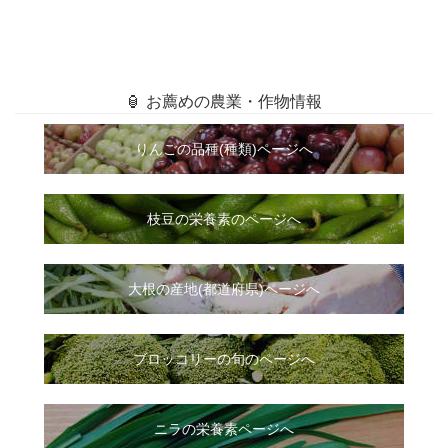
🏮 お薦めの農業・作物情報
りんごの品種(種類)ページへ
枝豆の栄養素のページへ
大根
の
産地(都道府県)ページへ
ブロッコリーの旬のページへ
ニラ
の
栄養素ページへ