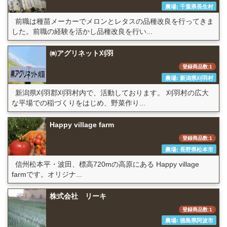
農場: 千葉県長生村
前職は種苗メーカーでメロンとレタスの品種改良を行ってきま
した。前職の経験を活かし品種改良を行い...
㈱アグリネット刈羽
登録商品数:1
農場: 新潟県刈羽村
新潟県刈羽郡刈羽村内で、活動しております。 刈羽村の広大
な平場での稲づくりをはじめ、野菜作り...
Happy village farm
登録商品数:1
農場: 長野県松本市
信州松本平・波田、標高720mの高原にある Happy village
farmです。オリジナ...
株式会社 リーキ
登録商品数:1
農場: 徳島県阿波市