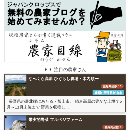
👨👩 注目の農家さん
なべくら高原 ひぐらし農場・木内順一
登録商品数:15
農場: 長野県飯山市
長野県の最北端にあたる・飯山市、 鍋倉高原の豊かな土壌で5
月～11月末位まで 野菜を収穫し...
果実的野菜 フルベジファーム
登録商品数:6