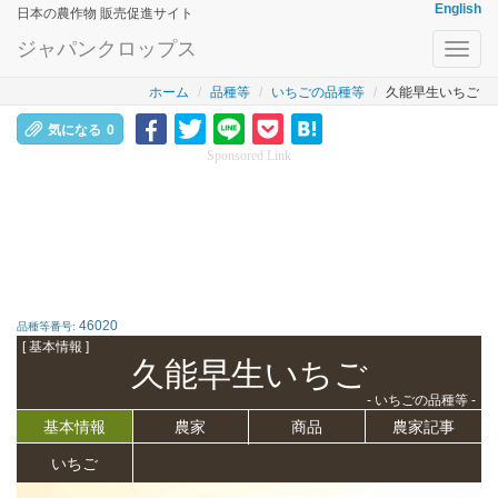
English
日本の農作物 販売促進サイト
ジャパンクロップス
Toggl
navig
ホーム
品種等
いちごの品種等
久能早生いちご
気になる
0
Sponsored Link
46020
品種等番号:
[ 基本情報 ]
久能早生いちご
- いちごの品種等 -
基本情報
農家
商品
農家記事
いちご