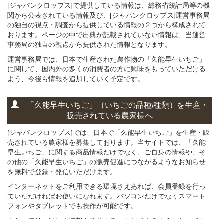
[ジャパンクロップス]で提供している情報は、総務省統計局等の機
関から公表されている情報及び、[ジャパンクロップス]運営事務局
の独自の視点・調査から提供している情報の２つから構成されて
おります。ページの中で出典が記載されていない情報は、当運営
事務局の独自の視点から提供された情報となります。
運営事務局では、日本で生産された農作物の「久能早生いちご」
に関して、国内外の多くの消費者の方に興味をもっていただける
よう、今後も情報を追加していく予定です。
「久能早生いちご」
（いちごの
品種/種類）
を
生産・
販売されている
農家様へ
[ジャパンクロップス]では、日本で「久能早生いちご」を生産・販
売されている農家様を募集しております。当サイトでは、「久能
早生いちご」に関する商品情報だけでなく、ご自身の情報や、そ
の他の「久能早生いちご」の販売促進につながるようなお知らせ
を無料で登録・発信いただけます。
インターネットをご利用できる環境さえあれば、会員登録を行っ
ていただければお使いになれます。パソコンだけでなくスマート
フォンやタブレットでも操作が可能です。