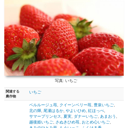
写真: いちご
関連する
いちご
農作物
ベルルージュ苺
,
クイーンベリー苺
,
豊泉いちご
,
北の輝
,
尾瀬はるか
,
やよいひめ
,
紅ほっぺ
,
サマープリンセス
,
夏実
,
ダナーいちご
,
あまおう
,
越後姫いちご
,
さぬきひめ苺
,
おとめ心いちご
,
きみのひとみ苺
,
もういっこ
,
ふくはる香
,