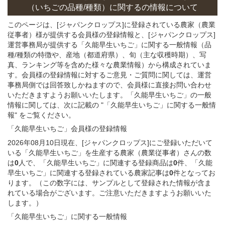
（いちごの
品種/種類）
に関する
の情報について
このページは、[ジャパンクロップス]に登録されている農家（農業
従事者）様が提供する会員様の登録情報と、[ジャパンクロップス]
運営事務局が提供する「久能早生いちご」
に関する一般情報（品
種/種類の特徴や、産地（都道府県）、旬（主な収穫時期）、写
真、ランキング等を含めた様々な農業情報）から構成されていま
す。会員様の登録情報に対するご意見・ご質問に関しては、運営
事務局側では回答致しかねますので、会員様に直接お問い合わせ
いただきますようお願いいたします。「久能早生いちご」の一般
情報に関しては、次に記載の "「久能早生いちご」に関する一般情
報" をご覧ください。
「久能早生いちご」会員様
の
登録
情報
2026年08月10日現在、[ジャパンクロップス]にご登録いただいて
いる「久能早生いちご」を生産する農家（農業従事者）さんの数
は
0
人で、「久能早生いちご」に関連する登録商品は
0
件、「久能
早生いちご」に関連する登録されている農家記事は
0
件となってお
ります。（この数字には、サンプルとして登録された情報が含ま
れている場合がございます。ご注意いただきますようお願いいた
します。）
「久能早生いちご」に関する
一般
情報