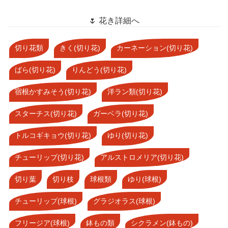
🌷 花き詳細へ
切り花類
きく(切り花)
カーネーション(切り花)
ばら(切り花)
りんどう(切り花)
宿根かすみそう(切り花)
洋ラン類(切り花)
スターチス(切り花)
ガーベラ(切り花)
トルコギキョウ(切り花)
ゆり(切り花)
チューリップ(切り花)
アルストロメリア(切り花)
切り葉
切り枝
球根類
ゆり(球根)
チューリップ(球根)
グラジオラス(球根)
フリージア(球根)
鉢もの類
シクラメン(鉢もの)