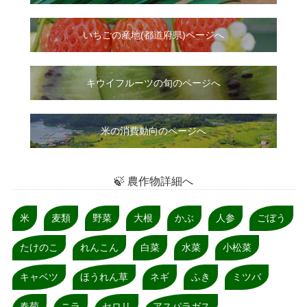
いちご
の
産地(都道府県)ページへ
キウイフルーツの旬のページへ
米の消費動向のページへ
🍃 農作物詳細へ
米
麦類
野菜
大根
かぶ
人参
ごぼう
たけのこ
れんこん
白菜
水菜
小松菜
キャベツ
ほうれん草
ネギ
ふき
ミツバ
春菊
ニラ
セロリ
アスパラガス