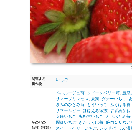
関連する
いちご
農作物
ベルルージュ苺
,
クイーンベリー苺
,
豊泉
サマープリンセス
,
夏実
,
ダナーいちご
,
きみのひとみ苺
,
もういっこ
,
ふくはる香
サマールビー
,
ほほえみ家族
,
すずあかね
女峰いちご
,
鬼怒甘いちご
,
とちおとめ苺
麗紅いちご
,
きたえくぼ苺
,
盛岡１６号い
その他の
品種（種類）
スイートベリーいちご
,
レッドパール
,
濃