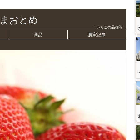
まおとめ
- いちごの品種等 -
商品
農家記事