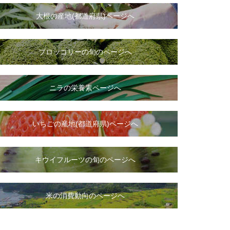
大根
の
産地(都道府県)ページへ
ブロッコリーの旬のページへ
ニラ
の
栄養素ページへ
いちご
の
産地(都道府県)ページへ
キウイフルーツの旬のページへ
米の消費動向のページへ