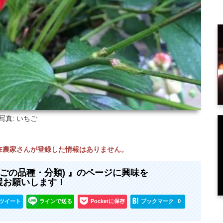
写真: いちご
現在農家さんが登録した情報はありません。
ちごの品種・分類) 』のページに興味を
援お願いします！
ツイート
ラインで送る
Pocketに保存
ブックマーク
0