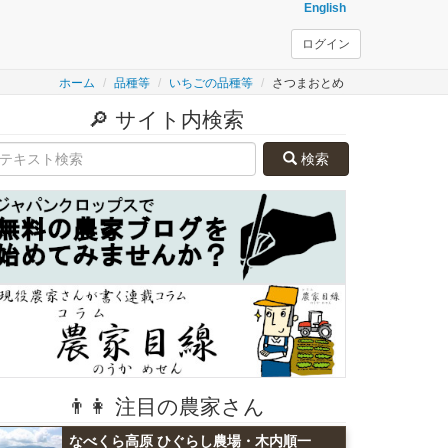
English
ログイン
ホーム
品種等
いちごの品種等
さつまおとめ
🔎 サイト内検索
検索
👨👩 注目の農家さん
なべくら高原 ひぐらし農場・木内順一