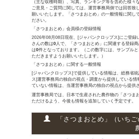
（主な収穫時期）、写真、ランキング等を含めた様々
ご意見・ご質問に関しては、運営事務局側では回答致
願いいたします。「さつまおとめ」の一般情報に関して
ださい。
「さつまおとめ」会員様
の
登録
情報
2026年08月08日現在、[ジャパンクロップス]に
さんの数は
0
人で、「さつまおとめ」に関連する登録商
は
0
件となっております。（この数字には、サンプルと
ただきますようお願いいたします。）
「さつまおとめ」に関する
一般
情報
[ジャパンクロップス]で提供している情報は、総務省
ス]運営事務局の独自の視点・調査から提供している情
ていない情報は、当運営事務局の独自の視点から提供
運営事務局では、日本で生産された農作物の「さつま
ただけるよう、今後も情報を追加していく予定です。
「さつまおとめ」
（いちご