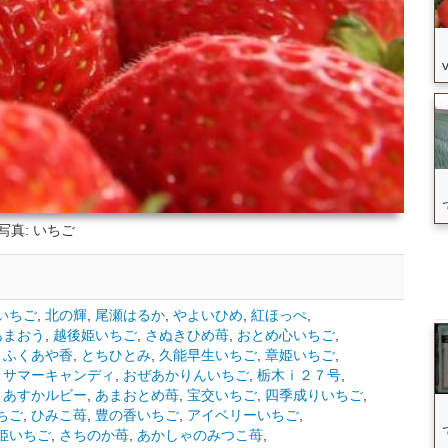
写真: いちご
いちご
,
北の輝
,
尾瀬はるか
,
やよいひめ
,
紅ほっぺ
,
あまおう
,
越後姫いちご
,
さぬきひめ苺
,
おとめ心いちご
,
,
ふくあや香
,
とちひとみ
,
久能早生いちご
,
章姫いちご
,
,
サマーキャンディ
,
おぜあかりんいちご
,
栃木ｉ２７号
,
,
あすかルビー
,
あまおとめ苺
,
宝交いちご
,
四季成りいちご
,
ちご
,
ひみこ苺
,
豊の香いちご
,
アイベリーいちご
,
姫いちご
,
さちのか苺
,
あかしゃのみつこ苺
,