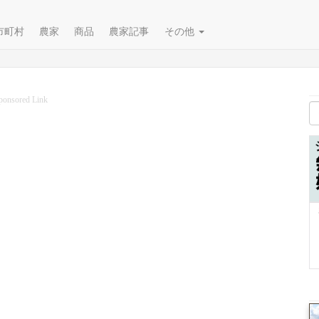
市町村
農家
商品
農家記事
その他
ponsored Link