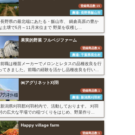
登録商品数:15
農場: 長野県飯山市
長野県の最北端にあたる・飯山市、 鍋倉高原の豊か
な土壌で5月～11月末位まで 野菜を収穫し...
果実的野菜 フルベジファーム
登録商品数:6
農場: 千葉県長生村
前職は種苗メーカーでメロンとレタスの品種改良を行
ってきました。前職の経験を活かし品種改良を行い...
㈱アグリネット刈羽
登録商品数:1
農場: 新潟県刈羽村
新潟県刈羽郡刈羽村内で、活動しております。 刈羽
村の広大な平場での稲づくりをはじめ、野菜作り...
Happy village farm
登録商品数:1