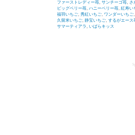
ファーストレディー苺
,
サンチーゴ苺
,
さ
ビッグベリー苺
,
ハニーベリー苺
,
紅寿い
福羽いちご
,
秀紅いちご
,
ワンダーいちご
久留米いちご
,
静宝いちご
,
するがエース
サマーティアラ
,
いばらキッス
S