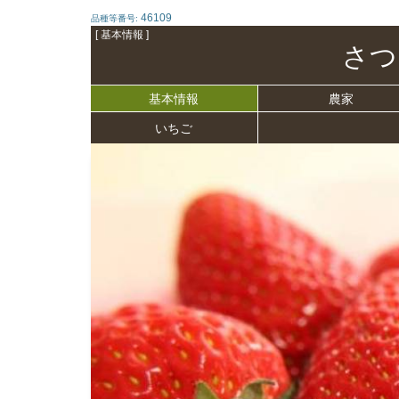
46109
品種等番号:
[ 基本情報 ]
さつ
基本情報
農家
いちご