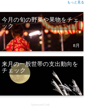
もっと見る
今月の旬の野菜や果物をチェ
ック
8月
来月の一般世帯の支出動向を
チェック
9月
Sponsored Link