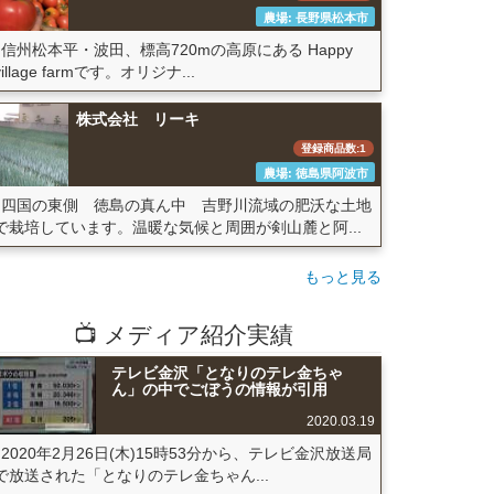
農場: 長野県松本市
信州松本平・波田、標高720mの高原にある Happy
village farmです。オリジナ...
株式会社 リーキ
登録商品数:1
農場: 徳島県阿波市
四国の東側 徳島の真ん中 吉野川流域の肥沃な土地
で栽培しています。温暖な気候と周囲が剣山麓と阿...
もっと見る
📺 メディア紹介実績
テレビ金沢「となりのテレ金ちゃ
ん」の中でごぼうの情報が引用
2020.03.19
2020年2月26日(木)15時53分から、テレビ金沢放送局
で放送された「となりのテレ金ちゃん...