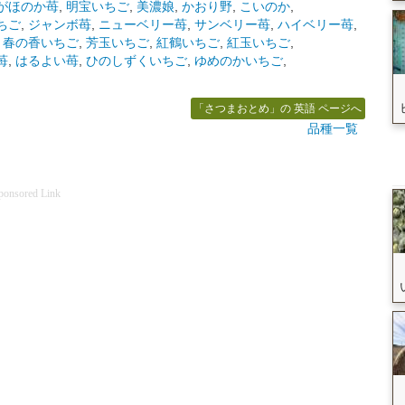
がほのか苺
,
明宝いちご
,
美濃娘
,
かおり野
,
こいのか
,
ちご
,
ジャンボ苺
,
ニューベリー苺
,
サンベリー苺
,
ハイベリー苺
,
,
春の香いちご
,
芳玉いちご
,
紅鶴いちご
,
紅玉いちご
,
苺
,
はるよい苺
,
ひのしずくいちご
,
ゆめのかいちご
,
「さつまおとめ」の 英語 ページへ
品種一覧
ponsored Link