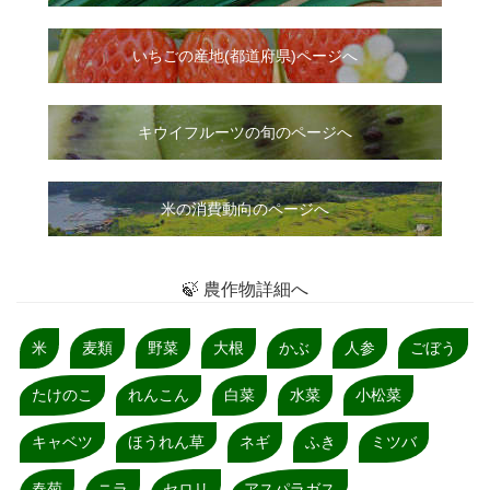
いちご
の
産地(都道府県)ページへ
キウイフルーツの旬のページへ
米の消費動向のページへ
🍃 農作物詳細へ
米
麦類
野菜
大根
かぶ
人参
ごぼう
たけのこ
れんこん
白菜
水菜
小松菜
キャベツ
ほうれん草
ネギ
ふき
ミツバ
春菊
ニラ
セロリ
アスパラガス