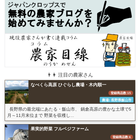
👨👩 注目の農家さん
なべくら高原 ひぐらし農場・木内順一
登録商品数:15
農場: 長野県飯山市
長野県の最北端にあたる・飯山市、 鍋倉高原の豊かな土壌で5
月～11月末位まで 野菜を収穫し...
果実的野菜 フルベジファーム
登録商品数:6