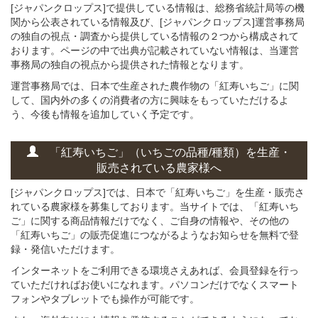
[ジャパンクロップス]で提供している情報は、総務省統計局等の機
関から公表されている情報及び、[ジャパンクロップス]運営事務局
の独自の視点・調査から提供している情報の２つから構成されて
おります。ページの中で出典が記載されていない情報は、当運営
事務局の独自の視点から提供された情報となります。
運営事務局では、日本で生産された農作物の「紅寿いちご」に関
して、国内外の多くの消費者の方に興味をもっていただけるよ
う、今後も情報を追加していく予定です。
「紅寿いちご」
（いちごの
品種/種類）
を
生産・
販売されている
農家様へ
[ジャパンクロップス]では、日本で「紅寿いちご」を生産・販売さ
れている農家様を募集しております。当サイトでは、「紅寿いち
ご」に関する商品情報だけでなく、ご自身の情報や、その他の
「紅寿いちご」の販売促進につながるようなお知らせを無料で登
録・発信いただけます。
インターネットをご利用できる環境さえあれば、会員登録を行っ
ていただければお使いになれます。パソコンだけでなくスマート
フォンやタブレットでも操作が可能です。