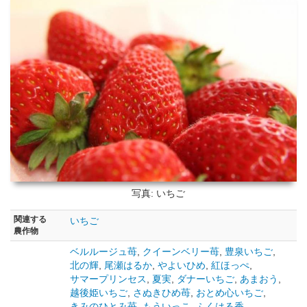
写真: いちご
関連する
いちご
農作物
ベルルージュ苺
,
クイーンベリー苺
,
豊泉いちご
,
北の輝
,
尾瀬はるか
,
やよいひめ
,
紅ほっぺ
,
サマープリンセス
,
夏実
,
ダナーいちご
,
あまおう
,
越後姫いちご
,
さぬきひめ苺
,
おとめ心いちご
,
きみのひとみ苺
,
もういっこ
,
ふくはる香
,