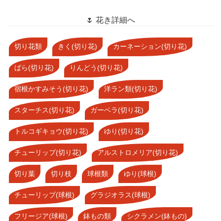
🌷 花き詳細へ
切り花類
きく(切り花)
カーネーション(切り花)
ばら(切り花)
りんどう(切り花)
宿根かすみそう(切り花)
洋ラン類(切り花)
スターチス(切り花)
ガーベラ(切り花)
トルコギキョウ(切り花)
ゆり(切り花)
チューリップ(切り花)
アルストロメリア(切り花)
切り葉
切り枝
球根類
ゆり(球根)
チューリップ(球根)
グラジオラス(球根)
フリージア(球根)
鉢もの類
シクラメン(鉢もの)