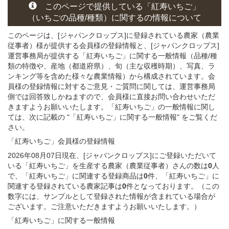
このページで提供している
「紅寿いちご」
（いちごの
品種/種類）
に関する
の情報について
このページは、[ジャパンクロップス]に登録されている農家（農業
従事者）様が提供する会員様の登録情報と、[ジャパンクロップス]
運営事務局が提供する「紅寿いちご」
に関する一般情報（品種/種
類の特徴や、産地（都道府県）、旬（主な収穫時期）、写真、ラ
ンキング等を含めた様々な農業情報）から構成されています。会
員様の登録情報に対するご意見・ご質問に関しては、運営事務局
側では回答致しかねますので、会員様に直接お問い合わせいただ
きますようお願いいたします。「紅寿いちご」の一般情報に関し
ては、次に記載の "「紅寿いちご」に関する一般情報" をご覧くだ
さい。
「紅寿いちご」会員様
の
登録
情報
2026年08月07日現在、[ジャパンクロップス]にご登録いただいて
いる「紅寿いちご」を生産する農家（農業従事者）さんの数は
0
人
で、「紅寿いちご」に関連する登録商品は
0
件、「紅寿いちご」に
関連する登録されている農家記事は
0
件となっております。（この
数字には、サンプルとして登録された情報が含まれている場合が
ございます。ご注意いただきますようお願いいたします。）
「紅寿いちご」に関する
一般
情報