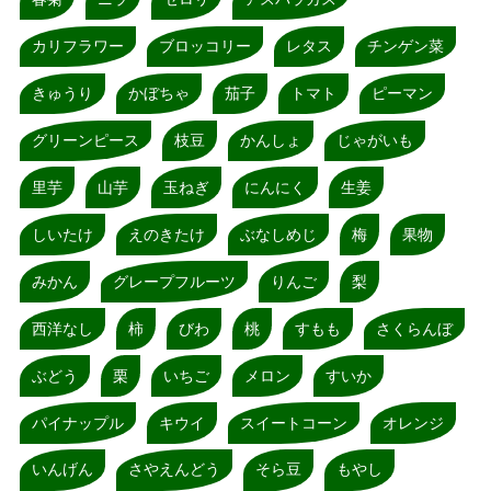
カリフラワー
ブロッコリー
レタス
チンゲン菜
きゅうり
かぼちゃ
茄子
トマト
ピーマン
グリーンピース
枝豆
かんしょ
じゃがいも
里芋
山芋
玉ねぎ
にんにく
生姜
しいたけ
えのきたけ
ぶなしめじ
梅
果物
みかん
グレープフルーツ
りんご
梨
西洋なし
柿
びわ
桃
すもも
さくらんぼ
ぶどう
栗
いちご
メロン
すいか
パイナップル
キウイ
スイートコーン
オレンジ
いんげん
さやえんどう
そら豆
もやし