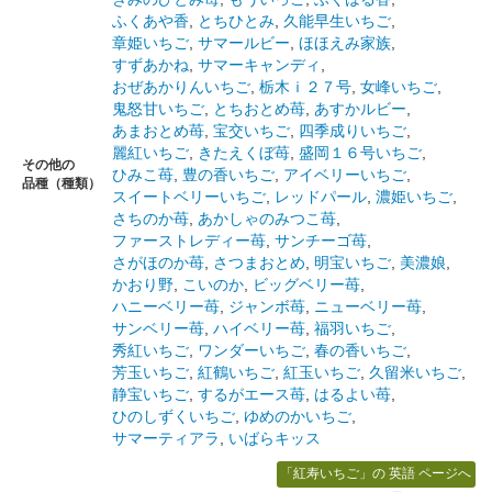
ふくあや香
,
とちひとみ
,
久能早生いちご
,
章姫いちご
,
サマールビー
,
ほほえみ家族
,
すずあかね
,
サマーキャンディ
,
おぜあかりんいちご
,
栃木ｉ２７号
,
女峰いちご
,
鬼怒甘いちご
,
とちおとめ苺
,
あすかルビー
,
あまおとめ苺
,
宝交いちご
,
四季成りいちご
,
麗紅いちご
,
きたえくぼ苺
,
盛岡１６号いちご
,
その他の
ひみこ苺
,
豊の香いちご
,
アイベリーいちご
,
品種（種類）
スイートベリーいちご
,
レッドパール
,
濃姫いちご
,
さちのか苺
,
あかしゃのみつこ苺
,
ファーストレディー苺
,
サンチーゴ苺
,
さがほのか苺
,
さつまおとめ
,
明宝いちご
,
美濃娘
,
かおり野
,
こいのか
,
ビッグベリー苺
,
ハニーベリー苺
,
ジャンボ苺
,
ニューベリー苺
,
サンベリー苺
,
ハイベリー苺
,
福羽いちご
,
秀紅いちご
,
ワンダーいちご
,
春の香いちご
,
芳玉いちご
,
紅鶴いちご
,
紅玉いちご
,
久留米いちご
,
静宝いちご
,
するがエース苺
,
はるよい苺
,
ひのしずくいちご
,
ゆめのかいちご
,
サマーティアラ
,
いばらキッス
「紅寿いちご」の 英語 ページへ