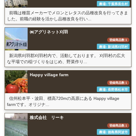
農場: 千葉県長生村
前職は種苗メーカーでメロンとレタスの品種改良を行ってきま
した。前職の経験を活かし品種改良を行い...
㈱アグリネット刈羽
登録商品数:1
農場: 新潟県刈羽村
新潟県刈羽郡刈羽村内で、活動しております。 刈羽村の広大
な平場での稲づくりをはじめ、野菜作り...
Happy village farm
登録商品数:1
農場: 長野県松本市
信州松本平・波田、標高720mの高原にある Happy village
farmです。オリジナ...
株式会社 リーキ
登録商品数:1
農場: 徳島県阿波市