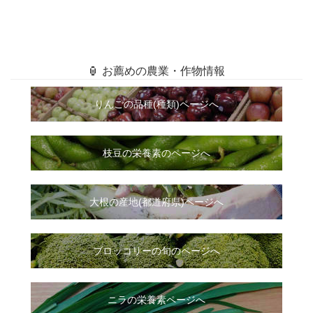
🏮 お薦めの農業・作物情報
りんごの品種(種類)ページへ
枝豆の栄養素のページへ
大根
の
産地(都道府県)ページへ
ブロッコリーの旬のページへ
ニラ
の
栄養素ページへ