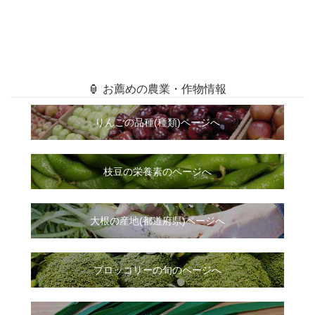
🏮 お薦めの農業・作物情報
りんごの品種(種類)ページへ
枝豆の栄養素のページへ
大根
の
産地(都道府県)ページへ
ブロッコリーの旬のページへ