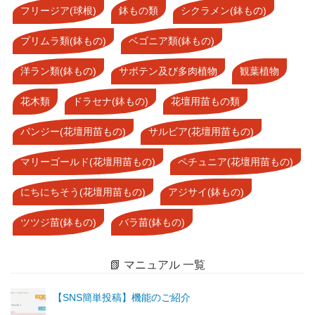
フリージア(球根)
鉢もの類
シクラメン(鉢もの)
プリムラ類(鉢もの)
ベゴニア類(鉢もの)
洋ラン類(鉢もの)
サボテン及び多肉植物
観葉植物
花木類
ドラセナ(鉢もの)
花壇用苗もの類
パンジー(花壇用苗もの)
サルビア(花壇用苗もの)
マリーゴールド(花壇用苗もの)
ペチュニア(花壇用苗もの)
にちにちそう(花壇用苗もの)
アジサイ(鉢もの)
ツツジ苗(鉢もの)
バラ苗(鉢もの)
📗 マニュアル 一覧
【SNS簡単投稿】機能のご紹介