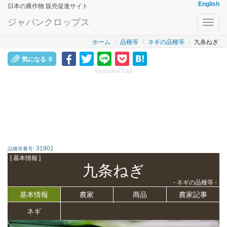
English
日本の農作物 販売促進サイト
ジャパンクロップス
Toggl
navig
ホーム
品種等
ネギの品種等
九条ねぎ
気になる
0
Sponsored Link
31901
品種等番号:
[ 基本情報 ]
九条ねぎ
- ネギの品種等 -
基本情報
農家
商品
農家記事
ネギ