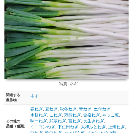
写真: ネギ
関連する
ネギ
農作物
春ねぎ
,
夏ねぎ
,
秋冬ねぎ
,
青ねぎ
,
土付ねぎ
,
水耕ねぎ
,
こねぎ
,
万能ねぎ
,
合格ねぎ
,
やっこ葱
,
味一ねぎ
,
武蔵ねぎ
,
宮ねぎ
,
長生きねぎ
,
その他の
品種（種類）
ミニヨンねぎ
,
下仁田ねぎ
,
大和ふとねぎ
,
上州ねぎ
,
白ねぎ
,
軟白ねぎ
,
べっぴん葱
,
さがおとめ小葱
,