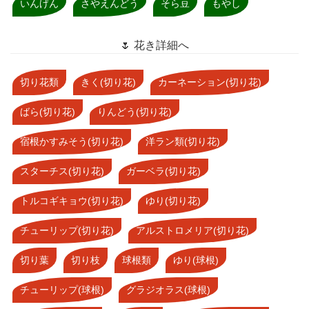
いんげん
さやえんどう
そら豆
もやし
🌷 花き詳細へ
切り花類
きく(切り花)
カーネーション(切り花)
ばら(切り花)
りんどう(切り花)
宿根かすみそう(切り花)
洋ラン類(切り花)
スターチス(切り花)
ガーベラ(切り花)
トルコギキョウ(切り花)
ゆり(切り花)
チューリップ(切り花)
アルストロメリア(切り花)
切り葉
切り枝
球根類
ゆり(球根)
チューリップ(球根)
グラジオラス(球根)