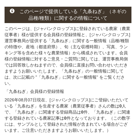
このページで提供している
「九条ねぎ」
（ネギの
品種/種類）
に関する
の情報について
このページは、[ジャパンクロップス]に登録されている農家（農業
従事者）様が提供する会員様の登録情報と、[ジャパンクロップス]
運営事務局が提供する「九条ねぎ」
に関する一般情報（品種/種類
の特徴や、産地（都道府県）、旬（主な収穫時期）、写真、ラン
キング等を含めた様々な農業情報）から構成されています。会員
様の登録情報に対するご意見・ご質問に関しては、運営事務局側
では回答致しかねますので、会員様に直接お問い合わせいただき
ますようお願いいたします。「九条ねぎ」の一般情報に関して
は、次に記載の "「九条ねぎ」に関する一般情報" をご覧くださ
い。
「九条ねぎ」会員様
の
登録
情報
2026年08月07日現在、[ジャパンクロップス]にご登録いただいて
いる「九条ねぎ」を生産する農家（農業従事者）さんの数は
0
人
で、「九条ねぎ」に関連する登録商品は
0
件、「九条ねぎ」に関連
する登録されている農家記事は
0
件となっております。（この数字
には、サンプルとして登録された情報が含まれている場合がござ
います。ご注意いただきますようお願いいたします。）