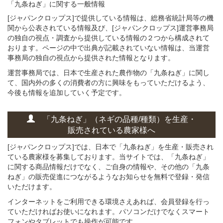
「九条ねぎ」に関する
一般
情報
[ジャパンクロップス]で提供している情報は、総務省統計局等の機
関から公表されている情報及び、[ジャパンクロップス]運営事務局
の独自の視点・調査から提供している情報の２つから構成されて
おります。ページの中で出典が記載されていない情報は、当運営
事務局の独自の視点から提供された情報となります。
運営事務局では、日本で生産された農作物の「九条ねぎ」に関し
て、国内外の多くの消費者の方に興味をもっていただけるよう、
今後も情報を追加していく予定です。
「九条ねぎ」
（ネギの
品種/種類）
を
生産・
販売されている
農家様へ
[ジャパンクロップス]では、日本で「九条ねぎ」を生産・販売され
ている農家様を募集しております。当サイトでは、「九条ねぎ」
に関する商品情報だけでなく、ご自身の情報や、その他の「九条
ねぎ」の販売促進につながるようなお知らせを無料で登録・発信
いただけます。
インターネットをご利用できる環境さえあれば、会員登録を行っ
ていただければお使いになれます。パソコンだけでなくスマート
フォンやタブレットでも操作が可能です。