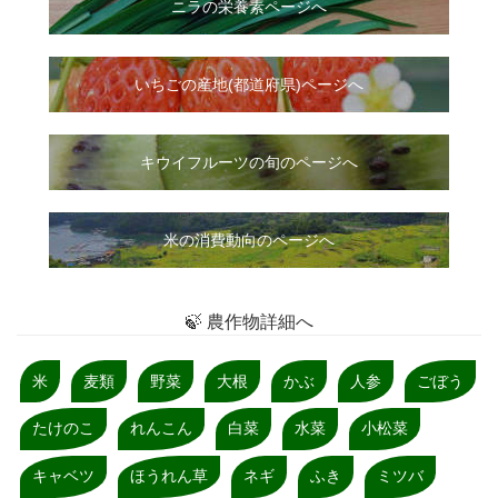
ニラ
の
栄養素ページへ
いちご
の
産地(都道府県)ページへ
キウイフルーツの旬のページへ
米の消費動向のページへ
🍃 農作物詳細へ
米
麦類
野菜
大根
かぶ
人参
ごぼう
たけのこ
れんこん
白菜
水菜
小松菜
キャベツ
ほうれん草
ネギ
ふき
ミツバ