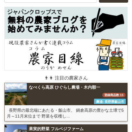
👨👩 注目の農家さん
なべくら高原 ひぐらし農場・木内順一
登録商品数:15
農場: 長野県飯山市
長野県の最北端にあたる・飯山市、 鍋倉高原の豊かな土壌で5
月～11月末位まで 野菜を収穫し...
果実的野菜 フルベジファーム