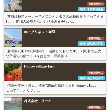
登録商品数:6
農場: 千葉県長生村
前職は種苗メーカーでメロンとレタスの品種改良を行ってきま
した。前職の経験を活かし品種改良を行い...
㈱アグリネット刈羽
登録商品数:1
農場: 新潟県刈羽村
新潟県刈羽郡刈羽村内で、活動しております。 刈羽村の広大
な平場での稲づくりをはじめ、野菜作り...
Happy village farm
登録商品数:1
農場: 長野県松本市
信州松本平・波田、標高720mの高原にある Happy village
farmです。オリジナ...
株式会社 リーキ
登録商品数:1