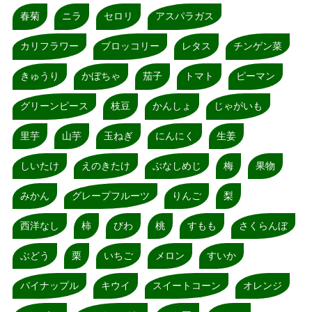
春菊
ニラ
セロリ
アスパラガス
カリフラワー
ブロッコリー
レタス
チンゲン菜
きゅうり
かぼちゃ
茄子
トマト
ピーマン
グリーンピース
枝豆
かんしょ
じゃがいも
里芋
山芋
玉ねぎ
にんにく
生姜
しいたけ
えのきたけ
ぶなしめじ
梅
果物
みかん
グレープフルーツ
りんご
梨
西洋なし
柿
びわ
桃
すもも
さくらんぼ
ぶどう
栗
いちご
メロン
すいか
パイナップル
キウイ
スイートコーン
オレンジ