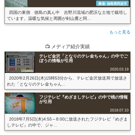
農場: 徳島県阿波市
四国の東側 徳島の真ん中 吉野川流域の肥沃な土地で栽培し
ています。温暖な気候と周囲が剣山麓と阿...
もっと見る
📺 メディア紹介実績
テレビ金沢「となりのテレ金ちゃん」の中でご
ぼうの情報が引用
2020.03.19
2020年2月26日(木)15時53分から、テレビ金沢放送局で放送さ
れた「となりのテレ金ちゃん...
フジテレビ『めざましテレビ』の中で桃の情報
が引用
2018.07.10
2018年7月5日(木)4:55～8:00に放送されたフジテレビ『めざま
しテレビ』の中で、ジャ...