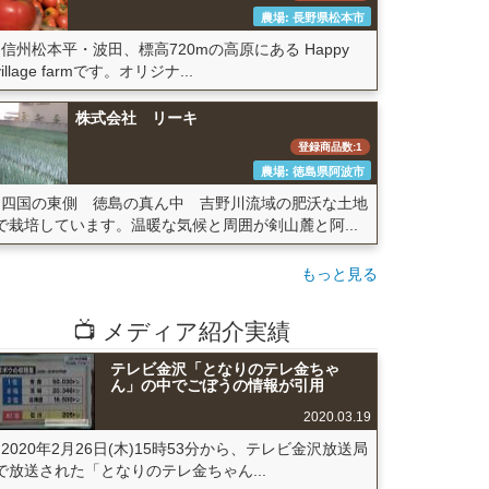
農場: 長野県松本市
信州松本平・波田、標高720mの高原にある Happy
village farmです。オリジナ...
株式会社 リーキ
登録商品数:1
農場: 徳島県阿波市
四国の東側 徳島の真ん中 吉野川流域の肥沃な土地
で栽培しています。温暖な気候と周囲が剣山麓と阿...
もっと見る
📺 メディア紹介実績
テレビ金沢「となりのテレ金ちゃ
ん」の中でごぼうの情報が引用
2020.03.19
2020年2月26日(木)15時53分から、テレビ金沢放送局
で放送された「となりのテレ金ちゃん...