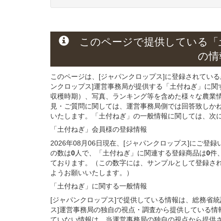
このページで提供している
「
の情
このページは、[ジャパンクロップス]に登録されてい
ンクロップス]運営事務局が提供する「土付ねぎ」
に関
収穫時期）、写真、ランキング等を含めた様々な農業
見・ご質問に関しては、運営事務局側では回答致しか
いたします。「土付ねぎ」の一般情報に関しては、次に記
「土付ねぎ」会員様
の
登録
情報
2026年08月06日現在、[ジャパンクロップス]に
の数は
0
人で、「土付ねぎ」に関連する登録商品は
0
件
ております。（この数字には、サンプルとして登録さ
ようお願いいたします。）
「土付ねぎ」に関する
一般
情報
[ジャパンクロップス]で提供している情報は、総務省
ス]運営事務局の独自の視点・調査から提供している情
ていない情報は、当運営事務局の独自の視点から提供