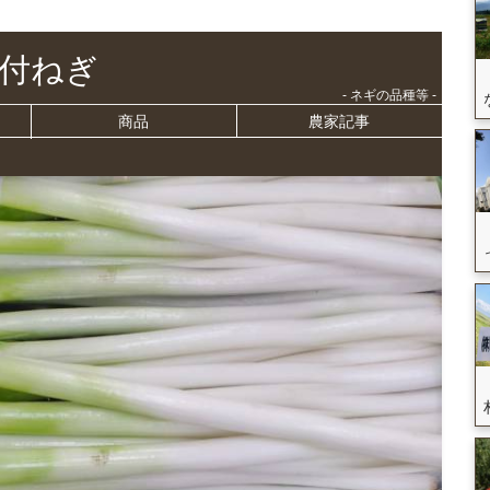
付ねぎ
- ネギの品種等 -
商品
農家記事