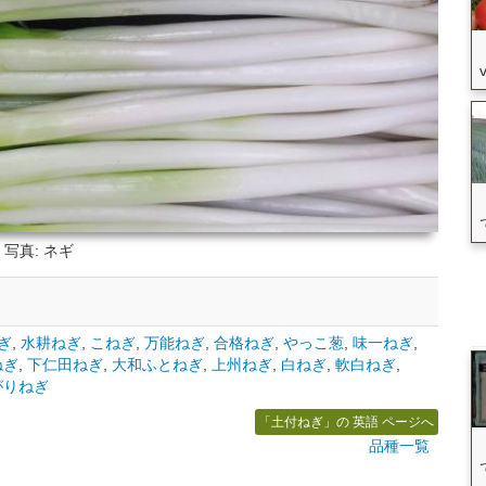
写真: ネギ
ぎ
,
水耕ねぎ
,
こねぎ
,
万能ねぎ
,
合格ねぎ
,
やっこ葱
,
味一ねぎ
,
ねぎ
,
下仁田ねぎ
,
大和ふとねぎ
,
上州ねぎ
,
白ねぎ
,
軟白ねぎ
,
がりねぎ
「土付ねぎ」の 英語 ページへ
品種一覧