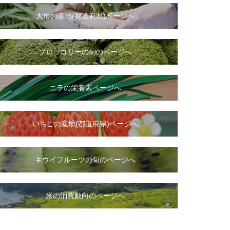
大根
の
産地(都道府県)ページへ
ブロッコリーの旬のページへ
ニラ
の
栄養素ページへ
いちご
の
産地(都道府県)ページへ
キウイフルーツの旬のページへ
米の消費動向のページへ