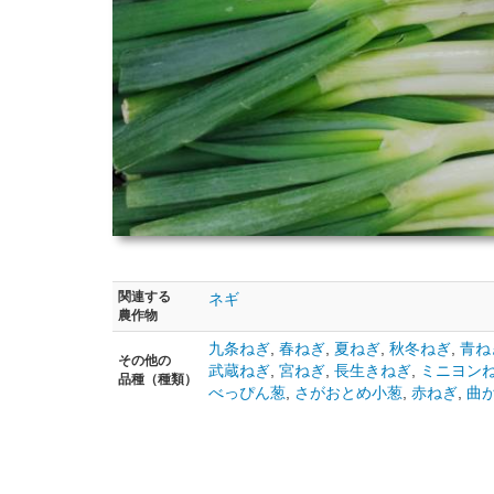
関連する
ネギ
農作物
九条ねぎ
,
春ねぎ
,
夏ねぎ
,
秋冬ねぎ
,
青ね
その他の
武蔵ねぎ
,
宮ねぎ
,
長生きねぎ
,
ミニヨン
品種（種類）
べっぴん葱
,
さがおとめ小葱
,
赤ねぎ
,
曲