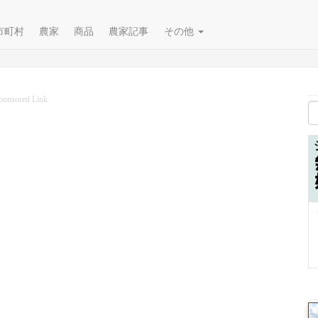
市町村
農家
商品
農家記事
その他
ponsored Link