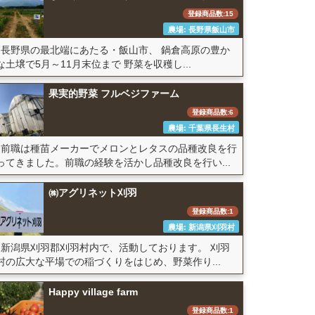
登録商品数:15
農場: 長野県飯山市
長野県の最北端にあたる・飯山市、 鍋倉高原の豊か
な土壌で5月～11月末位まで 野菜を収穫し...
果実的野菜 フルベジファーム
登録商品数:6
農場: 千葉県長生村
前職は種苗メーカーでメロンとレタスの品種改良を行
ってきました。前職の経験を活かし品種改良を行い...
㈱アグリネット刈羽
登録商品数:1
農場: 新潟県刈羽村
新潟県刈羽郡刈羽村内で、活動しております。 刈羽
村の広大な平場での稲づくりをはじめ、野菜作り...
Happy village farm
登録商品数:1