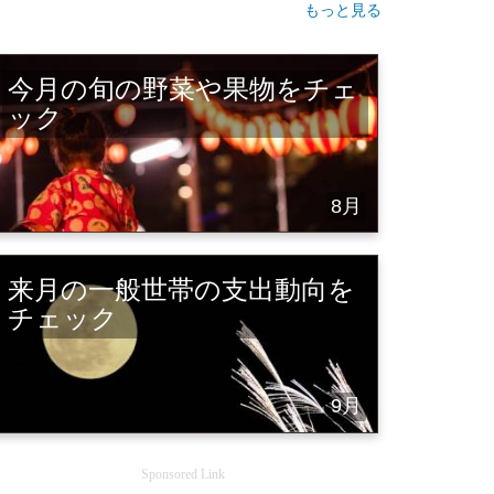
もっと見る
今月の旬の野菜や果物をチェ
ック
8月
来月の一般世帯の支出動向を
チェック
9月
Sponsored Link