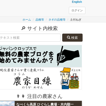
English
ログイン
ホーム
品種等
ネギの品種等
土付ねぎ
🔎 サイト内検索
検索
👨👩 注目の農家さん
なべくら高原 ひぐらし農場・木内順一