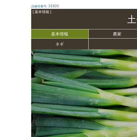
31920
品種等番号:
[ 基本情報 ]
土
基本情報
農家
ネギ