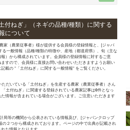
土付ねぎ」
（ネギの
品種/種類）
に関する
報について
る農家（農業従事者）様が提供する会員様の登録情報と、[ジャパ
する一般情報（品種/種類の特徴や、産地（都道府県）、旬（主な
情報）から構成されています。会員様の登録情報に対するご意
ねますので、会員様に直接お問い合わせいただきますようお願い
載の "「土付ねぎ」に関する一般情報" をご覧ください。
ご登録いただいている「土付ねぎ」を生産する農家（農業従事者）さん
、「土付ねぎ」に関連する登録されている農家記事は
0
件となっ
れた情報が含まれている場合がございます。ご注意いただきます
統計局等の機関から公表されている情報及び、[ジャパンクロップ
報の２つから構成されております。ページの中で出典が記載され
された情報となります。