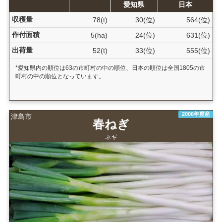
愛知県
日本
収穫量
78(t)
30(位)
564(位)
作付面積
5(ha)
24(位)
631(位)
出荷量
52(t)
33(位)
555(位)
*愛知県内の順位は63の市町村の中の順位、日本の順位は全国1805の市
町村の中の順位となっています。
2006年度産
津島市
春ねぎ
ネギ