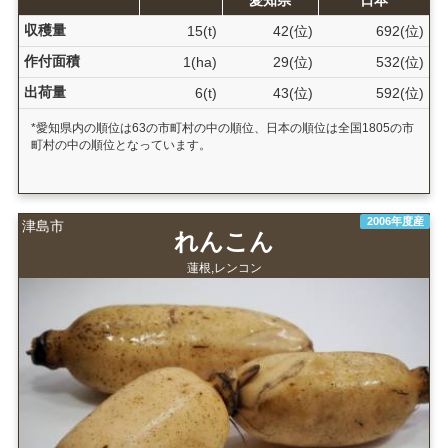
収穫量
15(t)
42(位)
692(位)
作付面積
1(ha)
29(位)
532(位)
出荷量
6(t)
43(位)
592(位)
*愛知県内の順位は63の市町村の中の順位、日本の順位は全国1805の市
町村の中の順位となっています。
2006年度産
津島市
れんこん
蓮根,レンコン