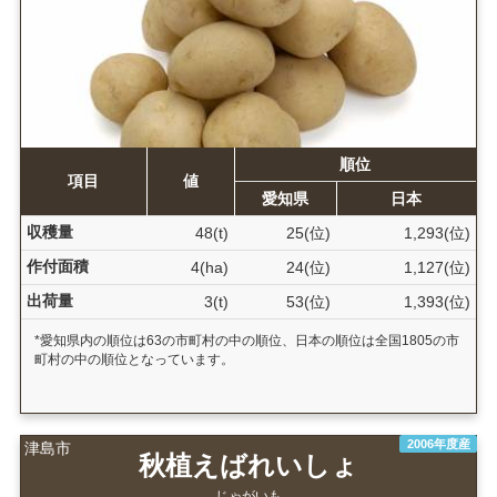
順位
項目
値
愛知県
日本
収穫量
48(t)
25(位)
1,293(位)
作付面積
4(ha)
24(位)
1,127(位)
出荷量
3(t)
53(位)
1,393(位)
*愛知県内の順位は63の市町村の中の順位、日本の順位は全国1805の市
町村の中の順位となっています。
2006年度産
津島市
秋植えばれいしょ
じゃがいも