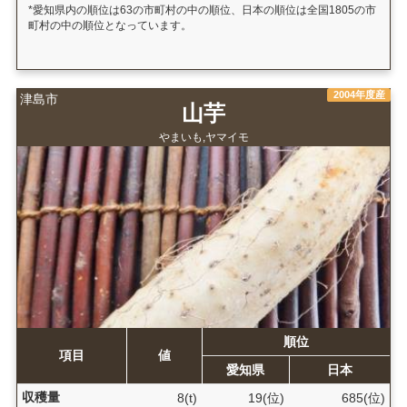
*愛知県内の順位は63の市町村の中の順位、日本の順位は全国1805の市
町村の中の順位となっています。
2004年度産
津島市
山芋
やまいも,ヤマイモ
順位
項目
値
愛知県
日本
収穫量
8(t)
19(位)
685(位)