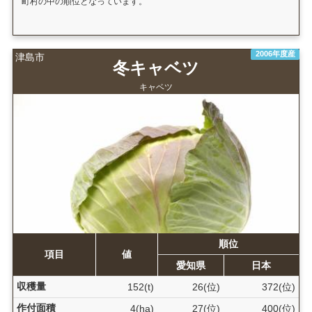
町村の中の順位となっています。
2006年度産
津島市
冬キャベツ
キャベツ
順位
項目
値
愛知県
日本
収穫量
152(t)
26(位)
372(位)
作付面積
4(ha)
27(位)
400(位)