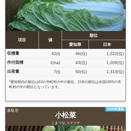
順位
項目
値
愛知県
日本
収穫量
42(t)
46(位)
1,222(位)
作付面積
1(ha)
43(位)
1,209(位)
出荷量
7(t)
50(位)
1,313(位)
*愛知県内の順位は63の市町村の中の順位、日本の順位は全国1805の市
町村の中の順位となっています。
2006年度産
津島市
小松菜
こまつな,コマツナ