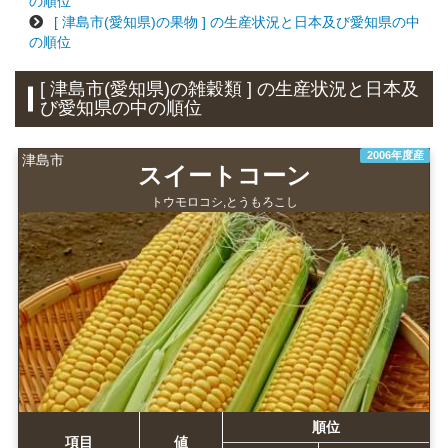
の順位
[ 津島市(愛知県)の果物 ] の生産状況と日本及び愛知県の中
の順位
[ 津島市(愛知県)の雑穀類 ] の生産状況と日本及
び愛知県の中の順位
2006年度産
津島市
スイートコーン
トウモロコシ,とうもろこし
順位
項目
値