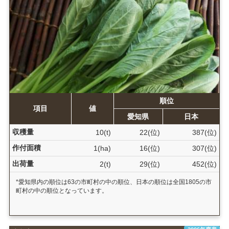
順位
項目
値
愛知県
日本
収穫量
10(t)
22(位)
387(位)
作付面積
1(ha)
16(位)
307(位)
出荷量
2(t)
29(位)
452(位)
*愛知県内の順位は63の市町村の中の順位、日本の順位は全国1805の市
町村の中の順位となっています。