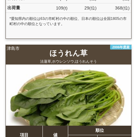
出荷量
109(t)
29(位)
368(位)
*愛知県内の順位は63の市町村の中の順位、日本の順位は全国1805の市
町村の中の順位となっています。
2006年度産
津島市
ほうれん草
法蓮草,ホウレンソウ,ほうれんそう
順位
項目
値