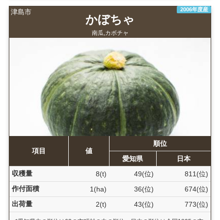
2006年度産
津島市
かぼちゃ
南瓜,カボチャ
順位
項目
値
愛知県
日本
収穫量
8(t)
49(位)
811(位)
作付面積
1(ha)
36(位)
674(位)
出荷量
2(t)
43(位)
773(位)