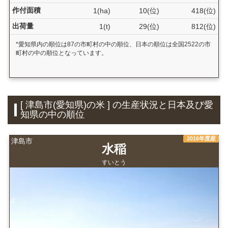
作付面積
1(ha)
10(位)
418(位)
出荷量
1(t)
29(位)
812(位)
*愛知県内の順位は87の市町村の中の順位、日本の順位は全国2522の市
町村の中の順位となっています。
[ 津島市(愛知県)の米 ] の生産状況と日本及び愛
知県の中の順位
2016年度産
津島市
水稲
すいとう