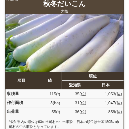
秋冬だいこん
大根
順位
項目
値
愛知県
日本
収穫量
115(t)
35(位)
1,053(位)
作付面積
3(ha)
31(位)
1,047(位)
出荷量
55(t)
36(位)
859(位)
*愛知県内の順位は63の市町村の中の順位、日本の順位は全国1805の市
町村の中の順位となっています。