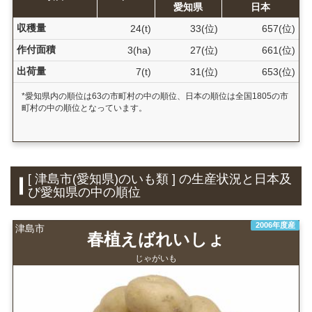
愛知県
日本
収穫量
24(t)
33(位)
657(位)
作付面積
3(ha)
27(位)
661(位)
出荷量
7(t)
31(位)
653(位)
*愛知県内の順位は63の市町村の中の順位、日本の順位は全国1805の市
町村の中の順位となっています。
[ 津島市(愛知県)のいも類 ] の生産状況と日本及
び愛知県の中の順位
2006年度産
津島市
春植えばれいしょ
じゃがいも