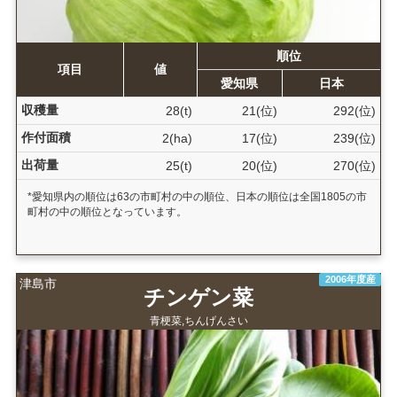
順位
項目
値
愛知県
日本
収穫量
28(t)
21(位)
292(位)
作付面積
2(ha)
17(位)
239(位)
出荷量
25(t)
20(位)
270(位)
*愛知県内の順位は63の市町村の中の順位、日本の順位は全国1805の市
町村の中の順位となっています。
2006年度産
津島市
チンゲン菜
青梗菜,ちんげんさい