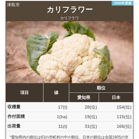
2006年度産
津島市
カリフラワー
カリフラワ
順位
項目
値
愛知県
日本
収穫量
17(t)
28(位)
154(位)
作付面積
1(ha)
19(位)
115(位)
出荷量
11(t)
31(位)
166(位)
*愛知県内の順位は63の市町村の中の順位、日本の順位は全国1805の市