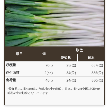
順位
項目
値
愛知県
日本
収穫量
70(t)
25(位)
657(位)
作付面積
2(ha)
34(位)
885(位)
出荷量
48(t)
24(位)
550(位)
*愛知県内の順位は63の市町村の中の順位、日本の順位は全国1805の市
町村の中の順位となっています。