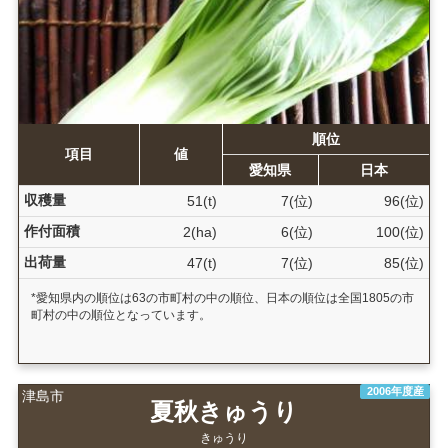
順位
項目
値
愛知県
日本
収穫量
51(t)
7(位)
96(位)
作付面積
2(ha)
6(位)
100(位)
出荷量
47(t)
7(位)
85(位)
*愛知県内の順位は63の市町村の中の順位、日本の順位は全国1805の市
町村の中の順位となっています。
2006年度産
津島市
夏秋きゅうり
きゅうり