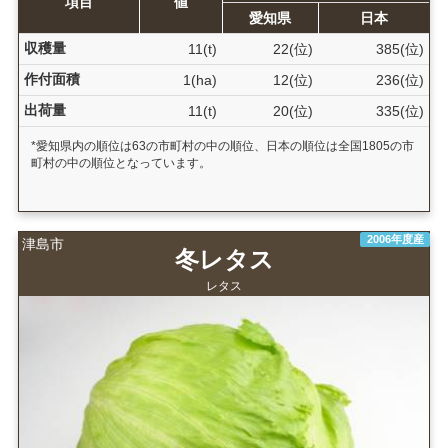
項目
値
愛知県
日本
収穫量
11(t)
22(位)
385(位)
作付面積
1(ha)
12(位)
236(位)
出荷量
11(t)
20(位)
335(位)
*愛知県内の順位は63の市町村の中の順位、日本の順位は全国1805の市
町村の中の順位となっています。
2006年度産
津島市
冬レタス
レタス