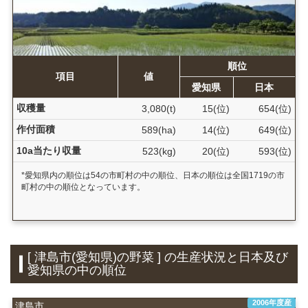
順位
項目
値
愛知県
日本
収穫量
3,080(t)
15(位)
654(位)
作付面積
589(ha)
14(位)
649(位)
10a当たり収量
523(kg)
20(位)
593(位)
*愛知県内の順位は54の市町村の中の順位、日本の順位は全国1719の市
町村の中の順位となっています。
[ 津島市(愛知県)の野菜 ] の生産状況と日本及び
愛知県の中の順位
2006年度産
津島市