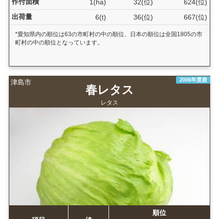
作付面積
1(ha)
32(位)
624(位)
出荷量
6(t)
36(位)
667(位)
*愛知県内の順位は63の市町村の中の順位、日本の順位は全国1805の市
町村の中の順位となっています。
2006年度産
津島市
春レタス
レタス
順位