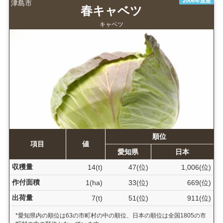
2006年度産
津島市
春キャベツ
キャベツ
順位
項目
値
愛知県
日本
収穫量
14(t)
47(位)
1,006(位)
作付面積
1(ha)
33(位)
669(位)
出荷量
7(t)
51(位)
911(位)
*愛知県内の順位は63の市町村の中の順位、日本の順位は全国1805の市