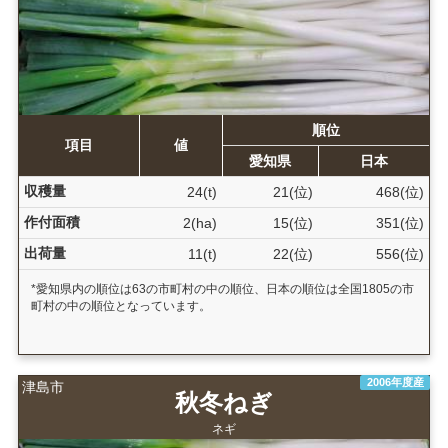
順位
項目
値
愛知県
日本
収穫量
24(t)
21(位)
468(位)
作付面積
2(ha)
15(位)
351(位)
出荷量
11(t)
22(位)
556(位)
*愛知県内の順位は63の市町村の中の順位、日本の順位は全国1805の市
町村の中の順位となっています。
2006年度産
津島市
秋冬ねぎ
ネギ