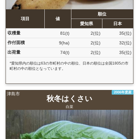
順位
項目
値
愛知県
日本
収穫量
81(t)
2(位)
35(位)
作付面積
9(ha)
2(位)
32(位)
出荷量
74(t)
2(位)
35(位)
*愛知県内の順位は63の市町村の中の順位、日本の順位は全国1805の市
町村の中の順位となっています。
2006年度産
津島市
秋冬はくさい
白菜