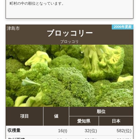
町村の中の順位となっています。
2006年度産
津島市
ブロッコリー
ブロッコリ
順位
項目
値
愛知県
日本
収穫量
16(t)
32(位)
582(位)