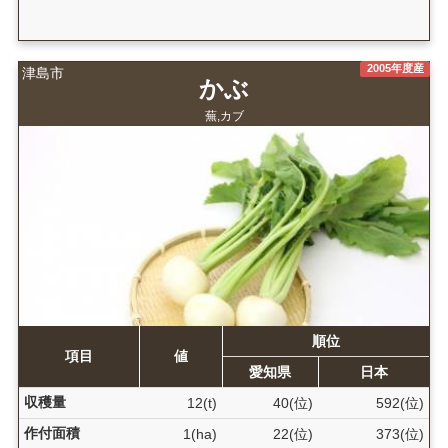
2005年度産
津島市
かぶ
蕪,カブ
順位
項目
値
愛知県
日本
収穫量
12(t)
40(位)
592(位)
作付面積
1(ha)
22(位)
373(位)