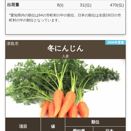
出荷量
8(t)
31(位)
470(位)
*愛知県内の順位は64の市町村の中の順位、日本の順位は全国1822の市
町村の中の順位となっています。
2006年度産
津島市
冬にんじん
人参
順位
項目
値
愛知県
日本