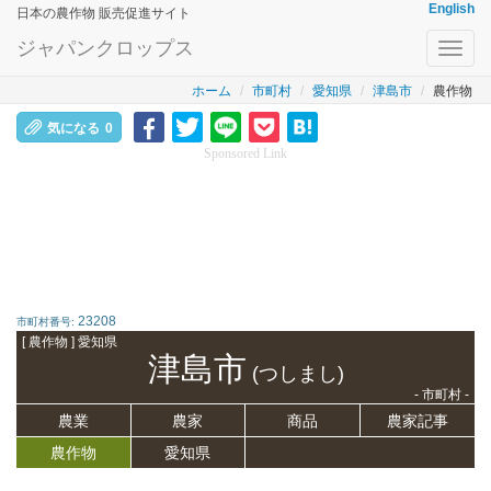
English
日本の農作物 販売促進サイト
ジャパンクロップス
Toggl
navig
ホーム
市町村
愛知県
津島市
農作物
気になる
0
Sponsored Link
23208
市町村番号:
[ 農作物 ] 愛知県
津島市
(つしまし)
- 市町村 -
農業
農家
商品
農家記事
農作物
愛知県