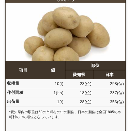
順位
項目
値
愛知県
日本
収穫量
10(t)
23(位)
298(位)
作付面積
1(ha)
18(位)
237(位)
出荷量
1(t)
28(位)
356(位)
*愛知県内の順位は63の市町村の中の順位、日本の順位は全国1805の市
町村の中の順位となっています。