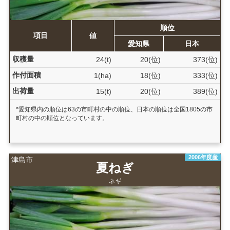
順位
項目
値
愛知県
日本
収穫量
24(t)
20(位)
373(位)
作付面積
1(ha)
18(位)
333(位)
出荷量
15(t)
20(位)
389(位)
*愛知県内の順位は63の市町村の中の順位、日本の順位は全国1805の市
町村の中の順位となっています。
2006年度産
津島市
夏ねぎ
ネギ