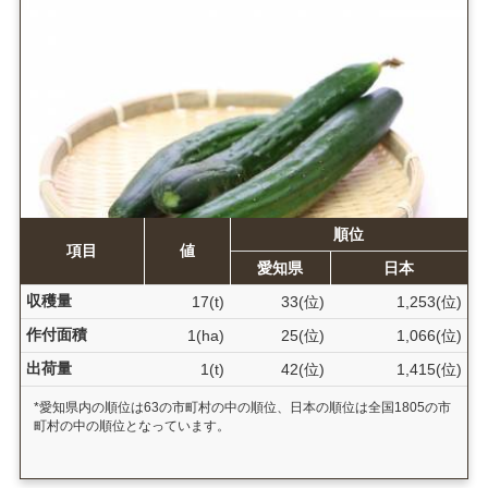
順位
項目
値
愛知県
日本
収穫量
17(t)
33(位)
1,253(位)
作付面積
1(ha)
25(位)
1,066(位)
出荷量
1(t)
42(位)
1,415(位)
*愛知県内の順位は63の市町村の中の順位、日本の順位は全国1805の市
町村の中の順位となっています。