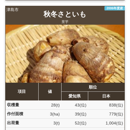
2006年度産
津島市
秋冬さといも
里芋
順位
項目
値
愛知県
日本
収穫量
28(t)
43(位)
838(位)
作付面積
3(ha)
39(位)
779(位)
出荷量
3(t)
52(位)
1,004(位)