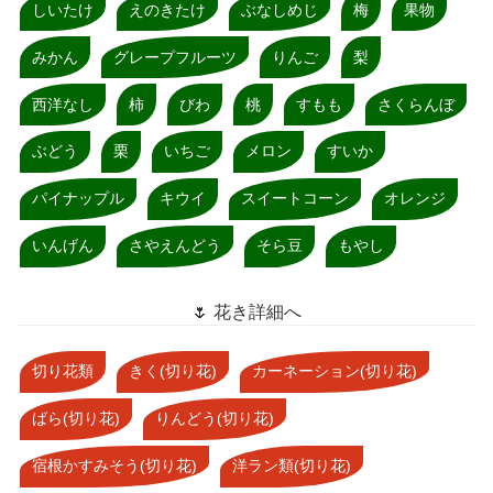
しいたけ
えのきたけ
ぶなしめじ
梅
果物
みかん
グレープフルーツ
りんご
梨
西洋なし
柿
びわ
桃
すもも
さくらんぼ
ぶどう
栗
いちご
メロン
すいか
パイナップル
キウイ
スイートコーン
オレンジ
いんげん
さやえんどう
そら豆
もやし
🌷 花き詳細へ
切り花類
きく(切り花)
カーネーション(切り花)
ばら(切り花)
りんどう(切り花)
宿根かすみそう(切り花)
洋ラン類(切り花)