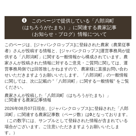
このページ
で
提供している
「八郎潟町
（はちろうがたまち）」
に関連する
農家記事
（お知らせ・ブログ）
情報について
このページは、[ジャパンクロップス]に登録された農家（農業従事
者）さんが投稿する情報と、[ジャパンクロップス]運営事務局が提
供する「八郎潟町」に関する一般情報から構成されています。農
家さんが投稿された情報に対するご意見・ご質問に関しては、運
営事務局側では回答致しかねますので、農家様に直接お問い合わ
せいただきますようお願いいたします。「八郎潟町」の一般情報
に関しては、次に記載の "「八郎潟町」に関する一般情報" をご覧
ください。
農家さんが投稿した「八郎潟町（はちろうがたまち）」
に関連する
農家記事
情報
2026年08月07日現在、[ジャパンクロップス]に登録された「八郎
潟町」に関連する農家記事数（ページ数）は
0
となっております。
（この数字には、サンプルとして登録された情報が含まれている
場合がございます。ご注意いただきますようお願いいたしま
す。）