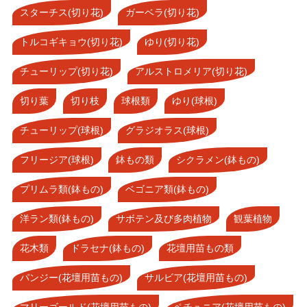
スターチス(切り花)
ガーベラ(切り花)
トルコギキョウ(切り花)
ゆり(切り花)
チューリップ(切り花)
アルストロメリア(切り花)
切り葉
切り枝
球根類
ゆり(球根)
チューリップ(球根)
グラジオラス(球根)
フリージア(球根)
鉢もの類
シクラメン(鉢もの)
プリムラ類(鉢もの)
ベゴニア類(鉢もの)
洋ラン類(鉢もの)
サボテン及び多肉植物
観葉植物
花木類
ドラセナ(鉢もの)
花壇用苗もの類
パンジー(花壇用苗もの)
サルビア(花壇用苗もの)
マリーゴールド(花壇用苗もの)
ペチュニア(花壇用苗もの)