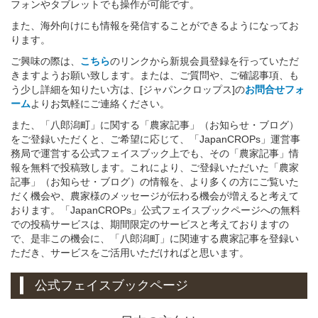
フォンやタブレットでも操作が可能です。
また、海外向けにも情報を発信することができるようになってお
ります。
ご興味の際は、
こちら
のリンクから新規会員登録を行っていただ
きますようお願い致します。または、ご質問や、ご確認事項、も
う少し詳細を知りたい方は、[ジャパンクロップス]の
お問合せフォ
ーム
よりお気軽にご連絡ください。
また、「八郎潟町」に関する「農家記事」（お知らせ・ブログ）
をご登録いただくと、ご希望に応じて、「JapanCROPs」運営事
務局で運営する公式フェイスブック上でも、その「農家記事」情
報を無料で投稿致します。これにより、ご登録いただいた「農家
記事」（お知らせ・ブログ）の情報を、より多くの方にご覧いた
だく機会や、農家様のメッセージが伝わる機会が増えると考えて
おります。「JapanCROPs」公式フェイスブックページへの無料
での投稿サービスは、期間限定のサービスと考えておりますの
で、是非この機会に、「八郎潟町」に関連する農家記事を登録い
ただき、サービスをご活用いただければと思います。
公式フェイスブックページ