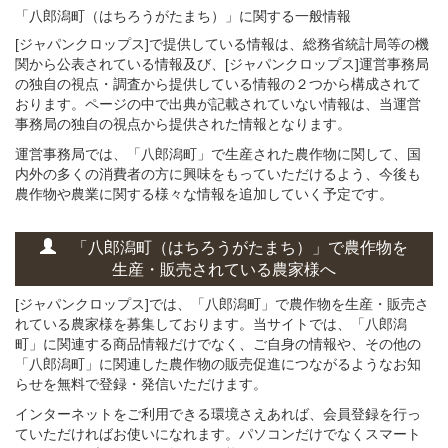
「八郎潟町（はちろうがたまち）」
に関する
一般
情報
[ジャパンクロップス]で提供している情報は、総務省統計局等の機
関から公表されている情報及び、[ジャパンクロップス]運営事務局
の独自の視点・調査から提供している情報の２つから構成されて
おります。ページの中で出典が記載されていない情報は、当運営
事務局の独自の視点から提供された情報となります。
運営事務局では、「八郎潟町」で生産された農作物に関して、国
内外の多くの消費者の方に興味をもっていただけるよう、今後も
農作物や農業に関する様々な情報を追加していく予定です。
「八郎潟町（はちろうがたまち）」
で
農作物を
生産・販売されている
農家様へ
[ジャパンクロップス]では、「八郎潟町」で農作物を生産・販売さ
れている農家様を募集しております。当サイトでは、「八郎潟
町」に関連する商品情報だけでなく、ご自身の情報や、その他の
「八郎潟町」に関連した農作物の販売促進につながるようなお知
らせを無料で登録・発信いただけます。
インターネットをご利用できる環境さえあれば、会員登録を行っ
ていただければお使いになれます。パソコンだけでなくスマート