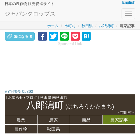
English
日本の農作物 販売促進サイト
ジャパンクロップス
Toggl
navig
ホーム
市町村
秋田県
八郎潟町
農家記事
気になる
0
Sponsored Link
05363
市町村番号:
[ お知らせ / ブログ ] 秋田県 南秋田郡
八郎潟町
(はちろうがたまち)
- 市町村 -
農業
農家
商品
農家記事
農作物
秋田県