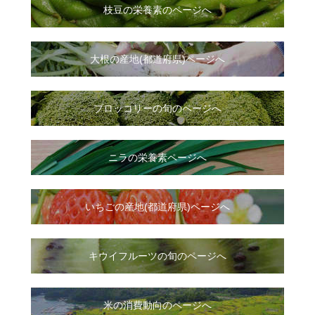
枝豆の栄養素のページへ
大根
の
産地(都道府県)ページへ
ブロッコリーの旬のページへ
ニラ
の
栄養素ページへ
いちご
の
産地(都道府県)ページへ
キウイフルーツの旬のページへ
米の消費動向のページへ