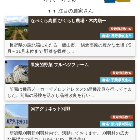
👨👩 注目の農家さん
なべくら高原 ひぐらし農場・木内順一
登録商品数:15
農場: 長野県飯山市
長野県の最北端にあたる・飯山市、 鍋倉高原の豊かな土壌で5
月～11月末位まで 野菜を収穫し...
果実的野菜 フルベジファーム
登録商品数:6
農場: 千葉県長生村
前職は種苗メーカーでメロンとレタスの品種改良を行ってきま
した。前職の経験を活かし品種改良を行い...
㈱アグリネット刈羽
登録商品数:1
農場: 新潟県刈羽村
新潟県刈羽郡刈羽村内で、活動しております。 刈羽村の広大
な平場での稲づくりをはじめ、野菜作り...