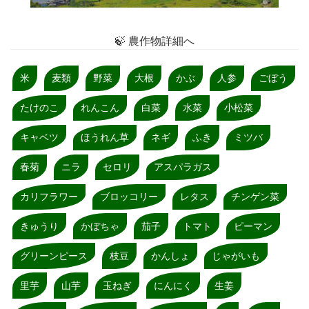
🍃 農作物詳細へ
米
麦類
野菜
大根
かぶ
人参
ごぼう
たけのこ
れんこん
白菜
水菜
小松菜
キャベツ
ほうれん草
ネギ
ふき
ミツバ
春菊
ニラ
セロリ
アスパラガス
カリフラワー
ブロッコリー
レタス
チンゲン菜
きゅうり
かぼちゃ
茄子
トマト
ピーマン
グリーンピース
枝豆
かんしょ
じゃがいも
里芋
山芋
玉ねぎ
にんにく
生姜