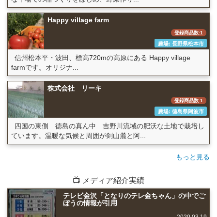
Happy village farm
登録商品数:1
農場: 長野県松本市
信州松本平・波田、標高720mの高原にある Happy village
farmです。オリジナ...
株式会社 リーキ
登録商品数:1
農場: 徳島県阿波市
四国の東側 徳島の真ん中 吉野川流域の肥沃な土地で栽培し
ています。温暖な気候と周囲が剣山麓と阿...
もっと見る
📺 メディア紹介実績
テレビ金沢「となりのテレ金ちゃん」の中でご
ぼうの情報が引用