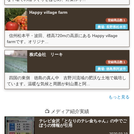
Happy village farm
登録商品数:1
農場: 長野県松本市
信州松本平・波田、標高720mの高原にある Happy village
farmです。オリジナ...
株式会社 リーキ
登録商品数:1
農場: 徳島県阿波市
四国の東側 徳島の真ん中 吉野川流域の肥沃な土地で栽培し
ています。温暖な気候と周囲が剣山麓と阿...
もっと見る
📺 メディア紹介実績
テレビ金沢「となりのテレ金ちゃん」の中でご
ぼうの情報が引用