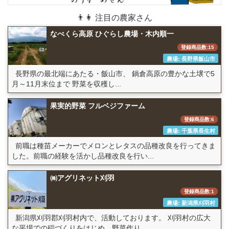
👨👩 注目の農家さん
なべくら高原 ひぐらし農場・木内順一
登録商品数:15
農場: 長野県飯山市
長野県の最北端にあたる・飯山市、 鍋倉高原の豊かな土壌で5
月～11月末位まで 野菜を収穫し...
果実的野菜 フルベジファーム
登録商品数:6
農場: 千葉県長生村
前職は種苗メーカーでメロンとレタスの品種改良を行ってきま
した。前職の経験を活かし品種改良を行い...
㈱アグリネット刈羽
登録商品数:1
農場: 新潟県刈羽村
新潟県刈羽郡刈羽村内で、活動しております。 刈羽村の広大
な平場での稲づくりをはじめ、野菜作り...