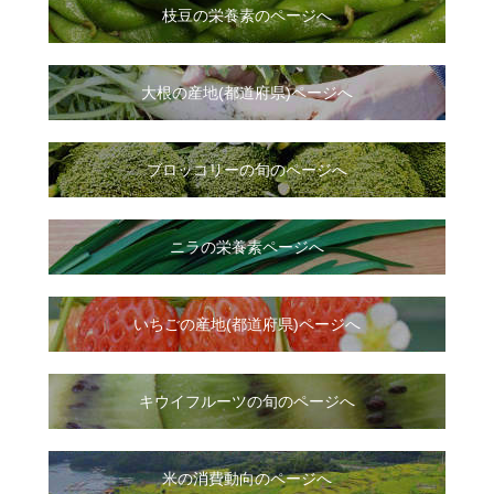
枝豆の栄養素のページへ
大根
の
産地(都道府県)ページへ
ブロッコリーの旬のページへ
ニラ
の
栄養素ページへ
いちご
の
産地(都道府県)ページへ
キウイフルーツの旬のページへ
米の消費動向のページへ