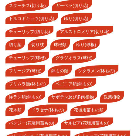
スターチス(切り花)
ガーベラ(切り花)
トルコギキョウ(切り花)
ゆり(切り花)
チューリップ(切り花)
アルストロメリア(切り花)
切り葉
切り枝
球根類
ゆり(球根)
チューリップ(球根)
グラジオラス(球根)
フリージア(球根)
鉢もの類
シクラメン(鉢もの)
プリムラ類(鉢もの)
ベゴニア類(鉢もの)
洋ラン類(鉢もの)
サボテン及び多肉植物
観葉植物
花木類
ドラセナ(鉢もの)
花壇用苗もの類
パンジー(花壇用苗もの)
サルビア(花壇用苗もの)
マリーゴールド(花壇用苗もの)
ペチュニア(花壇用苗もの)