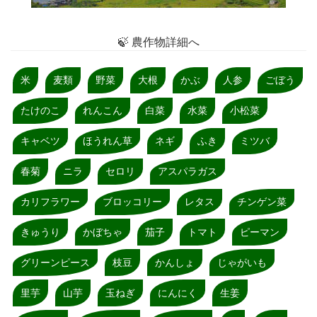
🍃 農作物詳細へ
米
麦類
野菜
大根
かぶ
人参
ごぼう
たけのこ
れんこん
白菜
水菜
小松菜
キャベツ
ほうれん草
ネギ
ふき
ミツバ
春菊
ニラ
セロリ
アスパラガス
カリフラワー
ブロッコリー
レタス
チンゲン菜
きゅうり
かぼちゃ
茄子
トマト
ピーマン
グリーンピース
枝豆
かんしょ
じゃがいも
里芋
山芋
玉ねぎ
にんにく
生姜