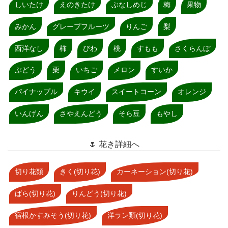
しいたけ
えのきたけ
ぶなしめじ
梅
果物
みかん
グレープフルーツ
りんご
梨
西洋なし
柿
びわ
桃
すもも
さくらんぼ
ぶどう
栗
いちご
メロン
すいか
パイナップル
キウイ
スイートコーン
オレンジ
いんげん
さやえんどう
そら豆
もやし
🌷 花き詳細へ
切り花類
きく(切り花)
カーネーション(切り花)
ばら(切り花)
りんどう(切り花)
宿根かすみそう(切り花)
洋ラン類(切り花)