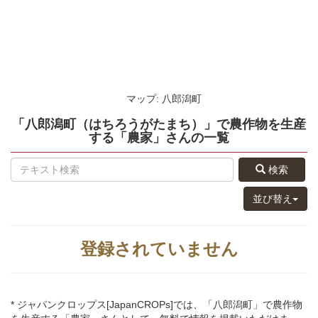
マップ: 八郎潟町
「八郎潟町（はちろうがたまち）」
で農作物を生産
する
「農家」さん
の
一覧
検索
並び替え
登録されていません
* ジャパンクロップス[JapanCROPs]では、「八郎潟町」で農作物