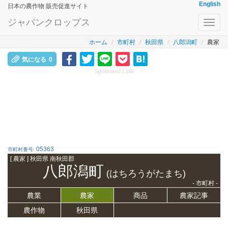
English
日本の農作物 販売促進サイト
ジャパンクロップス
Toggl
navig
ホーム
市町村
秋田県
八郎潟町
農家
気になる
0
Sponsored Link
05363
市町村番号:
[ 農家 ] 秋田県 南秋田郡
八郎潟町
(はちろうがたまち)
- 市町村 -
農業
農家
商品
農家記事
農作物
秋田県