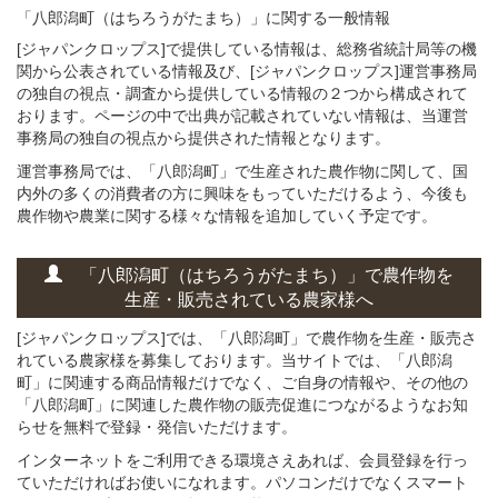
「八郎潟町（はちろうがたまち）」
に関する
一般
情報
[ジャパンクロップス]で提供している情報は、総務省統計局等の機
関から公表されている情報及び、[ジャパンクロップス]運営事務局
の独自の視点・調査から提供している情報の２つから構成されて
おります。ページの中で出典が記載されていない情報は、当運営
事務局の独自の視点から提供された情報となります。
運営事務局では、「八郎潟町」で生産された農作物に関して、国
内外の多くの消費者の方に興味をもっていただけるよう、今後も
農作物や農業に関する様々な情報を追加していく予定です。
「八郎潟町（はちろうがたまち）」
で
農作物を
生産・販売されている
農家様へ
[ジャパンクロップス]では、「八郎潟町」で農作物を生産・販売さ
れている農家様を募集しております。当サイトでは、「八郎潟
町」に関連する商品情報だけでなく、ご自身の情報や、その他の
「八郎潟町」に関連した農作物の販売促進につながるようなお知
らせを無料で登録・発信いただけます。
インターネットをご利用できる環境さえあれば、会員登録を行っ
ていただければお使いになれます。パソコンだけでなくスマート