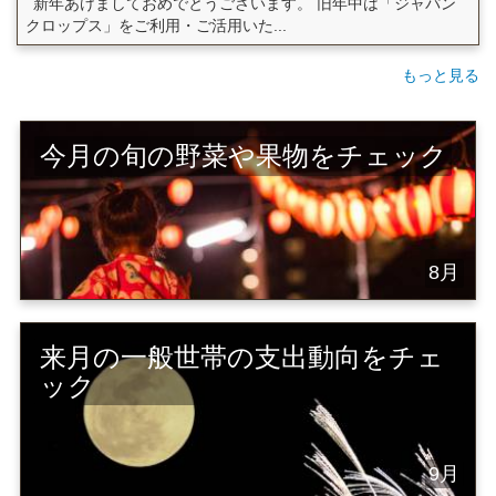
新年あけましておめでとうございます。 旧年中は「ジャパン
クロップス」をご利用・ご活用いた...
もっと見る
今月の旬の野菜や果物をチェック
8月
来月の一般世帯の支出動向をチェ
ック
9月