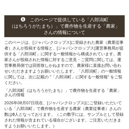
このページ
で
提供している
「八郎潟町
（はちろうがたまち）」
で農作物を生産する
「農家」
さん
の
情報について
このページは、[ジャパンクロップス]に登録された農家（農業従事
者）さんが投稿する情報と、[ジャパンクロップス]運営事務局が提
供する「八郎潟町」に関する一般情報から構成されています。農
家さんが投稿された情報に対するご意見・ご質問に関しては、運
営事務局側では回答致しかねますので、農家様に直接お問い合わ
せいただきますようお願いいたします。「八郎潟町」の一般情報
に関しては、次に記載の "「八郎潟町」に関する一般情報" をご覧
ください。
「八郎潟町（はちろうがたまち）」
で農作物を生産する
「農家」
さん
の
情報
2026年08月07日現在、[ジャパンクロップス]にご登録いただいて
いる「八郎潟町」で農作物を生産する農家（農業従事者）さんの
数は
0
人となっております。（この数字には、サンプルとして登録
された情報が含まれている場合がございます。ご注意いただきま
すようお願いいたします。）