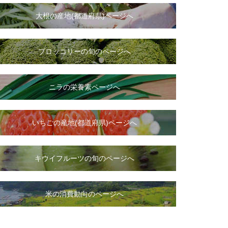
大根
の
産地(都道府県)ページへ
ブロッコリーの旬のページへ
ニラ
の
栄養素ページへ
いちご
の
産地(都道府県)ページへ
キウイフルーツの旬のページへ
米の消費動向のページへ