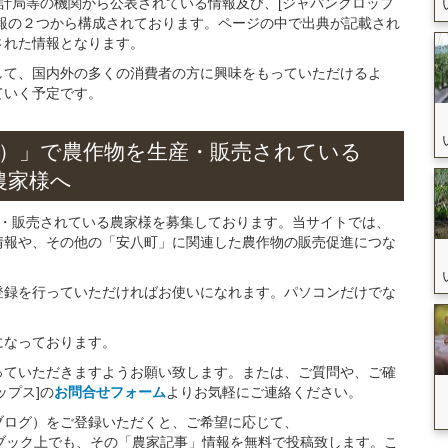
統計局等の機関から公表されている情報及び、[ジャパンクロップ
報の２つから構成されております。ページの中で出典が記載され
された情報となります。
して、国内外の多くの消費者の方に興味をもっていただけるよ
ていく予定です。
）」
で
農作物を
生産・販売されている
農家様へ
産・販売されている農家様を募集しております。当サイトでは、
情報や、その他の「安八町」に関連した農作物の販売促進につな
。
登録を行っていただければお使いになれます。パソコンだけでな
になっております。
っていただきますようお願い致します。または、ご質問や、ご確
ップス]の
お問合せフォーム
よりお気軽にご連絡ください。
ブログ）をご登録いただくと、ご希望に応じて、
イスブック上でも、その「農家記事」情報を無料で投稿致します。こ