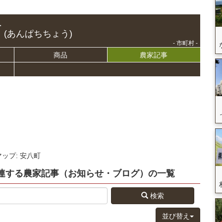
町
(あんぱちちょう)
- 市町村 -
商品
農家記事
マップ: 安八町
連する
農家記事（お知らせ・ブログ）
の
一覧
検索
並び替え