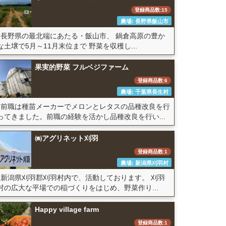
登録商品数:15
農場: 長野県飯山市
長野県の最北端にあたる・飯山市、 鍋倉高原の豊か
な土壌で5月～11月末位まで 野菜を収穫し...
果実的野菜 フルベジファーム
登録商品数:6
農場: 千葉県長生村
前職は種苗メーカーでメロンとレタスの品種改良を行
ってきました。前職の経験を活かし品種改良を行い...
㈱アグリネット刈羽
登録商品数:1
農場: 新潟県刈羽村
新潟県刈羽郡刈羽村内で、活動しております。 刈羽
村の広大な平場での稲づくりをはじめ、野菜作り...
Happy village farm
登録商品数:1