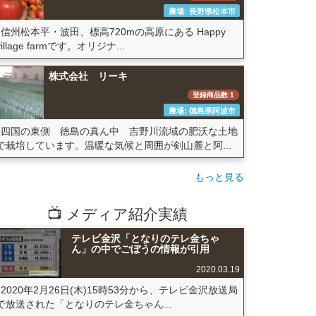
農場: 長野県松本市
信州松本平・波田、標高720mの高原にある Happy
village farmです。オリジナ...
株式会社 リーキ
登録商品数:1
農場: 徳島県阿波市
四国の東側 徳島の真ん中 吉野川流域の肥沃な土地
で栽培しています。温暖な気候と周囲が剣山麓と阿...
もっと見る
📺 メディア紹介実績
テレビ金沢「となりのテレ金ちゃ
ん」の中でごぼうの情報が引用
2020.03.19
2020年2月26日(木)15時53分から、テレビ金沢放送局
で放送された「となりのテレ金ちゃん...