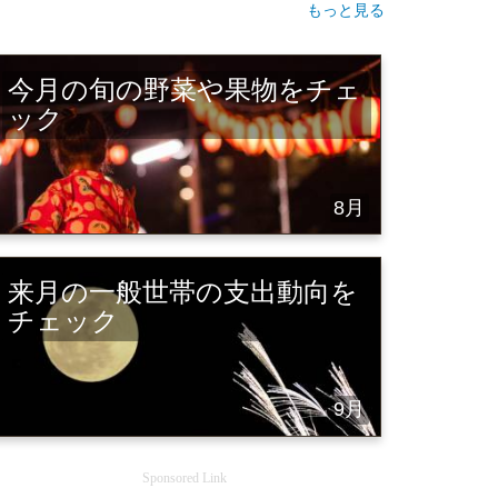
もっと見る
今月の旬の野菜や果物をチェ
ック
8月
来月の一般世帯の支出動向を
チェック
9月
Sponsored Link