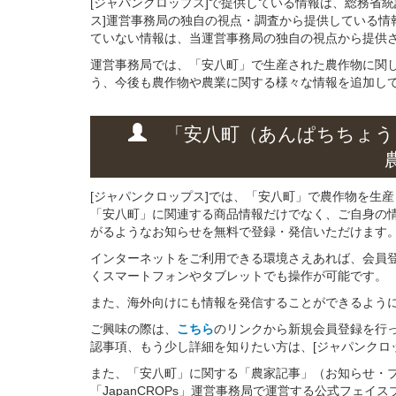
[ジャパンクロップス]で提供している情報は、総務省
ス]運営事務局の独自の視点・調査から提供している情
ていない情報は、当運営事務局の独自の視点から提供
運営事務局では、「安八町」で生産された農作物に関
う、今後も農作物や農業に関する様々な情報を追加し
「安八町（あんぱちちょう
[ジャパンクロップス]では、「安八町」で農作物を生
「安八町」に関連する商品情報だけでなく、ご自身の
がるようなお知らせを無料で登録・発信いただけます
インターネットをご利用できる環境さえあれば、会員
くスマートフォンやタブレットでも操作が可能です。
また、海外向けにも情報を発信することができるよう
ご興味の際は、
こちら
のリンクから新規会員登録を行
認事項、もう少し詳細を知りたい方は、[ジャパンクロ
また、「安八町」に関する「農家記事」（お知らせ・
「JapanCROPs」運営事務局で運営する公式フェ