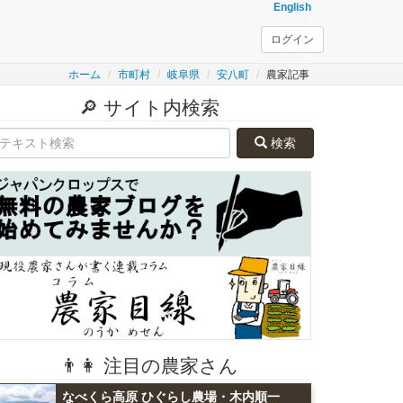
English
ログイン
ホーム
市町村
岐阜県
安八町
農家記事
🔎 サイト内検索
検索
👨👩 注目の農家さん
なべくら高原 ひぐらし農場・木内順一