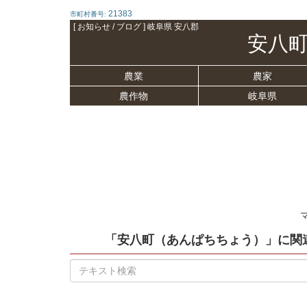
21383
市町村番号:
[ お知らせ / ブログ ] 岐阜県 安八郡
安八
農業
農家
農作物
岐阜県
「安八町（あんぱちちょう）」
に関