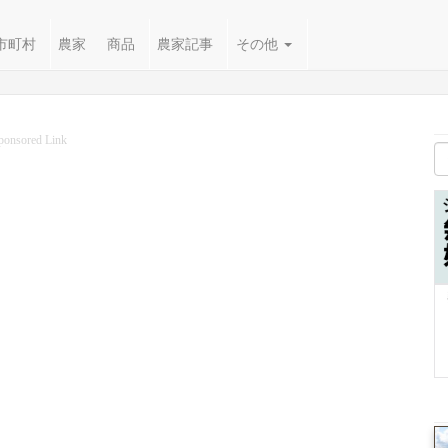
市町村
農家
商品
農家記事
その他
ponsored Link