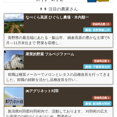
👨👩 注目の農家さん
なべくら高原 ひぐらし農場・木内順一
登録商品数:15
農場: 長野県飯山市
長野県の最北端にあたる・飯山市、 鍋倉高原の豊かな土壌で5
月～11月末位まで 野菜を収穫し...
果実的野菜 フルベジファーム
登録商品数:6
農場: 千葉県長生村
前職は種苗メーカーでメロンとレタスの品種改良を行ってきま
した。前職の経験を活かし品種改良を行い...
㈱アグリネット刈羽
登録商品数:1
農場: 新潟県刈羽村
新潟県刈羽郡刈羽村内で、活動しております。 刈羽村の広大
な平場での稲づくりをはじめ、野菜作り...