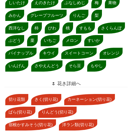
しいたけ
えのきたけ
ぶなしめじ
梅
果物
みかん
グレープフルーツ
りんご
梨
西洋なし
柿
びわ
桃
すもも
さくらんぼ
ぶどう
栗
いちご
メロン
すいか
パイナップル
キウイ
スイートコーン
オレンジ
いんげん
さやえんどう
そら豆
もやし
🌷 花き詳細へ
切り花類
きく(切り花)
カーネーション(切り花)
ばら(切り花)
りんどう(切り花)
宿根かすみそう(切り花)
洋ラン類(切り花)