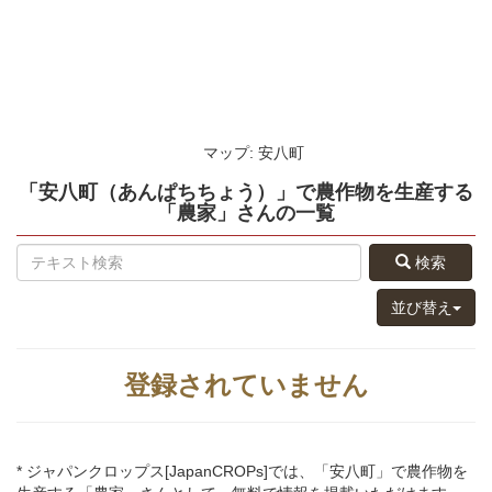
マップ: 安八町
「安八町（あんぱちちょう）」
で農作物を生産する
「農家」さん
の
一覧
検索
並び替え
登録されていません
* ジャパンクロップス[JapanCROPs]では、「安八町」で農作物を