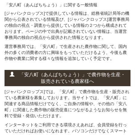
「安八町（あんぱちちょう）」
に関する
一般
情報
[ジャパンクロップス]で提供している情報は、総務省統計局等の機
関から公表されている情報及び、[ジャパンクロップス]運営事務局
の独自の視点・調査から提供している情報の２つから構成されて
おります。ページの中で出典が記載されていない情報は、当運営
事務局の独自の視点から提供された情報となります。
運営事務局では、「安八町」で生産された農作物に関して、国内
外の多くの消費者の方に興味をもっていただけるよう、今後も農
作物や農業に関する様々な情報を追加していく予定です。
「安八町（あんぱちちょう）」
で
農作物を
生産・
販売されている
農家様へ
[ジャパンクロップス]では、「安八町」で農作物を生産・販売され
ている農家様を募集しております。当サイトでは、「安八町」に
関連する商品情報だけでなく、ご自身の情報や、その他の「安八
町」に関連した農作物の販売促進につながるようなお知らせを無
料で登録・発信いただけます。
インターネットをご利用できる環境さえあれば、会員登録を行っ
ていただければお使いになれます。パソコンだけでなくスマート