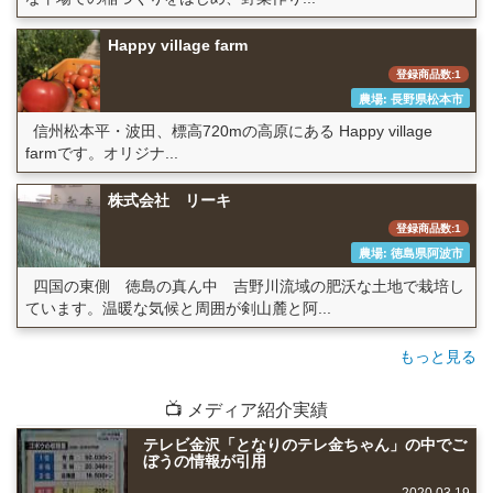
Happy village farm
登録商品数:1
農場: 長野県松本市
信州松本平・波田、標高720mの高原にある Happy village
farmです。オリジナ...
株式会社 リーキ
登録商品数:1
農場: 徳島県阿波市
四国の東側 徳島の真ん中 吉野川流域の肥沃な土地で栽培し
ています。温暖な気候と周囲が剣山麓と阿...
もっと見る
📺 メディア紹介実績
テレビ金沢「となりのテレ金ちゃん」の中でご
ぼうの情報が引用