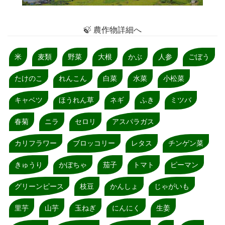
🍃 農作物詳細へ
米
麦類
野菜
大根
かぶ
人参
ごぼう
たけのこ
れんこん
白菜
水菜
小松菜
キャベツ
ほうれん草
ネギ
ふき
ミツバ
春菊
ニラ
セロリ
アスパラガス
カリフラワー
ブロッコリー
レタス
チンゲン菜
きゅうり
かぼちゃ
茄子
トマト
ピーマン
グリーンピース
枝豆
かんしょ
じゃがいも
里芋
山芋
玉ねぎ
にんにく
生姜