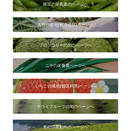
枝豆の栄養素のページへ
大根
の
産地(都道府県)ページへ
ブロッコリーの旬のページへ
ニラ
の
栄養素ページへ
いちご
の
産地(都道府県)ページへ
キウイフルーツの旬のページへ
米の消費動向のページへ