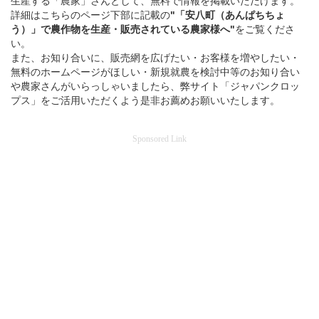
生産する「農家」さんとして、無料で情報を掲載いただけます。
詳細はこちらのページ下部に記載の
"「安八町（あんぱちちょ
う）」
で
農作物を
生産・販売されている
農家様へ"
をご覧くださ
い。
また、お知り合いに、販売網を広げたい・お客様を増やしたい・
無料のホームページがほしい・新規就農を検討中等のお知り合い
や農家さんがいらっしゃいましたら、弊サイト「ジャパンクロッ
プス」をご活用いただくよう是非お薦めお願いいたします。
Sponsored Link