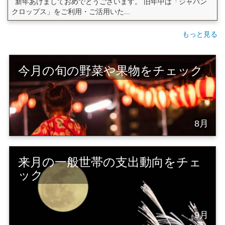
新年あけましておめでとうございます。 旧年中は「ジャパン
クロップス」をご利用・ご活用いた...
もっと見る
今月の旬の野菜や果物をチェック
8月
来月の一般世帯の支出動向をチェ
ック
9月