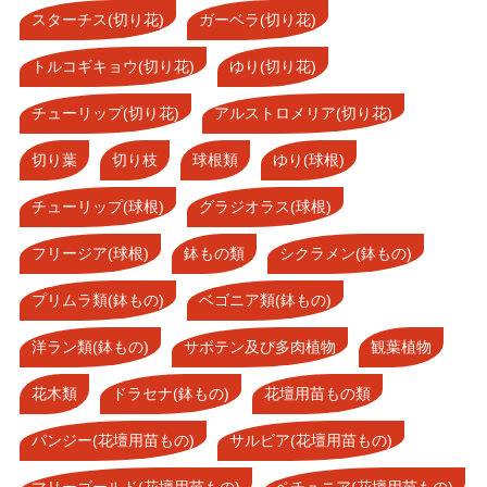
スターチス(切り花)
ガーベラ(切り花)
トルコギキョウ(切り花)
ゆり(切り花)
チューリップ(切り花)
アルストロメリア(切り花)
切り葉
切り枝
球根類
ゆり(球根)
チューリップ(球根)
グラジオラス(球根)
フリージア(球根)
鉢もの類
シクラメン(鉢もの)
プリムラ類(鉢もの)
ベゴニア類(鉢もの)
洋ラン類(鉢もの)
サボテン及び多肉植物
観葉植物
花木類
ドラセナ(鉢もの)
花壇用苗もの類
パンジー(花壇用苗もの)
サルビア(花壇用苗もの)
マリーゴールド(花壇用苗もの)
ペチュニア(花壇用苗もの)