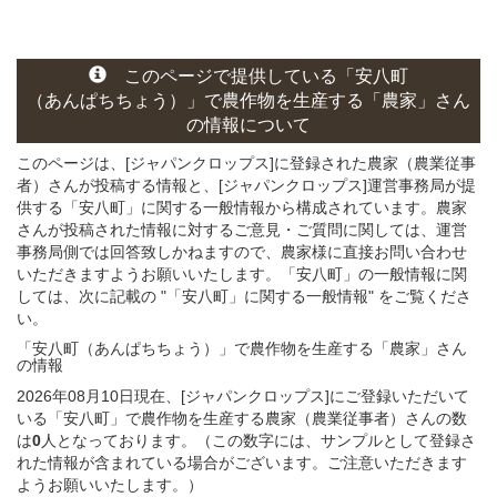
このページ
で
提供している
「安八町
（あんぱちちょう）」
で農作物を生産する
「農家」さん
の
情報について
このページは、[ジャパンクロップス]に登録された農家（農業従事
者）さんが投稿する情報と、[ジャパンクロップス]運営事務局が提
供する「安八町」に関する一般情報から構成されています。農家
さんが投稿された情報に対するご意見・ご質問に関しては、運営
事務局側では回答致しかねますので、農家様に直接お問い合わせ
いただきますようお願いいたします。「安八町」の一般情報に関
しては、次に記載の "「安八町」に関する一般情報" をご覧くださ
い。
「安八町（あんぱちちょう）」
で農作物を生産する
「農家」さん
の
情報
2026年08月10日現在、[ジャパンクロップス]にご登録いただいて
いる「安八町」で農作物を生産する農家（農業従事者）さんの数
は
0
人となっております。（この数字には、サンプルとして登録さ
れた情報が含まれている場合がございます。ご注意いただきます
ようお願いいたします。）