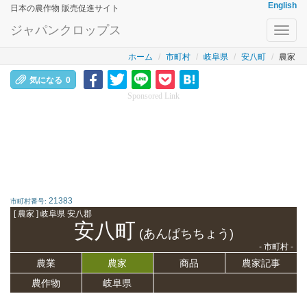
English
日本の農作物 販売促進サイト
ジャパンクロップス
Toggl
navig
ホーム
市町村
岐阜県
安八町
農家
気になる
0
Sponsored Link
21383
市町村番号:
[ 農家 ] 岐阜県 安八郡
安八町
(あんぱちちょう)
- 市町村 -
農業
農家
商品
農家記事
農作物
岐阜県