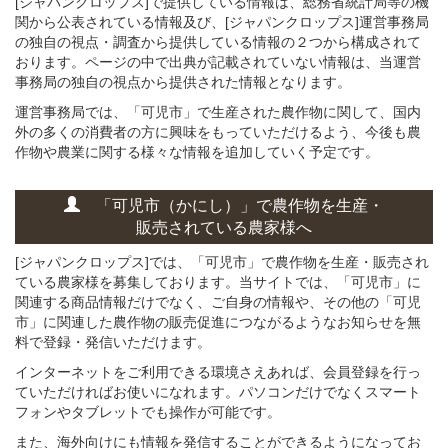
[ジャパンクロップス]で提供している情報は、総務省統計局等の機
関から公表されている情報及び、[ジャパンクロップス]運営事務局
の独自の視点・調査から提供している情報の２つから構成されて
おります。ページの中で出典が記載されていない情報は、当運営
事務局の独自の視点から提供された情報となります。
運営事務局では、「可児市」で生産された農作物に関して、国内
外の多くの消費者の方に興味をもっていただけるよう、今後も農
作物や農業に関する様々な情報を追加していく予定です。
「可児市（かにし）」
で
農作物を
生産・
販売されている
農家様へ
[ジャパンクロップス]では、「可児市」で農作物を生産・販売され
ている農家様を募集しております。当サイトでは、「可児市」に
関連する商品情報だけでなく、ご自身の情報や、その他の「可児
市」に関連した農作物の販売促進につながるようなお知らせを無
料で登録・発信いただけます。
インターネットをご利用できる環境さえあれば、会員登録を行っ
ていただければお使いになれます。パソコンだけでなくスマート
フォンやタブレットでも操作が可能です。
また、海外向けにも情報を発信することができるようになってお