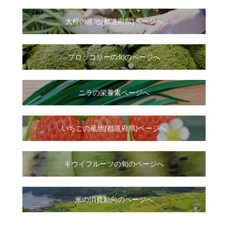
大根
の
産地(都道府県)ページへ
ブロッコリーの旬のページへ
ニラ
の
栄養素ページへ
いちご
の
産地(都道府県)ページへ
キウイフルーツの旬のページへ
米の消費動向のページへ