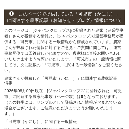
このページ
で
提供している
「可児市（かにし）」
に関連する
農家記事（お知らせ・ブログ）
情報について
このページは、[ジャパンクロップス]に登録された農家（農業従事
者）さんが投稿する情報と、[ジャパンクロップス]運営事務局が提
供する「可児市」に関する一般情報から構成されています。農家
さんが投稿された情報に対するご意見・ご質問に関しては、運営
事務局側では回答致しかねますので、農家様に直接お問い合わせ
いただきますようお願いいたします。「可児市」の一般情報に関
しては、次に記載の "「可児市」に関する一般情報" をご覧くださ
い。
農家さんが投稿した「可児市（かにし）」
に関連する
農家記事
情報
2026年08月09日現在、[ジャパンクロップス]に登録された「可児
市」に関連する農家記事数（ページ数）は
0
となっております。
（この数字には、サンプルとして登録された情報が含まれている
場合がございます。ご注意いただきますようお願いいたしま
す。）
「可児市（かにし）」
に関する
一般
情報