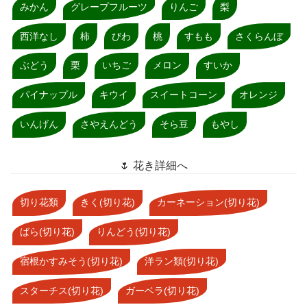
みかん
グレープフルーツ
りんご
梨
西洋なし
柿
びわ
桃
すもも
さくらんぼ
ぶどう
栗
いちご
メロン
すいか
パイナップル
キウイ
スイートコーン
オレンジ
いんげん
さやえんどう
そら豆
もやし
🌷 花き詳細へ
切り花類
きく(切り花)
カーネーション(切り花)
ばら(切り花)
りんどう(切り花)
宿根かすみそう(切り花)
洋ラン類(切り花)
スターチス(切り花)
ガーベラ(切り花)