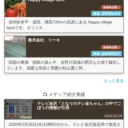
登録商品数:1
農場: 長野県松本市
信州松本平・波田、標高720mの高原にある Happy village
farmです。オリジナ...
株式会社 リーキ
登録商品数:1
農場: 徳島県阿波市
四国の東側 徳島の真ん中 吉野川流域の肥沃な土地で栽培し
ています。温暖な気候と周囲が剣山麓と阿...
もっと見る
📺 メディア紹介実績
テレビ金沢「となりのテレ金ちゃん」の中でご
ぼうの情報が引用
2020.03.19
2020年2月26日(木)15時53分から、テレビ金沢放送局で放送さ