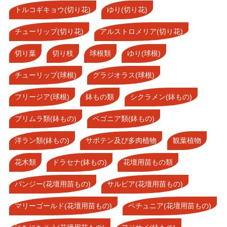
トルコギキョウ(切り花)
ゆり(切り花)
チューリップ(切り花)
アルストロメリア(切り花)
切り葉
切り枝
球根類
ゆり(球根)
チューリップ(球根)
グラジオラス(球根)
フリージア(球根)
鉢もの類
シクラメン(鉢もの)
プリムラ類(鉢もの)
ベゴニア類(鉢もの)
洋ラン類(鉢もの)
サボテン及び多肉植物
観葉植物
花木類
ドラセナ(鉢もの)
花壇用苗もの類
パンジー(花壇用苗もの)
サルビア(花壇用苗もの)
マリーゴールド(花壇用苗もの)
ペチュニア(花壇用苗もの)