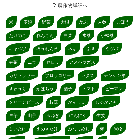
🍃 農作物詳細へ
米
麦類
野菜
大根
かぶ
人参
ごぼう
たけのこ
れんこん
白菜
水菜
小松菜
キャベツ
ほうれん草
ネギ
ふき
ミツバ
春菊
ニラ
セロリ
アスパラガス
カリフラワー
ブロッコリー
レタス
チンゲン菜
きゅうり
かぼちゃ
茄子
トマト
ピーマン
グリーンピース
枝豆
かんしょ
じゃがいも
里芋
山芋
玉ねぎ
にんにく
生姜
しいたけ
えのきたけ
ぶなしめじ
梅
果物