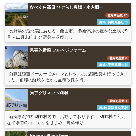
なべくら高原 ひぐらし農場・木内順一
登録商品数:15
農場: 長野県飯山市
長野県の最北端にあたる・飯山市、 鍋倉高原の豊かな土壌で5
月～11月末位まで 野菜を収穫し...
果実的野菜 フルベジファーム
登録商品数:6
農場: 千葉県長生村
前職は種苗メーカーでメロンとレタスの品種改良を行ってきま
した。前職の経験を活かし品種改良を行い...
㈱アグリネット刈羽
登録商品数:1
農場: 新潟県刈羽村
新潟県刈羽郡刈羽村内で、活動しております。 刈羽村の広大
な平場での稲づくりをはじめ、野菜作り...
Happy village farm