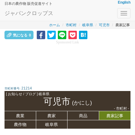
English
日本の農作物 販売促進サイト
ジャパンクロップス
Toggl
navig
ホーム
市町村
岐阜県
可児市
農家記事
気になる
0
Sponsored Link
21214
市町村番号:
[ お知らせ / ブログ ] 岐阜県
可児市
(かにし)
- 市町村 -
農業
農家
商品
農家記事
農作物
岐阜県