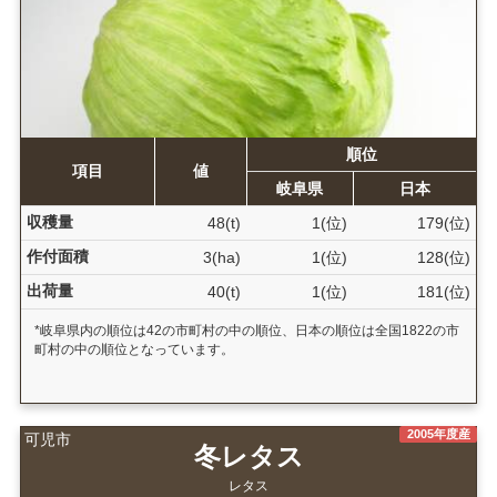
順位
項目
値
岐阜県
日本
収穫量
48(t)
1(位)
179(位)
作付面積
3(ha)
1(位)
128(位)
出荷量
40(t)
1(位)
181(位)
*岐阜県内の順位は42の市町村の中の順位、日本の順位は全国1822の市
町村の中の順位となっています。
2005年度産
可児市
冬レタス
レタス