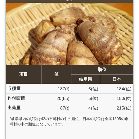
順位
項目
値
岐阜県
日本
収穫量
187(t)
6(位)
184(位)
作付面積
20(ha)
5(位)
150(位)
出荷量
87(t)
4(位)
215(位)
*岐阜県内の順位は42の市町村の中の順位、日本の順位は全国1805の市
町村の中の順位となっています。