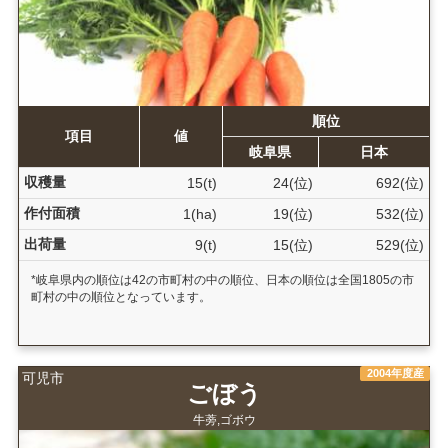
順位
項目
値
岐阜県
日本
収穫量
15(t)
24(位)
692(位)
作付面積
1(ha)
19(位)
532(位)
出荷量
9(t)
15(位)
529(位)
*岐阜県内の順位は42の市町村の中の順位、日本の順位は全国1805の市
町村の中の順位となっています。
2004年度産
可児市
ごぼう
牛蒡,ゴボウ