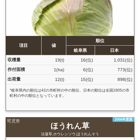
順位
項目
値
岐阜県
日本
収穫量
19(t)
16(位)
1,031(位)
作付面積
1(ha)
6(位)
773(位)
出荷量
12(t)
15(位)
898(位)
*岐阜県内の順位は42の市町村の中の順位、日本の順位は全国1805の市
町村の中の順位となっています。
2006年度産
可児市
ほうれん草
法蓮草,ホウレンソウ,ほうれんそう