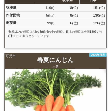
収穫量
116(t)
8(位)
151(位)
作付面積
5(ha)
8(位)
130(位)
出荷量
99(t)
6(位)
126(位)
*岐阜県内の順位は42の市町村の中の順位、日本の順位は全国1805の市
町村の中の順位となっています。
2006年度産
可児市
春夏にんじん
人参