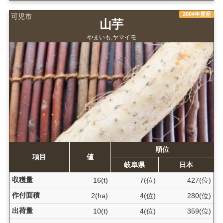
2004年度産
可児市
山芋
やまいも,ヤマイモ
順位
項目
値
岐阜県
日本
収穫量
16(t)
7(位)
427(位)
作付面積
2(ha)
4(位)
280(位)
出荷量
10(t)
4(位)
359(位)