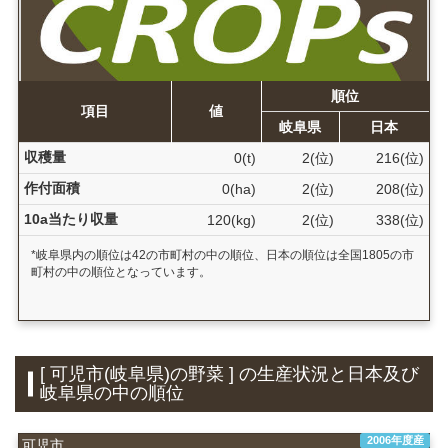
順位
項目
値
岐阜県
日本
収穫量
0(t)
2(位)
216(位)
作付面積
0(ha)
2(位)
208(位)
10a当たり収量
120(kg)
2(位)
338(位)
*岐阜県内の順位は42の市町村の中の順位、日本の順位は全国1805の市
町村の中の順位となっています。
[ 可児市(岐阜県)の野菜 ] の生産状況と日本及び
岐阜県の中の順位
2006年度産
可児市