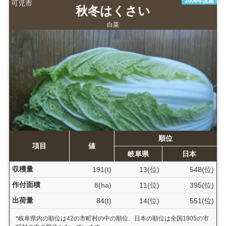
2006年度産
可児市
秋冬はくさい
白菜
順位
項目
値
岐阜県
日本
収穫量
191(t)
13(位)
548(位)
作付面積
8(ha)
11(位)
395(位)
出荷量
84(t)
14(位)
551(位)
*岐阜県内の順位は42の市町村の中の順位、日本の順位は全国1805の市