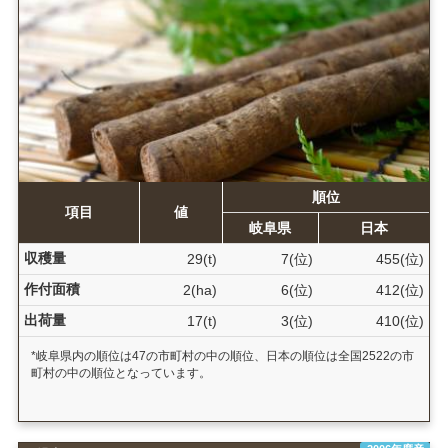
順位
項目
値
岐阜県
日本
収穫量
29(t)
7(位)
455(位)
作付面積
2(ha)
6(位)
412(位)
出荷量
17(t)
3(位)
410(位)
*岐阜県内の順位は47の市町村の中の順位、日本の順位は全国2522の市
町村の中の順位となっています。