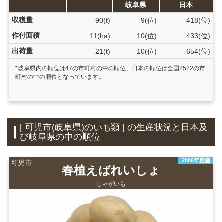
岐阜県
日本
収穫量
90(t)
9(位)
418(位)
作付面積
11(ha)
10(位)
433(位)
出荷量
21(t)
10(位)
654(位)
*岐阜県内の順位は47の市町村の中の順位、日本の順位は全国2522の市
町村の中の順位となっています。
[ 可児市(岐阜県)のいも類 ] の生産状況と日本及
び岐阜県の中の順位
2006年度産
可児市
春植えばれいしょ
じゃがいも