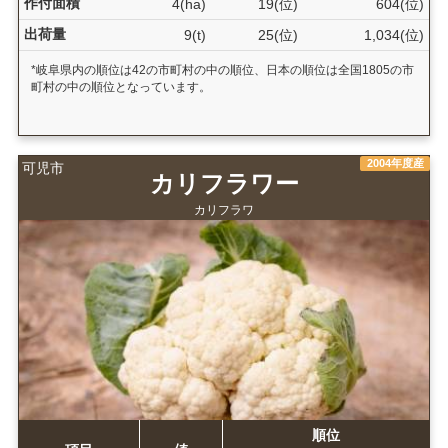
作付面積
4(ha)
19(位)
604(位)
出荷量
9(t)
25(位)
1,034(位)
*岐阜県内の順位は42の市町村の中の順位、日本の順位は全国1805の市
町村の中の順位となっています。
2004年度産
可児市
カリフラワー
カリフラワ
順位