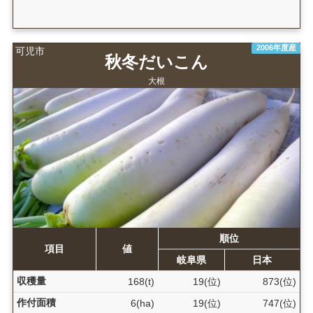
2006年度産
可児市
秋冬だいこん
大根
順位
項目
値
岐阜県
日本
収穫量
168(t)
19(位)
873(位)
作付面積
6(ha)
19(位)
747(位)