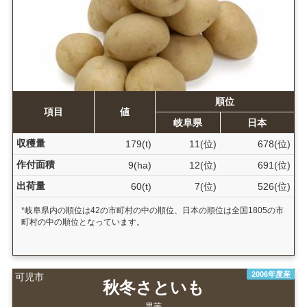
順位
項目
値
岐阜県
日本
収穫量
179(t)
11(位)
678(位)
作付面積
9(ha)
12(位)
691(位)
出荷量
60(t)
7(位)
526(位)
*岐阜県内の順位は42の市町村の中の順位、日本の順位は全国1805の市
町村の中の順位となっています。
2006年度産
可児市
秋冬さといも
里芋