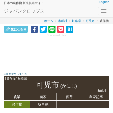
English
日本の農作物 販売促進サイト
ジャパンクロップス
Toggl
navig
ホーム
市町村
岐阜県
可児市
農作物
気になる
0
Sponsored Link
21214
市町村番号:
[ 農作物 ] 岐阜県
可児市
(かにし)
- 市町村 -
農業
農家
商品
農家記事
農作物
岐阜県