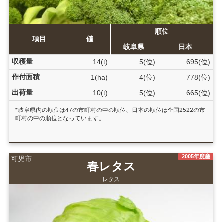
順位
項目
値
岐阜県
日本
収穫量
14(t)
5(位)
695(位)
作付面積
1(ha)
4(位)
778(位)
出荷量
10(t)
5(位)
665(位)
*岐阜県内の順位は47の市町村の中の順位、日本の順位は全国2522の市
町村の中の順位となっています。
2005年度産
可児市
春レタス
レタス