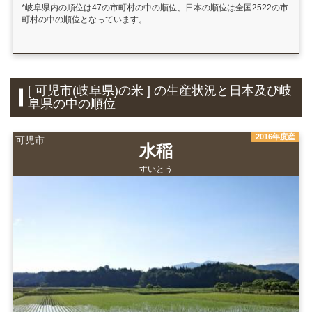
*岐阜県内の順位は47の市町村の中の順位、日本の順位は全国2522の市
町村の中の順位となっています。
[ 可児市(岐阜県)の米 ] の生産状況と日本及び岐
阜県の中の順位
2016年度産
可児市
水稲
すいとう