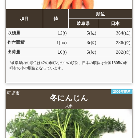
順位
項目
値
岐阜県
日本
収穫量
12(t)
5(位)
364(位)
作付面積
1(ha)
3(位)
236(位)
出荷量
10(t)
5(位)
282(位)
*岐阜県内の順位は42の市町村の中の順位、日本の順位は全国1805の市
町村の中の順位となっています。
2006年度産
可児市
冬にんじん
人参