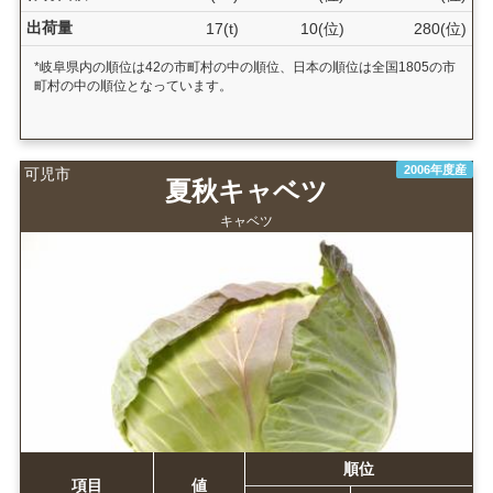
出荷量
17(t)
10(位)
280(位)
*岐阜県内の順位は42の市町村の中の順位、日本の順位は全国1805の市
町村の中の順位となっています。
2006年度産
可児市
夏秋キャベツ
キャベツ
順位
項目
値