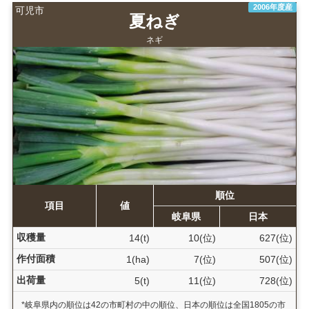
2006年度産
可児市
夏ねぎ
ネギ
順位
項目
値
岐阜県
日本
収穫量
14(t)
10(位)
627(位)
作付面積
1(ha)
7(位)
507(位)
出荷量
5(t)
11(位)
728(位)
*岐阜県内の順位は42の市町村の中の順位、日本の順位は全国1805の市