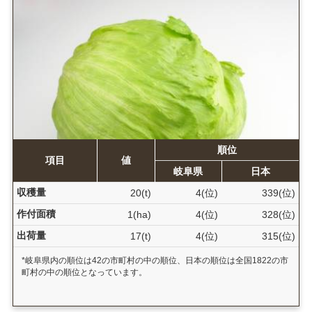
順位
項目
値
岐阜県
日本
収穫量
20(t)
4(位)
339(位)
作付面積
1(ha)
4(位)
328(位)
出荷量
17(t)
4(位)
315(位)
*岐阜県内の順位は42の市町村の中の順位、日本の順位は全国1822の市
町村の中の順位となっています。