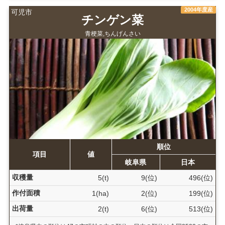
2004年度産
可児市
チンゲン菜
青梗菜,ちんげんさい
順位
項目
値
岐阜県
日本
収穫量
5(t)
9(位)
496(位)
作付面積
1(ha)
2(位)
199(位)
出荷量
2(t)
6(位)
513(位)