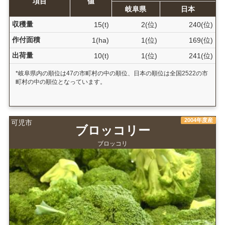
項目
値
岐阜県
日本
収穫量
15(t)
2(位)
240(位)
作付面積
1(ha)
1(位)
169(位)
出荷量
10(t)
1(位)
241(位)
*岐阜県内の順位は47の市町村の中の順位、日本の順位は全国2522の市
町村の中の順位となっています。
2004年度産
可児市
ブロッコリー
ブロッコリ