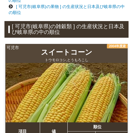
の順位
[ 可児市(岐阜県)の果物 ] の生産状況と日本及び岐阜県の中
の順位
[ 可児市(岐阜県)の雑穀類 ] の生産状況と日本及
び岐阜県の中の順位
2004年度産
可児市
スイートコーン
トウモロコシ,とうもろこし
順位
項目
値