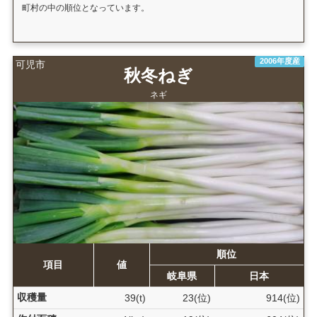
町村の中の順位となっています。
2006年度産
可児市
秋冬ねぎ
ネギ
順位
項目
値
岐阜県
日本
収穫量
39(t)
23(位)
914(位)