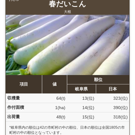
春だいこん
大根
順位
項目
値
岐阜県
日本
収穫量
64(t)
13(位)
323(位)
作付面積
1(ha)
14(位)
390(位)
出荷量
48(t)
15(位)
318(位)
*岐阜県内の順位は42の市町村の中の順位、日本の順位は全国1805の市
町村の中の順位となっています。