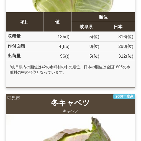
順位
項目
値
岐阜県
日本
収穫量
135(t)
5(位)
316(位)
作付面積
4(ha)
8(位)
298(位)
出荷量
96(t)
5(位)
312(位)
*岐阜県内の順位は42の市町村の中の順位、日本の順位は全国1805の市
町村の中の順位となっています。
2006年度産
可児市
冬キャベツ
キャベツ