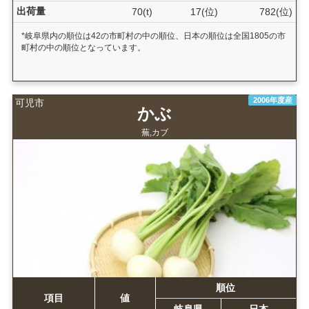
出荷量
70(t)
17(位)
782(位)
*岐阜県内の順位は42の市町村の中の順位、日本の順位は全国1805の市
町村の中の順位となっています。
2006年度産
可児市
かぶ
蕪,カブ
順位
項目
値
岐阜県
日本