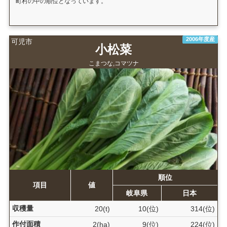
町村の中の順位となっています。
2006年度産
可児市
小松菜
こまつな,コマツナ
順位
項目
値
岐阜県
日本
収穫量
20(t)
10(位)
314(位)
作付面積
2(ha)
9(位)
224(位)