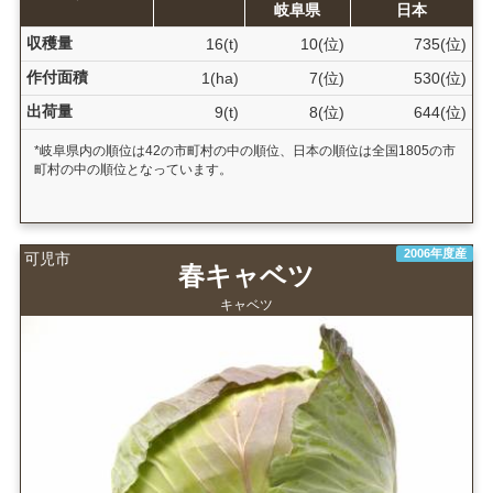
岐阜県
日本
収穫量
16(t)
10(位)
735(位)
作付面積
1(ha)
7(位)
530(位)
出荷量
9(t)
8(位)
644(位)
*岐阜県内の順位は42の市町村の中の順位、日本の順位は全国1805の市
町村の中の順位となっています。
2006年度産
可児市
春キャベツ
キャベツ