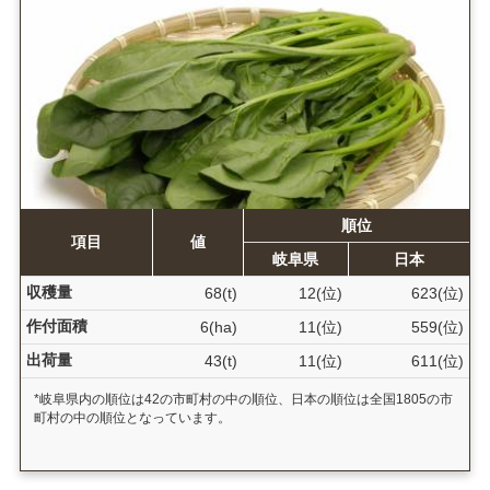
順位
項目
値
岐阜県
日本
収穫量
68(t)
12(位)
623(位)
作付面積
6(ha)
11(位)
559(位)
出荷量
43(t)
11(位)
611(位)
*岐阜県内の順位は42の市町村の中の順位、日本の順位は全国1805の市
町村の中の順位となっています。