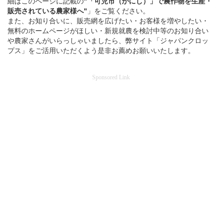
細はこのページに記載の
"「可児市（かにし）」
で
農作物を
生産・
販売されている
農家様へ"
」をご覧ください。
また、お知り合いに、販売網を広げたい・お客様を増やしたい・
無料のホームページがほしい・新規就農を検討中等のお知り合い
や農家さんがいらっしゃいましたら、弊サイト「ジャパンクロッ
プス」をご活用いただくよう是非お薦めお願いいたします。
Sponsored Link