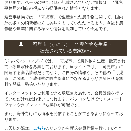
おります。ページの中で出典が記載されていない情報は、当運営
事務局の独自の視点から提供された情報となります。
運営事務局では、「可児市」で生産された農作物に関して、国内
外の多くの消費者の方に興味をもっていただけるよう、今後も農
作物や農業に関する様々な情報を追加していく予定です。
「可児市（かにし）」
で
農作物を
生産・
販売されている
農家様へ
[ジャパンクロップス]では、「可児市」で農作物を生産・販売され
ている農家様を募集しております。当サイトでは、「可児市」に
関連する商品情報だけでなく、ご自身の情報や、その他の「可児
市」に関連した農作物の販売促進につながるようなお知らせを無
料で登録・発信いただけます。
インターネットをご利用できる環境さえあれば、会員登録を行っ
ていただければお使いになれます。パソコンだけでなくスマート
フォンやタブレットでも操作が可能です。
また、海外向けにも情報を発信することができるようになってお
ります。
ご興味の際は、
こちら
のリンクから新規会員登録を行っていただ