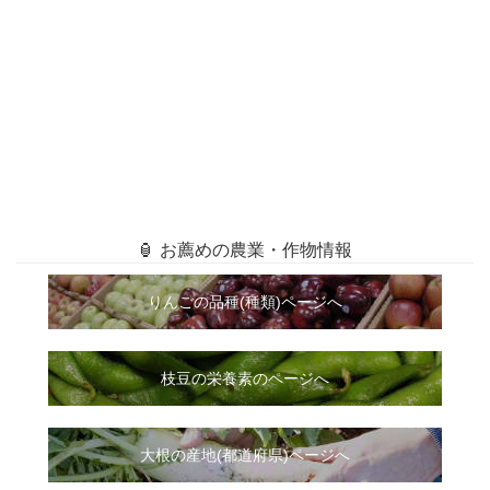
🏮 お薦めの農業・作物情報
りんごの品種(種類)ページへ
枝豆の栄養素のページへ
大根
の
産地(都道府県)ページへ