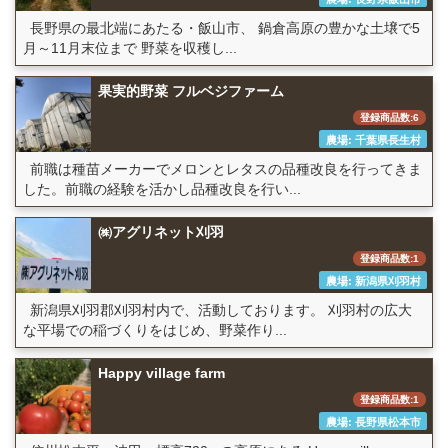
長野県の最北端にあたる・飯山市、 鍋倉高原の豊かな土壌で5
月～11月末位まで 野菜を収穫し...
果実的野菜 フルベジファーム
登録商品数:6
農場: 千葉県長生村
前職は種苗メーカーでメロンとレタスの品種改良を行ってきま
した。前職の経験を活かし品種改良を行い...
㈱アグリネット刈羽
登録商品数:1
農場: 新潟県刈羽村
新潟県刈羽郡刈羽村内で、活動しております。 刈羽村の広大
な平場での稲づくりをはじめ、野菜作り...
Happy village farm
登録商品数:1
農場: 長野県松本市