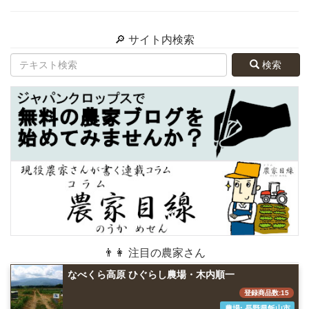
🔎 サイト内検索
検索
👨👩 注目の農家さん
なべくら高原 ひぐらし農場・木内順一
登録商品数:15
農場: 長野県飯山市