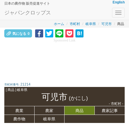
English
日本の農作物 販売促進サイト
ジャパンクロップス
Toggl
navig
ホーム
市町村
岐阜県
可児市
商品
気になる
0
Sponsored Link
21214
市町村番号:
[ 商品 ] 岐阜県
可児市
(かにし)
- 市町村 -
農業
農家
商品
農家記事
農作物
岐阜県