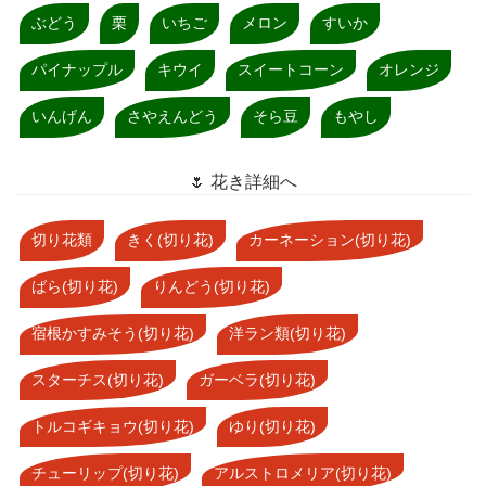
ぶどう
栗
いちご
メロン
すいか
パイナップル
キウイ
スイートコーン
オレンジ
いんげん
さやえんどう
そら豆
もやし
🌷 花き詳細へ
切り花類
きく(切り花)
カーネーション(切り花)
ばら(切り花)
りんどう(切り花)
宿根かすみそう(切り花)
洋ラン類(切り花)
スターチス(切り花)
ガーベラ(切り花)
トルコギキョウ(切り花)
ゆり(切り花)
チューリップ(切り花)
アルストロメリア(切り花)