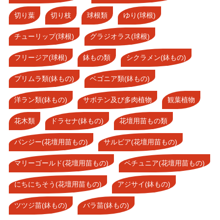
切り葉
切り枝
球根類
ゆり(球根)
チューリップ(球根)
グラジオラス(球根)
フリージア(球根)
鉢もの類
シクラメン(鉢もの)
プリムラ類(鉢もの)
ベゴニア類(鉢もの)
洋ラン類(鉢もの)
サボテン及び多肉植物
観葉植物
花木類
ドラセナ(鉢もの)
花壇用苗もの類
パンジー(花壇用苗もの)
サルビア(花壇用苗もの)
マリーゴールド(花壇用苗もの)
ペチュニア(花壇用苗もの)
にちにちそう(花壇用苗もの)
アジサイ(鉢もの)
ツツジ苗(鉢もの)
バラ苗(鉢もの)