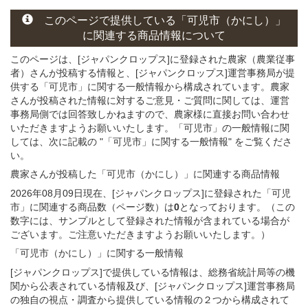
このページ
で
提供している
「可児市（かにし）」
に関連する
商品
情報について
このページは、[ジャパンクロップス]に登録された農家（農業従事
者）さんが投稿する情報と、[ジャパンクロップス]運営事務局が提
供する「可児市」に関する一般情報から構成されています。農家
さんが投稿された情報に対するご意見・ご質問に関しては、運営
事務局側では回答致しかねますので、農家様に直接お問い合わせ
いただきますようお願いいたします。「可児市」の一般情報に関
しては、次に記載の "「可児市」に関する一般情報" をご覧くださ
い。
農家さんが投稿した「可児市（かにし）」
に関連する
商品
情報
2026年08月09日現在、[ジャパンクロップス]に登録された「可児
市」に関連する商品数（ページ数）は
0
となっております。（この
数字には、サンプルとして登録された情報が含まれている場合が
ございます。ご注意いただきますようお願いいたします。）
「可児市（かにし）」
に関する
一般
情報
[ジャパンクロップス]で提供している情報は、総務省統計局等の機
関から公表されている情報及び、[ジャパンクロップス]運営事務局
の独自の視点・調査から提供している情報の２つから構成されて