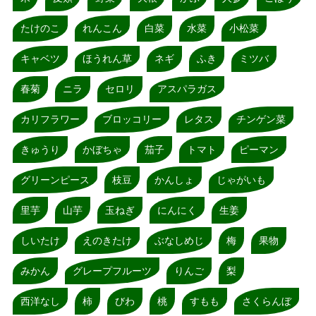
たけのこ
れんこん
白菜
水菜
小松菜
キャベツ
ほうれん草
ネギ
ふき
ミツバ
春菊
ニラ
セロリ
アスパラガス
カリフラワー
ブロッコリー
レタス
チンゲン菜
きゅうり
かぼちゃ
茄子
トマト
ピーマン
グリーンピース
枝豆
かんしょ
じゃがいも
里芋
山芋
玉ねぎ
にんにく
生姜
しいたけ
えのきたけ
ぶなしめじ
梅
果物
みかん
グレープフルーツ
りんご
梨
西洋なし
柿
びわ
桃
すもも
さくらんぼ