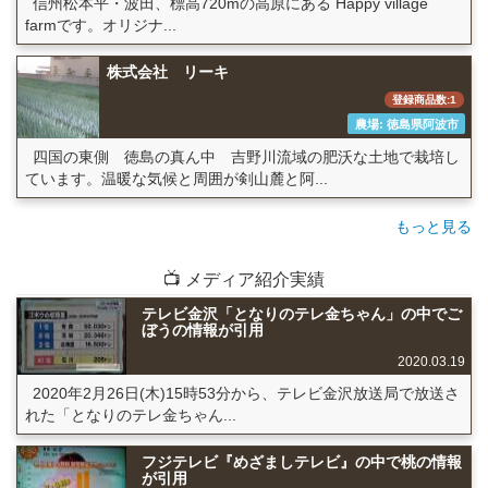
信州松本平・波田、標高720mの高原にある Happy village
farmです。オリジナ...
株式会社 リーキ
登録商品数:1
農場: 徳島県阿波市
四国の東側 徳島の真ん中 吉野川流域の肥沃な土地で栽培し
ています。温暖な気候と周囲が剣山麓と阿...
もっと見る
📺 メディア紹介実績
テレビ金沢「となりのテレ金ちゃん」の中でご
ぼうの情報が引用
2020.03.19
2020年2月26日(木)15時53分から、テレビ金沢放送局で放送さ
れた「となりのテレ金ちゃん...
フジテレビ『めざましテレビ』の中で桃の情報
が引用