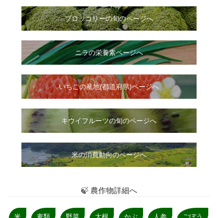
ブロッコリーの旬のページへ
ニラ
の
栄養素ページへ
いちご
の
産地(都道府県)ページへ
キウイフルーツの旬のページへ
米の消費動向のページへ
🍃 農作物詳細へ
米
麦類
野菜
大根
かぶ
人参
ごぼう