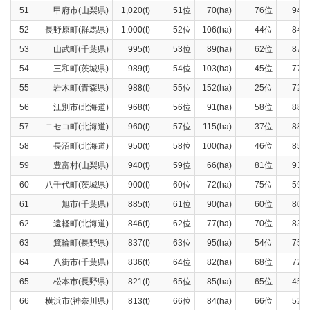
51
甲府市(山梨県)
1,020(t)
51位
70(ha)
76位
940(
52
長野原町(群馬県)
1,000(t)
52位
106(ha)
44位
843(
53
山武町(千葉県)
995(t)
53位
89(ha)
62位
873(
54
三和町(茨城県)
989(t)
54位
103(ha)
45位
775(
55
岩木町(青森県)
988(t)
55位
152(ha)
25位
725(
56
江別市(北海道)
968(t)
56位
91(ha)
58位
889(
57
ニセコ町(北海道)
960(t)
57位
115(ha)
37位
888(
58
長沼町(北海道)
950(t)
58位
100(ha)
46位
856(
59
豊富村(山梨県)
940(t)
59位
66(ha)
81位
910(
60
八千代町(茨城県)
900(t)
60位
72(ha)
75位
598(
61
旭市(千葉県)
885(t)
61位
90(ha)
60位
809(
62
遠軽町(北海道)
846(t)
62位
77(ha)
70位
832(
63
箕輪町(長野県)
837(t)
63位
95(ha)
54位
753(
64
八街市(千葉県)
836(t)
64位
82(ha)
68位
720(
65
松本市(長野県)
821(t)
65位
85(ha)
65位
451(
66
横浜市(神奈川県)
813(t)
66位
84(ha)
66位
528(