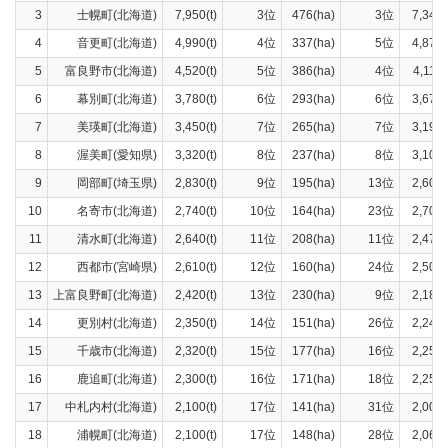
3
士幌町(北海道)
7,950(t)
3位
476(ha)
3位
7,340(
4
音更町(北海道)
4,990(t)
4位
337(ha)
5位
4,870(
5
富良野市(北海道)
4,520(t)
5位
386(ha)
4位
4,110(
6
幕別町(北海道)
3,780(t)
6位
293(ha)
6位
3,670(
7
美瑛町(北海道)
3,450(t)
7位
265(ha)
7位
3,190(
8
渥美町(愛知県)
3,320(t)
8位
237(ha)
8位
3,100(
9
岡部町(埼玉県)
2,830(t)
9位
195(ha)
13位
2,600(
10
名寄市(北海道)
2,740(t)
10位
164(ha)
23位
2,700(
11
清水町(北海道)
2,640(t)
11位
208(ha)
11位
2,470(
12
西都市(宮崎県)
2,610(t)
12位
160(ha)
24位
2,500(
13
上富良野町(北海道)
2,420(t)
13位
230(ha)
9位
2,180(
14
更別村(北海道)
2,350(t)
14位
151(ha)
26位
2,240(
15
千歳市(北海道)
2,320(t)
15位
177(ha)
16位
2,250(
16
鹿追町(北海道)
2,300(t)
16位
171(ha)
18位
2,250(
17
中札内村(北海道)
2,100(t)
17位
141(ha)
31位
2,000(
18
浦幌町(北海道)
2,100(t)
17位
148(ha)
28位
2,060(