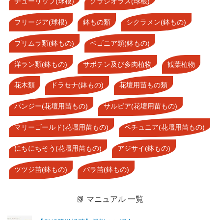
チューリップ(球根)
グラジオラス(球根)
フリージア(球根)
鉢もの類
シクラメン(鉢もの)
プリムラ類(鉢もの)
ベゴニア類(鉢もの)
洋ラン類(鉢もの)
サボテン及び多肉植物
観葉植物
花木類
ドラセナ(鉢もの)
花壇用苗もの類
パンジー(花壇用苗もの)
サルビア(花壇用苗もの)
マリーゴールド(花壇用苗もの)
ペチュニア(花壇用苗もの)
にちにちそう(花壇用苗もの)
アジサイ(鉢もの)
ツツジ苗(鉢もの)
バラ苗(鉢もの)
📗 マニュアル 一覧