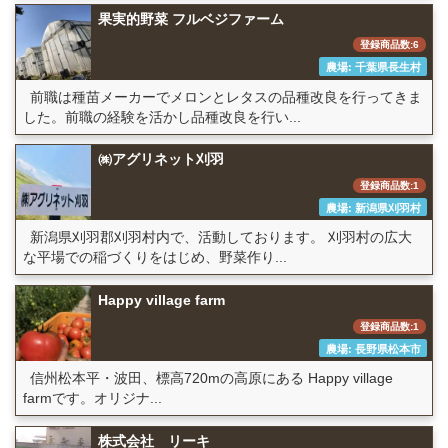
果実的野菜 フルベジファーム
登録商品数:6
農場: 千葉県長生村
前職は種苗メーカーでメロンとレタスの品種改良を行ってきま
した。前職の経験を活かし品種改良を行い...
㈱アグリネット刈羽
登録商品数:1
農場: 新潟県刈羽村
新潟県刈羽郡刈羽村内で、活動しております。 刈羽村の広大
な平場での稲づくりをはじめ、野菜作り...
Happy village farm
登録商品数:1
農場: 長野県松本市
信州松本平・波田、標高720mの高原にある Happy village
farmです。オリジナ...
株式会社 リーキ