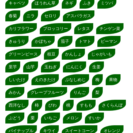
キャベツ
ほうれん草
ネギ
ふき
ミツバ
春菊
ニラ
セロリ
アスパラガス
カリフラワー
ブロッコリー
レタス
チンゲン菜
きゅうり
かぼちゃ
茄子
トマト
ピーマン
グリーンピース
枝豆
かんしょ
じゃがいも
里芋
山芋
玉ねぎ
にんにく
生姜
しいたけ
えのきたけ
ぶなしめじ
梅
果物
みかん
グレープフルーツ
りんご
梨
西洋なし
柿
びわ
桃
すもも
さくらんぼ
ぶどう
栗
いちご
メロン
すいか
パイナップル
キウイ
スイートコーン
オレンジ