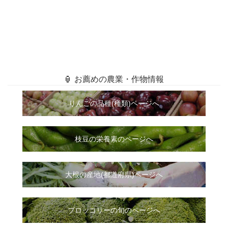
🏮 お薦めの農業・作物情報
りんごの品種(種類)ページへ
枝豆の栄養素のページへ
大根
の
産地(都道府県)ページへ
ブロッコリーの旬のページへ