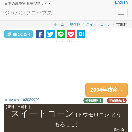
English
日本の農作物 販売促進サイト
ジャパンクロップス
Toggl
navig
ホーム
農作物
スイートコーン
市町村
気になる
0
Sponsored Link
2004年度産
103020020
1
1
農作物番号:
登録農家
登録商品
[ 産地 / 市町村 ]
スイートコーン
(トウモロコシ,とう
もろこし)
- 農作物 -