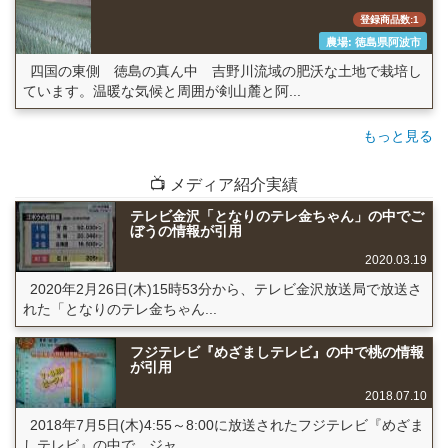
登録商品数:1
農場: 徳島県阿波市
四国の東側 徳島の真ん中 吉野川流域の肥沃な土地で栽培し
ています。温暖な気候と周囲が剣山麓と阿...
もっと見る
📺 メディア紹介実績
テレビ金沢「となりのテレ金ちゃん」の中でご
ぼうの情報が引用
2020.03.19
2020年2月26日(木)15時53分から、テレビ金沢放送局で放送さ
れた「となりのテレ金ちゃん...
フジテレビ『めざましテレビ』の中で桃の情報
が引用
2018.07.10
2018年7月5日(木)4:55～8:00に放送されたフジテレビ『めざま
しテレビ』の中で、ジャ...