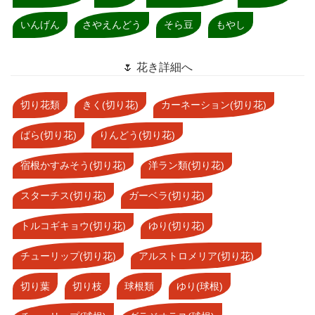
いんげん
さやえんどう
そら豆
もやし
🌷 花き詳細へ
切り花類
きく(切り花)
カーネーション(切り花)
ばら(切り花)
りんどう(切り花)
宿根かすみそう(切り花)
洋ラン類(切り花)
スターチス(切り花)
ガーベラ(切り花)
トルコギキョウ(切り花)
ゆり(切り花)
チューリップ(切り花)
アルストロメリア(切り花)
切り葉
切り枝
球根類
ゆり(球根)