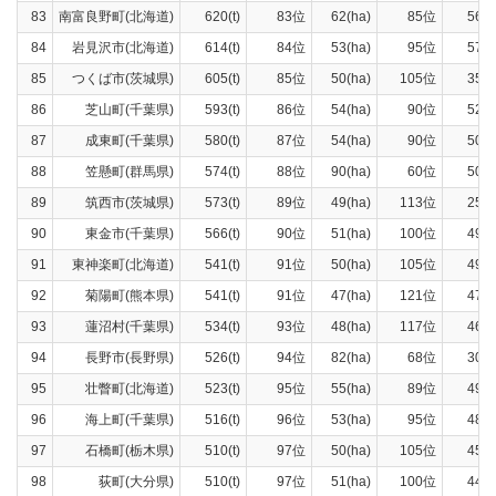
83
南富良野町(北海道)
620(t)
83位
62(ha)
85位
560(
84
岩見沢市(北海道)
614(t)
84位
53(ha)
95位
578(
85
つくば市(茨城県)
605(t)
85位
50(ha)
105位
358(
86
芝山町(千葉県)
593(t)
86位
54(ha)
90位
520(
87
成東町(千葉県)
580(t)
87位
54(ha)
90位
509(
88
笠懸町(群馬県)
574(t)
88位
90(ha)
60位
505(
89
筑西市(茨城県)
573(t)
89位
49(ha)
113位
251(
90
東金市(千葉県)
566(t)
90位
51(ha)
100位
497(
91
東神楽町(北海道)
541(t)
91位
50(ha)
105位
492(
92
菊陽町(熊本県)
541(t)
91位
47(ha)
121位
471(
93
蓮沼村(千葉県)
534(t)
93位
48(ha)
117位
469(
94
長野市(長野県)
526(t)
94位
82(ha)
68位
305(
95
壮瞥町(北海道)
523(t)
95位
55(ha)
89位
493(
96
海上町(千葉県)
516(t)
96位
53(ha)
95位
485(
97
石橋町(栃木県)
510(t)
97位
50(ha)
105位
450(
98
荻町(大分県)
510(t)
97位
51(ha)
100位
440(