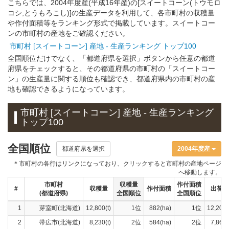
こちらでは、2004年度産(平成16年産)の[スイートコーン(トウモロ
コシ,とうもろこし)]の生産データを利用して、各市町村の収穫量
や作付面積等をランキング形式で掲載しています。スイートコー
ンの市町村の産地をご確認ください。
市町村 [スイートコーン] 産地 - 生産ランキング トップ100
全国順位だけでなく、「都道府県を選択」ボタンから任意の都道
府県をチェックすると、その都道府県の市町村の「スイートコー
ン」の生産量に関する順位も確認でき、都道府県内の市町村の産
地も確認できるようになっています。
市町村 [スイートコーン] 産地 - 生産ランキング
トップ100
全国順位
都道府県を選択
2004年度産
＊市町村の各行はリンクになっており、クリックすると市町村の産地ページ
へ移動します。
市町村
収穫量
作付面積
#
収穫量
作付面積
出荷量
(都道府県)
全国順位
全国順位
1
芽室町(北海道)
12,800(t)
1位
882(ha)
1位
12,200(
2
帯広市(北海道)
8,230(t)
2位
584(ha)
2位
7,860(