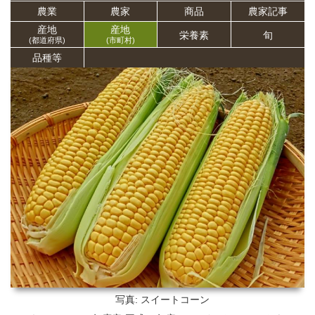
農業
農家
商品
農家記事
産地
産地
栄養
素
旬
(都道府県)
(市町村)
品種等
写真: スイートコーン