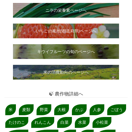
ニラ
の
栄養素ページへ
いちご
の
産地(都道府県)ページへ
キウイフルーツの旬のページへ
米の消費動向のページへ
🍃 農作物詳細へ
米
麦類
野菜
大根
かぶ
人参
ごぼう
たけのこ
れんこん
白菜
水菜
小松菜