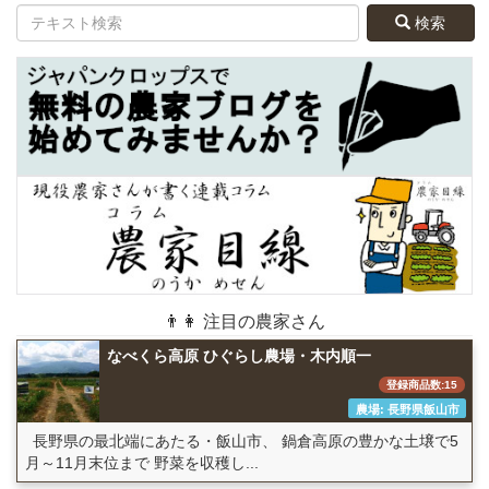
検索
👨👩 注目の農家さん
なべくら高原 ひぐらし農場・木内順一
登録商品数:15
農場: 長野県飯山市
長野県の最北端にあたる・飯山市、 鍋倉高原の豊かな土壌で5
月～11月末位まで 野菜を収穫し...