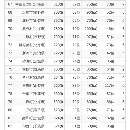
67
中富良野町(北海道)
810(t)
67位
75(ha)
73位
730(
68
塩尻市(長野県)
808(t)
68位
96(ha)
52位
577(
69
北杜市(山梨県)
792(t)
69位
70(ha)
76位
519(
70
真狩村(北海道)
789(t)
70位
100(ha)
46位
734(
71
原村(長野県)
730(t)
71位
97(ha)
51位
668(
72
留寿都村(北海道)
728(t)
72位
75(ha)
73位
688(
73
新潟市(新潟県)
722(t)
73位
110(ha)
42位
519(
74
鉾田町(茨城県)
720(t)
74位
60(ha)
86位
392(
75
前橋市(群馬県)
700(t)
75位
86(ha)
64位
218(
76
片品村(群馬県)
664(t)
76位
76(ha)
71位
497(
77
三珠町(山梨県)
660(t)
77位
48(ha)
117位
620(
78
千葉市(千葉県)
650(t)
78位
65(ha)
82位
251(
79
森町(北海道)
630(t)
79位
60(ha)
86位
556(
80
一戸町(岩手県)
628(t)
80位
76(ha)
71位
557(
81
総和町(茨城県)
624(t)
81位
65(ha)
82位
495(
82
印西市(千葉県)
624(t)
81位
60(ha)
86位
550(