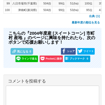
99
八日市場市(千葉県)
504(t)
99位
51(ha)
100位
358(
100
津南町(新潟県)
504(t)
99位
53(ha)
95位
430(
出典: [1]
最新年度の順位を見る
こちらの『2004年度産 [スイートコーン] 市町
村 産地 』のページに興味を持たれたら、次の
ボタンで応援お願いします！
シェア
ツイート
気になる
0
ラインで送る
Pocketに保存
ブックマーク
0
コメントを投稿する