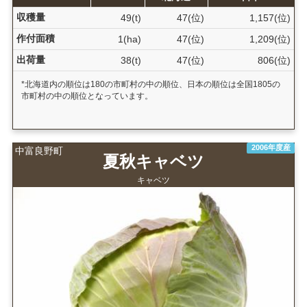
収穫量
49(t)
47(位)
1,157(位)
作付面積
1(ha)
47(位)
1,209(位)
出荷量
38(t)
47(位)
806(位)
*北海道内の順位は180の市町村の中の順位、日本の順位は全国1805の
市町村の中の順位となっています。
2006年度産
中富良野町
夏秋キャベツ
キャベツ