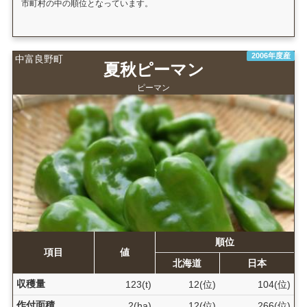
市町村の中の順位となっています。
2006年度産
中富良野町
夏秋ピーマン
ピーマン
順位
項目
値
北海道
日本
収穫量
123(t)
12(位)
104(位)
作付面積
2(ha)
12(位)
266(位)