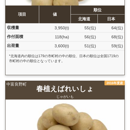
順位
項目
値
北海道
日本
収穫量
3,950(t)
55(位)
64(位)
作付面積
118(ha)
56(位)
68(位)
出荷量
3,600(t)
51(位)
59(位)
*北海道内の順位は179の市町村の中の順位、日本の順位は全国1719の
市町村の中の順位となっています。
2016年度産
中富良野町
春植えばれいしょ
じゃがいも