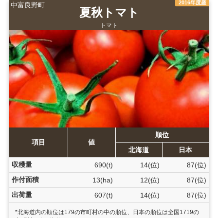
2016年度産
中富良野町
夏秋トマト
トマト
順位
項目
値
北海道
日本
収穫量
690(t)
14(位)
87(位)
作付面積
13(ha)
12(位)
87(位)
出荷量
607(t)
14(位)
87(位)
*北海道内の順位は179の市町村の中の順位、日本の順位は全国1719の