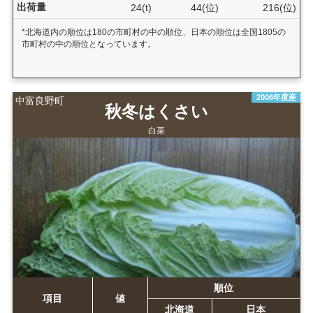
出荷量
24(t)
44(位)
216(位)
*北海道内の順位は180の市町村の中の順位、日本の順位は全国1805の
市町村の中の順位となっています。
2006年度産
中富良野町
秋冬はくさい
白菜
順位
項目
値
北海道
日本