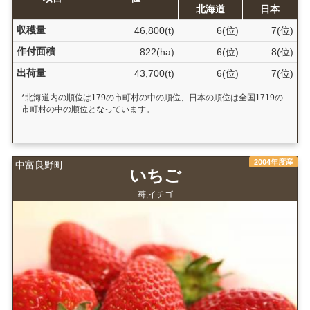
北海道
日本
収穫量
46,800(t)
6(位)
7(位)
作付面積
822(ha)
6(位)
8(位)
出荷量
43,700(t)
6(位)
7(位)
*北海道内の順位は179の市町村の中の順位、日本の順位は全国1719の
市町村の中の順位となっています。
2004年度産
中富良野町
いちご
苺,イチゴ