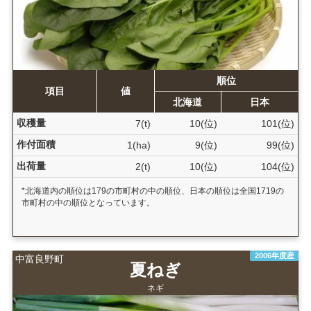
順位
項目
値
北海道
日本
収穫量
7(t)
10(位)
101(位)
作付面積
1(ha)
9(位)
99(位)
出荷量
2(t)
10(位)
104(位)
*北海道内の順位は179の市町村の中の順位、日本の順位は全国1719の
市町村の中の順位となっています。
2006年度産
中富良野町
夏ねぎ
ネギ