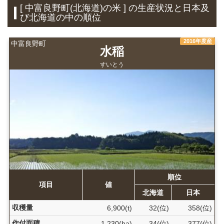
[ 中富良野町(北海道)の米 ] の生産状況と日本及
び北海道の中の順位
2016年度産
中富良野町
水稲
すいとう
順位
項目
値
北海道
日本
収穫量
6,900(t)
32(位)
358(位)
作付面積
1,230(ha)
34(位)
377(位)