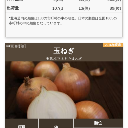
出荷量
107(t)
13(位)
89(位)
*北海道内の順位は180の市町村の中の順位、日本の順位は全国1805の
市町村の中の順位となっています。
2016年度産
中富良野町
玉ねぎ
玉葱,タマネギ,たまねぎ
順位
項目
値