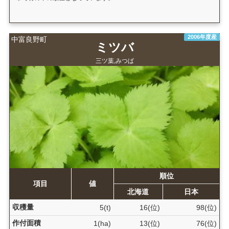
2006年度産
中富良野町
ミツバ
三ツ葉,みつば
順位
項目
値
北海道
日本
収穫量
5(t)
16(位)
98(位)
作付面積
1(ha)
13(位)
76(位)