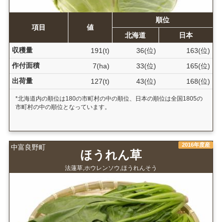
順位
項目
値
北海道
日本
収穫量
191(t)
36(位)
163(位)
作付面積
7(ha)
33(位)
165(位)
出荷量
127(t)
43(位)
168(位)
*北海道内の順位は180の市町村の中の順位、日本の順位は全国1805の
市町村の中の順位となっています。
2016年度産
中富良野町
ほうれん草
法蓮草,ホウレンソウ,ほうれんそう