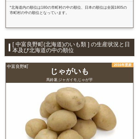
*北海道内の順位は180の市町村の中の順位、日本の順位は全国1805の
市町村の中の順位となっています。
[ 中富良野町(北海道)のいも類 ] の生産状況と日
本及び北海道の中の順位
2016年度産
中富良野町
じゃがいも
馬鈴薯,ジャガイモ,じゃが芋