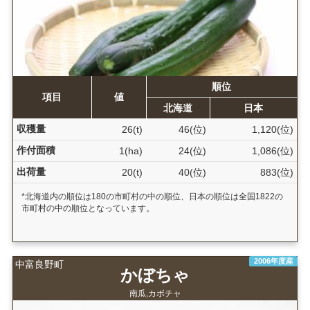
順位
項目
値
北海道
日本
収穫量
26(t)
46(位)
1,120(位)
作付面積
1(ha)
24(位)
1,086(位)
出荷量
20(t)
40(位)
883(位)
*北海道内の順位は180の市町村の中の順位、日本の順位は全国1822の
市町村の中の順位となっています。
2006年度産
中富良野町
かぼちゃ
南瓜,カボチャ