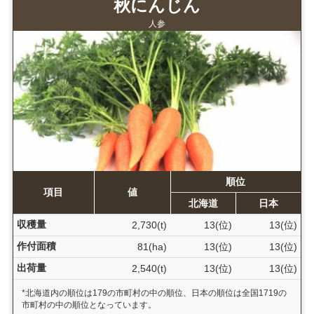
秋にんじん
人参
順位
項目
値
北海道
日本
収穫量
2,730(t)
13(位)
13(位)
作付面積
81(ha)
13(位)
13(位)
出荷量
2,540(t)
13(位)
13(位)
*北海道内の順位は179の市町村の中の順位、日本の順位は全国1719の
市町村の中の順位となっています。