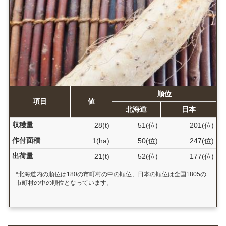
順位
項目
値
北海道
日本
収穫量
28(t)
51(位)
201(位)
作付面積
1(ha)
50(位)
247(位)
出荷量
21(t)
52(位)
177(位)
*北海道内の順位は180の市町村の中の順位、日本の順位は全国1805の
市町村の中の順位となっています。