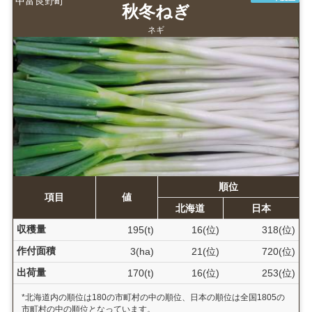
中富良野町
秋冬ねぎ
ネギ
順位
項目
値
北海道
日本
収穫量
195(t)
16(位)
318(位)
作付面積
3(ha)
21(位)
720(位)
出荷量
170(t)
16(位)
253(位)
*北海道内の順位は180の市町村の中の順位、日本の順位は全国1805の
市町村の中の順位となっています。