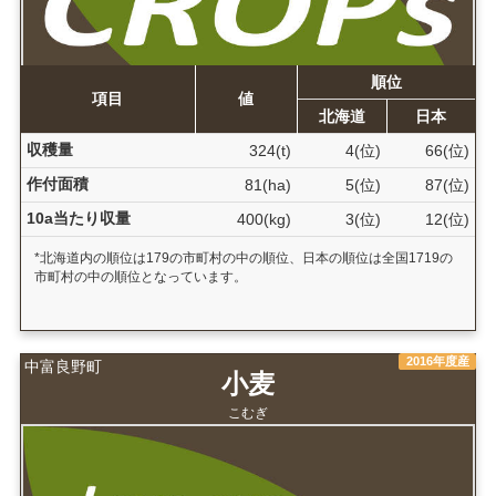
順位
項目
値
北海道
日本
収穫量
324(t)
4(位)
66(位)
作付面積
81(ha)
5(位)
87(位)
10a当たり収量
400(kg)
3(位)
12(位)
*北海道内の順位は179の市町村の中の順位、日本の順位は全国1719の
市町村の中の順位となっています。
2016年度産
中富良野町
小麦
こむぎ