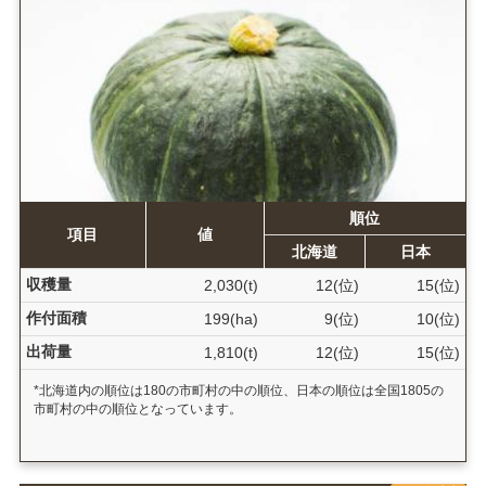
順位
項目
値
北海道
日本
収穫量
2,030(t)
12(位)
15(位)
作付面積
199(ha)
9(位)
10(位)
出荷量
1,810(t)
12(位)
15(位)
*北海道内の順位は180の市町村の中の順位、日本の順位は全国1805の
市町村の中の順位となっています。