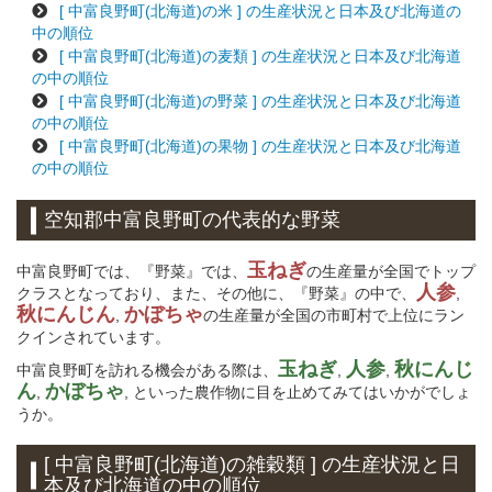
[ 中富良野町(北海道)の米 ] の生産状況と日本及び北海道の
中の順位
[ 中富良野町(北海道)の麦類 ] の生産状況と日本及び北海道
の中の順位
[ 中富良野町(北海道)の野菜 ] の生産状況と日本及び北海道
の中の順位
[ 中富良野町(北海道)の果物 ] の生産状況と日本及び北海道
の中の順位
空知郡中富良野町の代表的な野菜
玉ねぎ
中富良野町では、『野菜』では、
の生産量が全国でトップ
人参
クラスとなっており、また、その他に、『野菜』の中で、
,
秋にんじん
かぼちゃ
,
の生産量が全国の市町村で上位にラン
クインされています。
玉ねぎ
人参
秋にんじ
中富良野町を訪れる機会がある際は、
,
,
ん
かぼちゃ
,
, といった農作物に目を止めてみてはいかがでしょ
うか。
[ 中富良野町(北海道)の雑穀類 ] の生産状況と日
本及び北海道の中の順位