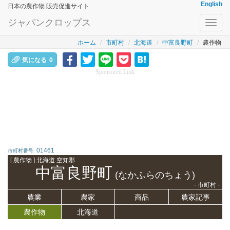
English
日本の農作物 販売促進サイト
ジャパンクロップス
Toggl
navig
ホーム
市町村
北海道
中富良野町
農作物
気になる
0
Sponsored Link
01461
市町村番号:
[ 農作物 ] 北海道 空知郡
中富良野町
(なかふらのちょう)
- 市町村 -
農業
農家
商品
農家記事
農作物
北海道