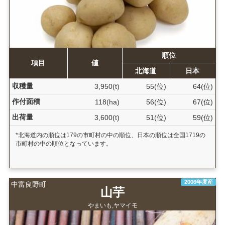
順位
項目
値
北海道
日本
収穫量
3,950(t)
55(位)
64(位)
作付面積
118(ha)
56(位)
67(位)
出荷量
3,600(t)
51(位)
59(位)
*北海道内の順位は179の市町村の中の順位、日本の順位は全国1719の
市町村の中の順位となっています。
2006年度産
中富良野町
山芋
やまいも,ヤマイモ