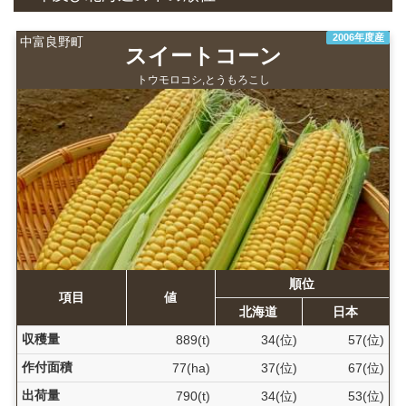
2006年度産
中富良野町
スイートコーン
トウモロコシ,とうもろこし
順位
項目
値
北海道
日本
収穫量
889(t)
34(位)
57(位)
作付面積
77(ha)
37(位)
67(位)
出荷量
790(t)
34(位)
53(位)