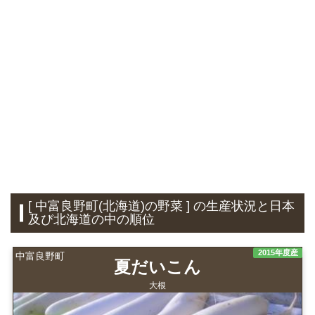
[ 中富良野町(北海道)の野菜 ] の生産状況と日本
及び北海道の中の順位
2015年度産
中富良野町
夏だいこん
大根