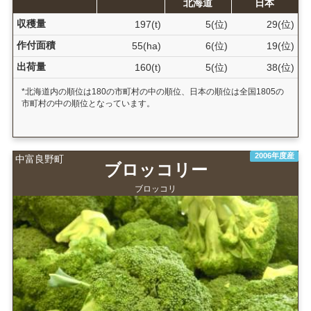
北海道
日本
収穫量
197(t)
5(位)
29(位)
作付面積
55(ha)
6(位)
19(位)
出荷量
160(t)
5(位)
38(位)
*北海道内の順位は180の市町村の中の順位、日本の順位は全国1805の
市町村の中の順位となっています。
2006年度産
中富良野町
ブロッコリー
ブロッコリ