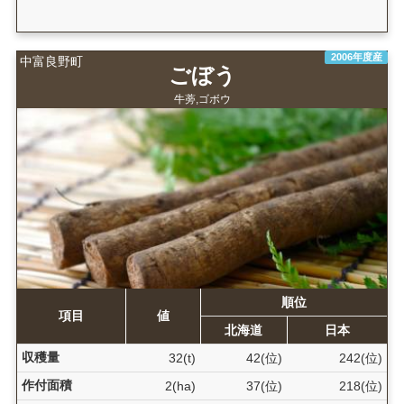
2006年度産
中富良野町
ごぼう
牛蒡,ゴボウ
順位
項目
値
北海道
日本
収穫量
32(t)
42(位)
242(位)
作付面積
2(ha)
37(位)
218(位)