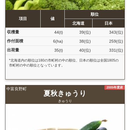
順位
項目
値
北海道
日本
収穫量
44(t)
39(位)
343(位)
作付面積
6(ha)
38(位)
259(位)
出荷量
35(t)
40(位)
331(位)
*北海道内の順位は180の市町村の中の順位、日本の順位は全国1805の
市町村の中の順位となっています。
2005年度産
中富良野町
夏秋きゅうり
きゅうり