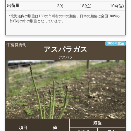
出荷量
2(t)
18(位)
104(位)
*北海道内の順位は180の市町村の中の順位、日本の順位は全国1805の
市町村の中の順位となっています。
2006年度産
中富良野町
アスパラガス
アスパラ
順位
項目
値