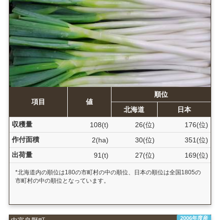
順位
項目
値
北海道
日本
収穫量
108(t)
26(位)
176(位)
作付面積
2(ha)
30(位)
351(位)
出荷量
91(t)
27(位)
169(位)
*北海道内の順位は180の市町村の中の順位、日本の順位は全国1805の
市町村の中の順位となっています。
2006年度産