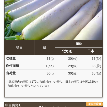
順位
項目
値
北海道
日本
収穫量
33(t)
30(位)
68(位)
作付面積
1(ha)
29(位)
68(位)
出荷量
30(t)
30(位)
68(位)
*北海道内の順位は179の市町村の中の順位、日本の順位は全国1720の
市町村の中の順位となっています。
2016年度産
中富良野町