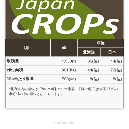
順位
項目
値
北海道
日本
収穫量
4,550(t)
36(位)
44(位)
作付面積
801(ha)
44(位)
72(位)
10a当たり収量
568(kg)
8(位)
8(位)
*北海道内の順位は179の市町村の中の順位、日本の順位は全国1719の
市町村の中の順位となっています。
Sponsored Link