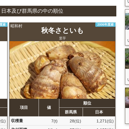
状況と日本及び群馬県の中の順位
年度産
2006年度産
昭和村
秋冬さといも
里芋
順位
項目
値
群馬県
日本
収穫量
(位)
7(t)
28(位)
1,271(位)