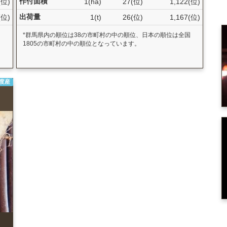
作付面積
(位)
1(ha)
27(位)
1,122(位)
出荷量
(位)
1(t)
26(位)
1,167(位)
国
*群馬県内の順位は38の市町村の中の順位、日本の順位は全国
1805の市町村の中の順位となっています。
年度産