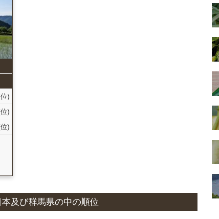
(位)
(位)
(位)
国
況と日本及び群馬県の中の順位