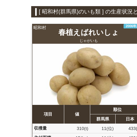
[ 昭和村(群馬県)のいも類 ] の生産
2006
昭和村
春植えばれいしょ
じゃがいも
順位
項目
値
群馬県
日本
収穫量
310(t)
11(位)
433