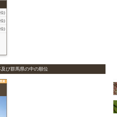
(位)
(位)
(位)
国
と日本及び群馬県の中の順位
年度産