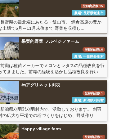
登録商品数:15
農場: 長野県飯山市
長野県の最北端にあたる・飯山市、 鍋倉高原の豊か
な土壌で5月～11月末位まで 野菜を収穫し...
果実的野菜 フルベジファーム
登録商品数:6
農場: 千葉県長生村
前職は種苗メーカーでメロンとレタスの品種改良を行
ってきました。前職の経験を活かし品種改良を行い...
㈱アグリネット刈羽
登録商品数:1
農場: 新潟県刈羽村
新潟県刈羽郡刈羽村内で、活動しております。 刈羽
村の広大な平場での稲づくりをはじめ、野菜作り...
Happy village farm
登録商品数:1