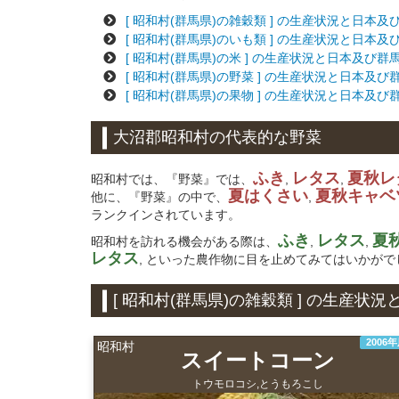
[ 昭和村(群馬県)の雑穀類 ] の生産状況と日本
[ 昭和村(群馬県)のいも類 ] の生産状況と日本
[ 昭和村(群馬県)の米 ] の生産状況と日本及び
[ 昭和村(群馬県)の野菜 ] の生産状況と日本及
[ 昭和村(群馬県)の果物 ] の生産状況と日本及
大沼郡昭和村の代表的な野菜
ふき
レタス
夏秋レ
昭和村では、『野菜』では、
,
,
夏はくさい
夏秋キャベ
他に、『野菜』の中で、
,
ランクインされています。
ふき
レタス
夏
昭和村を訪れる機会がある際は、
,
,
レタス
, といった農作物に目を止めてみてはいかがで
[ 昭和村(群馬県)の雑穀類 ] の生産
2006
昭和村
スイートコーン
トウモロコシ,とうもろこし