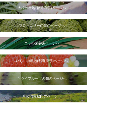
大根
の
産地(都道府県)ページへ
ブロッコリーの旬のページへ
ニラ
の
栄養素ページへ
いちご
の
産地(都道府県)ページへ
キウイフルーツの旬のページへ
米の消費動向のページへ