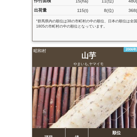
作付面積
15(ha)
11(位)
480
出荷量
115(t)
8(位)
368
*群馬県内の順位は38の市町村の中の順位、日本の順位は全
1805の市町村の中の順位となっています。
2006
昭和村
山芋
やまいも,ヤマイモ
順位