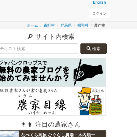
English
ログイン
ホーム
市町村
群馬県
昭和村
農作物
🔎 サイト内検索
検索
👨👩 注目の農家さん
なべくら高原 ひぐらし農場・木内順一