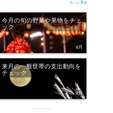
もっと見る
今月の旬の野菜や果物をチェ
ック
8月
来月の一般世帯の支出動向を
チェック
9月
Sponsored Link