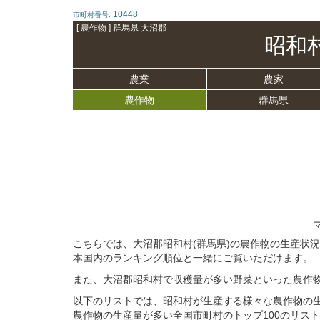
10448
市町村番号:
[ 農作物 ] 群馬県 大沼郡
昭和
農業
農家
農作物
群馬県
こちらでは、大沼郡昭和村(群馬県)の農作物の生産状
本国内のランキング順位と一緒にご覧いただけます。
また、大沼郡昭和村で収穫量が多い野菜といった農作
以下のリストでは、昭和村が生産する様々な農作物の
農作物の生産量が多い全国市町村のトップ100のリス