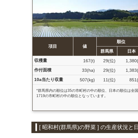
順位
項目
値
群馬県
日本
収穫量
167(t)
29(位)
1,380
作付面積
33(ha)
29(位)
1,383
10a当たり収量
507(kg)
11(位)
851
*群馬県内の順位は35の市町村の中の順位、日本の順位は全
1719の市町村の中の順位となっています。
[ 昭和村(群馬県)の野菜 ] の生産状