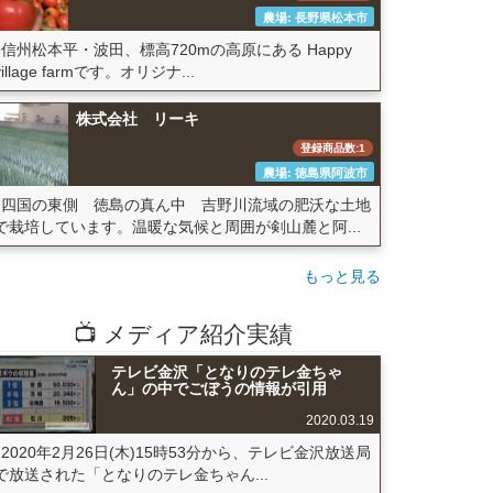
農場: 長野県松本市
信州松本平・波田、標高720mの高原にある Happy
village farmです。オリジナ...
株式会社 リーキ
登録商品数:1
農場: 徳島県阿波市
四国の東側 徳島の真ん中 吉野川流域の肥沃な土地
で栽培しています。温暖な気候と周囲が剣山麓と阿...
もっと見る
📺 メディア紹介実績
テレビ金沢「となりのテレ金ちゃ
ん」の中でごぼうの情報が引用
2020.03.19
2020年2月26日(木)15時53分から、テレビ金沢放送局
で放送された「となりのテレ金ちゃん...