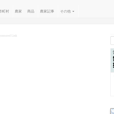
市町村
農家
商品
農家記事
その他
ponsored Link