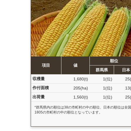
順位
項目
値
群馬県
日本
収穫量
1,680(t)
1(位)
25
作付面積
205(ha)
1(位)
13
出荷量
1,560(t)
1(位)
25
*群馬県内の順位は38の市町村の中の順位、日本の順位は全
1805の市町村の中の順位となっています。