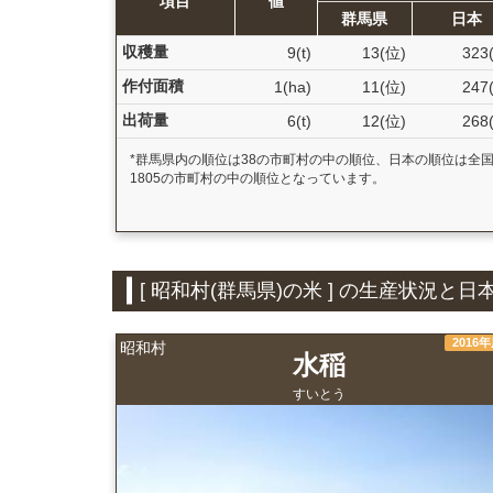
項目
値
群馬県
日本
収穫量
9(t)
13(位)
323
作付面積
1(ha)
11(位)
247
出荷量
6(t)
12(位)
268
*群馬県内の順位は38の市町村の中の順位、日本の順位は全
1805の市町村の中の順位となっています。
[ 昭和村(群馬県)の米 ] の生産状況
2016
昭和村
水稲
すいとう