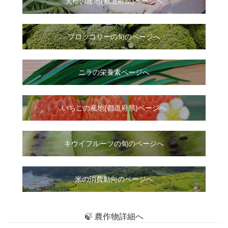
大根
の
産地(都道府県)ページへ
ブロッコリーの旬のページへ
ニラ
の
栄養素ページへ
いちご
の
産地(都道府県)ページへ
キウイフルーツの旬のページへ
米の消費動向のページへ
🍃 農作物詳細へ