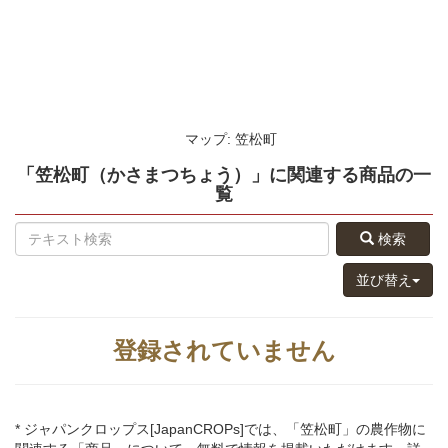
マップ: 笠松町
「笠松町（かさまつちょう）」
に関連する
商品
の
一
覧
検索
並び替え
登録されていません
* ジャパンクロップス[JapanCROPs]では、「笠松町」の農作物に