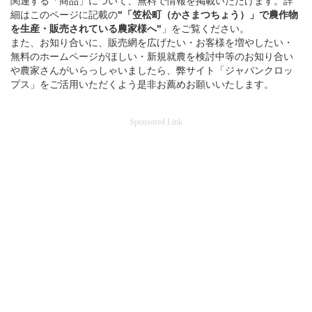
関連する「商品」について、無料で情報を掲載いただけます。詳
細はこのページに記載の
"「笠松町（かさまつちょう）」
で
農作物
を
生産・販売されている
農家様へ"
」をご覧ください。
また、お知り合いに、販売網を広げたい・お客様を増やしたい・
無料のホームページがほしい・新規就農を検討中等のお知り合い
や農家さんがいらっしゃいましたら、弊サイト「ジャパンクロッ
プス」をご活用いただくよう是非お薦めお願いいたします。
Sponsored Link