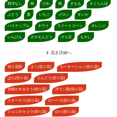
西洋なし
柿
びわ
桃
すもも
さくらんぼ
ぶどう
栗
いちご
メロン
すいか
パイナップル
キウイ
スイートコーン
オレンジ
いんげん
さやえんどう
そら豆
もやし
🌷 花き詳細へ
切り花類
きく(切り花)
カーネーション(切り花)
ばら(切り花)
りんどう(切り花)
宿根かすみそう(切り花)
洋ラン類(切り花)
スターチス(切り花)
ガーベラ(切り花)
トルコギキョウ(切り花)
ゆり(切り花)