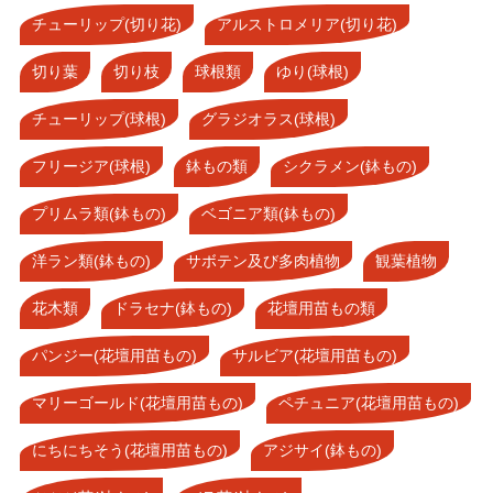
チューリップ(切り花)
アルストロメリア(切り花)
切り葉
切り枝
球根類
ゆり(球根)
チューリップ(球根)
グラジオラス(球根)
フリージア(球根)
鉢もの類
シクラメン(鉢もの)
プリムラ類(鉢もの)
ベゴニア類(鉢もの)
洋ラン類(鉢もの)
サボテン及び多肉植物
観葉植物
花木類
ドラセナ(鉢もの)
花壇用苗もの類
パンジー(花壇用苗もの)
サルビア(花壇用苗もの)
マリーゴールド(花壇用苗もの)
ペチュニア(花壇用苗もの)
にちにちそう(花壇用苗もの)
アジサイ(鉢もの)