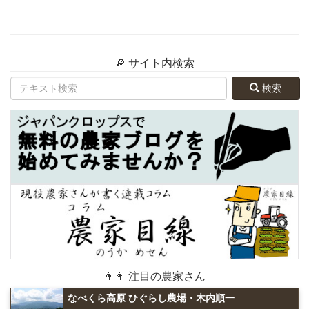
🔎 サイト内検索
検索
👨👩 注目の農家さん
なべくら高原 ひぐらし農場・木内順一