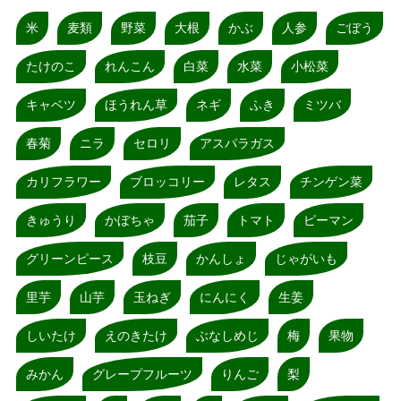
米
麦類
野菜
大根
かぶ
人参
ごぼう
たけのこ
れんこん
白菜
水菜
小松菜
キャベツ
ほうれん草
ネギ
ふき
ミツバ
春菊
ニラ
セロリ
アスパラガス
カリフラワー
ブロッコリー
レタス
チンゲン菜
きゅうり
かぼちゃ
茄子
トマト
ピーマン
グリーンピース
枝豆
かんしょ
じゃがいも
里芋
山芋
玉ねぎ
にんにく
生姜
しいたけ
えのきたけ
ぶなしめじ
梅
果物
みかん
グレープフルーツ
りんご
梨