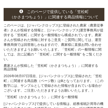
このページ
で
提供している
「笠松町
（かさまつちょう）」
に関連する
商品
情報について
このページは、[ジャパンクロップス]に登録された農家（農業従事
者）さんが投稿する情報と、[ジャパンクロップス]運営事務局が提
供する「笠松町」に関する一般情報から構成されています。農家
さんが投稿された情報に対するご意見・ご質問に関しては、運営
事務局側では回答致しかねますので、農家様に直接お問い合わせ
いただきますようお願いいたします。「笠松町」の一般情報に関
しては、次に記載の "「笠松町」に関する一般情報" をご覧くださ
い。
農家さんが投稿した「笠松町（かさまつちょう）」
に関連する
商品
情報
2026年08月07日現在、[ジャパンクロップス]に登録された「笠松
町」に関連する商品数（ページ数）は
0
となっております。（この
数字には、サンプルとして登録された情報が含まれている場合が
ございます。ご注意いただきますようお願いいたします。）
「笠松町（かさまつちょう）」
に関する
一般
情報
[ジャパンクロップス]で提供している情報は、総務省統計局等の機