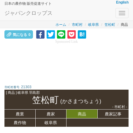
English
日本の農作物 販売促進サイト
ジャパンクロップス
Toggl
navig
ホーム
市町村
岐阜県
笠松町
商品
気になる
0
Sponsored Link
21303
市町村番号:
[ 商品 ] 岐阜県 羽島郡
笠松町
(かさまつちょう)
- 市町村 -
農業
農家
商品
農家記事
農作物
岐阜県