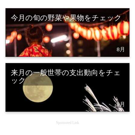
今月の旬の野菜や果物をチェック
8月
来月の一般世帯の支出動向をチェ
ック
9月
Sponsored Link