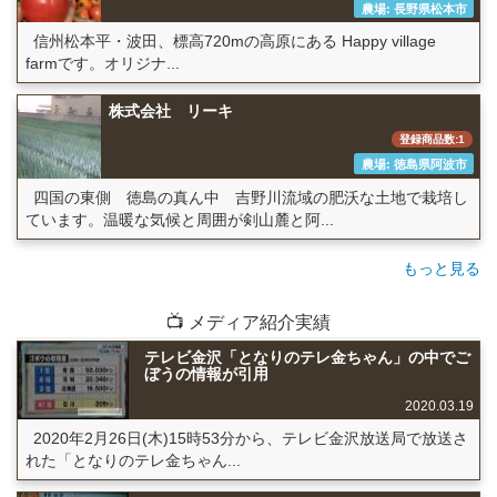
農場: 長野県松本市
信州松本平・波田、標高720mの高原にある Happy village
farmです。オリジナ...
株式会社 リーキ
登録商品数:1
農場: 徳島県阿波市
四国の東側 徳島の真ん中 吉野川流域の肥沃な土地で栽培し
ています。温暖な気候と周囲が剣山麓と阿...
もっと見る
📺 メディア紹介実績
テレビ金沢「となりのテレ金ちゃん」の中でご
ぼうの情報が引用
2020.03.19
2020年2月26日(木)15時53分から、テレビ金沢放送局で放送さ
れた「となりのテレ金ちゃん...