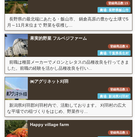
登録商品数:15
農場: 長野県飯山市
長野県の最北端にあたる・飯山市、 鍋倉高原の豊かな土壌で5
月～11月末位まで 野菜を収穫し...
果実的野菜 フルベジファーム
登録商品数:6
農場: 千葉県長生村
前職は種苗メーカーでメロンとレタスの品種改良を行ってきま
した。前職の経験を活かし品種改良を行い...
㈱アグリネット刈羽
登録商品数:1
農場: 新潟県刈羽村
新潟県刈羽郡刈羽村内で、活動しております。 刈羽村の広大
な平場での稲づくりをはじめ、野菜作り...
Happy village farm
登録商品数:1