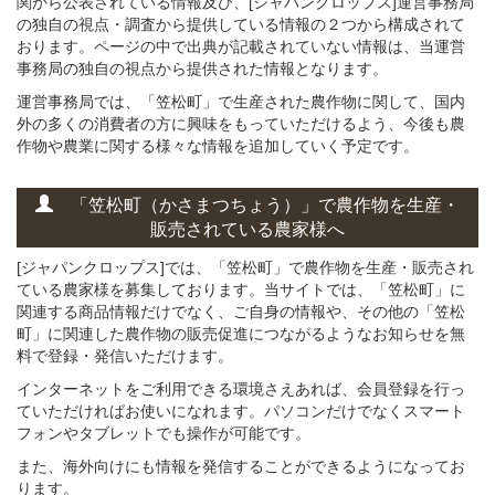
関から公表されている情報及び、[ジャパンクロップス]運営事務局
の独自の視点・調査から提供している情報の２つから構成されて
おります。ページの中で出典が記載されていない情報は、当運営
事務局の独自の視点から提供された情報となります。
運営事務局では、「笠松町」で生産された農作物に関して、国内
外の多くの消費者の方に興味をもっていただけるよう、今後も農
作物や農業に関する様々な情報を追加していく予定です。
「笠松町（かさまつちょう）」
で
農作物を
生産・
販売されている
農家様へ
[ジャパンクロップス]では、「笠松町」で農作物を生産・販売され
ている農家様を募集しております。当サイトでは、「笠松町」に
関連する商品情報だけでなく、ご自身の情報や、その他の「笠松
町」に関連した農作物の販売促進につながるようなお知らせを無
料で登録・発信いただけます。
インターネットをご利用できる環境さえあれば、会員登録を行っ
ていただければお使いになれます。パソコンだけでなくスマート
フォンやタブレットでも操作が可能です。
また、海外向けにも情報を発信することができるようになってお
ります。