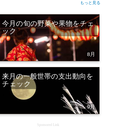
もっと見る
今月の旬の野菜や果物をチェ
ック
8月
来月の一般世帯の支出動向を
チェック
9月
Sponsored Link