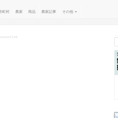
市町村
農家
商品
農家記事
その他
ponsored Link