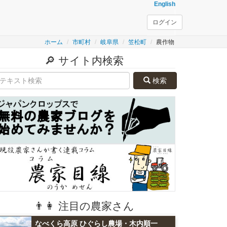
English
ログイン
ホーム
市町村
岐阜県
笠松町
農作物
🔎 サイト内検索
検索
👨👩 注目の農家さん
なべくら高原 ひぐらし農場・木内順一