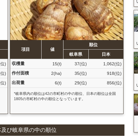
順位
項目
値
岐阜県
日本
収穫量
(位)
15(t)
37(位)
1,062(位)
作付面積
(位)
2(ha)
35(位)
918(位)
出荷量
(位)
6(t)
29(位)
856(位)
国
*岐阜県内の順位は42の市町村の中の順位、日本の順位は全国
1805の市町村の中の順位となっています。
と日本及び岐阜県の中の順位