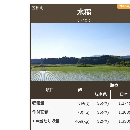
2016
笠松町
水稲
すいとう
順位
項目
値
岐阜県
日本
収穫量
366(t)
35(位)
1,274
作付面積
78(ha)
35(位)
1,263
10a当たり収量
469(kg)
32(位)
1,330