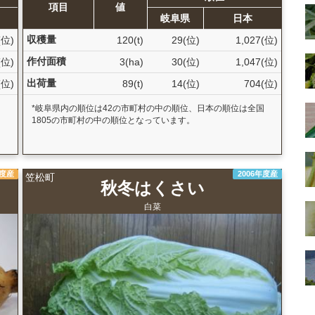
項目
値
岐阜県
日本
収穫量
(位)
120(t)
29(位)
1,027(位)
作付面積
(位)
3(ha)
30(位)
1,047(位)
出荷量
(位)
89(t)
14(位)
704(位)
国
*岐阜県内の順位は42の市町村の中の順位、日本の順位は全国
1805の市町村の中の順位となっています。
年度産
2006年度産
笠松町
秋冬はくさい
白菜