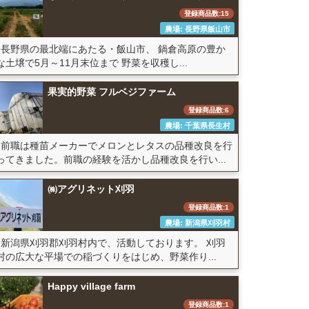
登録商品数:15
農場: 長野県飯山市
長野県の最北端にあたる・飯山市、 鍋倉高原の豊か
な土壌で5月～11月末位まで 野菜を収穫し...
果実的野菜 フルベジファーム
登録商品数:6
農場: 千葉県長生村
前職は種苗メーカーでメロンとレタスの品種改良を行
ってきました。前職の経験を活かし品種改良を行い...
㈱アグリネット刈羽
登録商品数:1
農場: 新潟県刈羽村
新潟県刈羽郡刈羽村内で、活動しております。 刈羽
村の広大な平場での稲づくりをはじめ、野菜作り...
Happy village farm
登録商品数:1