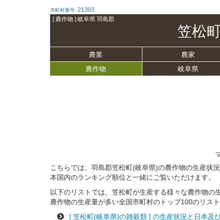
21303
市町村番号:
[ 農作物 ] 岐阜県 羽島郡
笠松
農業
農家
農作物
岐阜県
こちらでは、羽島郡笠松町(岐阜県)の農作物の生産状
本国内のランキング順位と一緒にご覧いただけます。
以下のリストでは、笠松町が生産する様々な農作物の
農作物の生産量が多い全国市町村のトップ100のリス
[ 笠松町(岐阜県)の雑穀類 ] の生産状況と日本