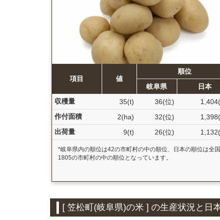
順位
項目
値
岐阜県
日本
収穫量
35(t)
36(位)
1,404
作付面積
2(ha)
32(位)
1,398
出荷量
9(t)
26(位)
1,132
*岐阜県内の順位は42の市町村の中の順位、日本の順位は全
1805の市町村の中の順位となっています。
[ 笠松町(岐阜県)の米 ] の生産状況