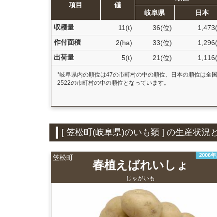
項目
値
岐阜県
日本
収穫量
11(t)
36(位)
1,473
作付面積
2(ha)
33(位)
1,296
出荷量
5(t)
21(位)
1,116
*岐阜県内の順位は47の市町村の中の順位、日本の順位は全
2522の市町村の中の順位となっています。
[ 笠松町(岐阜県)のいも類 ] の生産
2006
笠松町
春植えばれいしょ
じゃがいも