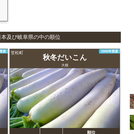
国
況と日本及び岐阜県の中の順位
年度産
2006年度産
笠松町
秋冬だいこん
大根
順位