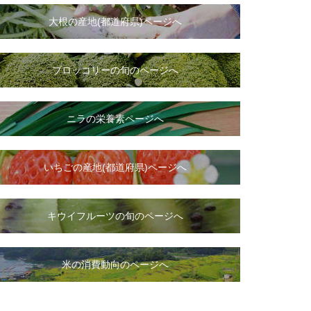
大根
の
産地(都道府県)ページへ
ブロッコリーの旬のページへ
ニラ
の
栄養素ページへ
いちご
の
産地(都道府県)ページへ
キウイフルーツの旬のページへ
米の消費動向のページへ