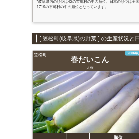
*岐阜県内の順位は42の市町村の中の順位、日本の順位は全
1719の市町村の中の順位となっています。
[ 笠松町(岐阜県)の野菜 ] の生産状
2006
笠松町
春だいこん
大根
順位