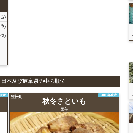
(位)
(位)
(位)
国
状況と日本及び岐阜県の中の順位
年度産
2006年度産
笠松町
秋冬さといも
里芋