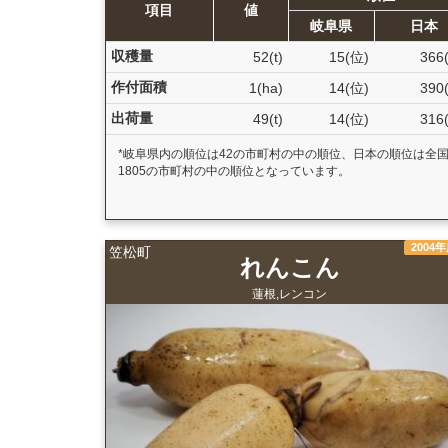
項目
値
岐阜県
日本
収穫量
52(t)
15(位)
366
作付面積
1(ha)
14(位)
390
出荷量
49(t)
14(位)
316
*岐阜県内の順位は42の市町村の中の順位、日本の順位は全
1805の市町村の中の順位となっています。
2004
笠松町
れんこん
蓮根,レンコン