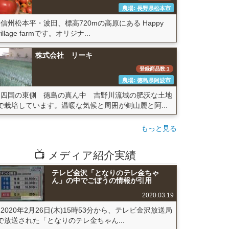
農場: 長野県松本市
信州松本平・波田、標高720mの高原にある Happy
village farmです。オリジナ...
株式会社 リーキ
登録商品数:1
農場: 徳島県阿波市
四国の東側 徳島の真ん中 吉野川流域の肥沃な土地
で栽培しています。温暖な気候と周囲が剣山麓と阿...
もっと見る
📺 メディア紹介実績
テレビ金沢「となりのテレ金ちゃ
ん」の中でごぼうの情報が引用
2020.03.19
2020年2月26日(木)15時53分から、テレビ金沢放送局
で放送された「となりのテレ金ちゃん...