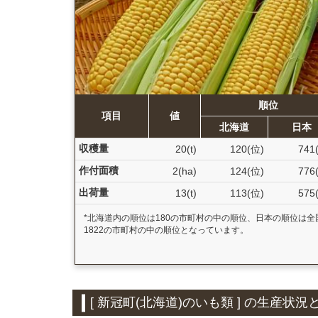
順位
項目
値
北海道
日本
収穫量
20(t)
120(位)
741
作付面積
2(ha)
124(位)
776
出荷量
13(t)
113(位)
575
*北海道内の順位は180の市町村の中の順位、日本の順位は全
1822の市町村の中の順位となっています。
[ 新冠町(北海道)のいも類 ] の生産