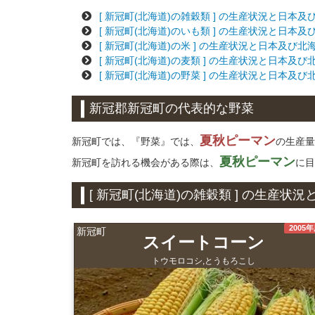
[ 新冠町(北海道)の雑穀類 ] の生産状況と日本
[ 新冠町(北海道)のいも類 ] の生産状況と日本
[ 新冠町(北海道)の米 ] の生産状況と日本及び
[ 新冠町(北海道)の麦類 ] の生産状況と日本及
[ 新冠町(北海道)の野菜 ] の生産状況と日本及
新冠郡新冠町の代表的な野菜
夏秋ピーマン
新冠町では、『野菜』では、
の生産量
夏秋ピーマン
新冠町を訪れる機会がある際は、
に目
[ 新冠町(北海道)の雑穀類 ] の生産
2005
新冠町
スイートコーン
トウモロコシ,とうもろこし