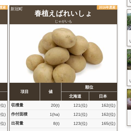
年度産
2016年度産
新冠町
春植えばれいしょ
じゃがいも
順位
項目
値
北海道
日本
収穫量
(位)
20(t)
121(位)
162(位)
作付面積
(位)
1(ha)
121(位)
162(位)
出荷量
(位)
8(t)
123(位)
165(位)