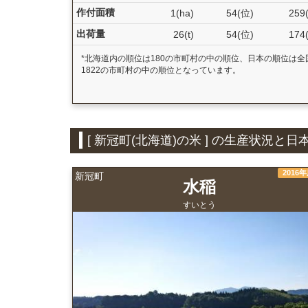
作付面積
1(ha)
54(位)
259
出荷量
26(t)
54(位)
174
*北海道内の順位は180の市町村の中の順位、日本の順位は全
1822の市町村の中の順位となっています。
[ 新冠町(北海道)の米 ] の生産状況
2016
新冠町
水稲
すいとう