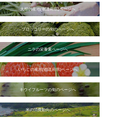
大根
の
産地(都道府県)ページへ
ブロッコリーの旬のページへ
ニラ
の
栄養素ページへ
いちご
の
産地(都道府県)ページへ
キウイフルーツの旬のページへ
米の消費動向のページへ