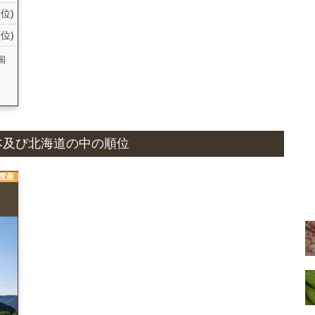
(位)
(位)
国
と日本及び北海道の中の順位
年度産