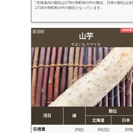
*北海道内の順位は179の市町村の中の順位、日本の順位は全
1719の市町村の中の順位となっています。
2005
新冠町
山芋
やまいも,ヤマイモ
順位
項目
値
北海道
日本
収穫量
29(t)
55(位)
209