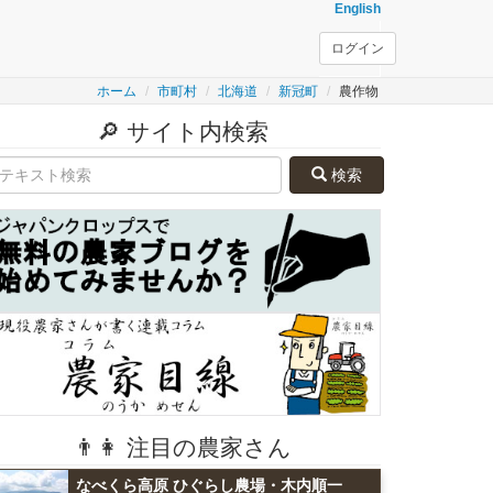
English
ログイン
ホーム
市町村
北海道
新冠町
農作物
🔎 サイト内検索
検索
👨👩 注目の農家さん
なべくら高原 ひぐらし農場・木内順一