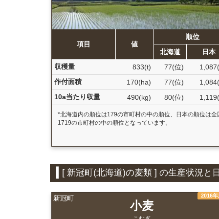
順位
項目
値
北海道
日本
収穫量
833(t)
77(位)
1,087
作付面積
170(ha)
77(位)
1,084
10a当たり収量
490(kg)
80(位)
1,119
*北海道内の順位は179の市町村の中の順位、日本の順位は全
1719の市町村の中の順位となっています。
[ 新冠町(北海道)の麦類 ] の生産状
2016
新冠町
小麦
こむぎ