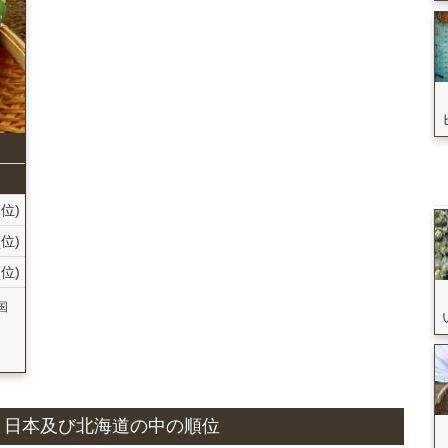
(位)
(位)
(位)
国
状況と日本及び北海道の中の順位