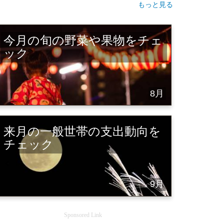
もっと見る
今月の旬の野菜や果物をチェ
ック
8月
来月の一般世帯の支出動向を
チェック
9月
Sponsored Link