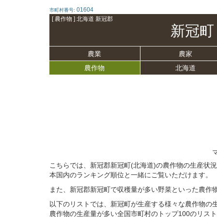
01604
市町村番号:
[ 農作物 ] 北海道 新冠郡
新冠町
農業
農家
農作物
北海道
こちらでは、新冠郡新冠町(北海道)の農作物の生産状
本国内のランキング順位と一緒にご覧いただけます。
また、新冠郡新冠町で収穫量が多い野菜といった農作
以下のリストでは、新冠町が生産する様々な農作物の
農作物の生産量が多い全国市町村のトップ100のリス