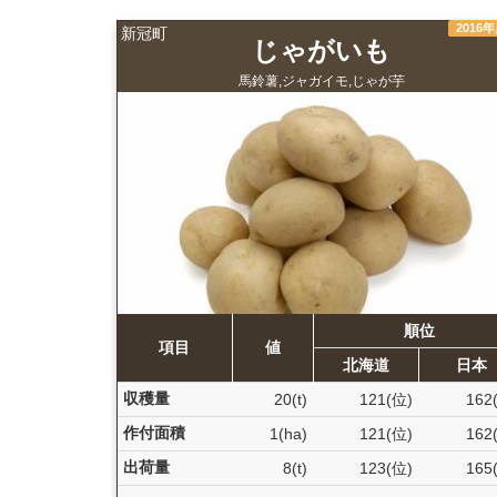
2016
新冠町
じゃがいも
馬鈴薯,ジャガイモ,じゃが芋
順位
項目
値
北海道
日本
収穫量
20(t)
121(位)
162
作付面積
1(ha)
121(位)
162
出荷量
8(t)
123(位)
165