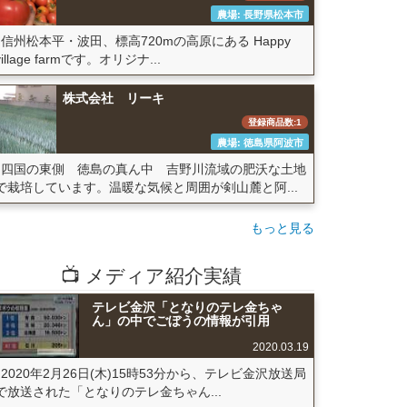
農場: 長野県松本市
信州松本平・波田、標高720mの高原にある Happy
village farmです。オリジナ...
株式会社 リーキ
登録商品数:1
農場: 徳島県阿波市
四国の東側 徳島の真ん中 吉野川流域の肥沃な土地
で栽培しています。温暖な気候と周囲が剣山麓と阿...
もっと見る
📺 メディア紹介実績
テレビ金沢「となりのテレ金ちゃ
ん」の中でごぼうの情報が引用
2020.03.19
2020年2月26日(木)15時53分から、テレビ金沢放送局
で放送された「となりのテレ金ちゃん...