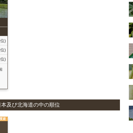
(位)
(位)
(位)
国
況と日本及び北海道の中の順位
年度産