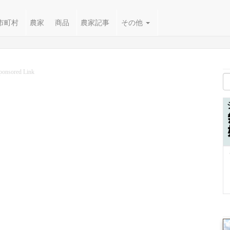
市町村
農家
商品
農家記事
その他
ponsored Link