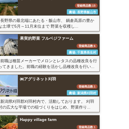
登録商品数:15
農場: 長野県飯山市
長野県の最北端にあたる・飯山市、 鍋倉高原の豊か
な土壌で5月～11月末位まで 野菜を収穫し...
果実的野菜 フルベジファーム
登録商品数:6
農場: 千葉県長生村
前職は種苗メーカーでメロンとレタスの品種改良を行
ってきました。前職の経験を活かし品種改良を行い...
㈱アグリネット刈羽
登録商品数:1
農場: 新潟県刈羽村
新潟県刈羽郡刈羽村内で、活動しております。 刈羽
村の広大な平場での稲づくりをはじめ、野菜作り...
Happy village farm
登録商品数:1