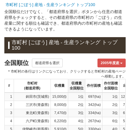
市町村 [ごぼう] 産地 - 生産ランキング トップ100
全国順位だけでなく、「都道府県を選択」ボタンから任意の都道
府県をチェックすると、その都道府県の市町村の「ごぼう」の生
産量に関する順位も確認でき、都道府県内の市町村の産地も確認
できるようになっています。
市町村 [ごぼう] 産地 - 生産ランキング トップ
100
全国順位
都道府県を選択
2005年度産
＊市町村の各行はリンクになっており、クリックすると市町村の産地ページ
へ移動します。
市町村
収穫量
作付面積
#
収穫量
作付面積
出荷
(都道府県)
全国順位
全国順位
1
鉾田市(茨城県)
15,000(t)
1位
697(ha)
1位
12,90
2
三沢市(青森県)
8,000(t)
2位
342(ha)
2位
7,46
3
東北町(青森県)
7,470(t)
3位
334(ha)
3位
6,96
4
六戸町(青森県)
6,220(t)
4位
267(ha)
6位
5,73
5
伊勢崎市(群馬県)
5,910(t)
5位
330(ha)
4位
5,44