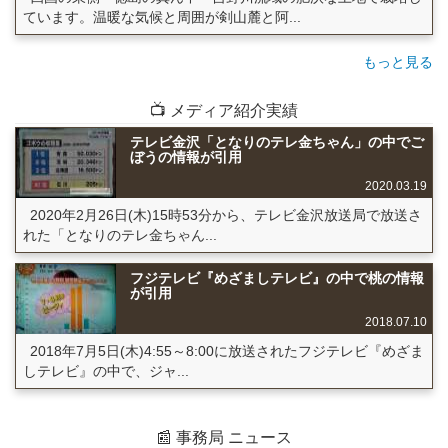
ています。温暖な気候と周囲が剣山麓と阿...
もっと見る
📺 メディア紹介実績
テレビ金沢「となりのテレ金ちゃん」の中でご
ぼうの情報が引用
2020.03.19
2020年2月26日(木)15時53分から、テレビ金沢放送局で放送さ
れた「となりのテレ金ちゃん...
フジテレビ『めざましテレビ』の中で桃の情報
が引用
2018.07.10
2018年7月5日(木)4:55～8:00に放送されたフジテレビ『めざま
しテレビ』の中で、ジャ...
📰 事務局 ニュース