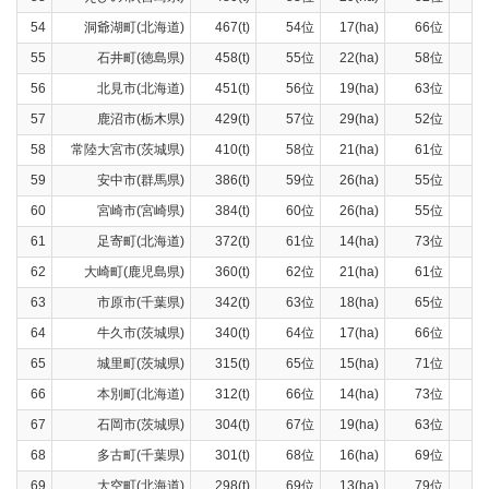
54
洞爺湖町(北海道)
467(t)
54位
17(ha)
66位
45
55
石井町(徳島県)
458(t)
55位
22(ha)
58位
37
56
北見市(北海道)
451(t)
56位
19(ha)
63位
42
57
鹿沼市(栃木県)
429(t)
57位
29(ha)
52位
27
58
常陸大宮市(茨城県)
410(t)
58位
21(ha)
61位
35
59
安中市(群馬県)
386(t)
59位
26(ha)
55位
33
60
宮崎市(宮崎県)
384(t)
60位
26(ha)
55位
34
61
足寄町(北海道)
372(t)
61位
14(ha)
73位
35
62
大崎町(鹿児島県)
360(t)
62位
21(ha)
61位
32
63
市原市(千葉県)
342(t)
63位
18(ha)
65位
13
64
牛久市(茨城県)
340(t)
64位
17(ha)
66位
30
65
城里町(茨城県)
315(t)
65位
15(ha)
71位
28
66
本別町(北海道)
312(t)
66位
14(ha)
73位
29
67
石岡市(茨城県)
304(t)
67位
19(ha)
63位
23
68
多古町(千葉県)
301(t)
68位
16(ha)
69位
28
69
大空町(北海道)
298(t)
69位
13(ha)
79位
27