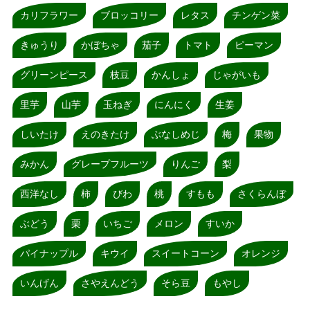
カリフラワー
ブロッコリー
レタス
チンゲン菜
きゅうり
かぼちゃ
茄子
トマト
ピーマン
グリーンピース
枝豆
かんしょ
じゃがいも
里芋
山芋
玉ねぎ
にんにく
生姜
しいたけ
えのきたけ
ぶなしめじ
梅
果物
みかん
グレープフルーツ
りんご
梨
西洋なし
柿
びわ
桃
すもも
さくらんぼ
ぶどう
栗
いちご
メロン
すいか
パイナップル
キウイ
スイートコーン
オレンジ
いんげん
さやえんどう
そら豆
もやし