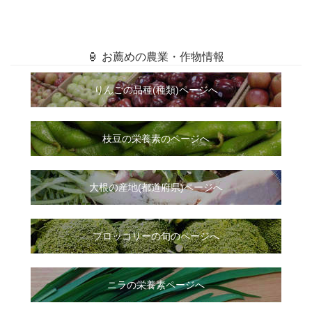
🏮 お薦めの農業・作物情報
りんごの品種(種類)ページへ
枝豆の栄養素のページへ
大根
の
産地(都道府県)ページへ
ブロッコリーの旬のページへ
ニラ
の
栄養素ページへ