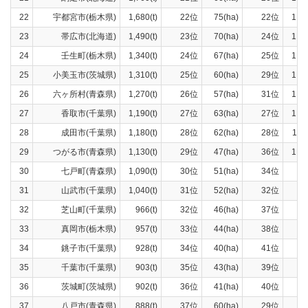
22
宇都宮市(栃木県)
1,680(t)
22位
75(ha)
22位
1,51
23
帯広市(北海道)
1,490(t)
23位
70(ha)
24位
1,38
24
壬生町(栃木県)
1,340(t)
24位
67(ha)
25位
1,18
25
小美玉市(茨城県)
1,310(t)
25位
60(ha)
29位
1,21
26
六ヶ所村(青森県)
1,270(t)
26位
57(ha)
31位
1,18
27
香取市(千葉県)
1,190(t)
27位
63(ha)
27位
1,12
28
成田市(千葉県)
1,180(t)
28位
62(ha)
28位
1,11
29
つがる市(青森県)
1,130(t)
29位
47(ha)
36位
1,06
30
七戸町(青森県)
1,090(t)
30位
51(ha)
34位
99
31
山武市(千葉県)
1,040(t)
31位
52(ha)
32位
98
32
芝山町(千葉県)
966(t)
32位
46(ha)
37位
91
33
真岡市(栃木県)
957(t)
33位
44(ha)
38位
89
34
銚子市(千葉県)
928(t)
34位
40(ha)
41位
85
35
千葉市(千葉県)
903(t)
35位
43(ha)
39位
75
36
茨城町(茨城県)
902(t)
36位
41(ha)
40位
83
37
八戸市(青森県)
888(t)
37位
60(ha)
29位
73