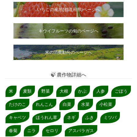
いちご
の
産地(都道府県)ページへ
キウイフルーツの旬のページへ
米の消費動向のページへ
🍃 農作物詳細へ
米
麦類
野菜
大根
かぶ
人参
ごぼう
たけのこ
れんこん
白菜
水菜
小松菜
キャベツ
ほうれん草
ネギ
ふき
ミツバ
春菊
ニラ
セロリ
アスパラガス