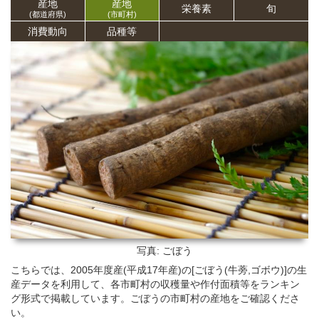
産地
産地
栄養
素
旬
(都道府県)
(市町村)
消費動向
品種等
写真: ごぼう
こちらでは、2005年度産(平成17年産)の[ごぼう(牛蒡,ゴボウ)]の生
産データを利用して、各市町村の収穫量や作付面積等をランキン
グ形式で掲載しています。ごぼうの市町村の産地をご確認くださ
い。