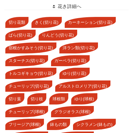
🌷 花き詳細へ
切り花類
きく(切り花)
カーネーション(切り花)
ばら(切り花)
りんどう(切り花)
宿根かすみそう(切り花)
洋ラン類(切り花)
スターチス(切り花)
ガーベラ(切り花)
トルコギキョウ(切り花)
ゆり(切り花)
チューリップ(切り花)
アルストロメリア(切り花)
切り葉
切り枝
球根類
ゆり(球根)
チューリップ(球根)
グラジオラス(球根)
フリージア(球根)
鉢もの類
シクラメン(鉢もの)