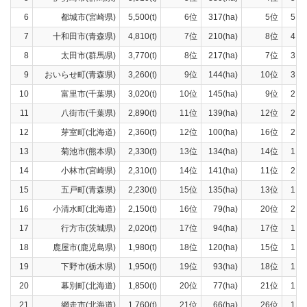
6
都城市(宮崎県)
5,500(t)
6位
317(ha)
5位
5,00
7
十和田市(青森県)
4,810(t)
7位
210(ha)
8位
4,46
8
太田市(群馬県)
3,770(t)
8位
217(ha)
7位
3,23
9
おいらせ町(青森県)
3,260(t)
9位
144(ha)
10位
3,03
10
富里市(千葉県)
3,020(t)
10位
145(ha)
9位
2,82
11
八街市(千葉県)
2,890(t)
11位
139(ha)
12位
2,70
12
芽室町(北海道)
2,360(t)
12位
100(ha)
16位
2,17
13
菊池市(熊本県)
2,330(t)
13位
134(ha)
14位
1,93
14
小林市(宮崎県)
2,310(t)
14位
141(ha)
11位
2,10
15
五戸町(青森県)
2,230(t)
15位
135(ha)
13位
1,93
16
小清水町(北海道)
2,150(t)
16位
79(ha)
20位
2,03
17
行方市(茨城県)
2,020(t)
17位
94(ha)
17位
1,70
18
鹿屋市(鹿児島県)
1,980(t)
18位
120(ha)
15位
1,80
19
下野市(栃木県)
1,950(t)
19位
93(ha)
18位
1,74
20
幕別町(北海道)
1,850(t)
20位
77(ha)
21位
1,73
21
網走市(北海道)
1,760(t)
21位
66(ha)
26位
1,66