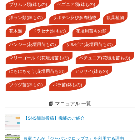
プリムラ類(鉢もの)
ベゴニア類(鉢もの)
洋ラン類(鉢もの)
サボテン及び多肉植物
観葉植物
花木類
ドラセナ(鉢もの)
花壇用苗もの類
パンジー(花壇用苗もの)
サルビア(花壇用苗もの)
マリーゴールド(花壇用苗もの)
ペチュニア(花壇用苗もの)
にちにちそう(花壇用苗もの)
アジサイ(鉢もの)
ツツジ苗(鉢もの)
バラ苗(鉢もの)
📗 マニュアル 一覧
【SNS簡単投稿】機能のご紹介
農家さんが『ジャパンクロップス』を利用する理由