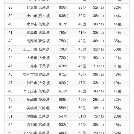
38
野尻町(宮崎県)
850(t)
38位
52(ha)
32位
77
39
小山市(栃木県)
836(t)
39位
38(ha)
44位
73
40
水戸市(茨城県)
817(t)
40位
38(ha)
44位
75
41
徳島市(徳島県)
765(t)
41位
38(ha)
44位
61
42
南部町(青森県)
750(t)
42位
48(ha)
35位
58
43
上三川町(栃木県)
736(t)
43位
32(ha)
50位
64
44
大分市(大分県)
720(t)
44位
40(ha)
41位
55
45
旭市(千葉県)
678(t)
45位
31(ha)
51位
59
46
曽於市(鹿児島県)
671(t)
46位
39(ha)
43位
61
47
竹田市(大分県)
620(t)
47位
33(ha)
49位
54
48
つくば市(茨城県)
612(t)
48位
36(ha)
47位
54
49
鹿嶋市(茨城県)
609(t)
49位
29(ha)
52位
52
50
美幌町(北海道)
558(t)
50位
26(ha)
55位
52
51
串間市(宮崎県)
547(t)
51位
72(ha)
23位
51
52
西都市(宮崎県)
532(t)
52位
35(ha)
48位
47
53
えびの市(宮崎県)
480(t)
53位
29(ha)
52位
43