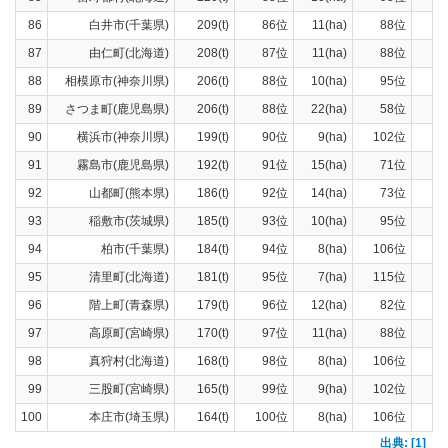
86
白井市(千葉県)
209(t)
86位
11(ha)
88位
19
87
由仁町(北海道)
208(t)
87位
11(ha)
88位
19
88
相模原市(神奈川県)
206(t)
88位
10(ha)
95位
15
89
さつま町(鹿児島県)
206(t)
88位
22(ha)
58位
16
90
横浜市(神奈川県)
199(t)
90位
9(ha)
102位
13
91
霧島市(鹿児島県)
192(t)
91位
15(ha)
71位
16
92
山都町(熊本県)
186(t)
92位
14(ha)
73位
15
93
稲敷市(茨城県)
185(t)
93位
10(ha)
95位
15
94
柏市(千葉県)
184(t)
94位
8(ha)
106位
15
95
清里町(北海道)
181(t)
95位
7(ha)
115位
17
96
階上町(青森県)
179(t)
96位
12(ha)
82位
14
97
高原町(宮崎県)
170(t)
97位
11(ha)
88位
15
98
真狩村(北海道)
168(t)
98位
8(ha)
106位
15
99
三股町(宮崎県)
165(t)
99位
9(ha)
102位
15
100
本庄市(埼玉県)
164(t)
100位
8(ha)
106位
13
出典: [1]