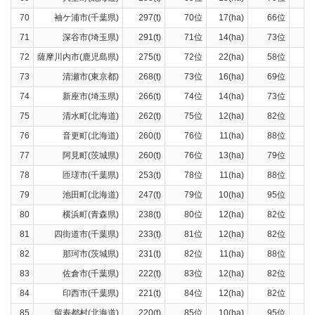
70
袖ケ浦市(千葉県)
297(t)
70位
17(ha)
66位
24
71
深谷市(埼玉県)
291(t)
71位
14(ha)
73位
22
72
薩摩川内市(鹿児島県)
275(t)
72位
22(ha)
58位
24
73
清瀬市(東京都)
268(t)
73位
16(ha)
69位
24
74
新座市(埼玉県)
266(t)
74位
14(ha)
73位
22
75
清水町(北海道)
262(t)
75位
12(ha)
82位
22
76
音更町(北海道)
260(t)
76位
11(ha)
88位
21
77
阿見町(茨城県)
260(t)
76位
13(ha)
79位
23
78
匝瑳市(千葉県)
253(t)
78位
11(ha)
88位
20
79
池田町(北海道)
247(t)
79位
10(ha)
95位
23
80
横浜町(青森県)
238(t)
80位
12(ha)
82位
21
81
四街道市(千葉県)
233(t)
81位
12(ha)
82位
21
82
那珂市(茨城県)
231(t)
82位
11(ha)
88位
20
83
佐倉市(千葉県)
222(t)
83位
12(ha)
82位
20
84
印西市(千葉県)
221(t)
84位
12(ha)
82位
20
85
留寿都村(北海道)
220(t)
85位
10(ha)
95位
20