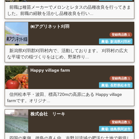
前職は種苗メーカーでメロンとレタスの品種改良を行ってきま
した。前職の経験を活かし品種改良を行い...
㈱アグリネット刈羽
登録商品数:1
農場: 新潟県刈羽村
新潟県刈羽郡刈羽村内で、活動しております。 刈羽村の広大
な平場での稲づくりをはじめ、野菜作り...
Happy village farm
登録商品数:1
農場: 長野県松本市
信州松本平・波田、標高720mの高原にある Happy village
farmです。オリジナ...
株式会社 リーキ
登録商品数:1
農場: 徳島県阿波市
四国の東側 徳島の真ん中 吉野川流域の肥沃な土地で栽培し