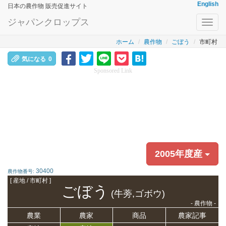
English
日本の農作物 販売促進サイト
ジャパンクロップス
Toggl
navig
ホーム
農作物
ごぼう
市町村
気になる
0
Sponsored Link
2005年度産
30400
農作物番号:
[ 産地 / 市町村 ]
ごぼう
(牛蒡,ゴボウ)
- 農作物 -
農業
農家
商品
農家記事